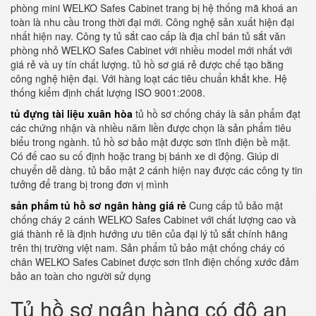
phòng mini WELKO Safes Cabinet trang bị hệ thống mã khoá an
toàn là nhu cầu trong thời đại mới. Công nghệ sản xuất hiện đại
nhất hiện nay. Công ty tủ sắt cao cấp là địa chỉ bán tủ sắt văn
phòng nhỏ WELKO Safes Cabinet với nhiều model mới nhất với
giá rẻ và uy tín chất lượng. tủ hồ sơ giá rẻ được chế tạo bằng
công nghệ hiện đại. Với hàng loạt các tiêu chuẩn khắt khe. Hệ
thống kiểm định chất lượng ISO 9001:2008.
tủ đựng tài liệu xuân hòa
tủ hồ sơ chống cháy là sản phẩm đạt
các chứng nhận và nhiều năm liền được chọn là sản phẩm tiêu
biểu trong ngành. tủ hồ sơ bảo mật được sơn tĩnh điện bề mặt.
Có đế cao su cố định hoặc trang bị bánh xe di động. Giúp di
chuyển dễ dàng. tủ bảo mật 2 cánh hiện nay được các công ty tin
tưởng để trang bị trong đơn vị mình
sản phẩm tủ hồ sơ ngân hàng giá rẻ
Cung cấp tủ bảo mật
chống cháy 2 cánh WELKO Safes Cabinet với chất lượng cao và
giá thành rẻ là định hướng ưu tiên của đại lý tủ sắt chính hãng
trên thị trường việt nam. Sản phẩm tủ bảo mật chống cháy có
chân WELKO Safes Cabinet được sơn tĩnh điện chống xước đảm
bảo an toàn cho người sử dụng
Tủ hồ sơ ngân hàng có độ an