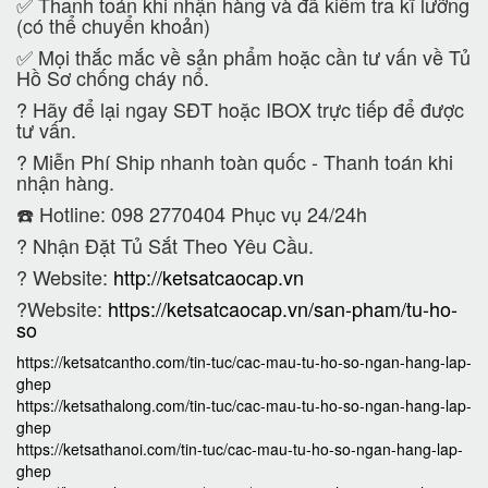
✅ Thanh toán khi nhận hàng và đã kiểm tra kĩ lưỡng
(có thể chuyển khoản)
✅ Mọi thắc mắc về sản phẩm hoặc cần tư vấn về Tủ
Hồ Sơ chống cháy nổ.
?
Hãy để lại ngay SĐT hoặc IBOX trực tiếp để được
tư vấn.
?
Miễn Phí Ship nhanh toàn quốc - Thanh toán khi
nhận hàng.
☎️ Hotline: 098 2770404 Phục vụ 24/24h
?
Nhận Đặt Tủ Sắt Theo Yêu Cầu.
? Website:
http://ketsatcaocap.vn
?Website:
https://ketsatcaocap.vn/san-pham/tu-ho-
so
https://ketsatcantho.com/tin-tuc/cac-mau-tu-ho-so-ngan-hang-lap-
ghep
https://ketsathalong.com/tin-tuc/cac-mau-tu-ho-so-ngan-hang-lap-
ghep
https://ketsathanoi.com/tin-tuc/cac-mau-tu-ho-so-ngan-hang-lap-
ghep