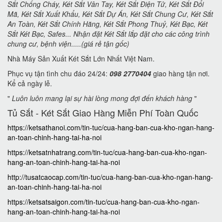
Sắt Chống Cháy, Két Sắt Vân Tay, Két Sắt Điện Tử, Két Sắt Đổi
Mã, Két Sắt Xuất Khẩu, Két Sắt Dự Án, Két Sắt Chung Cư, Két Sắt
An Toàn, Két Sắt Chính Hãng, Két Sắt Phong Thuỷ, Két Bạc, Két
Sắt Két Bạc, Safes... Nhận đặt Két Sắt lắp đặt cho các công trình
chung cư, bệnh viện.....(giá rẻ tận gốc)
Nhà Máy Sản Xuất Két Sắt Lớn Nhất Việt Nam.
Phục vụ tận tình chu đáo 24/24:
098 2770404
giao hàng tận nơi.
Kể cả ngày lễ.
"
Luôn luôn mang lại sự hài lòng mong đợi đến khách hàng
"
Tủ Sắt - Két Sắt Giao Hàng Miễn Phí Toàn Quốc
https://ketsathanoi.com/tin-tuc/cua-hang-ban-cua-kho-ngan-hang-
an-toan-chinh-hang-tai-ha-noi
https://ketsatnhatrang.com/tin-tuc/cua-hang-ban-cua-kho-ngan-
hang-an-toan-chinh-hang-tai-ha-noi
http://tusatcaocap.com/tin-tuc/cua-hang-ban-cua-kho-ngan-hang-
an-toan-chinh-hang-tai-ha-noi
https://ketsatsaigon.com/tin-tuc/cua-hang-ban-cua-kho-ngan-
hang-an-toan-chinh-hang-tai-ha-noi