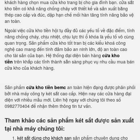
khách hàng chọn mua cửa kho trang bị cho gia đình bạn. cửa sắt
kho tiền có khả năng chống cháy với thiết kế và sản xuất bằng
thép cao cấp và đúc, dập hạn chế mối hàn tăng tính năng bảo vệ
an toàn.
Ngoài việc cửa kho tiền hội tụ đầy đủ các yếu tố về đặc điểm, tính
năng chống cháy, chịu nhiệt, chịu lực thì ổ khóa là yếu tố vô cùng
quan trọng. Sản phẩm cửa kho tốt tran bị các kiểu khoá công
nghệ cao mang đến tính đảm bảo an ninh lớn, độ an toàn cao
cho tài sản của bạn. Hệ thống đại diện bán hàng
cửa kho
tiền
trên khắp các tỉnh thành sẵn sàng phục vụ nhu cầu mua bán
cửa kho của khách hàng.
Sản phẩm
cửa kho tiền bemc
an toàn hiện đạng được phân phối
bởi nhà máy công ty két sắt cao cấp. Hiện nay các cửa hàng đại
diện với nhiều mẫu mới. Liên hệ ngay với chúng tôi theo số
0982770404 để nhận thêm thông tin tư vấn.
Tham khảo các sản phẩm két sắt được sản xuất
tại nhà máy chúng tôi:
két sắt dùng cho khách sạn
sản phẩm chuyên dụng cho