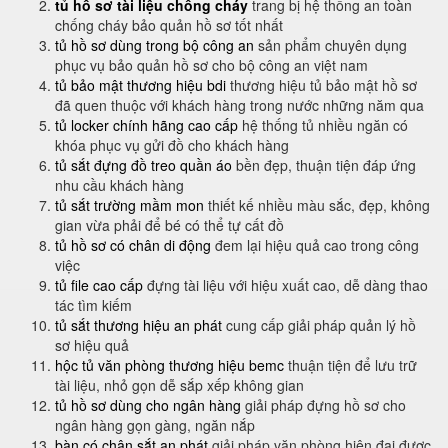
tủ hồ sơ tài liệu chống cháy
trang bị hệ thống an toàn
chống cháy bảo quản hồ sơ tốt nhất
tủ hồ sơ dùng trong bộ công an
sản phẩm chuyên dụng
phục vụ bảo quản hồ sơ cho bộ công an việt nam
tủ bảo mật thương hiệu bdi
thương hiệu tủ bảo mật hồ sơ
đã quen thuộc với khách hàng trong nước những năm qua
tủ locker chính hãng cao cấp
hệ thống tủ nhiều ngăn có
khóa phục vụ gửi đồ cho khách hàng
tủ sắt đựng đồ treo quần áo
bền đẹp, thuận tiện đáp ứng
nhu cầu khách hàng
tủ sắt trường mầm mon
thiết kế nhiều màu sắc, đẹp, không
gian vừa phải để bé có thể tự cất đồ
tủ hồ sơ có chân di động
đem lại hiệu quả cao trong công
việc
tủ file cao cấp
đựng tài liệu với hiệu xuất cao, dễ dàng thao
tác tìm kiếm
tủ sắt thương hiệu an phát
cung cấp giải pháp quản lý hồ
sơ hiệu quả
hộc tủ văn phòng thương hiệu bemc
thuận tiện để lưu trữ
tài liệu, nhỏ gọn dễ sắp xếp không gian
tủ hồ sơ dùng cho ngân hàng
giải pháp đựng hồ sơ cho
ngân hàng gọn gàng, ngăn nắp
bàn có chân sắt an phát
giải pháp văn phòng hiện đại được