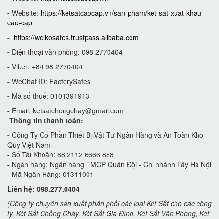
-
Website:
https://ketsatcaocap.vn/san-pham/ket-sat-xuat-khau-
cao-cap
-
https://welkosafes.trustpass.alibaba.com
-
Điện thoại văn phòng: 098 2770404
-
Viber: +84 98 2770404
-
WeChat ID: FactorySafes
-
Mã số thuế: 0101391913
-
Email:
ketsatchongchay@gmail.com
Thông tin thanh toán:
-
Công Ty Cổ Phần Thiết Bị Vật Tư Ngân Hàng và An Toàn Kho
Qũy Việt Nam
-
Số Tài Khoản: 88 2112 6666 888
-
Ngân hàng: Ngân hàng TMCP Quân Đội - Chi nhánh Tây Hà Nội
-
Mã Ngân Hàng: 01311001
Liên hệ: 098.277.0404
(Công ty chuyên sản xuất phân phối các loại Két Sắt cho các công
ty, Két Sắt Chống Cháy, Két Sắt Gia Đình, Két Sắt Văn Phòng, Két