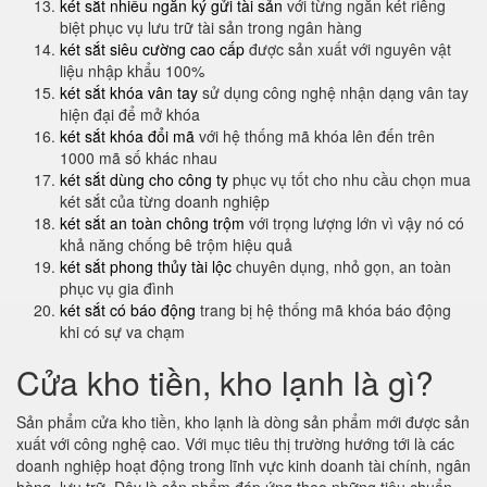
két sắt nhiều ngăn ký gửi tài sản
với từng ngăn két riêng
biệt phục vụ lưu trữ tài sản trong ngân hàng
két sắt siêu cường cao cấp
được sản xuất với nguyên vật
liệu nhập khẩu 100%
két sắt khóa vân tay
sử dụng công nghệ nhận dạng vân tay
hiện đại để mở khóa
két sắt khóa đổi mã
với hệ thống mã khóa lên đến trên
1000 mã số khác nhau
két sắt dùng cho công ty
phục vụ tốt cho nhu cầu chọn mua
két sắt của từng doanh nghiệp
két sắt an toàn chông trộm
với trọng lượng lớn vì vậy nó có
khả năng chống bê trộm hiệu quả
két sắt phong thủy tài lộc
chuyên dụng, nhỏ gọn, an toàn
phục vụ gia đình
két sắt có báo động
trang bị hệ thống mã khóa báo động
khi có sự va chạm
Cửa kho tiền, kho lạnh là gì?
Sản phẩm cửa kho tiền, kho lạnh là dòng sản phẩm mới được sản
xuất với công nghệ cao. Với mục tiêu thị trường hướng tới là các
doanh nghiệp hoạt động trong lĩnh vực kinh doanh tài chính, ngân