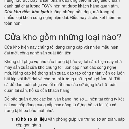
hàng, lưu trữ. Đây là sản phẩm đáp ứng theo những tiêu chuẩn
đánh giá chất lượng TCVN nên rất được khách hàng quan tâm.
Cửa kho tiền, kho lạnh
không những bền đẹp, mà trang bị
nhiều loại khóa công nghệ hiện đại. Điều này là cho két thêm an
toàn hơn.
Cửa kho gồm những loại nào?
Cửa kho hiện nay chúng tôi đang cung cấp với nhiều mẫu hiện
đại mới, công nghệ sản xuất tiên tiến.
Không chỉ phục vụ nhu cầu trang bị bảo vệ tài sản. hiện nay nhà
máy sản xuất cửa kho chúng tôi luôn cập nhật các công nghệ
mới. Nâng cấp hệ thống sản xuất, đào tạo công nhân viên để luôn
bắt kịp với thời đại và cho ra thị trường những sản phẩm tốt. Tất
cả để đảm bảo phục vụ tốt nhất nhu cầu sử dụng lưu trữ, bảo
quản tài sản, hồ sơ của khách hàng.
Để bảo quản được các loại văn bằng, hồ sơ ... hiện tại công ty két
sắt cao cấp đang cung cấp các dòng tủ đựng hồ sơ tài liệu có
trang bị khóa bảo mật như:
tủ hồ sơ tài liệu
văn phòng giúp lưu trữ hồ sơ an toàn, sắp
xếp gọn gàng