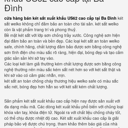
Đình
cửa hàng bán két sắt xuất khẩu US62 cao cấp tại Ba Đình
két
sắt welko không chỉ đảm bảo an toàn cho tài sản. két sắt welko
còn là vật phẩm trang trí và phong thuỷ.
Bề mặt két sắt với lớp sơn chống trầy xước. Công nghệ sơn hiện
đại đảm bảo an toàn và bền đẹp. Các loại két sắt an toàn welko
safe, chính hãng, chất lượng đảm bảo được sơn bằng công nghệ
sơn tĩnh điện cho màu sắc rõ ràng, hiện đại, bóng đẹp và tạo cảm
giác sần sần khi sờ tay vào.
Các loại két làm giả thường kém chất lượng được sơn bằng công
nghệ thường nên màu sắc kém sắt nét hơn so với két sắt thật và
khi sờ vào có cảm giác nhẵn, mịn.
két sắt an toàn chống cháy thương hiệu welko safe có màu sắc
sắc nét, bóng đẹp hơn hẳn so với két sắt kém chất lượng.
Sản phẩm két sắt xuất khẩu cao cấp hiện nay được sản xuất với
đa dạng mẫu mã. Các dòng két xuất khẩu phổ biến với chủng loại
khóa vân tay, khóa điện tử. Ngoài ra với chất liệu chống cháy tốt,
có thể chịu được nhiệt độ cao. Két sắt xuất khẩu cao cấp là giải
pháp bảo vệ được chú trọng. tham khảo thêm báo giá của nhà