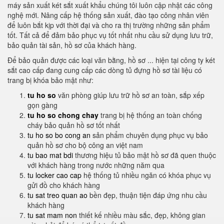
máy sản xuất két sắt xuất khẩu chúng tôi luôn cập nhật các công
nghệ mới. Nâng cấp hệ thống sản xuất, đào tạo công nhân viên
để luôn bắt kịp với thời đại và cho ra thị trường những sản phẩm
tốt. Tất cả để đảm bảo phục vụ tốt nhất nhu cầu sử dụng lưu trữ,
bảo quản tài sản, hồ sơ của khách hàng.
Để bảo quản được các loại văn bằng, hồ sơ ... hiện tại công ty két
sắt cao cấp đang cung cấp các dòng tủ đựng hồ sơ tài liệu có
trang bị khóa bảo mật như:
tu ho so
văn phòng giúp lưu trữ hồ sơ an toàn, sắp xếp
gọn gàng
tu ho so chong chay
trang bị hệ thống an toàn chống
cháy bảo quản hồ sơ tốt nhất
tu ho so bo cong an
sản phẩm chuyên dụng phục vụ bảo
quản hồ sơ cho bộ công an việt nam
tu bao mat bdi
thương hiệu tủ bảo mật hồ sơ đã quen thuộc
với khách hàng trong nước những năm qua
tu locker cao cap
hệ thống tủ nhiều ngăn có khóa phục vụ
gửi đồ cho khách hàng
tu sat treo quan ao
bền đẹp, thuận tiện đáp ứng nhu cầu
khách hàng
tu sat mam non
thiết kế nhiều màu sắc, đẹp, không gian