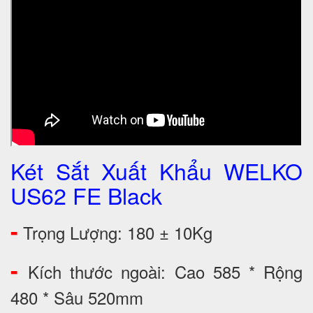
Két Sắt Xuất Khẩu WELKO
US62 FE Black
-
Trọng Lượng: 180 ± 10Kg
-
Kích thước ngoài: Cao 585 * Rộng
480 * Sâu 520mm