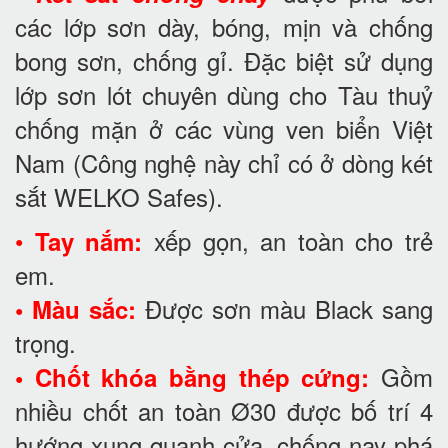
các lớp sơn dày, bóng, mịn và chống
bong sơn, chống gỉ. Đặc biệt sử dụng
lớp sơn lót chuyên dùng cho Tàu thuỷ
chống mặn ở các vùng ven biển Việt
Nam (Công nghệ này chỉ có ở dòng két
sắt WELKO Safes).
•
xếp gọn, an toàn cho trẻ
Tay nắm:
em.
Được sơn màu Black sang
• Màu sắc:
trọng.
Gồm
• Chốt khóa bằng thép cứng:
nhiều chốt an toàn Ø30 được bố trí 4
hướng xung quanh cửa, chống nạy phá