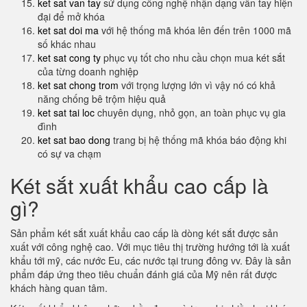
ket sat van tay
sử dụng công nghệ nhận dạng vân tay hiện
đại để mở khóa
ket sat doi ma
với hệ thống mã khóa lên đến trên 1000 mã
số khác nhau
ket sat cong ty
phục vụ tốt cho nhu cầu chọn mua két sắt
của từng doanh nghiệp
ket sat chong trom
với trọng lượng lớn vì vậy nó có khả
năng chống bê trộm hiệu quả
ket sat tai loc
chuyên dụng, nhỏ gọn, an toàn phục vụ gia
đình
ket sat bao dong
trang bị hệ thống mã khóa báo động khi
có sự va chạm
Két sắt xuất khẩu cao cấp là
gì?
Sản phẩm két sắt xuất khẩu cao cấp là dòng két sắt được sản
xuất với công nghệ cao. Với mục tiêu thị trường hướng tới là xuất
khẩu tới mỹ, các nước Eu, các nước tại trung đông vv. Đây là sản
phẩm đáp ứng theo tiêu chuẩn đánh giá của Mỹ nên rất được
khách hàng quan tâm.