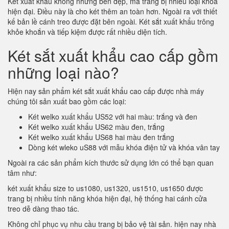
Két xuất khẩu không những bền đẹp, mà trang bị nhiều loại khóa
hiện đại. Điều này là cho két thêm an toàn hơn. Ngoài ra với thiết
kế bản lề cánh treo được đặt bên ngoài. Két sắt xuất khẩu trông
khỏe khoắn và tiếp kiệm được rất nhiều diện tích.
Két sắt xuất khẩu cao cấp gồm
những loại nào?
Hiện nay sản phẩm két sắt xuất khẩu cao cấp được nhà máy
chúng tôi sản xuất bao gồm các loại:
Két welko xuất khẩu US52 với hai màu: trắng và đen
Két welko xuất khẩu US62 màu đen, trắng
Két welko xuất khẩu US68 hai màu đen trắng
Dòng két wleko uS88 với mẫu khóa điện tử và khóa vân tay
Ngoài ra các sản phẩm kích thước sử dụng lớn có thể bạn quan
tâm như:
két xuất khẩu size to us1080, us1320, us1510, us1650 được
trang bị nhiều tính năng khóa hiện đại, hệ thống hai cánh cửa
treo dễ dàng thao tác.
Không chỉ phục vụ nhu cầu trang bị bảo vệ tài sản. hiện nay nhà