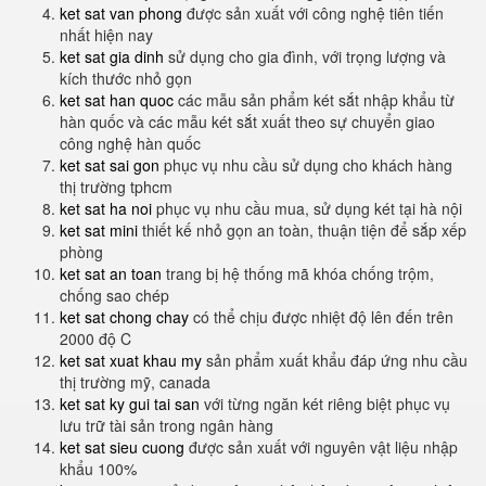
ket sat van phong
được sản xuất với công nghệ tiên tiến
nhất hiện nay
ket sat gia dinh
sử dụng cho gia đình, với trọng lượng và
kích thước nhỏ gọn
ket sat han quoc
các mẫu sản phẩm két sắt nhập khẩu từ
hàn quốc và các mẫu két sắt xuất theo sự chuyển giao
công nghệ hàn quốc
ket sat sai gon
phục vụ nhu cầu sử dụng cho khách hàng
thị trường tphcm
ket sat ha noi
phục vụ nhu cầu mua, sử dụng két tại hà nội
ket sat mini
thiết kế nhỏ gọn an toàn, thuận tiện để sắp xếp
phòng
ket sat an toan
trang bị hệ thống mã khóa chống trộm,
chống sao chép
ket sat chong chay
có thể chịu được nhiệt độ lên đến trên
2000 độ C
ket sat xuat khau my
sản phẩm xuất khẩu đáp ứng nhu cầu
thị trường mỹ, canada
ket sat ky gui tai san
với từng ngăn két riêng biệt phục vụ
lưu trữ tài sản trong ngân hàng
ket sat sieu cuong
được sản xuất với nguyên vật liệu nhập
khẩu 100%