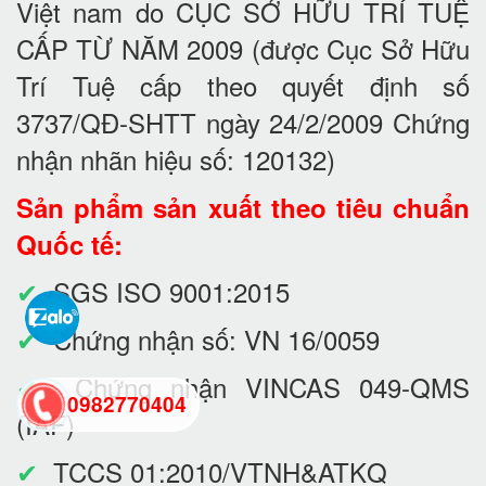
Việt nam do CỤC SỞ HỮU TRÍ TUỆ
CẤP TỪ NĂM 2009 (được Cục Sở Hữu
Trí Tuệ cấp theo quyết định số
3737/QĐ-SHTT ngày 24/2/2009 Chứng
nhận nhãn hiệu số: 120132)
Sản phẩm sản xuất theo tiêu chuẩn
Quốc tế:
✔
SGS ISO 9001:2015
✔
Chứng nhận số: VN 16/0059
✔
Chứng nhận VINCAS 049-QMS
0982770404
(IAF)
✔
TCCS 01:2010/VTNH&ATKQ
back