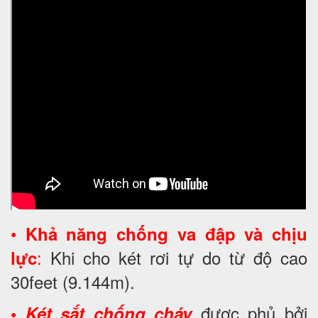
•
Khả năng chống va đập và chịu
:
Khi cho két rơi tự do từ độ cao
lực
30feet
(9.144m).
được phủ bởi
•
Két sắt chống cháy