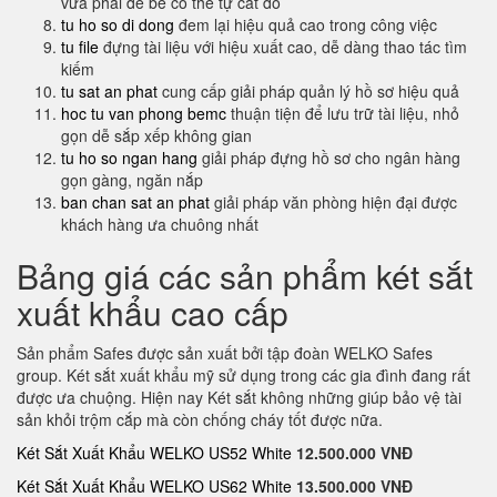
vừa phải để bé có thể tự cất đồ
tu ho so di dong
đem lại hiệu quả cao trong công việc
tu file
đựng tài liệu với hiệu xuất cao, dễ dàng thao tác tìm
kiếm
tu sat an phat
cung cấp giải pháp quản lý hồ sơ hiệu quả
hoc tu van phong bemc
thuận tiện để lưu trữ tài liệu, nhỏ
gọn dễ sắp xếp không gian
tu ho so ngan hang
giải pháp đựng hồ sơ cho ngân hàng
gọn gàng, ngăn nắp
ban chan sat an phat
giải pháp văn phòng hiện đại được
khách hàng ưa chuông nhất
Bảng giá các sản phẩm két sắt
xuất khẩu cao cấp
Sản phẩm Safes được sản xuất bởi tập đoàn WELKO Safes
group. Két sắt xuất khẩu mỹ sử dụng trong các gia đình đang rất
được ưa chuộng. Hiện nay Két sắt không những giúp bảo vệ tài
sản khỏi trộm cắp mà còn chống cháy tốt được nữa.
Két Sắt Xuất Khẩu WELKO US52 White
12.500.000 VNĐ
Két Sắt Xuất Khẩu WELKO US62 White
13.500.000 VNĐ