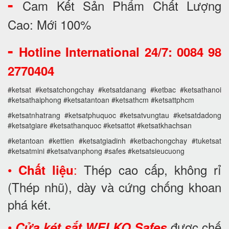
-
Cam Kết Sản Phẩm Chất Lượng
Cao: Mới 100%
-
Hotline International 24/7: 0084 98
2770404
#ketsat #ketsatchongchay #ketsatdanang #ketbac #ketsathanoi
#ketsathaiphong #ketsatantoan #ketsathcm #ketsattphcm
#ketsatnhatrang #ketsatphuquoc #ketsatvungtau #ketsatdadong
#ketsatgiare #ketsathanquoc #ketsattot #ketsatkhachsan
#ketantoan #kettien #ketsatgiadinh #ketbachongchay #tuketsat
#ketsatmini #ketsatvanphong #safes #ketsatsieucuong
•
:
Thép cao cấp, không rỉ
Chất liệu
(Thép nhũ), dày và cứng chống khoan
phá két.
•
được chế
Cửa két sắt WELKO Safes