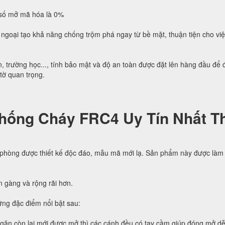
h số mở mã hóa là 0%
ngoại tạo khả năng chống trộm phá ngay từ bề mặt, thuận tiện cho vi
, trường học..., tính bảo mật và độ an toàn được đặt lên hàng đầu để
 tờ quan trọng.
hống Cháy FRC4 Uy Tín Nhất Th
 phòng được thiết kế độc đáo, mẫu mã mới lạ. Sản phẩm này được làm 
n gàng và rộng rãi hơn.
ng đặc điểm nổi bật sau:
ngăn còn lại mới được mở thì các cánh đều có tay cầm giúp đóng mở d