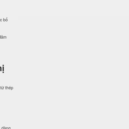
ệc bổ
 đảm
ị
từ thép
ễ dàng