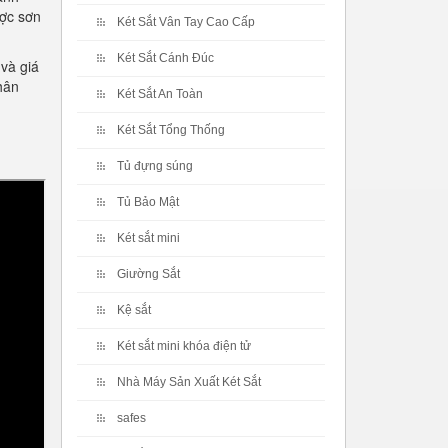
ược sơn
Két Sắt Vân Tay Cao Cấp
Két Sắt Cánh Đúc
và giá
hân
Két Sắt An Toàn
Két Sắt Tổng Thống
Tủ đựng súng
Tủ Bảo Mật
Két sắt mini
Giường Sắt
Kệ sắt
Két sắt mini khóa điện tử
Nhà Máy Sản Xuất Két Sắt
safes