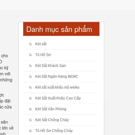
Danh mục sản phẩm
Két sắt
 cho
Tủ Hồ Sơ
KO
Két Sắt Khách Sạn
ác kỹ
ẩm với
Két Sắt Ngân Hàng BEMC
i những
Két sắt xuất khẩu mỹ welko
ợc
Két Sắt Xuất Khẩu Cao Cấp
ắp đặt
các cửa
Két Sắt Văn Phòng
Két Sắt Chống Cháy
 sản
 lớn về
Tủ Hồ Sơ Chống Cháy
ánh