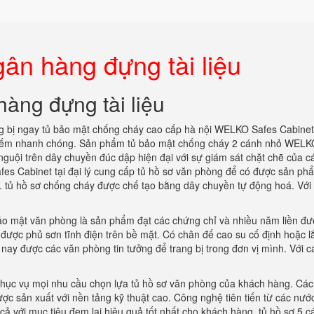
ân hàng đựng tài liệu
hàng đựng tài liệu
 bị ngay tủ bảo mật chống cháy cao cấp hà nội WELKO Safes Cabinet
 kiếm nhanh chóng. Sản phẩm tủ bảo mật chống cháy 2 cánh nhỏ WEL
guội trên dây chuyền đúc dập hiện đại với sự giám sát chặt chẽ của c
s Cabinet tại đại lý cung cấp tủ hồ sơ văn phòng để có được sản ph
ờng. tủ hồ sơ chống cháy được chế tạo bằng dây chuyền tự động hoá. Vớ
ảo mật văn phòng là sản phẩm đạt các chứng chỉ và nhiều năm liền đư
 được phủ sơn tĩnh điện trên bề mặt. Có chân đế cao su cố định hoặc l
n nay được các văn phòng tin tưởng để trang bị trong đơn vị mình. Với 
hục vụ mọi nhu cầu chọn lựa tủ hồ sơ văn phòng của khách hàng. Các
 sản xuất với nền tảng kỹ thuật cao. Công nghệ tiên tiến từ các nước
cả với mục tiêu đem lại hiệu quả tốt nhất cho khách hàng. tủ hồ sơ 5 c