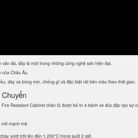
vân đá, đây là một trong những công nghệ sơn hiện đại.
ẩn của Châu Âu.
u, dày và bóng mịn, chống gỉ và đặc biệt rất bền màu theo thời gian.
i Chuyển
re Resistant Cabinet chân tủ được bố trí 4 bánh xe đúc đặc tạo sự 
g mở mạnh mẽ.
háy vượt trội lên đến 1.200°C trong suốt 2 giờ.