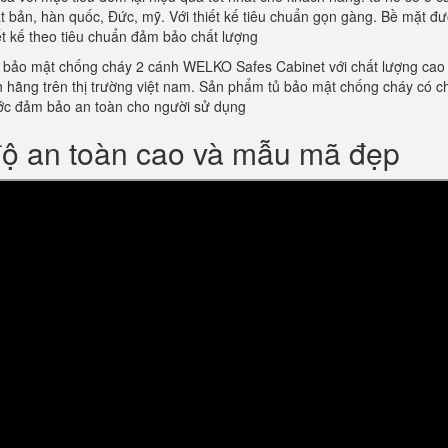
 bản, hàn quốc, Đức, mỹ. Với thiết kế tiêu chuẩn gọn gàng. Bề mặt đ
iết kế theo tiêu chuẩn đảm bảo chất lượng
 bảo mật chống cháy 2 cánh WELKO Safes Cabinet với chất lượng cao 
ính hãng trên thị trường việt nam. Sản phẩm tủ bảo mật chống cháy có c
ớc đảm bảo an toàn cho người sử dụng
độ an toàn cao và mẫu mã đẹp