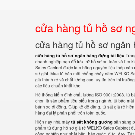
cửa hàng tủ hồ sơ ng
cửa hàng tủ hồ sơ ngân 
cửa hàng tủ hồ sơ ngân hàng đựng tài liệu
Trang
doanh nghiệp bạn để lưu trữ hồ sơ an toàn và tìm
Safes Cabinet được làm bằng nguyên liệu thép cán n
sư giỏi. Mua tủ bảo mật chống cháy nằm WELKO Safe
giá thành rẻ và chất lượng cao, uy tín trên thị trư
các tiêu chuẩn khắt khe.
Hệ thống kiểm định chất lượng ISO 9001:2008. tủ b
chọn là sản phẩm tiêu biểu trong ngành. tủ bảo mật
bánh xe di động. Giúp kê dễ dàng. tủ sắt giá rẻ hiệ
hàng đại lý phân phối trên toàn quốc.
Hiện nay nhà máy
tủ sắt không gương
sẵn sàng p
phẩm tủ đựng hồ sơ giá rẻ WELKO Safes Cabinet được
công nghiệp như nhật bản, hàn quốc, đức, ý vv. Tất 