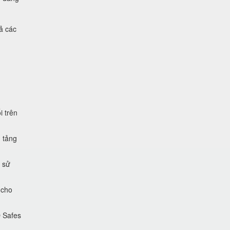
ả các
i trên
 tảng
 sử
 cho
O Safes