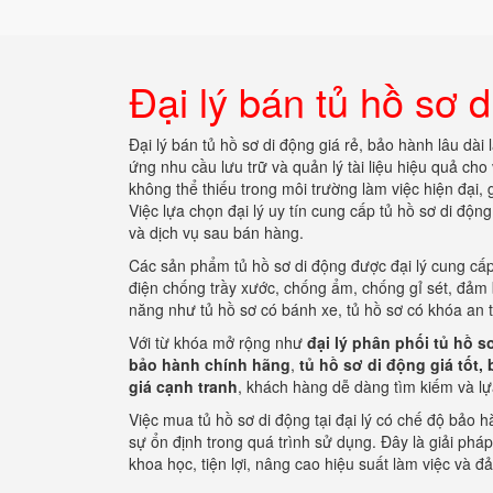
Đại lý bán tủ hồ sơ d
Đại lý bán tủ hồ sơ di động giá rẻ, bảo hành lâu dài
ứng nhu cầu lưu trữ và quản lý tài liệu hiệu quả cho
không thể thiếu trong môi trường làm việc hiện đại, 
Việc lựa chọn đại lý uy tín cung cấp tủ hồ sơ di độ
và dịch vụ sau bán hàng.
Các sản phẩm tủ hồ sơ di động được đại lý cung cấp
điện chống trầy xước, chống ẩm, chống gỉ sét, đảm
năng như tủ hồ sơ có bánh xe, tủ hồ sơ có khóa an t
Với từ khóa mở rộng như
đại lý phân phối tủ hồ s
bảo hành chính hãng
,
tủ hồ sơ di động giá tốt
giá cạnh tranh
, khách hàng dễ dàng tìm kiếm và l
Việc mua tủ hồ sơ di động tại đại lý có chế độ bảo h
sự ổn định trong quá trình sử dụng. Đây là giải phá
khoa học, tiện lợi, nâng cao hiệu suất làm việc và đ