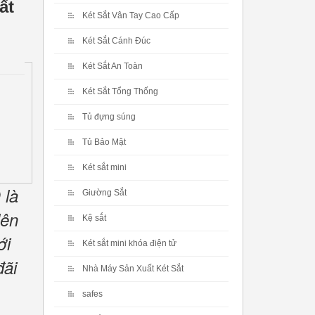
ất
Két Sắt Vân Tay Cao Cấp
Két Sắt Cánh Đúc
Két Sắt An Toàn
Két Sắt Tổng Thống
Tủ đựng súng
Tủ Bảo Mật
Két sắt mini
 là
Giường Sắt
lên
Kệ sắt
ới
Két sắt mini khóa điện tử
đãi
Nhà Máy Sản Xuất Két Sắt
safes