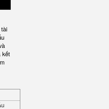
tài
ấu
và
 kết
ảm
Âu