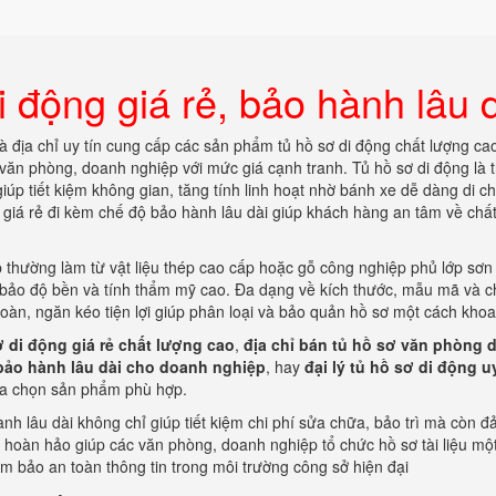
i động giá rẻ, bảo hành lâu 
 là địa chỉ uy tín cung cấp các sản phẩm tủ hồ sơ di động chất lượng ca
 văn phòng, doanh nghiệp với mức giá cạnh tranh. Tủ hồ sơ di động là th
giúp tiết kiệm không gian, tăng tính linh hoạt nhờ bánh xe dễ dàng di c
ng giá rẻ đi kèm chế độ bảo hành lâu dài giúp khách hàng an tâm về chấ
 thường làm từ vật liệu thép cao cấp hoặc gỗ công nghiệp phủ lớp sơn 
 bảo độ bền và tính thẩm mỹ cao. Đa dạng về kích thước, mẫu mã và 
oàn, ngăn kéo tiện lợi giúp phân loại và bảo quản hồ sơ một cách khoa
ơ di động giá rẻ chất lượng cao
,
địa chỉ bán tủ hồ sơ văn phòng 
, bảo hành lâu dài cho doanh nghiệp
, hay
đại lý tủ hồ sơ di động uy
ựa chọn sản phẩm phù hợp.
ành lâu dài không chỉ giúp tiết kiệm chi phí sửa chữa, bảo trì mà còn 
p hoàn hảo giúp các văn phòng, doanh nghiệp tổ chức hồ sơ tài liệu mộ
ảm bảo an toàn thông tin trong môi trường công sở hiện đại