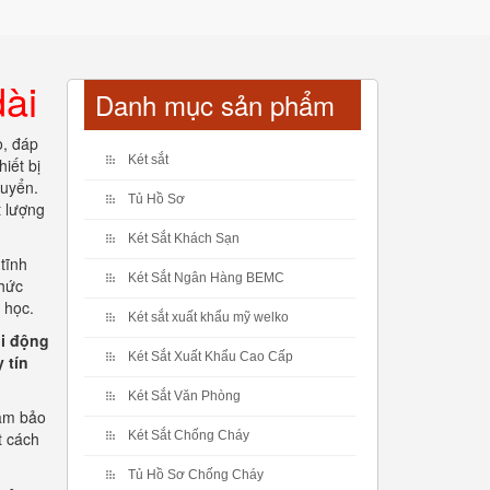
dài
Danh mục sản phẩm
o, đáp
Két sắt
iết bị
huyển.
Tủ Hồ Sơ
t lượng
Két Sắt Khách Sạn
tĩnh
Két Sắt Ngân Hàng BEMC
chức
 học.
Két sắt xuất khẩu mỹ welko
di động
Két Sắt Xuất Khẩu Cao Cấp
 tín
Két Sắt Văn Phòng
đảm bảo
t cách
Két Sắt Chống Cháy
Tủ Hồ Sơ Chống Cháy