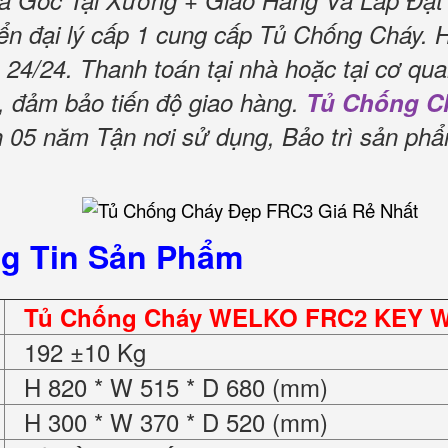
á Gốc Tại Xưởng + Giao Hàng Và Lắp Đặt
n đại lý cấp 1 cung cấp Tủ Chống Cháy.
 24/24.
Thanh toán tại nhà hoặc tại cơ qua
, đảm bảo tiến độ giao hàng.
Tủ Chống C
05 năm Tận nơi sử dụng, Bảo trì sản ph
g Tin Sản Phẩm
Tủ Chống Cháy WELKO FRC2 KEY W
192 ±10 Kg
H 820 * W 515 * D 680 (mm)
H 300 * W 370 * D 520 (mm)