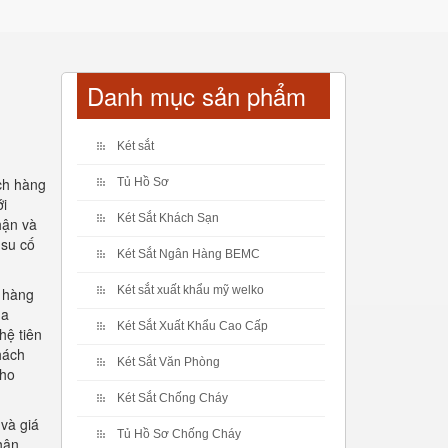
Danh mục sản phẩm
Két sắt
ch hàng
Tủ Hồ Sơ
ới
Két Sắt Khách Sạn
hận và
 su cố
Két Sắt Ngân Hàng BEMC
Két sắt xuất khẩu mỹ welko
a hàng
ủa
Két Sắt Xuất Khẩu Cao Cấp
hệ tiên
hách
Két Sắt Văn Phòng
cho
Két Sắt Chống Cháy
và giá
Tủ Hồ Sơ Chống Cháy
hân