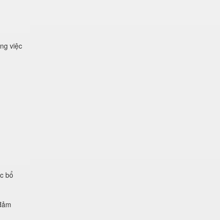
ng việc
ệc bổ
 đảm