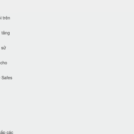
i trên
 tảng
 sử
 cho
O Safes
cấp các