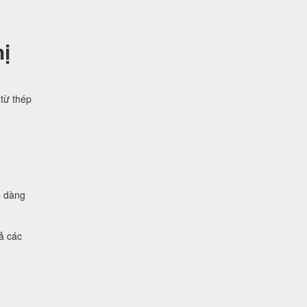
ị
từ thép
ễ dàng
ả các