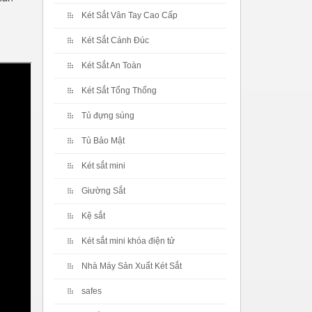
Két Sắt Vân Tay Cao Cấp
Két Sắt Cánh Đúc
Két Sắt An Toàn
Két Sắt Tổng Thống
Tủ đựng súng
Tủ Bảo Mật
Két sắt mini
Giường Sắt
Kệ sắt
Két sắt mini khóa điện tử
Nhà Máy Sản Xuất Két Sắt
safes