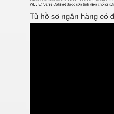
WELKO Safes Cabinet được sơn tĩnh điện chống xư
Tủ hồ sơ ngân hàng có 