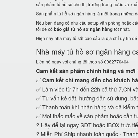
sản phẩm tủ hồ sơ cho thị trường trong nước và xuất 
Sản phẩm tủ hồ sơ ngân hàng là một trong những dò
Nếu bạn đang có nhu cầu setup văn phòng hoặc các c
tôi để có
báo giá tủ hồ sơ ngân hàng
tốt nhất.
Hiện nay nhà máy tủ sắt cao cấp là địa chỉ uy tín đ
Nhà máy tủ hồ sơ ngân hàng c
Liên hệ ngay với chúng tôi theo số 0982770404
Cam kết
sản phẩm chính hãng và mới
✅
Cam kết
chỉ mang đến cho khách hà
✅ Làm việc từ 7h đến 22h cả thứ 7,CN và
✅ Tư vấn kê đặt, hướng dẫn sử dụng, bảo
✅ Thanh toán khi nhận hàng và đã kiểm t
✅ Mọi thắc mắc về sản phẩm hoặc cần tư
?
Hãy để lại ngay SĐT hoặc IBOX trực tiế
?
Miễn Phí Ship nhanh toàn quốc - Thanh