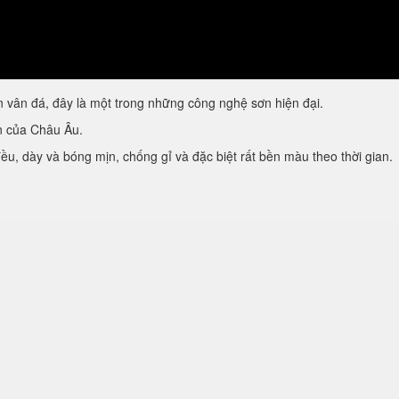
vân đá, đây là một trong những công nghệ sơn hiện đại.
ẩn của Châu Âu.
u, dày và bóng mịn, chống gỉ và đặc biệt rất bền màu theo thời gian.