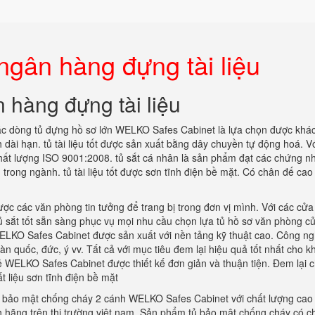
 ngân hàng đựng tài liệu
n hàng đựng tài liệu
c dòng tủ đựng hồ sơ lớn WELKO Safes Cabinet là lựa chọn được khá
 dài hạn. tủ tài liệu tốt được sản xuất bằng dây chuyền tự động hoá. V
chất lượng ISO 9001:2008. tủ sắt cá nhân là sản phẩm đạt các chứng n
trong ngành. tủ tài liệu tốt được sơn tĩnh điện bề mặt. Có chân đế cao
.
 được các văn phòng tin tưởng để trang bị trong đơn vị mình. Với các cử
tủ sắt tốt sẵn sàng phục vụ mọi nhu cầu chọn lựa tủ hồ sơ văn phòng c
LKO Safes Cabinet được sản xuất với nền tảng kỹ thuật cao. Công ng
àn quốc, đức, ý vv. Tất cả với mục tiêu đem lại hiệu quả tốt nhất cho k
 WELKO Safes Cabinet được thiết kế đơn giản và thuận tiện. Đem lại 
liệu sơn tĩnh điện bề mặt
 bảo mật chống cháy 2 cánh WELKO Safes Cabinet với chất lượng cao 
ính hãng trên thị trường việt nam. Sản phẩm tủ bảo mật chống cháy có c