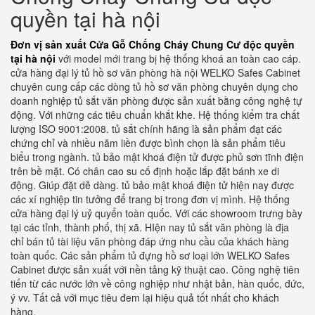
quyền tại hà nội
Đơn vị sản xuất Cửa Gỗ Chống Cháy Chung Cư độc quyền
tại hà nội
với model mới trang bị hệ thống khoá an toàn cao cáp.
cửa hàng đại lý tủ hồ sơ văn phòng hà nội WELKO Safes Cabinet
chuyên cung cấp các dòng tủ hồ sơ văn phòng chuyên dụng cho
doanh nghiệp tủ sắt văn phòng được sản xuất bằng công nghệ tự
động. Với những các tiêu chuẩn khắt khe. Hệ thống kiểm tra chất
lượng ISO 9001:2008. tủ sắt chính hãng là sản phẩm đạt các
chứng chỉ và nhiều năm liền được bình chọn là sản phẩm tiêu
biểu trong ngành. tủ bảo mật khoá điện tử được phủ sơn tĩnh điện
trên bề mặt. Có chân cao su cố định hoặc lắp đặt bánh xe di
động. Giúp đặt dễ dàng. tủ bảo mật khoá điện tử hiện nay được
các xí nghiệp tin tưởng để trang bị trong đơn vị mình. Hệ thống
cửa hàng đại lý uỷ quyển toàn quốc. Với các showroom trưng bày
tại các tỉnh, thành phố, thị xã. HIện nay tủ sắt văn phòng là địa
chỉ bán tủ tài liệu văn phòng đáp ứng nhu cầu của khách hàng
toàn quốc. Các sản phẩm tủ đựng hồ sơ loại lớn WELKO Safes
Cabinet được sản xuất với nền tảng kỹ thuật cao. Công nghệ tiên
tiến từ các nước lớn về công nghiệp như nhật bản, hàn quốc, đức,
ý vv. Tất cả với mục tiêu đem lại hiệu quả tốt nhất cho khách
hàng.