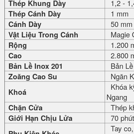
1,2 - 1
Thép Khung Dày
1 mm
Thép Cánh Dày
50 mm
Cánh Dày
Magie O
Vật Liệu Trong Cánh
1.200 
Rộng
2.800 
Cao
Bản Lề 
Bản Lề Inox 201
Ngăn K
Zoăng Cao Su
Khóa kỹ
Khoá
Ngang
Thép khô
Chặn Cửa
70 phút,
Giới Hạn Chịu Lửa
Tay co, 
Phụ Kiện Khác