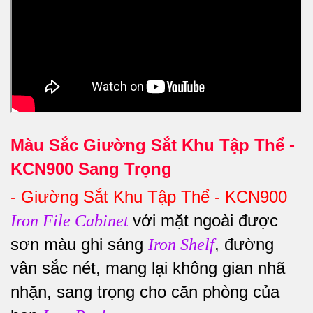
Màu Sắc Giường Sắt Khu Tập Thể -
KCN900 Sang Trọng
-
Giường Sắt Khu Tập Thể - KCN900
với mặt ngoài được
Iron File Cabinet
sơn màu ghi sáng
, đường
Iron Shelf
vân sắc nét, mang lại không gian nhã
nhặn, sang trọng cho căn phòng của