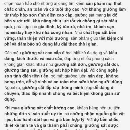
chọn hoàn hảo cho những ai đang tìm kiếm
sản phẩm nội thất
chắc chắn, an toàn và có tuổi thọ cao
. Với
khung giường làm
từ thép hộp sơn tĩnh điện cao cấp
, giường sắt mang lại
độ
bền vượt trội, khả năng chịu lực tốt và chống gỉ sét hiệu
quả
, phù hợp cho
gia đình, ký túc xá, nhà trọ, khách sạn,
homestay hay khu nhà công nhân
. Nhờ
chất liệu sắt bền
vững, thân thiện với môi trường
, sản phẩm giúp
tiết kiệm chi
phí và đảm bảo sử dụng lâu dài theo thời gian
.
Các mẫu
giường sắt cao cấp
được thiết kế đa dạng về
kiểu
dáng, kích thước và màu sắc
, đáp ứng nhiều phong cách
không gian khác nhau như
giường sắt đơn, giường sắt đôi,
giường tầng sắt, giường sắt hộp hiện đại
. Với
công nghệ
sơn tĩnh điện tiên tiến
, bề mặt giường luôn
mịn đẹp, không
bong tróc, dễ vệ sinh và an toàn cho sức khỏe người dùng
.
Ngoài ra,
giường sắt lắp ráp thông minh
giúp
dễ dàng di
chuyển, tháo lắp nhanh chóng và tiết kiệm không gian sử
dụng
.
Khi
mua giường sắt chất lượng cao
, khách hàng nên ưu tiên
những đơn vị sản xuất uy tín
, có
chứng nhận nguồn gốc vật
liệu, bảo hành dài hạn và giá bán hợp lý
. Với
độ bền chắc,
thiết kế tinh tế và giá thành phải chăng
,
giường sắt được