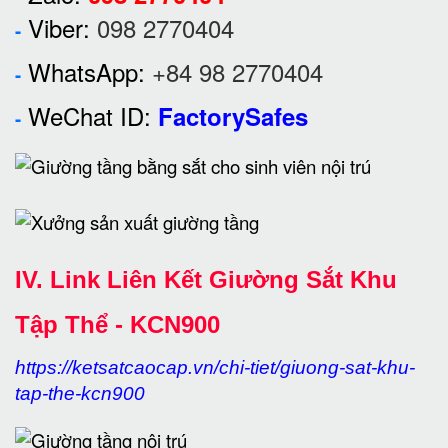
Viber:
098 2770404
-
WhatsApp:
+84 98 2770404
-
WeChat ID:
FactorySafes
-
IV. Link Liên Kết Giường Sắt Khu
Tập Thể - KCN900
https://ketsatcaocap.vn/chi-tiet/giuong-sat-khu-
tap-the-kcn900