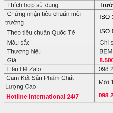
Thích hợp sử dụng
Trường
Chứng nhận tiêu chuẩn môi
ISO 
trường
ISO 
Theo tiêu chuẩn Quốc Tế
Màu sắc
Ghi 
Thương hiệu
BEM
Giá
8.50
Liên Hệ Zalo
098 
Cam Kết Sản Phẩm Chất
Mới 
Lượng Cao
098 
Hotline International 24/7