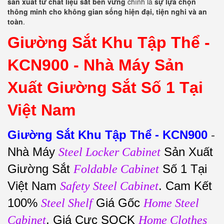
sản xuất từ chất liệu sắt bền vững
chính là
sự lựa chọn
thông minh cho không gian sống hiện đại, tiện nghi và an
toàn
.
Giường Sắt Khu Tập Thể -
KCN900 -
Nhà Máy Sản
Xuất Giường Sắt Số 1 Tại
Việt Nam
Giường Sắt Khu Tập Thể - KCN900
-
Nhà Máy
Sản Xuất
Steel Locker Cabinet
Giường Sắt
Số 1 Tại
Foldable Cabinet
Việt Nam
. Cam Kết
Safety Steel Cabinet
100%
Giá Gốc
Steel Shelf
Home Steel
, Giá Cực SOCK
Cabinet
Home Clothes