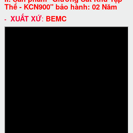
Thể - KCN900" bảo hành: 02 Năm
:
XUẤT XỨ
BEMC
-