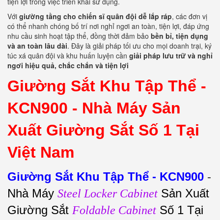
tiện lợi trong việc triển khai sử dụng.
Với
giường tầng cho chiến sĩ quân đội dễ lắp ráp
, các đơn vị
có thể nhanh chóng bố trí nơi nghỉ ngơi an toàn, tiện lợi, đáp ứng
nhu cầu sinh hoạt tập thể, đồng thời đảm bảo
bền bỉ, tiện dụng
và an toàn lâu dài
. Đây là giải pháp tối ưu cho mọi doanh trại, ký
túc xá quân đội và khu huấn luyện cần
giải pháp lưu trữ và nghỉ
ngơi hiệu quả, chắc chắn và tiện lợi
Giường Sắt Khu Tập Thể -
KCN900 -
Nhà Máy Sản
Xuất Giường Sắt Số 1 Tại
Việt Nam
Giường Sắt Khu Tập Thể - KCN900
-
Nhà Máy
Sản Xuất
Steel Locker Cabinet
Giường Sắt
Số 1 Tại
Foldable Cabinet