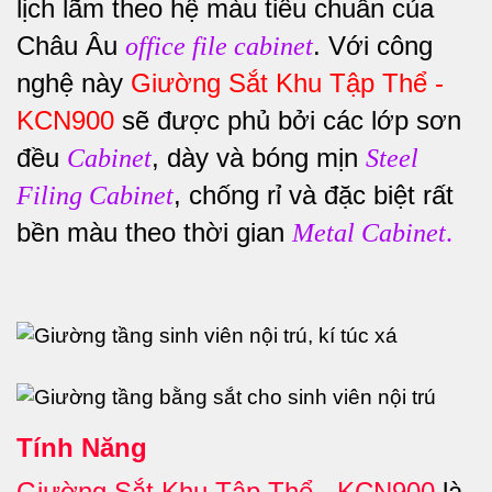
lịch lãm theo hệ màu tiêu chuẩn của
Châu Âu
. Với công
office file cabinet
nghệ này
Giường Sắt Khu Tập Thể -
KCN900
sẽ được phủ bởi các lớp sơn
đều
, dày và bóng mịn
Cabinet
Steel
, chống rỉ và đặc biệt rất
Filing Cabinet
bền màu theo thời gian
Metal Cabinet
.
Tính Năng
Giường Sắt Khu Tập Thể - KCN900
là