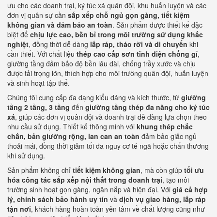
ưu cho các doanh trại, ký túc xá quân đội, khu huấn luyện và các
đơn vị quân sự cần
sắp xếp chỗ ngủ gọn gàng, tiết kiệm
không gian và đảm bảo an toàn
. Sản phẩm được thiết kế đặc
biệt để
chịu lực cao, bền bỉ trong môi trường sử dụng khắc
nghiệt
, đồng thời dễ dàng
lắp ráp, tháo rời và di chuyển
khi
cần thiết. Với chất liệu
thép cao cấp sơn tĩnh điện chống gỉ
,
giường tầng đảm bảo độ bền lâu dài, chống trầy xước và chịu
được tải trọng lớn, thích hợp cho môi trường quân đội, huấn luyện
và sinh hoạt tập thể.
Chúng tôi cung cấp đa dạng kiểu dáng và kích thước, từ
giường
tầng 2 tầng, 3 tầng
đến
giường tầng thép đa năng cho ký túc
xá
, giúp các đơn vị quân đội và doanh trại dễ dàng lựa chọn theo
nhu cầu sử dụng. Thiết kế thông minh với
khung thép chắc
chắn, bản giường rộng, lan can an toàn
đảm bảo giấc ngủ
thoải mái, đồng thời giảm tối đa nguy cơ té ngã hoặc chấn thương
khi sử dụng.
Sản phẩm không chỉ
tiết kiệm không gian
, mà còn giúp
tối ưu
hóa công tác sắp xếp nội thất trong doanh trại
, tạo môi
trường sinh hoạt gọn gàng, ngăn nắp và hiện đại. Với
giá cả hợp
lý, chính sách bảo hành uy tín
và
dịch vụ giao hàng, lắp ráp
tận nơi
, khách hàng hoàn toàn yên tâm về chất lượng cũng như