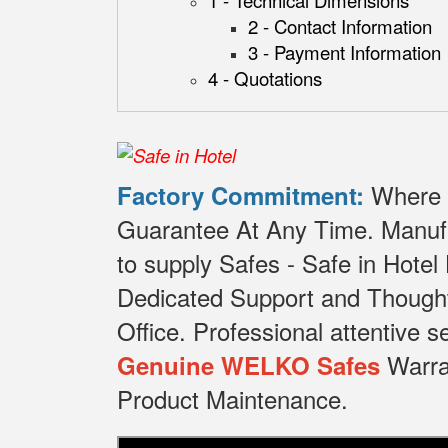
1 - Technical Dimensions
2 - Contact Information
3 - Payment Information
4 - Quotations
Where t
Factory Commitment:
Guarantee At Any Time.
Manuf
to supply Safes - Safe in Ho
Dedicated
Support and Thought
Office.
Professional attentive 
Warran
Genuine WELKO Safes
Product Maintenance.