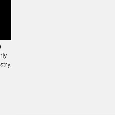
0
hly
stry.