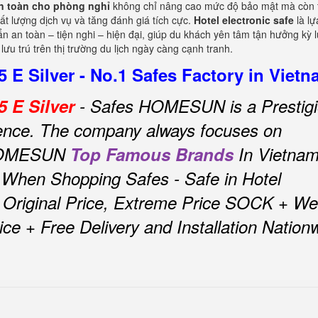
an toàn cho phòng nghỉ
không chỉ nâng cao mức độ bảo mật mà còn 
ất lượng dịch vụ và tăng đánh giá tích cực.
Hotel electronic safe
là lự
 an toàn – tiện nghi – hiện đại, giúp du khách yên tâm tận hưởng kỳ l
lưu trú trên thị trường du lịch ngày càng cạnh tranh.
E Silver - No.1 Safes Factory in Viet
 E Silver
- Safes HOMESUN is a Prestig
ence.
The company always focuses on
 HOMESUN
Top Famous Brands
In Vietna
 When Shopping Safes - Safe in Hotel
Original Price, Extreme Price SOCK + We
ice + Free Delivery and Installation Nation