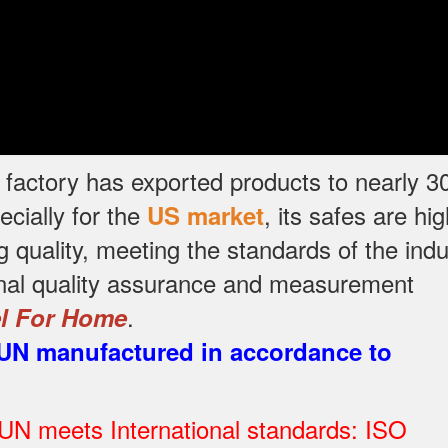
factory has exported products to nearly 3
ecially for the
, its safes are hig
US market
g quality, meeting the standards of the indu
onal quality assurance and measurement
.
el For Home
UN manufactured in accordance to
:
N meets International standards: ISO