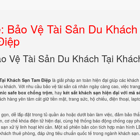
fe: Bảo Vệ Tài Sản Du Khách
Điệp
Bảo Vệ Tài Sản Du Khách Tại Khác
 Tại Khách Sạn Tam Điệp
là giải pháp an toàn hiện đại giúp các khách
 du khách. Với nhu cầu bảo vệ tài sản cá nhân ngày càng cao, việc tran
onic safe box chống trộm
, hay
két sắt khách sạn hiện đại với mã s
ch hàng yên tâm cất giữ tiền mặt, trang sức, hộ chiếu, điện thoại, lapt
 gọn, dễ lắp đặt trong tủ quần áo hoặc dưới bàn làm việc, đảm bảo t
ắn, cơ chế khóa điện tử hiện đại, cùng hệ thống báo động chống cạy ph
sạn xử lý linh hoạt khi cần. Một số phiên bản còn tích hợp màn hình L
 khách thuê phòng, đáp ứng tiêu chuẩn quốc tế trong ngành khách sạn.