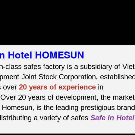
 in Hotel HOMESUN
h-class safes factory is a subsidiary of Vi
ment Joint Stock Corporation, established
s over
20 years of experience
in
Over 20 years of development, the market
 Homesun, is the leading prestigious brand
stributing a variety of safes
Safe in Hotel