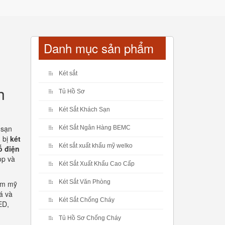
Danh mục sản phẩm
Két sắt
h
Tủ Hồ Sơ
Két Sắt Khách Sạn
 sạn
Két Sắt Ngân Hàng BEMC
g bị
két
Két sắt xuất khẩu mỹ welko
ố điện
op và
Két Sắt Xuất Khẩu Cao Cấp
Két Sắt Văn Phòng
hẩm mỹ
á và
Két Sắt Chống Cháy
ED,
Tủ Hồ Sơ Chống Cháy