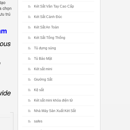
tạo
Két Sắt Vân Tay Cao Cấp
a chọn
ưu trú
Két Sắt Cánh Đúc
Két Sắt An Toàn
nam
Két Sắt Tổng Thống
ious
Tủ đựng súng
Tủ Bảo Mật
m
Két sắt mini
Giường Sắt
wide
Kệ sắt
Két sắt mini khóa điện tử
Nhà Máy Sản Xuất Két Sắt
safes