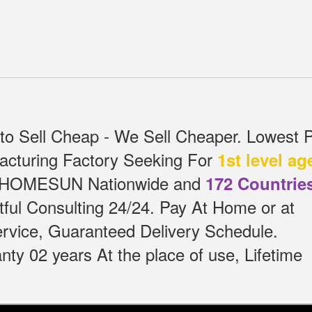
o Sell Cheap - We Sell Cheaper.
Lowest P
acturing Factory Seeking For
1st level ag
tel HOMESUN Nationwide and
172 Countrie
ful Consulting 24/24.
Pay At Home or at
service, Guaranteed Delivery Schedule.
ty 02 years At the place of use, Lifetime