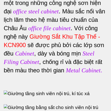
một trong những công nghệ sơn hiện
đại
. Màu sắc nổi vân
office steel cabinet
lịch lãm theo hệ màu tiêu chuẩn của
Châu Âu
. Với công
office file cabinet
nghệ này
Giường Sắt Khu Tập Thể -
KCN900
sẽ được phủ bởi các lớp sơn
đều
, dày và bóng mịn
Cabinet
Steel
, chống rỉ và đặc biệt rất
Filing Cabinet
bền màu theo thời gian
Metal Cabinet
.