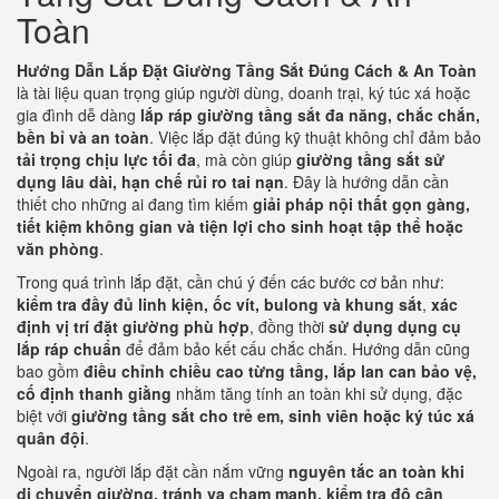
Toàn
Hướng Dẫn Lắp Đặt Giường Tầng Sắt Đúng Cách & An Toàn
là tài liệu quan trọng giúp người dùng, doanh trại, ký túc xá hoặc
gia đình dễ dàng
lắp ráp giường tầng sắt đa năng, chắc chắn,
bền bỉ và an toàn
. Việc lắp đặt đúng kỹ thuật không chỉ đảm bảo
tải trọng chịu lực tối đa
, mà còn giúp
giường tầng sắt sử
dụng lâu dài, hạn chế rủi ro tai nạn
. Đây là hướng dẫn cần
thiết cho những ai đang tìm kiếm
giải pháp nội thất gọn gàng,
tiết kiệm không gian và tiện lợi cho sinh hoạt tập thể hoặc
văn phòng
.
Trong quá trình lắp đặt, cần chú ý đến các bước cơ bản như:
kiểm tra đầy đủ linh kiện, ốc vít, bulong và khung sắt
,
xác
định vị trí đặt giường phù hợp
, đồng thời
sử dụng dụng cụ
lắp ráp chuẩn
để đảm bảo kết cấu chắc chắn. Hướng dẫn cũng
bao gồm
điều chỉnh chiều cao từng tầng, lắp lan can bảo vệ,
cố định thanh giằng
nhằm tăng tính an toàn khi sử dụng, đặc
biệt với
giường tầng sắt cho trẻ em, sinh viên hoặc ký túc xá
quân đội
.
Ngoài ra, người lắp đặt cần nắm vững
nguyên tắc an toàn khi
di chuyển giường, tránh va chạm mạnh, kiểm tra độ cân