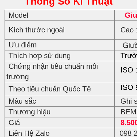
Thông Số Kĩ Thuật
Model
Giư
Kích thước ngoài
Cao 1
Giường
Ưu điểm
Thích hợp sử dụng
Trường
Chứng nhận tiêu chuẩn môi
ISO 
trường
ISO 
Theo tiêu chuẩn Quốc Tế
Màu sắc
Ghi 
Thương hiệu
BEM
Giá
8.50
Liên Hệ Zalo
098 