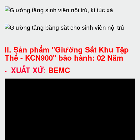
II. Sản phẩm "Giường Sắt Khu Tập
Thể - KCN900" bảo hành: 02 Năm
:
XUẤT XỨ
BEMC
-