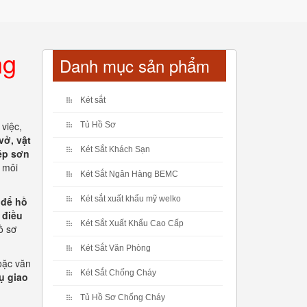
ng
Danh mục sản phẩm
Két sắt
 việc,
Tủ Hồ Sơ
vở, vật
Két Sắt Khách Sạn
ép sơn
 môi
Két Sắt Ngân Hàng BEMC
Két sắt xuất khẩu mỹ welko
 để hồ
 điều
Két Sắt Xuất Khẩu Cao Cấp
hồ sơ
Két Sắt Văn Phòng
oặc văn
Két Sắt Chống Cháy
ụ giao
Tủ Hồ Sơ Chống Cháy