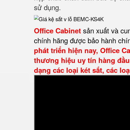
sử dụng.
sản xuất và cun
Office Cabinet
chính hãng được bảo hành chí
phát triển hiện nay,
Office C
thương hiệu uy tín hàng đầu
dạng các loại két sắt, các loạ