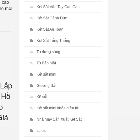
g cao
Két Sắt Vân Tay Cao Cấp
cho mọi
Két Sắt Cánh Đúc
Két Sắt An Toàn
Két Sắt Tổng Thống
Tủ đựng súng
Tủ Bảo Mật
Két sắt mini
 Lắp
Giường Sắt
 Hồ
Kệ sắt
o
Két sắt mini khóa điện tử
Giá
Nhà Máy Sản Xuất Két Sắt
safes