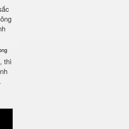
sắc
hông
nh
 thì
ạnh
.