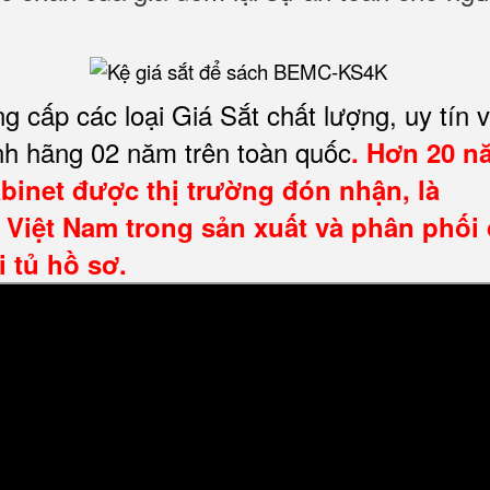
g cấp các loại Giá Sắt chất lượng, uy tín 
nh hãng 02 năm trên toàn quốc
. Hơn 20 n
abinet
được thị trường đón nhận, là
 Việt Nam trong sản xuất và phân phối
i tủ hồ sơ.