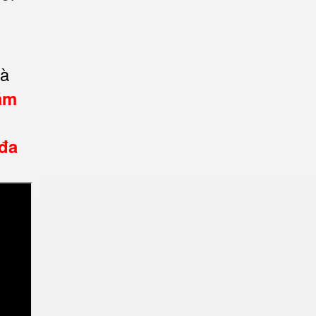
và
ăm
 đa