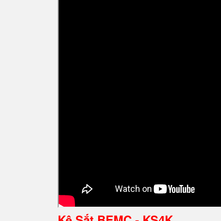
Kệ Sắt BEMC - KS4K