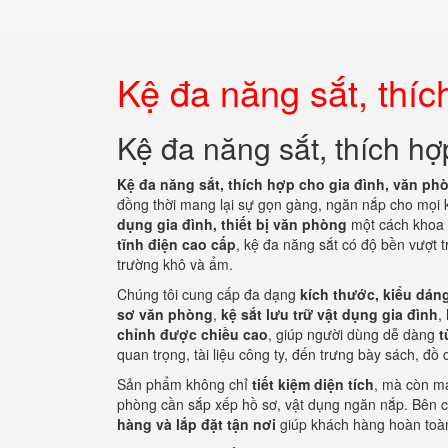
Kệ đa năng sắt, thíc
Kệ đa năng sắt, thích hợ
Kệ đa năng sắt, thích hợp cho gia đình, văn ph
đồng thời mang lại sự gọn gàng, ngăn nắp cho mọi 
dụng gia đình, thiết bị văn phòng
một cách khoa 
tĩnh điện cao cấp
, kệ đa năng sắt có độ bền vượt t
trường khô và ẩm.
Chúng tôi cung cấp đa dạng
kích thước, kiểu dán
sơ văn phòng
,
kệ sắt lưu trữ vật dụng gia đình
,
chỉnh được chiều cao
, giúp người dùng dễ dàng
t
quan trọng, tài liệu công ty, đến trưng bày sách, đồ 
Sản phẩm không chỉ
tiết kiệm diện tích
, mà còn 
phòng cần sắp xếp hồ sơ, vật dụng ngăn nắp. Bên 
hàng và lắp đặt tận nơi
giúp khách hàng hoàn toàn