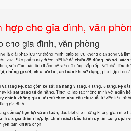
h hợp cho gia đình, văn phò
p cho gia đình, văn phòng
òng
là giải pháp lưu trữ thông minh, giúp tối ưu không gian sống và làm
khu vực. Sản phẩm này được thiết kế để
chứa đồ dùng, hồ sơ, sách 
học, vừa đảm bảo tính thẩm mỹ vừa dễ dàng sắp xếp. Với chất liệu
th
rội,
chống gỉ sét, chịu lực tốt, an toàn khi sử dụng
, phù hợp cho cả
g và tầng kệ
, bao gồm
kệ sắt đa năng 3 tầng, 4 tầng, 5 tầng
,
kệ sắt
 hay
kệ sắt trang trí đa năng
. Thiết kế lắp ráp thông minh với
ngăn kệ
ùy chỉnh không gian lưu trữ theo nhu cầu thực tế
, từ việc lưu trữ 
dùng gia đình.
mang đến
sự tiện lợi và an toàn
, đặc biệt cho những không gian nhỏ h
cạnh đó,
giá thành hợp lý, chính sách bảo hành uy tín
, cùng
dịch v
 yên tâm khi lựa chọn.