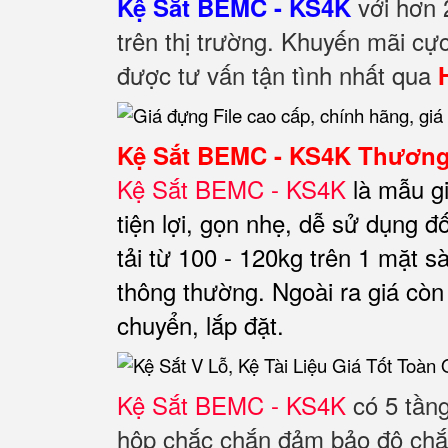
với hơn 
Kệ Sắt BEMC - KS4K
trên thị trường. Khuyến mãi cực
được tư vấn tận tình nhất qua
Kệ Sắt BEMC - KS4K Thương 
Kệ Sắt BEMC - KS4K
là mẫu g
tiện lợi, gọn nhẹ, dễ sử dụng đố
tải từ 100 - 120kg trên 1 mặt sà
thông thường. Ngoài ra giá còn 
chuyển, lắp đặt.
Kệ Sắt BEMC - KS4K
có 5 tầng
hộp chắc chắn đảm bảo độ chắc