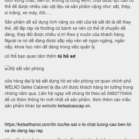
luôn vững chắc, bền bỉ, không bị cong vênh, chịu được lực cao có
thể để được nhiều các vật liệu và sản phẩm nặng như: sắt, thép,
xi măng, xe máy, ôtô….
Sản phẩm dễ sử dụng tính năng ưu việt của kệ sắt đó là dễ thay
thế, dễ lắp ráp và thường có bánh xe nên có thể di chuyển dễ
dàng, thay đổi được nhiều vị trí theo ý muốn của khách hàng.
Ngoài ra nó dễ dàng được sắp xếp nên sẽ ngọn ngàng, ngăn
nắp, khoa học nên dễ dàng trong việc quản lý.
có thể bạn quan tâm thêm
tủ hồ sơ
cửa hàng đại lý kệ sắt đựng hồ sơ văn phòng cơ quan chính phủ
WELKO Safes Cabinet là địa chỉ được khách hàng tin tưởng trong
những năm qua. Liên hệ ngay với chúng tôi theo số 0982770404
để có thêm thông tin mới nhất về sản phẩm. Xem thêm các mẫu
sản phẩm khác tại website
ketsatcaocap.vn
.
https://ketsathanoi.com/tin-tuc/ke-sat-v-lo-chat-luong-cao-ben-bi-
va-de-dang-lap-rap