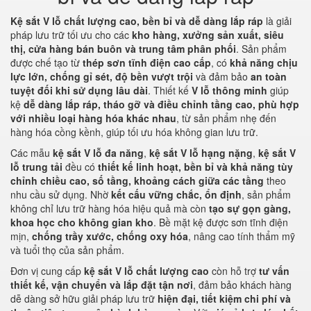
Kệ sắt V lỗ chất lượng cao, bền bỉ và dễ dàng lắp ráp
là giải
pháp lưu trữ tối ưu cho các
kho hàng, xưởng sản xuất, siêu
thị, cửa hàng bán buôn và trung tâm phân phối
. Sản phẩm
được chế tạo từ
thép sơn tĩnh điện cao cấp
, có
khả năng chịu
lực lớn, chống gỉ sét, độ bền vượt trội
và đảm bảo
an toàn
tuyệt đối khi sử dụng lâu dài
. Thiết kế
V lỗ thông minh
giúp
kệ
dễ dàng lắp ráp, tháo gỡ và điều chỉnh tầng cao, phù hợp
với nhiều loại hàng hóa khác nhau
, từ sản phẩm nhẹ đến
hàng hóa cồng kềnh, giúp tối ưu hóa không gian lưu trữ.
Các mẫu
kệ sắt V lỗ đa năng
,
kệ sắt V lỗ hạng nặng
,
kệ sắt V
lỗ trung tải
đều có
thiết kế linh hoạt, bền bỉ và khả năng tùy
chỉnh chiều cao, số tầng, khoảng cách giữa các tầng
theo
nhu cầu sử dụng. Nhờ
kết cấu vững chắc, ổn định
, sản phẩm
không chỉ lưu trữ hàng hóa hiệu quả mà còn
tạo sự gọn gàng,
khoa học cho không gian kho
. Bề mặt kệ được sơn tĩnh điện
mịn,
chống trầy xước, chống oxy hóa
, nâng cao tính thẩm mỹ
và tuổi thọ của sản phẩm.
Đơn vị cung cấp
kệ sắt V lỗ chất lượng cao
còn hỗ trợ
tư vấn
thiết kế, vận chuyển và lắp đặt tận nơi
, đảm bảo khách hàng
dễ dàng sở hữu giải pháp lưu trữ
hiện đại, tiết kiệm chi phí và