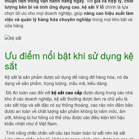
thuận tiện trong vận hành hàng ngày
. Với
giá cả hợp lý, chất
lượng bền bỉ và tính ứng dụng cao
,
kệ sắt V lỗ
chính là lựa
chọn tối ưu cho mọi doanh nghiệp, giúp
nâng cao hiệu suất làm
việc và quản lý hàng hóa chuyên nghiệp
trong mọi kho bãi và
cửa hàng
Ưu điểm nổi bật khi sử dụng kệ
sắt
Kệ sắt là sản phẩm được sử dụng để nâng đỡ hàng hóa, nó đa
dạng về sản phẩm, trọng lượng, mẫu mã, kiểu dáng.
Độ An toàn cao đối với
kệ sắt cao cấp
được dùng trong các nhà
kho ở các doanh nghiệp, kệ sắt thường được làm ra chủ yếu là
các sắt hộp và sắt đặc có sự thông thoáng, cao ráo nên đảm bảo
được an toàn về chất lượng sản phẩm không bị nấm mốc, ấm
ướt, không bị hư hỏng có thể chịu được các điều kiện khí hậu
khắc nhiệt như ở Việt Nam.
Tính năng chắc chắn với cấu tạo hoàn toàn từ sắt nên kệ sắt