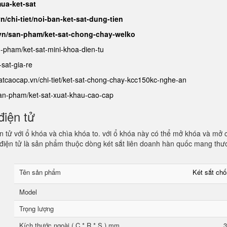
ua-ket-sat
n/chi-tiet/noi-ban-ket-sat-dung-tien
.vn/san-pham/ket-sat-chong-chay-welko
n-pham/ket-sat-mini-khoa-dien-tu
sat-gia-re
satcaocap.vn/chi-tiet/ket-sat-chong-chay-kcc150kc-nghe-an
san-pham/ket-sat-xuat-khau-cao-cap
điện tử
 tử với ổ khóa và chìa khóa to. với ổ khóa này có thể mở khóa và mở 
điện tử là sản phẩm thuộc dòng két sắt liên doanh hàn quốc mang thư
Tên sản phẩm
Két sắt ch
Model
Trọng lượng
Kích thước ngoài ( C * R * S ) mm
3