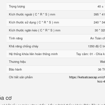
Trọng lượng
40 ± 
Kích thước ngoài ( C * R * S ) mm
395 * 41
Kích thước sử dụng ( C * R * S ) mm
240 * 34
Kích thước ngăn kéo ( C * R * S ) mm
30 * 32
Tính năng
An Toàn c
Khả năng chống cháy
1350 độ C tr
Hệ thống khóa liên hoàn thông minh
Tay cầm: 01 - Chìa k
Thương hiệu
We
Bảo hành
36 T
Chi tiết sản phẩm
https://ketsatcaocap.vn/ch
kcc-4
óa cơ