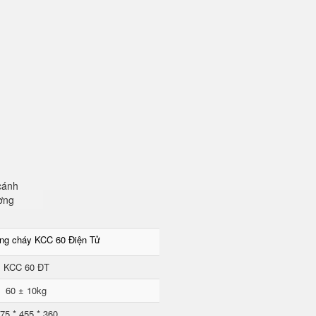
cánh
ơng
ống cháy KCC 60 Điện Tử
KCC 60 ĐT
60 ± 10kg
75 * 455 * 360