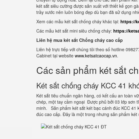
két sắt siêu cường được sản xuất với thiết kế gọn g
trầy xước nên luôn bóng đẹp dù bạn đã sử dụng nh
Xem các mẫu két sắt chống cháy khác tại:
https://
Các mẫu két sắt mini siêu chống cháy:
https://ket
Liên hệ mua két sắt Chống cháy cao cấp
Liên hệ trực tiếp với chúng tôi theo số hotline 0
Cabinet tại website
www.ketsatcaocap.vn
.
Các sản phẩm két sắt c
Két sắt chống cháy KCC 41 khó
Két sắt tiêu chuẩn ngân hàng, có kết cấu an toàn 
chép, một tay cầm ngoại Được phủ bởi 03 lớp sơn 
minh. Sản phẩm két sắt két bạc cánh đúc KCC 41 k
đúc cao cấp. Đây là một trong nhưng sản phẩm két 