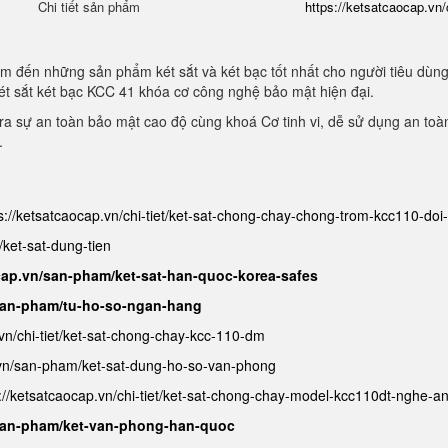
Chi tiết sản phẩm
https://ketsatcaocap.vn/
m đến những sản phẩm két sắt và két bạc tốt nhất cho người tiêu dùn
ét sắt két bạc KCC 41 khóa cơ công nghệ bảo mật hiện đại.
a sự an toàn bảo mật cao độ cùng khoá Cơ tinh vi, dễ sử dụng an toà
.
s://ketsatcaocap.vn/chi-tiet/ket-sat-chong-chay-chong-trom-kcc110-do
/ket-sat-dung-tien
cap.vn/san-pham/ket-sat-han-quoc-korea-safes
/san-pham/tu-ho-so-ngan-hang
.vn/chi-tiet/ket-sat-chong-chay-kcc-110-dm
.vn/san-pham/ket-sat-dung-ho-so-van-phong
://ketsatcaocap.vn/chi-tiet/ket-sat-chong-chay-model-kcc110dt-nghe-a
/san-pham/ket-van-phong-han-quoc