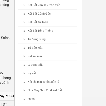
 chống
Két Sắt Vân Tay Cao Cấp
Két Sắt Cánh Đúc
Két Sắt An Toàn
Két Sắt Tổng Thống
 Safes
Tủ đựng súng
Tủ Bảo Mật
Két sắt mini
Giường Sắt
ao
Kệ sắt
n thông
c cánh
Két sắt mini khóa điện tử
Nhà Máy Sản Xuất Két Sắt
cháy KCC 41 ĐT
safes
41 ĐT