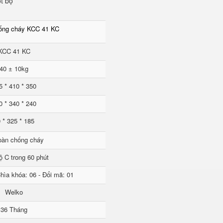
t bộ
hống cháy KCC 41 KC
KCC 41 KC
40 ± 10kg
5 * 410 * 350
0 * 340 * 240
 * 325 * 185
oàn chống cháy
ộ C trong 60 phút
hìa khóa: 06 - Đổi mã: 01
Welko
36 Tháng