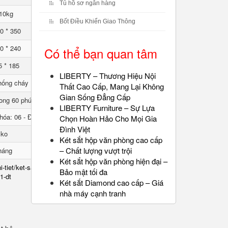
Tủ hồ sơ ngân hàng
10kg
Bốt Điều Khiển Giao Thông
0 * 350
0 * 240
Có thể bạn quan tâm
5 * 185
LIBERTY – Thương Hiệu Nội
hống cháy
Thất Cao Cấp, Mang Lại Không
Gian Sống Đẳng Cấp
ong 60 phút
LIBERTY Furniture – Sự Lựa
hóa: 06 - Đổi mã: 01
Chọn Hoàn Hảo Cho Mọi Gia
Đình Việt
lko
Két sắt hộp văn phòng cao cấp
– Chất lượng vượt trội
háng
Két sắt hộp văn phòng hiện đại –
i-tiet/ket-sat-chong-chay-
Bảo mật tối đa
1-dt
Két sắt Diamond cao cấp – Giá
nhà máy cạnh tranh