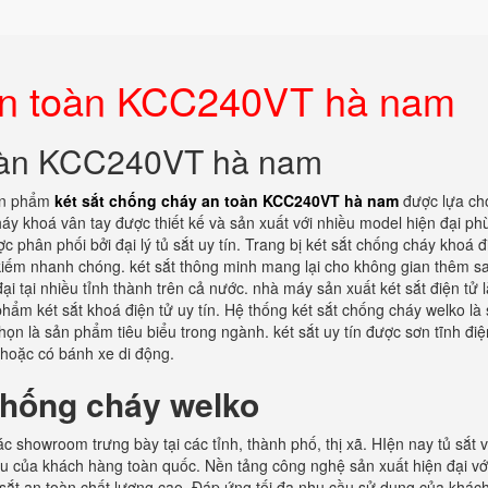
 an toàn KCC240VT hà nam
toàn KCC240VT hà nam
sản phẩm
két sắt chống cháy an toàn KCC240VT hà nam
được lựa ch
áy khoá vân tay được thiết kế và sản xuất với nhiều model hiện đại ph
hân phối bởi đại lý tủ sắt uy tín. Trang bị két sắt chống cháy khoá đ
 kiếm nhanh chóng. két sắt thông minh mang lại cho không gian thêm s
ại tại nhiều tỉnh thành trên cả nước. nhà máy sản xuất két sắt điện tử l
hẩm két sắt khoá điện tử uy tín. Hệ thống két sắt chống cháy welko là
n là sản phẩm tiêu biểu trong ngành. két sắt uy tín được sơn tĩnh điệ
 hoặc có bánh xe di động.
chống cháy welko
c showroom trưng bày tại các tỉnh, thành phố, thị xã. HIện nay tủ sắt 
ầu của khách hàng toàn quốc. Nền tảng công nghệ sản xuất hiện đại vớ
sắt an toàn chất lượng cao. Đáp ứng tối đa nhu cầu sử dụng của khác