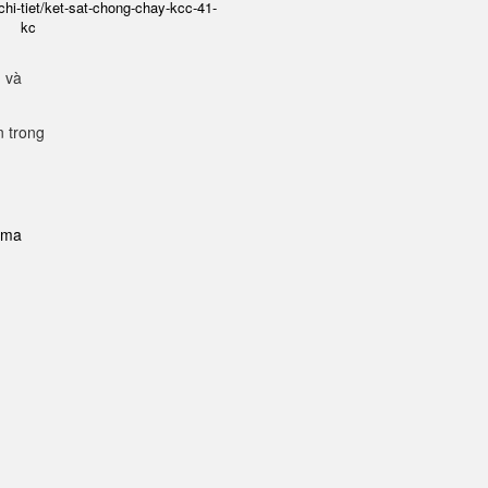
chi-tiet/ket-sat-chong-chay-kcc-41-
kc
g và
n trong
i-ma
n