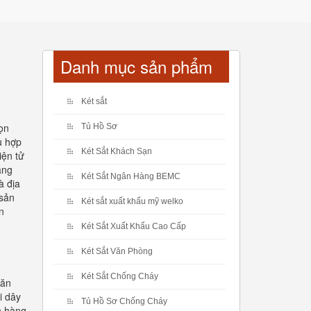
Danh mục sản phẩm
Két sắt
ọn
Tủ Hồ Sơ
ù hợp
Két Sắt Khách Sạn
iện tử
ang
Két Sắt Ngân Hàng BEMC
à địa
 sản
Két sắt xuất khẩu mỹ welko
n
Két Sắt Xuất Khẩu Cao Cấp
Két Sắt Văn Phòng
Két Sắt Chống Cháy
văn
i dây
Tủ Hồ Sơ Chống Cháy
h hàng.