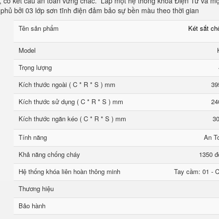
, có kết cấu an toàn vững chắc. Lắp một hệ thống khóa Điện Tử và mộ
phủ bởi 03 lớp sơn tĩnh điện đảm bảo sự bền màu theo thời gian
Tên sản phẩm
Két sắt c
Model
Trọng lượng
Kích thước ngoài ( C * R * S ) mm
39
Kích thước sử dụng ( C * R * S ) mm
24
Kích thước ngăn kéo ( C * R * S ) mm
30
Tính năng
An T
Khả năng chống cháy
1350 đ
Hệ thống khóa liên hoàn thông minh
Tay cầm: 01 - C
Thương hiệu
Bảo hành