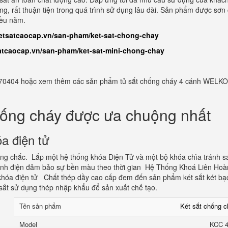
àng, rất thuận tiện trong quá trình sử dụng lâu dài. Sản phẩm được sơn
iều năm.
ketsatcaocap.vn/san-pham/ket-sat-chong-chay
satcaocap.vn/san-pham/ket-sat-mini-chong-chay
982770404 hoặc xem thêm các sản phẩm tủ sắt chống cháy 4 cánh WELKO
hống cháy được ưa chuộng nhất
a điện tử
vững chắc. Lắp một hệ thống khóa Điện Tử và một bộ khóa chìa tránh s
tĩnh điện đảm bảo sự bền màu theo thời gian Hệ Thống Khoá Liên Hoà
hóa điện tử Chất thép dầy cao cấp đem đến sản phẩm két sắt két bạ
sắt sử dụng thép nhập khẩu để sản xuất chế tạo.
Tên sản phẩm
Két sắt chống 
Model
KCC 