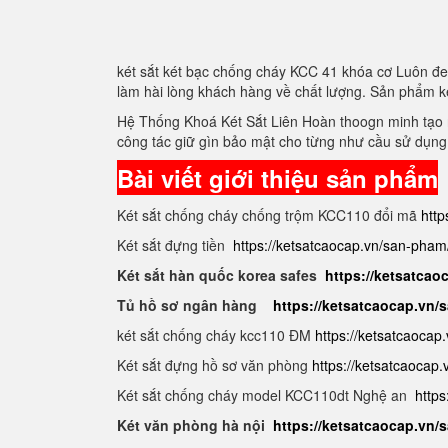
két sắt két bạc chống cháy KCC 41 khóa cơ Luôn đe
làm hài lòng khách hàng về chất lượng. Sản phẩm k
Hệ Thống Khoá Két Sắt Liên Hoàn thoogn minh tạo r
công tác giữ gìn bảo mật cho từng như cầu sử dụng
Bài viết giới thiệu sản phẩm
Két sắt chống cháy chống trộm KCC110 đổi mã
http
Két sắt đựng tiền
https://ketsatcaocap.vn/san-pham
Két sắt hàn quốc korea safes
https://ketsatcao
Tủ hồ sơ ngân hàng
https://ketsatcaocap.vn
két sắt chống cháy kcc110 ĐM
https://ketsatcaocap
Két sắt đựng hồ sơ văn phòng
https://ketsatcaocap
Két sắt chống cháy model KCC110dt Nghệ an
https
Két văn phòng hà nội
https://ketsatcaocap.vn