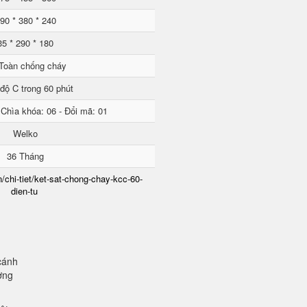
90 * 380 * 240
35 * 290 * 180
Toàn chống cháy
độ C trong 60 phút
 Chìa khóa: 06 - Đổi mã: 01
Welko
36 Tháng
/chi-tiet/ket-sat-chong-chay-kcc-60-
dien-tu
cánh
ơng