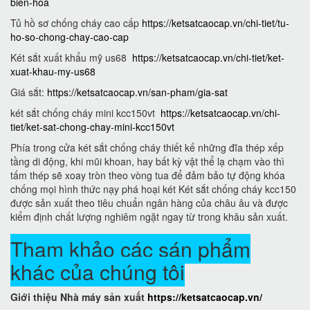
bien-hoa
Tủ hồ sơ chống cháy cao cấp
https://ketsatcaocap.vn/chi-tiet/tu-
ho-so-chong-chay-cao-cap
Két sắt xuất khẩu mỹ us68
https://ketsatcaocap.vn/chi-tiet/ket-
xuat-khau-my-us68
Giá sắt:
https://ketsatcaocap.vn/san-pham/gia-sat
két sắt chống cháy mini kcc150vt
https://ketsatcaocap.vn/chi-
tiet/ket-sat-chong-chay-mini-kcc150vt
Phía trong cửa két sắt chống cháy thiết kế những đĩa thép xếp
tầng di động, khi mũi khoan, hay bất kỳ vật thể lạ chạm vào thì
tấm thép sẽ xoay tròn theo vòng tua để đảm bảo tự động khóa
chống mọi hình thức nạy phá hoại két Két sắt chống cháy kcc150
được sản xuất theo tiêu chuẩn ngân hàng của châu âu và được
kiểm định chất lượng nghiêm ngặt ngay từ trong khâu sản xuất.
Tham khảo các sán phẩm
khác của chúng tôi
Giới thiệu Nhà máy sản xuất
https://ketsatcaocap.vn/