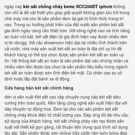
ngày nay
két sắt chống cháy bemc KCC200ĐT tphcm
không
còn chỉ là đồ vật thiết yếu giúp giải quyết không gian lưu trữ trong
nhà máy mà còn là sản phẩm đem lại giá trị hình thức trang trí
cao. Trong xu hướng phát triển của đất nước sản phẩm két sắt
gia đình ngày càng cần thiết hơn. Với công nghệ cao và tính năng
an toàn nổi bật. két sắt điện tử gia đình hiện nay được nhiều đơn
vị tin dùngg. Với các showroom hiện đại tại nhiều tỉnh thành trên
cả nước. nhà máy sản xuất két sắt an toàn là địa chỉ uy tín để
khách hàng có thể lựa chọn được sản phẩm két sắt an toàn uy
tín. Hệ thống két sắt an toàn là sản phẩm đạt các chứng nhận và
nhiều năm liền được lựa chọn là sản phẩm tiêu biểu trong ngành.
két sắt an toàn được sơn tĩnh điện bề mặt. Có chân cao su cố
định hoặc lắp đặt bánh xe di động.
Cửa hàng bán két sắt chính hãng
đơn vị sản xuất Két sắt cao cấp chuyên cung cấp két sắt siêu
cường trên toàn quốc. Nền tảng công nghệ sản xuất hiện đại với
dây chuyền tự động hoá. Đem lại cho các sản phẩm két sắt
chống cháy khoá điện tử chất lượng cao. Đáp ứng tối đa nhu cầu
sử dụng của khách hàng. két sắt chống cháy vân tay được sản
xuất với thiết kế gọn gàng, rất thuận tiện trong quá trình sử dụng
lâu dài. Sản phẩm được sơn chống trầy xước nên luôn bóng đẹp