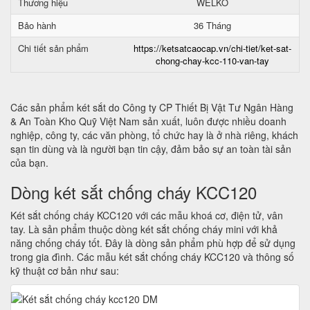
Thương hiệu
WELKO
Bảo hành
36 Tháng
Chi tiết sản phẩm
https://ketsatcaocap.vn/chi-tiet/ket-sat-
chong-chay-kcc-110-van-tay
Các sản phẩm két sắt do Công ty CP Thiết Bị Vật Tư Ngân Hàng
& An Toàn Kho Quỹ Việt Nam sản xuất, luôn được nhiều doanh
nghiệp, công ty, các văn phòng, tổ chức hay là ở nhà riêng, khách
sạn tin dùng và là người bạn tin cậy, đảm bảo sự an toàn tài sản
của bạn.
Dòng két sắt chống cháy KCC120
Két sắt chống cháy KCC120 với các mẫu khoá cơ, điện tử, vân
tay. Là sản phẩm thuộc dòng két sắt chống cháy mini với khả
năng chống cháy tốt. Đây là dòng sản phẩm phù hợp để sử dụng
trong gia đình. Các mẫu két sắt chống cháy KCC120 và thông số
kỹ thuật cơ bản như sau: