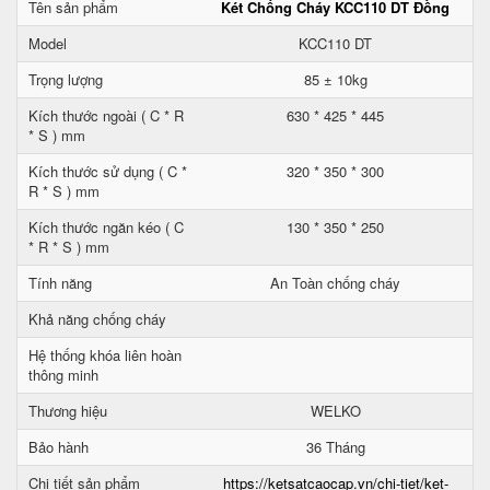
Tên sản phẩm
Két Chống Cháy KCC110 DT Đồng
Model
KCC110 DT
Trọng lượng
85 ± 10kg
Kích thước ngoài ( C * R
630 * 425 * 445
* S ) mm
Kích thước sử dụng ( C *
320 * 350 * 300
R * S ) mm
Kích thước ngăn kéo ( C
130 * 350 * 250
* R * S ) mm
Tính năng
An Toàn chống cháy
Khả năng chống cháy
Hệ thống khóa liên hoàn
thông minh
Thương hiệu
WELKO
Bảo hành
36 Tháng
Chi tiết sản phẩm
https://ketsatcaocap.vn/chi-tiet/ket-