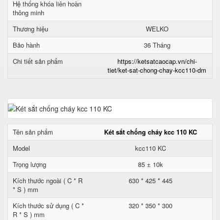
Hệ thống khóa liên hoàn
thông minh
Thương hiệu
WELKO
Bảo hành
36 Tháng
Chi tiết sản phẩm
https://ketsatcaocap.vn/chi-
tiet/ket-sat-chong-chay-kcc110-dm
Tên sản phẩm
Két sắt chống cháy kcc 110 KC
Model
kcc110 KC
Trọng lượng
85 ± 10k
Kích thước ngoài ( C * R
630 * 425 * 445
* S ) mm
Kích thước sử dụng ( C *
320 * 350 * 300
R * S ) mm