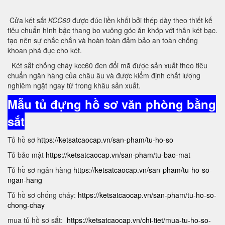
Cửa két sắt
KCC60
được đúc liền khối bởi thép dày theo thiết kế
tiêu chuẩn hình bậc thang bo vuông góc ăn khớp với thân két bạc.
tạo nên sự chắc chắn và hoàn toàn đảm bảo an toàn chống
khoan phá đục cho két.
Két sắt chống cháy kcc60 đen đổi mã được sản xuất theo tiêu
chuẩn ngân hàng của châu âu và được kiểm định chất lượng
nghiêm ngặt ngay từ trong khâu sản xuất.
Mẫu tủ đựng hồ sơ văn phòng bằng
sắt
Tủ hồ sơ
https://ketsatcaocap.vn/san-pham/tu-ho-so
Tủ bảo mật
https://ketsatcaocap.vn/san-pham/tu-bao-mat
Tủ hồ sơ ngân hàng
https://ketsatcaocap.vn/san-pham/tu-ho-so-
ngan-hang
Tủ hồ sơ chống cháy:
https://ketsatcaocap.vn/san-pham/tu-ho-so-
chong-chay
mua tủ hồ sơ sắt:
https://ketsatcaocap.vn/chi-tiet/mua-tu-ho-so-