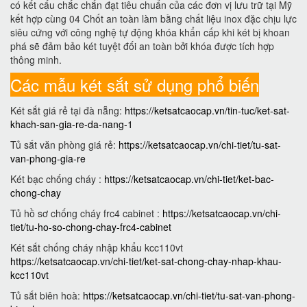
có kết cấu chắc chắn đạt tiêu chuẩn của các đơn vị lưu trữ tại Mỹ
kết hợp cùng 04 Chốt an toàn làm bằng chất liệu inox đặc chịu lực
siêu cứng với công nghệ tự động khóa khẩn cấp khi két bị khoan
phá sẽ đảm bảo két tuyệt đối an toàn bởi khóa được tích hợp
thông minh.
Các mẫu két sắt sử dụng phổ biến
Két sắt giá rẻ tại đà nẵng:
https://ketsatcaocap.vn/tin-tuc/ket-sat-
khach-san-gia-re-da-nang-1
Tủ sắt văn phòng giá rẻ:
https://ketsatcaocap.vn/chi-tiet/tu-sat-
van-phong-gia-re
Két bạc chống cháy :
https://ketsatcaocap.vn/chi-tiet/ket-bac-
chong-chay
Tủ hồ sơ chống cháy frc4 cabinet :
https://ketsatcaocap.vn/chi-
tiet/tu-ho-so-chong-chay-frc4-cabinet
Két sắt chống cháy nhập khẩu kcc110vt
https://ketsatcaocap.vn/chi-tiet/ket-sat-chong-chay-nhap-khau-
kcc110vt
Tủ sắt biên hoà:
https://ketsatcaocap.vn/chi-tiet/tu-sat-van-phong-