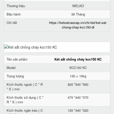
Thương hiệu
WELKO
Bảo hành
36 Tháng
Chi tiết
https://ketsatcaocap.vn/chi-tiet/ket-sat-
chong-chay-kcc150-dt
Tên sản phẩm
Két sắt chống cháy kcc150 KC
Model
KCC150 KC
Trọng lượng
130 ± 10kg
Kích thước ngoài ( C * R
820 *540 *560
* S ) mm
Kích thước sử dụng ( C *
470 *440 *370
R * S ) mm
Kích thước ngăn kéo ( C
120 *440 *320