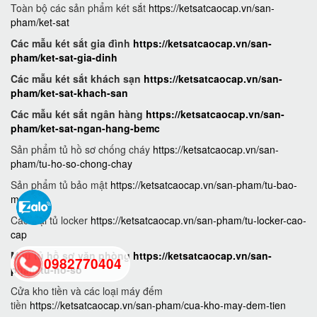
Toàn bộ các sản phẩm két sắt
https://ketsatcaocap.vn/san-
pham/ket-sat
Các mẫu két sắt gia đình
https://ketsatcaocap.vn/san-
pham/ket-sat-gia-dinh
Các mẫu két sắt khách sạn
https://ketsatcaocap.vn/san-
pham/ket-sat-khach-san
Các mẫu két sắt ngân hàng
https://ketsatcaocap.vn/san-
pham/ket-sat-ngan-hang-bemc
Sản phẩm tủ hồ sơ chống cháy
https://ketsatcaocap.vn/san-
pham/tu-ho-so-chong-chay
Sản phẩm tủ bảo mật
https://ketsatcaocap.vn/san-pham/tu-bao-
mat
Các loại tủ locker
https://ketsatcaocap.vn/san-pham/tu-locker-cao-
cap
Mẫu tủ hồ sơ văn phòng
https://ketsatcaocap.vn/san-
0982770404
pham/tu-ho-so
Cửa kho tiền và các loại máy đếm
tiền
https://ketsatcaocap.vn/san-pham/cua-kho-may-dem-tien
back