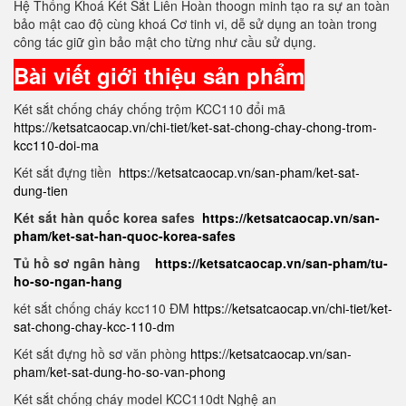
Hệ Thống Khoá Két Sắt Liên Hoàn thoogn minh tạo ra sự an toàn
bảo mật cao độ cùng khoá Cơ tinh vi, dễ sử dụng an toàn trong
công tác giữ gìn bảo mật cho từng như cầu sử dụng.
Bài viết giới thiệu sản phẩm
Két sắt chống cháy chống trộm KCC110 đổi mã
https://ketsatcaocap.vn/chi-tiet/ket-sat-chong-chay-chong-trom-
kcc110-doi-ma
Két sắt đựng tiền
https://ketsatcaocap.vn/san-pham/ket-sat-
dung-tien
Két sắt hàn quốc korea safes
https://ketsatcaocap.vn/san-
pham/ket-sat-han-quoc-korea-safes
Tủ hồ sơ ngân hàng
https://ketsatcaocap.vn/san-pham/tu-
ho-so-ngan-hang
két sắt chống cháy kcc110 ĐM
https://ketsatcaocap.vn/chi-tiet/ket-
sat-chong-chay-kcc-110-dm
Két sắt đựng hồ sơ văn phòng
https://ketsatcaocap.vn/san-
pham/ket-sat-dung-ho-so-van-phong
Két sắt chống cháy model KCC110dt Nghệ an