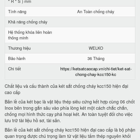
* R * S ) mm
Tính năng
An Toàn chống cháy
Khả năng chống cháy
Hệ thống khóa liên hoàn
thông minh
Thương hiệu
WELKO
Bảo hành
36 Tháng
Chi tiết
https://ketsatcaocap.vn/chi-tiet/ket-sat-
chong-chay-kcc150-kc
Chất liệu và cấu thành của két sắt chống cháy kcc150 hiện đại
cao cấp
Bản lề của két bạc là vật liệu thép siêu cứng kết hợp cùng 06 chốt
Inox bên trong gắn sâu vào phía lòng két một cách chắc chắn,
chống mọi hình thức cạy phá hoại két. An toàn tuyệt đối cho việc
lưu trữ tài liệu hồ sơ, tài sản.
Bản lề của két sắt chống cháy kcc150 hiện đại cao cấp là bộ phận
quan trọng được chú trọng làm từ vật liệu tấm thép nguyên khối