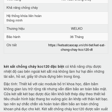
Khả năng chống cháy
Hệ thống khóa liên hoàn
thông minh
Thương hiệu
WELKO
Bảo hành
36 Tháng
Chi tiết
https://ketsatcaocap.vn/chi-tiet/ket-sat-
chong-chay-kcc120-dt
két sắt chống cháy kcc120 đặc biệt
có khả năng chịu được
nhiệt độ cao bên ngoài két sắt mà không làm hư hại đến những
tài sản, hồ sơ, giấy tờ chưa đựng bên trong lòng.
Đặc tính: Thiết kế với các module bố trí khoa học, đảm bảm
không gian lưu trữ rộng rãi nhưng vẫn đảm bảo an toàn bảo mật.
Cửa két sắt két bạc được đúc liền khối bởi thép dày theo thiết kế
tiêu chuẩn hình bậc thang bo vuông góc ăn khớp với thân két bạc.
tạo nên sự chắc chắn và hoàn toàn đảm bảo an toàn chống
khoan phá đục cho két. Két sắt chống cháy kcc120 được sản xuất