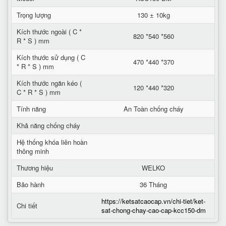
Trọng lượng
130 ± 10kg
Kích thước ngoài ( C *
820 *540 *560
R * S ) mm
Kích thước sử dụng ( C
470 *440 *370
* R * S ) mm
Kích thước ngăn kéo (
120 *440 *320
C * R * S ) mm
Tính năng
An Toàn chống cháy
Khả năng chống cháy
Hệ thống khóa liên hoàn
thông minh
Thương hiệu
WELKO
Bảo hành
36 Tháng
https://ketsatcaocap.vn/chi-tiet/ket-
Chi tiết
sat-chong-chay-cao-cap-kcc150-dm