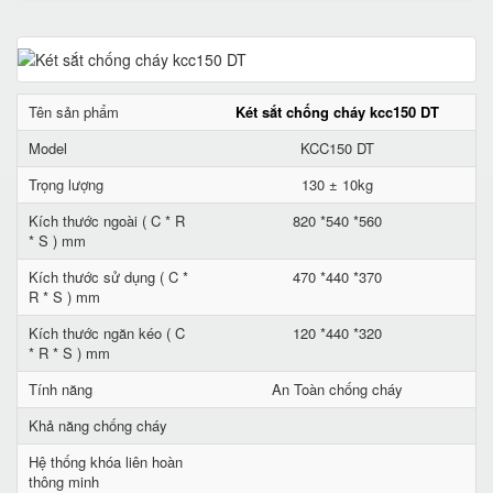
Tên sản phẩm
Két sắt chống cháy kcc150 DT
Model
KCC150 DT
Trọng lượng
130 ± 10kg
Kích thước ngoài ( C * R
820 *540 *560
* S ) mm
Kích thước sử dụng ( C *
470 *440 *370
R * S ) mm
Kích thước ngăn kéo ( C
120 *440 *320
* R * S ) mm
Tính năng
An Toàn chống cháy
Khả năng chống cháy
Hệ thống khóa liên hoàn
thông minh