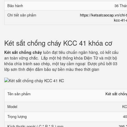
Bảo hành
36 Thá
Chi tiết sản phẩm
https://ketsatcaocap.vn/chi-
kcc-41-
Két sắt chống cháy KCC 41 khóa cơ
Két sắt chống cháy
luôn đạt tiêu chuẩn ngân hàng, có kết cấu
an toàn vững chắc. Lắp một hệ thống khóa Điện Tử và một bộ
khóa chìa tránh sao chép, một tay cầm ngoại Được phủ bởi 03
lớp sơn tĩnh điện đảm bảo sự bền màu theo thời gian
Tên sản phẩm
Két sắt chố
Model
KC
Trọng lượng
40
Kích thước ngoài ( C * R * S ) mm
395 