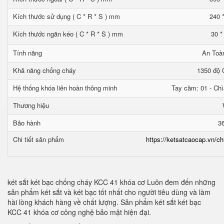
Kích thước sử dụng ( C * R * S ) mm
240 
Kích thước ngăn kéo ( C * R * S ) mm
30 *
Tính năng
An Toà
Khả năng chống cháy
1350 độ C
Hệ thống khóa liên hoàn thông minh
Tay cầm: 01 - Chì
Thương hiệu
Bảo hành
3
Chi tiết sản phẩm
https://ketsatcaocap.vn/ch
két sắt két bạc chống cháy KCC 41 khóa cơ Luôn đem đến những
sản phẩm két sắt và két bạc tốt nhất cho người tiêu dùng và làm
hài lòng khách hàng về chất lượng. Sản phẩm két sắt két bạc
KCC 41 khóa cơ công nghệ bảo mật hiện đại.