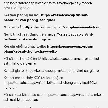
https://ketsatcaocap.vn/chi-tiet/ket-sat-chong-chay-model-
kcc110dt-nghe-an
Két văn phòng hà nội
https://ketsatcaocap.vn/san-
pham/ket-van-phong-han-quoc
Mua két sắt
https://ketsatcaocap.vn/san-pham/mua-ket-sat
Nơi bán két sắt đựng tiền
https://ketsatcaocap.vn/chi-
tiet/noi-ban-ket-sat-dung-tien
Két sắt chống cháy welko
https://ketsatcaocap.vn/san-
pham/ket-sat-chong-chay-welko
két sắt mini khoá điện tử
https://ketsatcaocap.vn/san-pham/ket-
sat-mini-khoa-dien-tu
Két sắt giá rẻ
https://ketsatcaocap.vn/san-pham/ket-sat-gia-re
Két sắt chống cháy KCC150kc nghệ an
https://ketsatcaocap.vn/chi-tiet/ket-sat-chong-chay-kcc150kc-
nghe-an
két sắt xuất khẩu cao cấp
https://ketsatcaocap.vn/san-pham/ket-
sat-xuat-khau-cao-cap