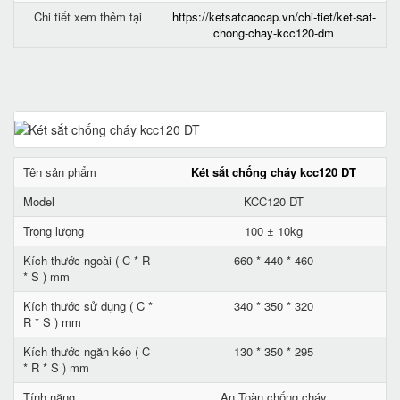
Chi tiết xem thêm tại
https://ketsatcaocap.vn/chi-tiet/ket-sat-
chong-chay-kcc120-dm
Tên sản phẩm
Két sắt chống cháy kcc120 DT
Model
KCC120 DT
Trọng lượng
100 ± 10kg
Kích thước ngoài ( C * R
660 * 440 * 460
* S ) mm
Kích thước sử dụng ( C *
340 * 350 * 320
R * S ) mm
Kích thước ngăn kéo ( C
130 * 350 * 295
* R * S ) mm
Tính năng
An Toàn chống cháy