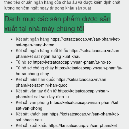
theo tiêu chuẩn ngân hàng của châu âu và được kiểm định chất
lượng nghiêm ngặt ngay từ trong khâu sản xuất
Danh mục các sản phẩm được sản
xuất tại nhà máy chúng tôi
Két sắt ngân hàng
https://ketsatcaocap.vn/san-pham/ket-
sat-ngan-hang-bemc
Két sắt ngân hàng xuất khẩu
https://ketsatcaocap.vn/san-
pham/ket-sat-ngan-hang-xuat-khau
Tủ hồ sơ
https://ketsatcaocap.vn/san-pham/tu-ho-so
Tủ hồ sơ chống cháy
https://ketsatcaocap.vn/san-pham/tu-
ho-so-chong-chay
Két sắt mini hàn quốc
https://ketsatcaocap.vn/san-
pham/ket-sat-mini-han-quoc
Két sắt vân tay điện tử
https://ketsatcaocap.vn/san-
pham/ket-sat-van-tay-dien-tu
Két sắt văn phòng
https://ketsatcaocap.vn/san-pham/ket-
sat-van-phong
Két sắt khách sạn
https://ketsatcaocap.vn/san-pham/ket-
sat-khach-san
Két sắt xuất khẩu
https://ketsatcaocap.vn/san-pham/ket-