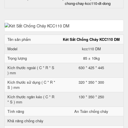
chong-chay-kcc110-dt-dong
Tên sản phẩm
Két Sắt Chống Cháy KCC110 DM
Model
kcc110 DM
Trọng lượng
85 ± 10kg
Kích thước ngoài ( C * R * S
630 * 425 * 445
) mm
Kích thước sử dụng ( C * R *
320 * 350 * 300
S ) mm
Kích thước ngăn kéo ( C * R
130 * 350 * 250
* S ) mm
Tính năng
An Toàn chống cháy
Khả năng chống cháy