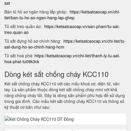
sat
Bán tủ hồ sơ ngân hàng lắp ghép:
https://ketsatcaocap.vn/chi-
tiet/ban-tu-ho-so-ngan-hang-lap-ghep
Tủ sắt treo quần áo:
https://ketsatcaocap.vn/san-pham/tu-sat-
treo-quan-ao
Tủ sắt đựng hồ sơ chính hãng:
https://ketsatcaocap.vn/chi-tiet/tu-
sat-dung-ho-so-chinh-hang-hcm
Tủ sắt hoà phá:
https://ketsatcaocap.vn/chi-tiet/thanh-ly-tu-sat-
hoa-phat-tu09k3ck
Dòng két sắt chống cháy KCC110
Két sắt chống cháy KCC110 với các mẫu khoá cơ, điện tử, vân
tay. Là sản phẩm thuộc dòng két sắt chống cháy mini với khả
năng chống cháy tốt. Đây là dòng sản phẩm phù hợp để sử dụng
trong gia đình. Các mẫu két sắt chống cháy KCC110 và thông số
kỹ thuật cơ bản như sau: