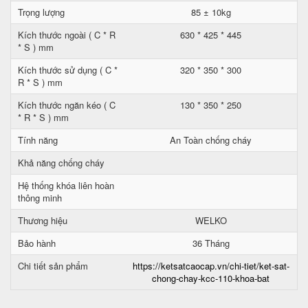
Trọng lượng
85 ± 10kg
Kích thước ngoài ( C * R
630 * 425 * 445
* S ) mm
Kích thước sử dụng ( C *
320 * 350 * 300
R * S ) mm
Kích thước ngăn kéo ( C
130 * 350 * 250
* R * S ) mm
Tính năng
An Toàn chống cháy
Khả năng chống cháy
Hệ thống khóa liên hoàn
thông minh
Thương hiệu
WELKO
Bảo hành
36 Tháng
Chi tiết sản phẩm
https://ketsatcaocap.vn/chi-tiet/ket-sat-
chong-chay-kcc-110-khoa-bat