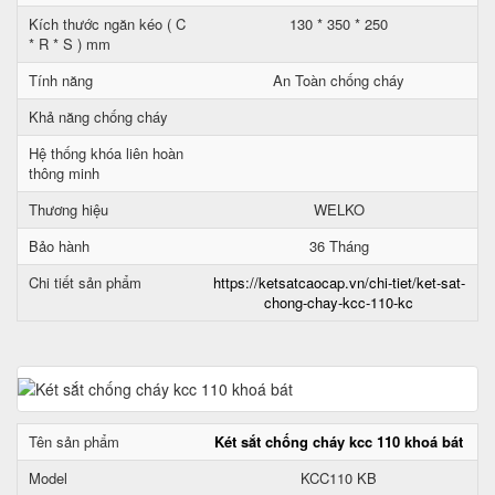
Kích thước ngăn kéo ( C
130 * 350 * 250
* R * S ) mm
Tính năng
An Toàn chống cháy
Khả năng chống cháy
Hệ thống khóa liên hoàn
thông minh
Thương hiệu
WELKO
Bảo hành
36 Tháng
Chi tiết sản phẩm
https://ketsatcaocap.vn/chi-tiet/ket-sat-
chong-chay-kcc-110-kc
Tên sản phẩm
Két sắt chống cháy kcc 110 khoá bát
Model
KCC110 KB