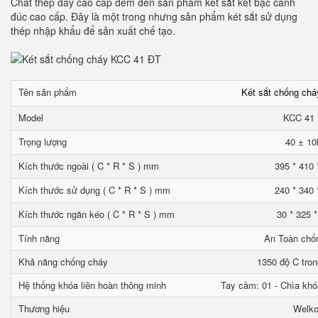
Chất thép dầy cao cấp đem đến sản phẩm két sắt két bạc cánh
đúc cao cấp. Đây là một trong nhưng sản phẩm két sắt sử dụng
thép nhập khẩu để sản xuất chế tạo.
Tên sản phẩm
Két sắt chống ch
Model
KCC 41
Trọng lượng
40 ± 10
Kích thước ngoài ( C * R * S ) mm
395 * 410 
Kích thước sử dụng ( C * R * S ) mm
240 * 340 
Kích thước ngăn kéo ( C * R * S ) mm
30 * 325 
Tính năng
An Toàn chố
Khả năng chống cháy
1350 độ C tron
Hệ thống khóa liên hoàn thông minh
Tay cầm: 01 - Chìa khó
Thương hiệu
Welk