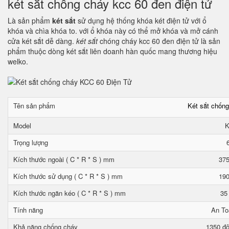
két sắt chống cháy kcc 60 đen điện tử
Là sản phẩm
két sắt
sử dụng hệ thống khóa két điện tử với ổ
khóa và chìa khóa to. với ổ khóa này có thể mở khóa và mở cánh
cửa két sắt dễ dàng.
két sắt
chóng cháy kcc 60 đen điện tử là sản
phẩm thuộc dòng két sắt liên doanh hàn quốc mang thương hiệu
welko.
Tên sản phẩm
Két sắt chốn
Model
K
Trọng lượng
Kích thước ngoài ( C * R * S ) mm
375
Kích thước sử dụng ( C * R * S ) mm
190
Kích thước ngăn kéo ( C * R * S ) mm
35
Tính năng
An To
Khả năng chống cháy
1350 độ