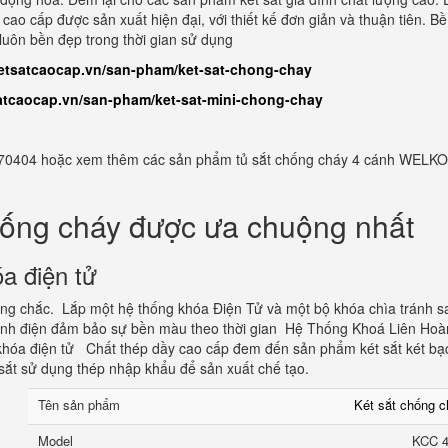
cao cấp được sản xuất hiện đại, với thiết kế đơn giản và thuận tiên. B
luôn bền đẹp trong thời gian sử dụng
ketsatcaocap.vn/san-pham/ket-sat-chong-chay
satcaocap.vn/san-pham/ket-sat-mini-chong-chay
982770404 hoặc xem thêm các sản phẩm tủ sắt chống cháy 4 cánh WELKO
hống cháy được ưa chuộng nhất
a điện tử
vững chắc. Lắp một hệ thống khóa Điện Tử và một bộ khóa chìa tránh s
tĩnh điện đảm bảo sự bền màu theo thời gian Hệ Thống Khoá Liên Hoà
hóa điện tử Chất thép dầy cao cấp đem đến sản phẩm két sắt két bạ
sắt sử dụng thép nhập khẩu để sản xuất chế tạo.
Tên sản phẩm
Két sắt chống 
Model
KCC 