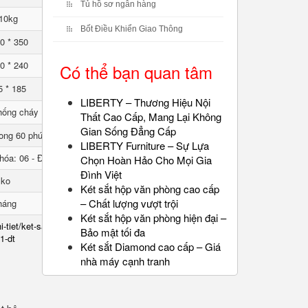
Tủ hồ sơ ngân hàng
10kg
Bốt Điều Khiển Giao Thông
0 * 350
0 * 240
Có thể bạn quan tâm
5 * 185
LIBERTY – Thương Hiệu Nội
hống cháy
Thất Cao Cấp, Mang Lại Không
Gian Sống Đẳng Cấp
ong 60 phút
LIBERTY Furniture – Sự Lựa
hóa: 06 - Đổi mã: 01
Chọn Hoàn Hảo Cho Mọi Gia
Đình Việt
lko
Két sắt hộp văn phòng cao cấp
– Chất lượng vượt trội
háng
Két sắt hộp văn phòng hiện đại –
i-tiet/ket-sat-chong-chay-
Bảo mật tối đa
1-dt
Két sắt Diamond cao cấp – Giá
nhà máy cạnh tranh