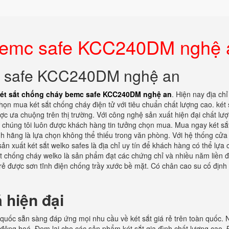
 bemc safe KCC240DM nghệ 
mc safe KCC240DM nghệ an
ét sắt chống cháy bemc safe KCC240DM nghệ an
. Hiện nay địa chỉ
chọn mua két sắt chống cháy điện tử với tiêu chuẩn chất lượng cao. két 
c ưa chuộng trên thị trường. Với công nghệ sản xuất hiện đại chất lư
 chúng tôi luôn được khách hàng tin tưởng chọn mua. Mua ngay két sắt
hính hãng là lựa chọn không thể thiếu trong văn phòng. Với hệ thống cử
sản xuất két sắt welko safes là địa chỉ uy tín để khách hàng có thể lựa
sắt chống cháy welko là sản phẩm đạt các chứng chỉ và nhiều năm liền 
 rẻ được sơn tĩnh điện chống trầy xước bề mặt. Có chân cao su cố định
 hiện đại
 quốc sẵn sàng đáp ứng mọi nhu cầu về két sắt giá rẻ trên toàn quốc. 
 động hoá. Đem lại cho các sản phẩm két sắt gia đình chất lượng cao.