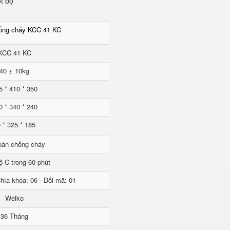
t bộ
hống cháy KCC 41 KC
KCC 41 KC
40 ± 10kg
5 * 410 * 350
0 * 340 * 240
 * 325 * 185
oàn chống cháy
ộ C trong 60 phút
hìa khóa: 06 - Đổi mã: 01
Welko
36 Tháng