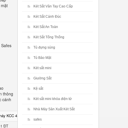
ề mặt
Két Sắt Vân Tay Cao Cấp
Két Sắt Cánh Đúc
Két Sắt An Toàn
Két Sắt Tổng Thống
 Safes
Tủ đựng súng
Tủ Bảo Mật
Két sắt mini
Giường Sắt
ao
Kệ sắt
n thông
c cánh
Két sắt mini khóa điện tử
Nhà Máy Sản Xuất Két Sắt
cháy KCC 41 ĐT
safes
41 ĐT