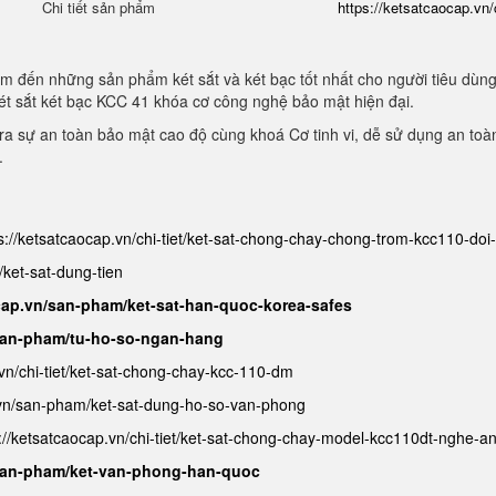
Chi tiết sản phẩm
https://ketsatcaocap.vn/
m đến những sản phẩm két sắt và két bạc tốt nhất cho người tiêu dùn
ét sắt két bạc KCC 41 khóa cơ công nghệ bảo mật hiện đại.
a sự an toàn bảo mật cao độ cùng khoá Cơ tinh vi, dễ sử dụng an toà
.
s://ketsatcaocap.vn/chi-tiet/ket-sat-chong-chay-chong-trom-kcc110-do
/ket-sat-dung-tien
cap.vn/san-pham/ket-sat-han-quoc-korea-safes
/san-pham/tu-ho-so-ngan-hang
.vn/chi-tiet/ket-sat-chong-chay-kcc-110-dm
.vn/san-pham/ket-sat-dung-ho-so-van-phong
://ketsatcaocap.vn/chi-tiet/ket-sat-chong-chay-model-kcc110dt-nghe-a
/san-pham/ket-van-phong-han-quoc