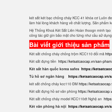
két sắt két bạc chống cháy KCC 41 khóa cơ Luôn đe
làm hài lòng khách hàng về chất lượng. Sản phẩm k
Hệ Thống Khoá Két Sắt Liên Hoàn thoogn minh tạo r
công tác giữ gìn bảo mật cho từng như cầu sử dụng
Bài viết giới thiệu sản phẩm
Két sắt chống cháy chống trộm KCC110 đổi mã
http
Két sắt đựng tiền
https://ketsatcaocap.vn/san-pham
Két sắt hàn quốc korea safes
https://ketsatcao
Tủ hồ sơ ngân hàng
https://ketsatcaocap.vn
két sắt chống cháy kcc110 ĐM
https://ketsatcaocap
Két sắt đựng hồ sơ văn phòng
https://ketsatcaocap
Két sắt chống cháy model KCC110dt Nghệ an
https
Két văn phòng hà nội
https://ketsatcaocap.vn