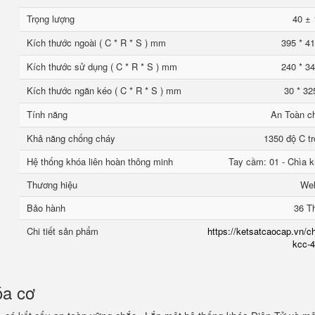
Trọng lượng
40 ± 
Kích thước ngoài ( C * R * S ) mm
395 * 41
Kích thước sử dụng ( C * R * S ) mm
240 * 34
Kích thước ngăn kéo ( C * R * S ) mm
30 * 32
Tính năng
An Toàn c
Khả năng chống cháy
1350 độ C tr
Hệ thống khóa liên hoàn thông minh
Tay cầm: 01 - Chìa k
Thương hiệu
We
Bảo hành
36 T
Chi tiết sản phẩm
https://ketsatcaocap.vn/ch
kcc-4
óa cơ