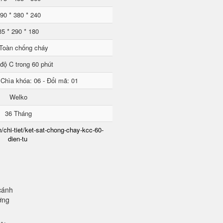
90 * 380 * 240
35 * 290 * 180
Toàn chống cháy
độ C trong 60 phút
 Chìa khóa: 06 - Đổi mã: 01
Welko
36 Tháng
/chi-tiet/ket-sat-chong-chay-kcc-60-
dien-tu
cánh
ơng