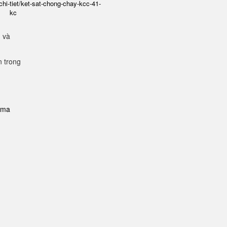
chi-tiet/ket-sat-chong-chay-kcc-41-
kc
g và
n trong
i-ma
n