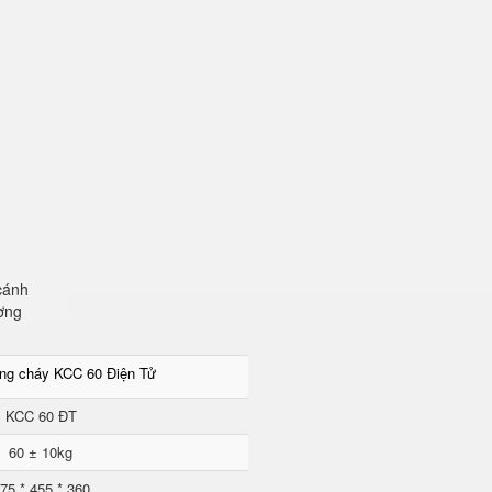
cánh
ơng
ống cháy KCC 60 Điện Tử
KCC 60 ĐT
60 ± 10kg
75 * 455 * 360