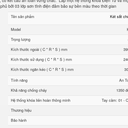
, có kết cấu an toàn vững chắc. Lắp một hệ thống khóa Điện Tử và mộ
phủ bởi 03 lớp sơn tĩnh điện đảm bảo sự bền màu theo thời gian
Tên sản phẩm
Két sắt c
Model
Trọng lượng
Kích thước ngoài ( C * R * S ) mm
39
Kích thước sử dụng ( C * R * S ) mm
24
Kích thước ngăn kéo ( C * R * S ) mm
30
Tính năng
An T
Khả năng chống cháy
1350 đ
Hệ thống khóa liên hoàn thông minh
Tay cầm: 01 - C
Thương hiệu
Bảo hành