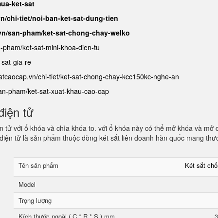
ua-ket-sat
n/chi-tiet/noi-ban-ket-sat-dung-tien
.vn/san-pham/ket-sat-chong-chay-welko
n-pham/ket-sat-mini-khoa-dien-tu
sat-gia-re
satcaocap.vn/chi-tiet/ket-sat-chong-chay-kcc150kc-nghe-an
san-pham/ket-sat-xuat-khau-cao-cap
điện tử
 tử với ổ khóa và chìa khóa to. với ổ khóa này có thể mở khóa và mở 
điện tử là sản phẩm thuộc dòng két sắt liên doanh hàn quốc mang thư
Tên sản phẩm
Két sắt ch
Model
Trọng lượng
Kích thước ngoài ( C * R * S ) mm
3