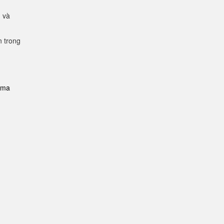
g và
n trong
i-ma
n