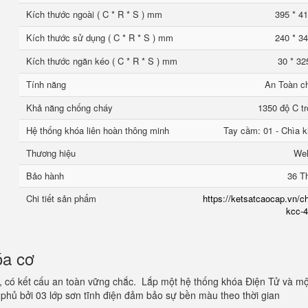
Kích thước ngoài ( C * R * S ) mm
395 * 41
Kích thước sử dụng ( C * R * S ) mm
240 * 34
Kích thước ngăn kéo ( C * R * S ) mm
30 * 32
Tính năng
An Toàn c
Khả năng chống cháy
1350 độ C tr
Hệ thống khóa liên hoàn thông minh
Tay cầm: 01 - Chìa k
Thương hiệu
We
Bảo hành
36 T
Chi tiết sản phẩm
https://ketsatcaocap.vn/ch
kcc-4
óa cơ
, có kết cấu an toàn vững chắc. Lắp một hệ thống khóa Điện Tử và mộ
phủ bởi 03 lớp sơn tĩnh điện đảm bảo sự bền màu theo thời gian