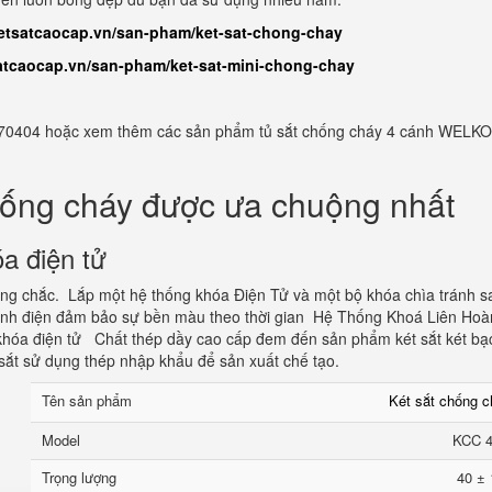
ketsatcaocap.vn/san-pham/ket-sat-chong-chay
satcaocap.vn/san-pham/ket-sat-mini-chong-chay
982770404 hoặc xem thêm các sản phẩm tủ sắt chống cháy 4 cánh WELKO
hống cháy được ưa chuộng nhất
a điện tử
vững chắc. Lắp một hệ thống khóa Điện Tử và một bộ khóa chìa tránh s
tĩnh điện đảm bảo sự bền màu theo thời gian Hệ Thống Khoá Liên Hoà
hóa điện tử Chất thép dầy cao cấp đem đến sản phẩm két sắt két bạ
sắt sử dụng thép nhập khẩu để sản xuất chế tạo.
Tên sản phẩm
Két sắt chống 
Model
KCC 
Trọng lượng
40 ± 