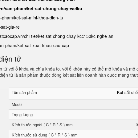
.vn/san-pham/ket-sat-chong-chay-welko
n-pham/ket-sat-mini-khoa-dien-tu
sat-gia-re
satcaocap.vn/chi-tiet/ket-sat-chong-chay-kcc150kc-nghe-an
san-pham/ket-sat-xuat-khau-cao-cap
điện tử
 tử với ổ khóa và chìa khóa to. với ổ khóa này có thể mở khóa và mở 
điện tử là sản phẩm thuộc dòng két sắt liên doanh hàn quốc mang thư
Tên sản phẩm
Két sắt ch
Model
Trọng lượng
Kích thước ngoài ( C * R * S ) mm
3
Kích thước sử dụng ( C * R * S ) mm
1