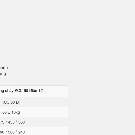
cánh
ơng
ống cháy KCC 60 Điện Tử
KCC 60 ĐT
60 ± 10kg
75 * 455 * 360
90 * 380 * 240