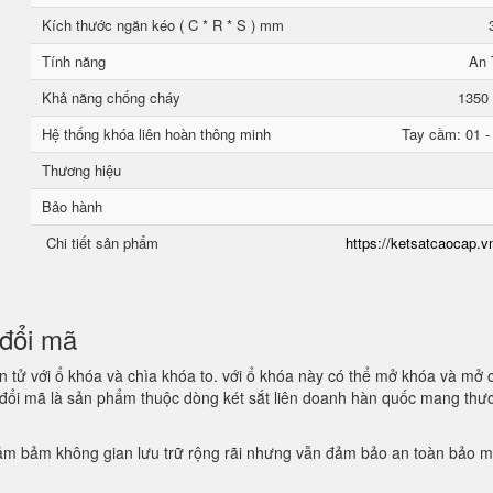
Kích thước ngăn kéo ( C * R * S ) mm
Tính năng
An 
Khả năng chống cháy
1350 
Hệ thống khóa liên hoàn thông minh
Tay cầm: 01 -
Thương hiệu
Bảo hành
Chi tiết sản phẩm
https://ketsatcaocap.vn
n đổi mã
 tử với ổ khóa và chìa khóa to. với ổ khóa này có thể mở khóa và mở 
n đổi mã là sản phẩm thuộc dòng két sắt liên doanh hàn quốc mang thư
 đảm bảm không gian lưu trữ rộng rãi nhưng vẫn đảm bảo an toàn bảo 