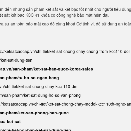
m đến những sản phẩm két sắt và két bạc tốt nhất cho người tiêu dùn
ét sắt két bạc KCC 41 khóa cơ công nghệ bảo mật hiện đại.
a sự an toàn bảo mật cao độ cùng khoá Cơ tinh vi, dễ sử dụng an toà
.
s://ketsatcaocap.vn/chi-tiet/ket-sat-chong-chay-chong-trom-kcc110-do
/ket-sat-dung-tien
cap.vn/san-pham/ket-sat-han-quoc-korea-safes
/san-pham/tu-ho-so-ngan-hang
.vn/chi-tiet/ket-sat-chong-chay-kcc-110-dm
.vn/san-pham/ket-sat-dung-ho-so-van-phong
://ketsatcaocap.vn/chi-tiet/ket-sat-chong-chay-model-kcc110dt-nghe-a
/san-pham/ket-van-phong-han-quoc
ua-ket-sat
n/chi-tiet/noi-ban-ket-sat-dung-tien