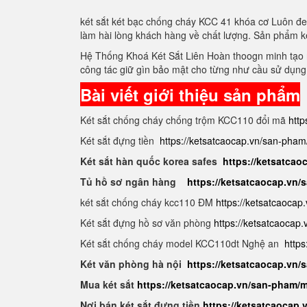
két sắt két bạc chống cháy KCC 41 khóa cơ Luôn đe
làm hài lòng khách hàng về chất lượng. Sản phẩm k
Hệ Thống Khoá Két Sắt Liên Hoàn thoogn minh tạo r
công tác giữ gìn bảo mật cho từng như cầu sử dụng
Bài viết giới thiệu sản phẩm
Két sắt chống cháy chống trộm KCC110 đổi mã
http
Két sắt đựng tiền
https://ketsatcaocap.vn/san-pham
Két sắt hàn quốc korea safes
https://ketsatcao
Tủ hồ sơ ngân hàng
https://ketsatcaocap.vn
két sắt chống cháy kcc110 ĐM
https://ketsatcaocap
Két sắt đựng hồ sơ văn phòng
https://ketsatcaocap
Két sắt chống cháy model KCC110dt Nghệ an
https
Két văn phòng hà nội
https://ketsatcaocap.vn
Mua két sắt
https://ketsatcaocap.vn/san-pham/m
Nơi bán két sắt đựng tiền
https://ketsatcaocap.v