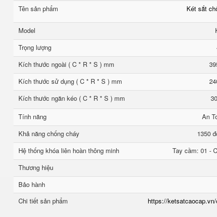
Tên sản phẩm
Két sắt c
Model
Trọng lượng
Kích thước ngoài ( C * R * S ) mm
39
Kích thước sử dụng ( C * R * S ) mm
24
Kích thước ngăn kéo ( C * R * S ) mm
30
Tính năng
An T
Khả năng chống cháy
1350 đ
Hệ thống khóa liên hoàn thông minh
Tay cầm: 01 - C
Thương hiệu
Bảo hành
Chi tiết sản phẩm
https://ketsatcaocap.vn/