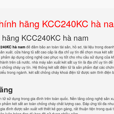
 chính hãng KCC240KC hà n
ính hãng KCC240KC hà nam
C240KC hà nam
đẻ đảm bảo an toàn tài sản, hồ sơ, tài liệu trong doan
ản xuất. cửa hàng tủ sắt cao cấp là địa chỉ uy tín để chọn mua két sắt
ản phẩm áp dụng công nghệ cao phục vụ tốt cho nhu cầu sử dụng của k
thành trên cả nước. nhà máy sản xuất két sắt uy tín là địa chỉ uy tín để
 chống cháy uy tín. Hệ thống két sắt điện tử là sản phẩm đạt các chứ
biểu trong ngành. két sắt chống cháy khoá điện tử được sơn tĩnh điện 
hãng
n tử sử dụng trong gia đình trên toàn quốc. Nền tảng công nghệ sản xu
n phẩm két sắt an toàn chống cháy chất lượng cao. Đáp ứng tối đa nhu
ia đình được sản xuất với thiết kế gọn gàng, rất thuận tiện trong quá t
nên luôn bóng đẹp dù bạn đã sử dụng nhiều năm.