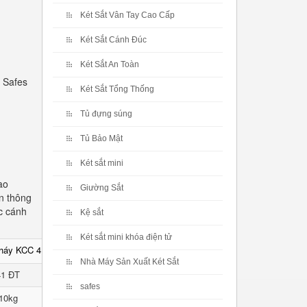
Két Sắt Vân Tay Cao Cấp
Két Sắt Cánh Đúc
Két Sắt An Toàn
 Safes
Két Sắt Tổng Thống
Tủ đựng súng
Tủ Bảo Mật
Két sắt mini
ao
Giường Sắt
n thông
c cánh
Kệ sắt
Két sắt mini khóa điện tử
cháy KCC 41 ĐT
Nhà Máy Sản Xuất Két Sắt
41 ĐT
safes
10kg