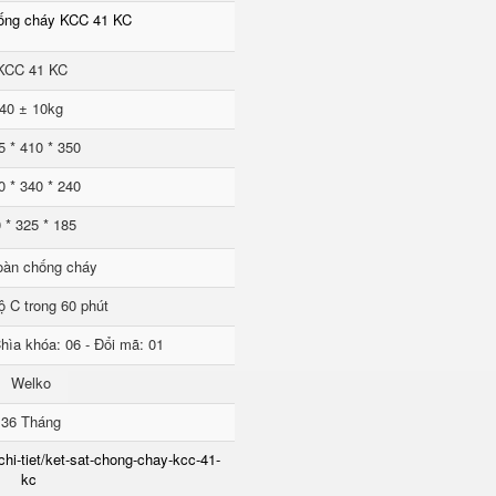
hống cháy KCC 41 KC
KCC 41 KC
40 ± 10kg
5 * 410 * 350
0 * 340 * 240
 * 325 * 185
oàn chống cháy
ộ C trong 60 phút
hìa khóa: 06 - Đổi mã: 01
Welko
36 Tháng
chi-tiet/ket-sat-chong-chay-kcc-41-
kc