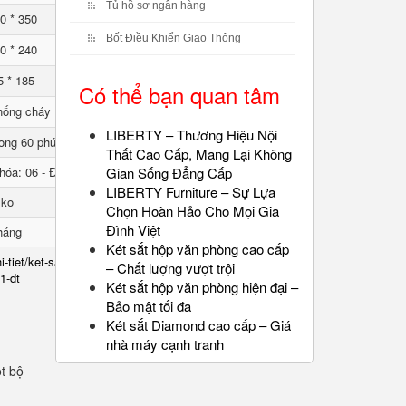
Tủ hồ sơ ngân hàng
0 * 350
Bốt Điều Khiển Giao Thông
0 * 240
5 * 185
Có thể bạn quan tâm
hống cháy
LIBERTY – Thương Hiệu Nội
ong 60 phút
Thất Cao Cấp, Mang Lại Không
hóa: 06 - Đổi mã: 01
Gian Sống Đẳng Cấp
LIBERTY Furniture – Sự Lựa
lko
Chọn Hoàn Hảo Cho Mọi Gia
Đình Việt
háng
Két sắt hộp văn phòng cao cấp
i-tiet/ket-sat-chong-chay-
– Chất lượng vượt trội
1-dt
Két sắt hộp văn phòng hiện đại –
Bảo mật tối đa
Két sắt Diamond cao cấp – Giá
nhà máy cạnh tranh
t bộ