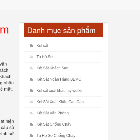
am
Danh mục sản phẩm
Két sắt
h
Tủ Hồ Sơ
 văn
Két Sắt Khách Sạn
hách
 khách
Két Sắt Ngân Hàng BEMC
ng nhận
bề mặt.
Két sắt xuất khẩu mỹ welko
Két Sắt Xuất Khẩu Cao Cấp
Két Sắt Văn Phòng
ất hiện
Két Sắt Chống Cháy
 cầu sử
rình sử
Tủ Hồ Sơ Chống Cháy