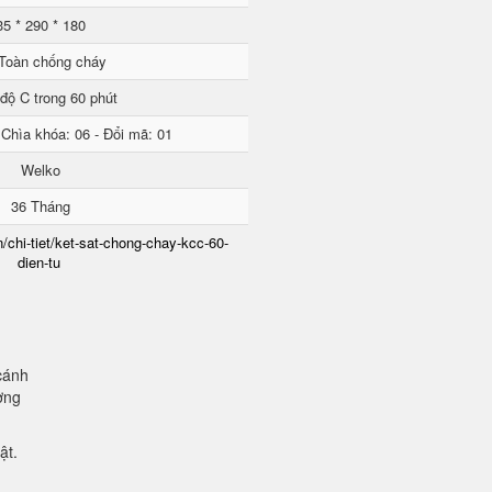
35 * 290 * 180
Toàn chống cháy
độ C trong 60 phút
 Chìa khóa: 06 - Đổi mã: 01
Welko
36 Tháng
/chi-tiet/ket-sat-chong-chay-kcc-60-
dien-tu
cánh
ơng
mật.