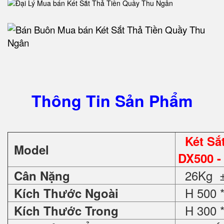
Thông Tin Sản Phẩm
Két S
Model
DX500 -
26Kg ±
Cân Nặng
H 500 *
Kích Thước Ngoài
H 300 *
Kích Thước Trong