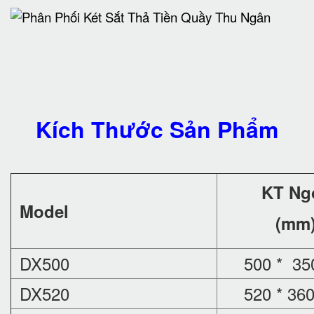
Kích Thước Sản Phẩm
KT Ng
Model
(mm
DX500
500 * 350
DX520
520 * 360