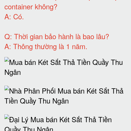
container không
?
A:
Có
.
Q: T
hời gian bảo hành
là bao lâu?
A: Thông thường là 1 năm.