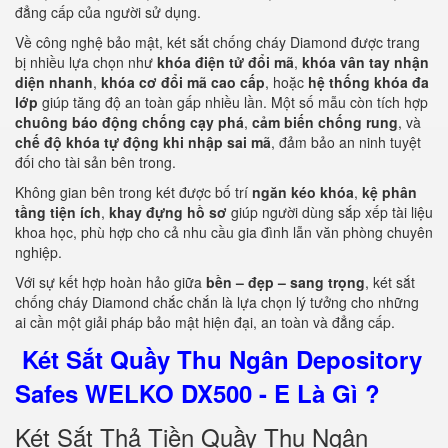
đẳng cấp của người sử dụng.
Về công nghệ bảo mật, két sắt chống cháy Diamond được trang
bị nhiều lựa chọn như
khóa điện tử đổi mã
,
khóa vân tay nhận
diện nhanh
,
khóa cơ đổi mã cao cấp
, hoặc
hệ thống khóa đa
lớp
giúp tăng độ an toàn gấp nhiều lần. Một số mẫu còn tích hợp
chuông báo động chống cạy phá
,
cảm biến chống rung
, và
chế độ khóa tự động khi nhập sai mã
, đảm bảo an ninh tuyệt
đối cho tài sản bên trong.
Không gian bên trong két được bố trí
ngăn kéo khóa
,
kệ phân
tầng tiện ích
,
khay đựng hồ sơ
giúp người dùng sắp xếp tài liệu
khoa học, phù hợp cho cả nhu cầu gia đình lẫn văn phòng chuyên
nghiệp.
Với sự kết hợp hoàn hảo giữa
bền – đẹp – sang trọng
, két sắt
chống cháy Diamond chắc chắn là lựa chọn lý tưởng cho những
ai cần một giải pháp bảo mật hiện đại, an toàn và đẳng cấp.
Két Sắt Quầy Thu Ngân Depository
Safes WELKO DX500 - E Là Gì ?
Két Sắt Thả Tiền Quầy Thu Ngân