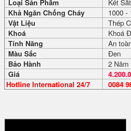
Két Sắt
Loại Sản Phẩm
1000 - 
Khả Ngăn Chống Cháy
Thép C
Vật Liệu
Khoá Đ
Khoá
An toàn 
Tính Năng
Đen
Màu Sắc
2 Năm
Bảo Hành
Giá
4.200.
Hotline International 24/7
0084 98