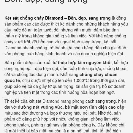
Két sắt chống cháy Diamond – Bền, đẹp, sang trọng
là dòng
sản phẩm cao cấp được thiết kế dành cho những khách hàng yêu
cầu mức độ an toàn tuyệt đối nhưng vẫn muốn đảm bảo tính
thẩm mỹ trong không gian sống và làm việc. Với khả năng chống
cháy vượt trội, độ bền cao và ngoại hình sang trọng, két sắt
Diamond nhanh chóng trở thành lựa chọn hàng đầu cho gia đình,
văn phòng, cửa hàng kinh doanh và các doanh nghiệp hiện đại.
Sản phẩm được sản xuất từ
thép hợp kim nguyên khối
, kết hợp
công nghệ ép – đúc hiện đại, đảm bảo tính chịu lực, chống khoan
cắt và chống tác động mạnh. Khả năng
chống cháy chuẩn
quốc tế
, chịu được nhiệt độ lên đến 1.000°C trong thời gian dài,
giúp bảo vệ tối đa giấy tờ quan trọng, tài sản giá trị, hồ sơ doanh
nghiệp và tiền mặt trong các tình huống hỏa hoạn bất ngờ.
Thiết kế của két sắt Diamond mang phong cách sang trọng, hiện
đại với
đường nét vuông vức
,
bề mặt sơn tĩnh điện cao cấp
,
màu sắc thời thượng và logo thương hiệu nổi bật. Nhờ đó, sản
phẩm dễ dàng phù hợp với nhiều không gian: phòng làm việc,
phòng khách, phòng ngủ hay văn phòng công ty. Đây không chỉ
là một thiết bị bảo mật mà còn là món nội thất tinh tế, thể hiện