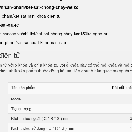
.vn/san-pham/ket-sat-chong-chay-welko
n-pham/ket-sat-mini-khoa-dien-tu
sat-gia-re
satcaocap.vn/chi-tiet/ket-sat-chong-chay-kcc150kc-nghe-an
san-pham/ket-sat-xuat-khau-cao-cap
điện tử
 tử với ổ khóa và chìa khóa to. với ổ khóa này có thể mở khóa và mở 
điện tử là sản phẩm thuộc dòng két sắt liên doanh hàn quốc mang thư
Tên sản phẩm
Két sắt ch
Model
Trọng lượng
Kích thước ngoài ( C * R * S ) mm
3
Kích thước sử dụng ( C * R * S ) mm
1