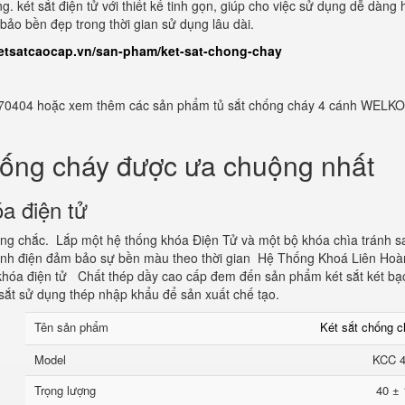
g. két sắt điện tử với thiết kế tinh gọn, giúp cho việc sử dụng dễ dàng 
ảo bền đẹp trong thời gian sử dụng lâu dài.
ketsatcaocap.vn/san-pham/ket-sat-chong-chay
982770404 hoặc xem thêm các sản phẩm tủ sắt chống cháy 4 cánh WELKO
hống cháy được ưa chuộng nhất
a điện tử
vững chắc. Lắp một hệ thống khóa Điện Tử và một bộ khóa chìa tránh s
tĩnh điện đảm bảo sự bền màu theo thời gian Hệ Thống Khoá Liên Hoà
hóa điện tử Chất thép dầy cao cấp đem đến sản phẩm két sắt két bạ
sắt sử dụng thép nhập khẩu để sản xuất chế tạo.
Tên sản phẩm
Két sắt chống 
Model
KCC 
Trọng lượng
40 ± 