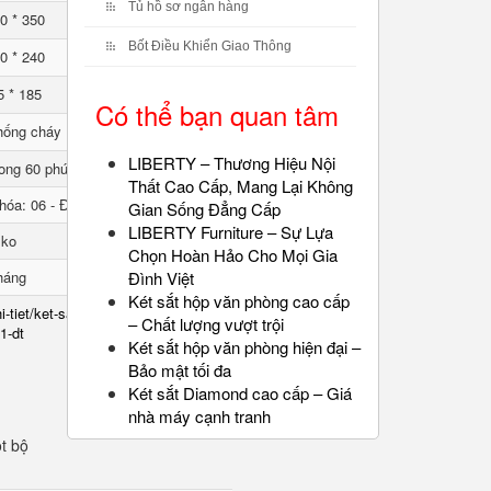
Tủ hồ sơ ngân hàng
0 * 350
Bốt Điều Khiển Giao Thông
0 * 240
5 * 185
Có thể bạn quan tâm
hống cháy
LIBERTY – Thương Hiệu Nội
ong 60 phút
Thất Cao Cấp, Mang Lại Không
hóa: 06 - Đổi mã: 01
Gian Sống Đẳng Cấp
LIBERTY Furniture – Sự Lựa
lko
Chọn Hoàn Hảo Cho Mọi Gia
háng
Đình Việt
Két sắt hộp văn phòng cao cấp
i-tiet/ket-sat-chong-chay-
– Chất lượng vượt trội
1-dt
Két sắt hộp văn phòng hiện đại –
Bảo mật tối đa
Két sắt Diamond cao cấp – Giá
nhà máy cạnh tranh
t bộ