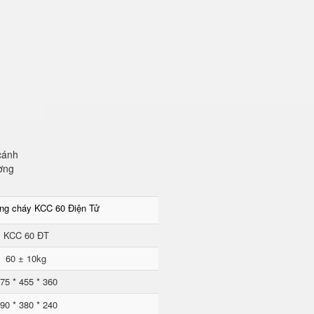
cánh
ơng
ống cháy KCC 60 Điện Tử
KCC 60 ĐT
60 ± 10kg
75 * 455 * 360
90 * 380 * 240