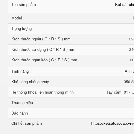
Tên sản phẩm
Két sắt c
Model
Trọng lượng
Kích thước ngoài ( C * R * S ) mm
39
Kích thước sử dụng ( C * R * S ) mm
24
Kích thước ngăn kéo ( C * R * S ) mm
30
Tính năng
An T
Khả năng chống cháy
1350 đ
Hệ thống khóa liên hoàn thông minh
Tay cầm: 01 - C
Thương hiệu
Bảo hành
Chi tiết sản phẩm
https://ketsatcaocap.vn/