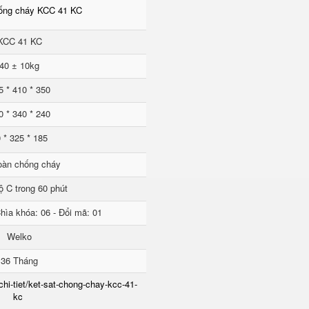
hống cháy KCC 41 KC
KCC 41 KC
40 ± 10kg
5 * 410 * 350
0 * 340 * 240
 * 325 * 185
oàn chống cháy
ộ C trong 60 phút
hìa khóa: 06 - Đổi mã: 01
Welko
36 Tháng
chi-tiet/ket-sat-chong-chay-kcc-41-
kc