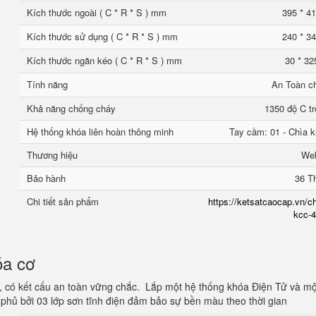
Kích thước ngoài ( C * R * S ) mm
395 * 41
Kích thước sử dụng ( C * R * S ) mm
240 * 34
Kích thước ngăn kéo ( C * R * S ) mm
30 * 32
Tính năng
An Toàn c
Khả năng chống cháy
1350 độ C tr
Hệ thống khóa liên hoàn thông minh
Tay cầm: 01 - Chìa k
Thương hiệu
We
Bảo hành
36 T
Chi tiết sản phẩm
https://ketsatcaocap.vn/ch
kcc-4
óa cơ
, có kết cấu an toàn vững chắc. Lắp một hệ thống khóa Điện Tử và mộ
phủ bởi 03 lớp sơn tĩnh điện đảm bảo sự bền màu theo thời gian