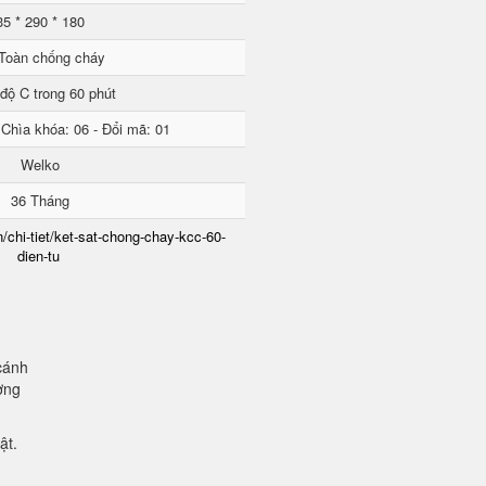
35 * 290 * 180
Toàn chống cháy
độ C trong 60 phút
 Chìa khóa: 06 - Đổi mã: 01
Welko
36 Tháng
/chi-tiet/ket-sat-chong-chay-kcc-60-
dien-tu
cánh
ơng
mật.