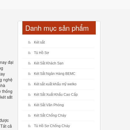
Danh mục sản phẩm
Két sắt
Tủ Hồ Sơ
 nay đại
Két Sắt Khách Sạn
ng
tay
Két Sắt Ngân Hàng BEMC
ng nghệ
Két sắt xuất khẩu mỹ welko
nhà
ệ thống
Két Sắt Xuất Khẩu Cao Cấp
két sắt
Két Sắt Văn Phòng
Két Sắt Chống Cháy
 được
 Tất cả
Tủ Hồ Sơ Chống Cháy