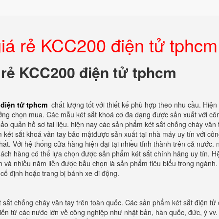
giá rẻ KCC200 điện tử tphcm
 rẻ KCC200 điện tử tphcm
 điện tử tphcm
chất lượng tốt với thiết kế phù hợp theo nhu cầu. Hiện
 tưởng chọn mua. Các mẫu két sắt khoá cơ đa dạng được sản xuất với cô
 bảo quản hồ sơ tai liệu. hiện nay các sản phẩm két sắt chống cháy vân 
ét sắt khoá vân tay bảo mậtđược sản xuất tại nhà máy uy tín với cô
t. Với hệ thống cửa hàng hiện đại tại nhiều tỉnh thành trên cả nước. 
khách hàng có thể lựa chọn được sản phẩm két sắt chính hãng uy tín. H
 và nhiều năm liền được bầu chọn là sản phẩm tiêu biểu trong ngành. 
cố định hoặc trang bị bánh xe di động.
t sắt chống cháy vân tay trên toàn quốc. Các sản phẩm két sắt điện tử
tiến từ các nước lớn về công nghiệp như nhật bản, hàn quốc, đức, ý vv.