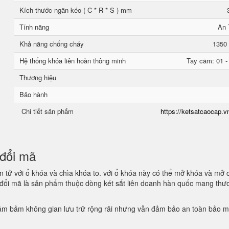
Kích thước ngăn kéo ( C * R * S ) mm
Tính năng
An 
Khả năng chống cháy
1350 
Hệ thống khóa liên hoàn thông minh
Tay cầm: 01 -
Thương hiệu
Bảo hành
Chi tiết sản phẩm
https://ketsatcaocap.vn
n đổi mã
 tử với ổ khóa và chìa khóa to. với ổ khóa này có thể mở khóa và mở 
n đổi mã là sản phẩm thuộc dòng két sắt liên doanh hàn quốc mang thư
 đảm bảm không gian lưu trữ rộng rãi nhưng vẫn đảm bảo an toàn bảo 