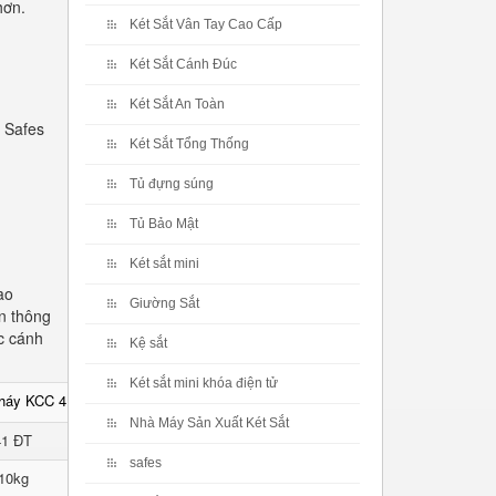
hơn.
Két Sắt Vân Tay Cao Cấp
Két Sắt Cánh Đúc
Két Sắt An Toàn
 Safes
Két Sắt Tổng Thống
Tủ đựng súng
Tủ Bảo Mật
Két sắt mini
ao
Giường Sắt
n thông
c cánh
Kệ sắt
Két sắt mini khóa điện tử
cháy KCC 41 ĐT
Nhà Máy Sản Xuất Két Sắt
41 ĐT
safes
10kg