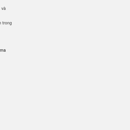
g và
n trong
i-ma
n