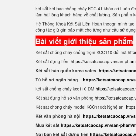
két sắt két bạc chống cháy KCC 41 khóa cơ Luôn đe
làm hài lòng khách hàng về chất lượng. Sản phẩm k
Hệ Thống Khoá Két Sắt Liên Hoàn thoogn minh tạo r
công tác giữ gìn bảo mật cho từng như cầu sử dụng
Bài viết giới thiệu sản phẩm
Két sắt chống cháy chống trộm KCC110 đổi mã
http
Két sắt đựng tiền
https://ketsatcaocap.vn/san-pham
Két sắt hàn quốc korea safes
https://ketsatcao
Tủ hồ sơ ngân hàng
https://ketsatcaocap.vn
két sắt chống cháy kcc110 ĐM
https://ketsatcaocap
Két sắt đựng hồ sơ văn phòng
https://ketsatcaocap
Két sắt chống cháy model KCC110dt Nghệ an
https
Két văn phòng hà nội
https://ketsatcaocap.vn
Mua két sắt
https://ketsatcaocap.vn/san-pham/m
Nơi bán két sắt đựng tiền
https://ketsatcaocap.v