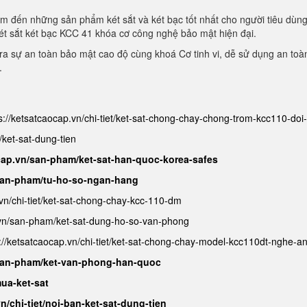
m đến những sản phẩm két sắt và két bạc tốt nhất cho người tiêu dùn
ét sắt két bạc KCC 41 khóa cơ công nghệ bảo mật hiện đại.
a sự an toàn bảo mật cao độ cùng khoá Cơ tinh vi, dễ sử dụng an toà
.
s://ketsatcaocap.vn/chi-tiet/ket-sat-chong-chay-chong-trom-kcc110-do
/ket-sat-dung-tien
cap.vn/san-pham/ket-sat-han-quoc-korea-safes
/san-pham/tu-ho-so-ngan-hang
.vn/chi-tiet/ket-sat-chong-chay-kcc-110-dm
.vn/san-pham/ket-sat-dung-ho-so-van-phong
://ketsatcaocap.vn/chi-tiet/ket-sat-chong-chay-model-kcc110dt-nghe-a
/san-pham/ket-van-phong-han-quoc
ua-ket-sat
n/chi-tiet/noi-ban-ket-sat-dung-tien