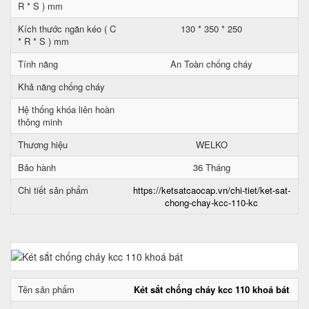
R * S ) mm
Kích thước ngăn kéo ( C
130 * 350 * 250
* R * S ) mm
Tính năng
An Toàn chống cháy
Khả năng chống cháy
Hệ thống khóa liên hoàn
thông minh
Thương hiệu
WELKO
Bảo hành
36 Tháng
Chi tiết sản phẩm
https://ketsatcaocap.vn/chi-tiet/ket-sat-
chong-chay-kcc-110-kc
Tên sản phẩm
Két sắt chống cháy kcc 110 khoá bát