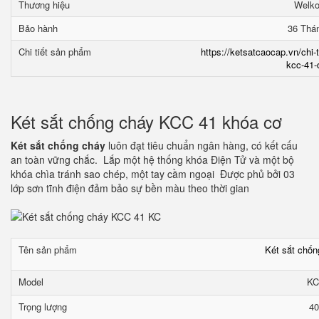
Thương hiệu
Welk
Bảo hành
36 Thá
Chi tiết sản phẩm
https://ketsatcaocap.vn/chi-
kcc-41-
Két sắt chống cháy KCC 41 khóa cơ
Két sắt chống cháy
luôn đạt tiêu chuẩn ngân hàng, có kết cấu
an toàn vững chắc. Lắp một hệ thống khóa Điện Tử và một bộ
khóa chìa tránh sao chép, một tay cầm ngoại Được phủ bởi 03
lớp sơn tĩnh điện đảm bảo sự bền màu theo thời gian
Tên sản phẩm
Két sắt chố
Model
KC
Trọng lượng
40