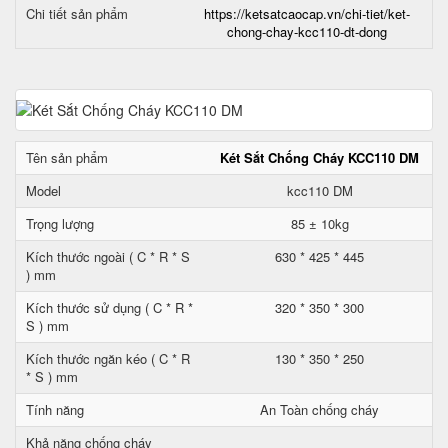
Chi tiết sản phẩm
https://ketsatcaocap.vn/chi-tiet/ket-
chong-chay-kcc110-dt-dong
Tên sản phẩm
Két Sắt Chống Cháy KCC110 DM
Model
kcc110 DM
Trọng lượng
85 ± 10kg
Kích thước ngoài ( C * R * S
630 * 425 * 445
) mm
Kích thước sử dụng ( C * R *
320 * 350 * 300
S ) mm
Kích thước ngăn kéo ( C * R
130 * 350 * 250
* S ) mm
Tính năng
An Toàn chống cháy
Khả năng chống cháy