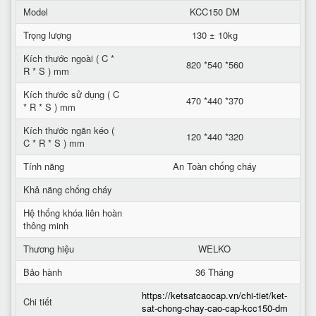
Model
KCC150 DM
Trọng lượng
130 ± 10kg
Kích thước ngoài ( C *
820 *540 *560
R * S ) mm
Kích thước sử dụng ( C
470 *440 *370
* R * S ) mm
Kích thước ngăn kéo (
120 *440 *320
C * R * S ) mm
Tính năng
An Toàn chống cháy
Khả năng chống cháy
Hệ thống khóa liên hoàn
thông minh
Thương hiệu
WELKO
Bảo hành
36 Tháng
https://ketsatcaocap.vn/chi-tiet/ket-
Chi tiết
sat-chong-chay-cao-cap-kcc150-dm