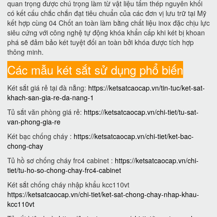
quan trọng được chú trọng làm từ vật liệu tấm thép nguyên khối
có kết cấu chắc chắn đạt tiêu chuẩn của các đơn vị lưu trữ tại Mỹ
kết hợp cùng 04 Chốt an toàn làm bằng chất liệu inox đặc chịu lực
siêu cứng với công nghệ tự động khóa khẩn cấp khi két bị khoan
phá sẽ đảm bảo két tuyệt đối an toàn bởi khóa được tích hợp
thông minh.
Các mẫu két sắt sử dụng phổ biến
Két sắt giá rẻ tại đà nẵng:
https://ketsatcaocap.vn/tin-tuc/ket-sat-
khach-san-gia-re-da-nang-1
Tủ sắt văn phòng giá rẻ:
https://ketsatcaocap.vn/chi-tiet/tu-sat-
van-phong-gia-re
Két bạc chống cháy :
https://ketsatcaocap.vn/chi-tiet/ket-bac-
chong-chay
Tủ hồ sơ chống cháy frc4 cabinet :
https://ketsatcaocap.vn/chi-
tiet/tu-ho-so-chong-chay-frc4-cabinet
Két sắt chống cháy nhập khẩu kcc110vt
https://ketsatcaocap.vn/chi-tiet/ket-sat-chong-chay-nhap-khau-
kcc110vt