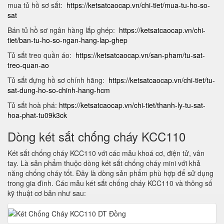
mua tủ hồ sơ sắt:
https://ketsatcaocap.vn/chi-tiet/mua-tu-ho-so-
sat
Bán tủ hồ sơ ngân hàng lắp ghép:
https://ketsatcaocap.vn/chi-
tiet/ban-tu-ho-so-ngan-hang-lap-ghep
Tủ sắt treo quần áo:
https://ketsatcaocap.vn/san-pham/tu-sat-
treo-quan-ao
Tủ sắt đựng hồ sơ chính hãng:
https://ketsatcaocap.vn/chi-tiet/tu-
sat-dung-ho-so-chinh-hang-hcm
Tủ sắt hoà phá:
https://ketsatcaocap.vn/chi-tiet/thanh-ly-tu-sat-
hoa-phat-tu09k3ck
Dòng két sắt chống cháy KCC110
Két sắt chống cháy KCC110 với các mẫu khoá cơ, điện tử, vân
tay. Là sản phẩm thuộc dòng két sắt chống cháy mini với khả
năng chống cháy tốt. Đây là dòng sản phẩm phù hợp để sử dụng
trong gia đình. Các mẫu két sắt chống cháy KCC110 và thông số
kỹ thuật cơ bản như sau: