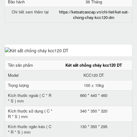
Bảo hành
36 Tháng
Chi tiết xem thêm tại
https://ketsatcaocap.vn/chi-tiet/ket-sat-
chong-chay-kcc120-dm
Tên sản phẩm
Két sắt chống cháy kcc120 DT
Model
KCC120 DT
Trọng lượng
100 ± 10kg
Kích thước ngoài ( C * R
660 * 440 * 460
* S ) mm
Kích thước sử dụng ( C *
340 * 350 * 320
R * S ) mm
Kích thước ngăn kéo ( C
130 * 350 * 295
* R * S ) mm