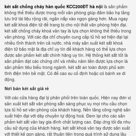
két sắt chống cháy hàn quốc KCC200ĐT hà nội
là sản phẩm
không thể thiếu được trong mỗi văn phòng giúp đảm bảo hạ tầng
lưu trữ tài liệu rộng rãi, ngăn nắp vào ngọn gàng hơn. Mua ngay
két sắt khoá điện tử để trang bị cho nội thất văn phòng hiện đại.
két sắt chống cháy khoá vân tay là lựa chọn không thể thiếu trong
văn phòng. Với các địa chỉ chuyên cung cấp tủ hồ sơ hiện đại tại
nhiều tỉnh thành trên cả nước. nhà máy sản xuất két sắt khoá
điện tử bảo mật là địa chỉ uy tín để khách hàng có thể lựa chọn
được sản phẩm két sắt chính hãng uy tín. Hệ thống két sắt tốt là
sản phẩm đạt các chứng chỉ và nhiều năm liền được lựa chọn là
sản phẩm tiêu biểu trong ngành. két sắt an toàn được phủ sơn
tĩnh điện trên bề mặt. Có đế cao su cố định hoặc có bánh xe di
động.
Nơi bán két sắt giá rẻ
Với các cửa hàng đại lý phân phối trên toàn quốc. Hiện nay đơn vị
sản xuất két sắt văn phòng sẵn sàng phục vụ mọi nhu cầu chọn
lựa tủ hồ sơ văn phòng của khách hàng. Nền tảng công nghệ sản
xuất hiện đại với dây chuyền tự động hoá. Đem lại cho các sản
phẩm két sắt vân tay gia đình chất lượng cao. Đáp ứng tối đa nhu
cầu sử dụng của khách hàng. két sắt khoá vân tay được sản xuất
với thiết kế gọn gàng, rất thuận tiện trong quá trình sử dụng lâu