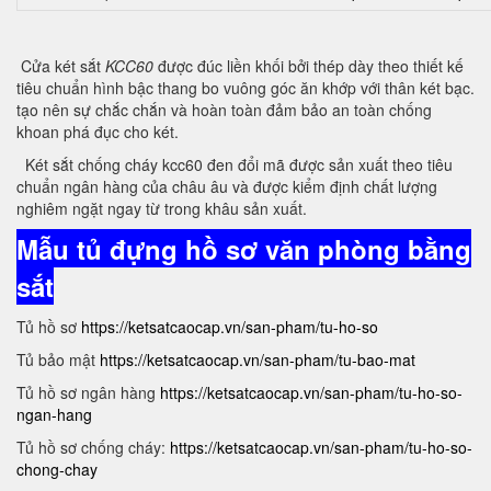
Cửa két sắt
KCC60
được đúc liền khối bởi thép dày theo thiết kế
tiêu chuẩn hình bậc thang bo vuông góc ăn khớp với thân két bạc.
tạo nên sự chắc chắn và hoàn toàn đảm bảo an toàn chống
khoan phá đục cho két.
Két sắt chống cháy kcc60 đen đổi mã được sản xuất theo tiêu
chuẩn ngân hàng của châu âu và được kiểm định chất lượng
nghiêm ngặt ngay từ trong khâu sản xuất.
Mẫu tủ đựng hồ sơ văn phòng bằng
sắt
Tủ hồ sơ
https://ketsatcaocap.vn/san-pham/tu-ho-so
Tủ bảo mật
https://ketsatcaocap.vn/san-pham/tu-bao-mat
Tủ hồ sơ ngân hàng
https://ketsatcaocap.vn/san-pham/tu-ho-so-
ngan-hang
Tủ hồ sơ chống cháy:
https://ketsatcaocap.vn/san-pham/tu-ho-so-
chong-chay