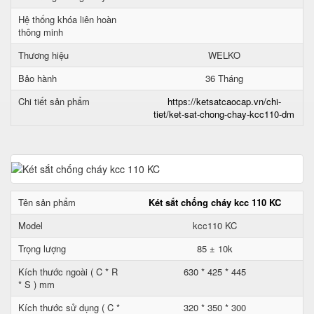
Hệ thống khóa liên hoàn
thông minh
Thương hiệu
WELKO
Bảo hành
36 Tháng
Chi tiết sản phẩm
https://ketsatcaocap.vn/chi-
tiet/ket-sat-chong-chay-kcc110-dm
Tên sản phẩm
Két sắt chống cháy kcc 110 KC
Model
kcc110 KC
Trọng lượng
85 ± 10k
Kích thước ngoài ( C * R
630 * 425 * 445
* S ) mm
Kích thước sử dụng ( C *
320 * 350 * 300