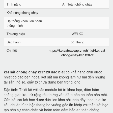
Tính năng
An Toàn chống cháy
Khả năng chống cháy
Hệ thống khóa liên hoàn
thông minh
Thương hiệu
WELKO
Bảo hành
36 Tháng
Chi tiết
https://ketsatcaocap.vn/chi-tiet/ket-sat-
chong-chay-kcc120-dt
két sắt chống cháy kcc120 đặc biệt
có khả năng chịu được
nhiệt độ cao bên ngoài két sắt mà không làm hư hại đến những
tài sản, hồ sơ, giấy tờ chưa đựng bên trong lòng.
Đặc tính: Thiết kế với các module bố trí khoa học, đảm bảm
không gian lưu trữ rộng rãi nhưng vẫn đảm bảo an toàn bảo mật.
Cửa két sắt két bạc được đúc liền khối bởi thép dày theo thiết kế
tiêu chuẩn hình bậc thang bo vuông góc ăn khớp với thân két bạc.
tạo nên sự chắc chắn và hoàn toàn đảm bảo an toàn chống