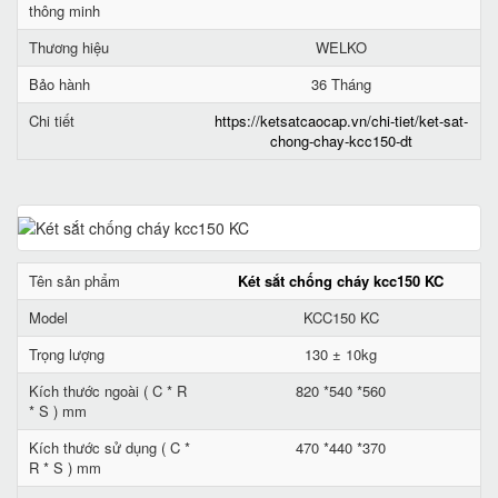
thông minh
Thương hiệu
WELKO
Bảo hành
36 Tháng
Chi tiết
https://ketsatcaocap.vn/chi-tiet/ket-sat-
chong-chay-kcc150-dt
Tên sản phẩm
Két sắt chống cháy kcc150 KC
Model
KCC150 KC
Trọng lượng
130 ± 10kg
Kích thước ngoài ( C * R
820 *540 *560
* S ) mm
Kích thước sử dụng ( C *
470 *440 *370
R * S ) mm