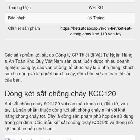
Thương hiệu
WELKO
Bảo hành
36 Tháng
Chi tiết sản phẩm
https://ketsatcaocap.vn/chi-tiet/ket-sat-
chong-chay-kcc-110-van-tay
Các sản phẩm két sắt do Công ty CP Thiết Bị Vật Tư Ngân Hàng
& An Toàn Kho Quỹ Việt Nam sản xuất, luôn được nhiều doanh
nghiệp, công ty, các văn phòng, tổ chức hay là ở nhà riêng, khách
sạn tin dùng và là người bạn tin cậy, đảm bảo sự an toàn tài sản
của bạn.
Dòng két sắt chống cháy KCC120
Két sắt chống cháy KCC120 với các mẫu khoá cơ, điện tử, vân
tay. Là sản phẩm thuộc dòng két sắt chống cháy mini với khả
năng chống cháy tốt. Đây là dòng sản phẩm phù hợp để sử dụng
trong gia đình. Các mẫu két sắt chống cháy KCC120 và thông số
kỹ thuật cơ bản như sau: