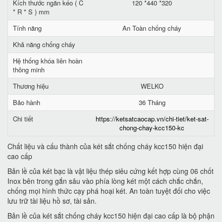
Kích thước ngăn kéo ( C
120 *440 *320
* R * S ) mm
Tính năng
An Toàn chống cháy
Khả năng chống cháy
Hệ thống khóa liên hoàn
thông minh
Thương hiệu
WELKO
Bảo hành
36 Tháng
Chi tiết
https://ketsatcaocap.vn/chi-tiet/ket-sat-
chong-chay-kcc150-kc
Chất liệu và cấu thành của két sắt chống cháy kcc150 hiện đại
cao cấp
Bản lề của két bạc là vật liệu thép siêu cứng kết hợp cùng 06 chốt
Inox bên trong gắn sâu vào phía lòng két một cách chắc chắn,
chống mọi hình thức cạy phá hoại két. An toàn tuyệt đối cho việc
lưu trữ tài liệu hồ sơ, tài sản.
Bản lề của két sắt chống cháy kcc150 hiện đại cao cấp là bộ phận