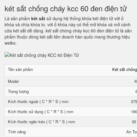
két sắt chống cháy kcc 60 đen điện tử
Là sản phẩm
két sắt
sử dụng hệ thống khóa két điện tử với ổ
khóa và chìa khóa to. với ổ khóa này có thể mở khóa và mở cánh
cửa két sắt dễ dàng.
két sắt
chóng cháy kcc 60 đen điện tử là sản
phẩm thuộc dòng két sắt liên doanh hàn quốc mang thương hiệu
welko.
Tên sản phẩm
Két sắt chốn
Model
K
Trọng lượng
Kích thước ngoài ( C * R * S ) mm
375
Kích thước sử dụng ( C * R * S ) mm
190
Kích thước ngăn kéo ( C * R * S ) mm
35
Tính năng
An To