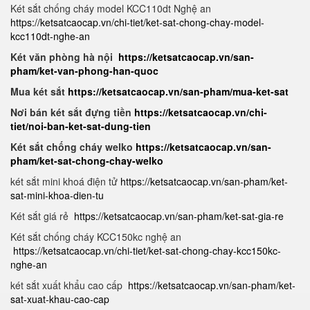
Két sắt chống cháy model KCC110dt Nghệ an
https://ketsatcaocap.vn/chi-tiet/ket-sat-chong-chay-model-
kcc110dt-nghe-an
Két văn phòng hà nội
https://ketsatcaocap.vn/san-
pham/ket-van-phong-han-quoc
Mua két sắt
https://ketsatcaocap.vn/san-pham/mua-ket-sat
Nơi bán két sắt đựng tiền
https://ketsatcaocap.vn/chi-
tiet/noi-ban-ket-sat-dung-tien
Két sắt chống cháy welko
https://ketsatcaocap.vn/san-
pham/ket-sat-chong-chay-welko
két sắt mini khoá điện tử
https://ketsatcaocap.vn/san-pham/ket-
sat-mini-khoa-dien-tu
Két sắt giá rẻ
https://ketsatcaocap.vn/san-pham/ket-sat-gia-re
Két sắt chống cháy KCC150kc nghệ an
https://ketsatcaocap.vn/chi-tiet/ket-sat-chong-chay-kcc150kc-
nghe-an
két sắt xuất khẩu cao cấp
https://ketsatcaocap.vn/san-pham/ket-
sat-xuat-khau-cao-cap