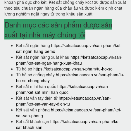
khoan phá đục cho két. Két sắt chống cháy kcc120 được sản xuất
theo tiêu chuẩn ngân hàng của châu âu và được kiểm định chất
lượng nghiêm ngặt ngay từ trong khâu sản xuất
Danh mục các sản phẩm được sản
xuất tại nhà máy chúng tôi
Két sắt ngân hàng
https://ketsatcaocap.vn/san-pham/ket-
sat-ngan-hang-bemc
Két sắt ngân hàng xuất khẩu
https://ketsatcaocap.vn/san-
pham/ket-sat-ngan-hang-xuat-khau
Tủ hồ sơ
https://ketsatcaocap.vn/san-pham/tu-ho-so
Tủ hồ sơ chống cháy
https://ketsatcaocap.vn/san-pham/tu-
ho-so-chong-chay
Két sắt mini hàn quốc
https://ketsatcaocap.vn/san-
pham/ket-sat-mini-han-quoc
Két sắt vân tay điện tử
https://ketsatcaocap.vn/san-
pham/ket-sat-van-tay-dien-tu
Két sắt văn phòng
https://ketsatcaocap.vn/san-pham/ket-
sat-van-phong
Két sắt khách sạn
https://ketsatcaocap.vn/san-pham/ket-
sat-khach-san