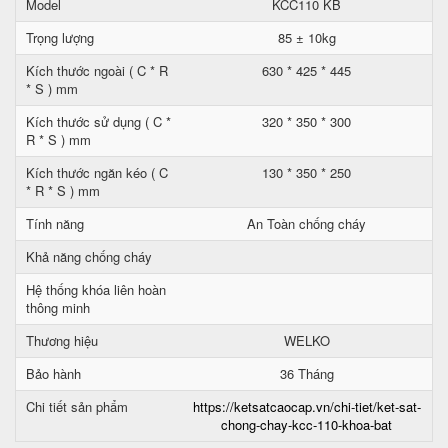
Model
KCC110 KB
Trọng lượng
85 ± 10kg
Kích thước ngoài ( C * R
630 * 425 * 445
* S ) mm
Kích thước sử dụng ( C *
320 * 350 * 300
R * S ) mm
Kích thước ngăn kéo ( C
130 * 350 * 250
* R * S ) mm
Tính năng
An Toàn chống cháy
Khả năng chống cháy
Hệ thống khóa liên hoàn
thông minh
Thương hiệu
WELKO
Bảo hành
36 Tháng
Chi tiết sản phẩm
https://ketsatcaocap.vn/chi-tiet/ket-sat-
chong-chay-kcc-110-khoa-bat