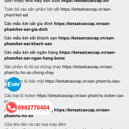
Giới thiệu Nhà máy sản xuất
https://ketsatcaocap.vn/
Toàn bộ các sản phẩm két sắt
https://ketsatcaocap.vn/san-
pham/ket-sat
Các mẫu két sắt gia đình
https://ketsatcaocap.vn/san-
pham/ket-sat-gia-dinh
Các mẫu két sắt khách sạn
https://ketsatcaocap.vn/san-
pham/ket-sat-khach-san
Các mẫu két sắt ngân hàng
https://ketsatcaocap.vn/san-
pham/ket-sat-ngan-hang-bemc
Sản phẩm tủ hồ sơ chống cháy
https://ketsatcaocap.vn/san-
pham/tu-ho-so-chong-chay
Sản phẩm tủ bảo mật
https://ketsatcaocap.vn/san-pham/tu-bao-
mat
Các loại tủ locker
https://ketsatcaocap.vn/san-pham/tu-locker-cao-
cap
0982770404
Mẫu tủ hồ sơ văn phòng
https://ketsatcaocap.vn/san-
pham/tu-ho-so
Cửa kho tiền và các loại máy đếm
back