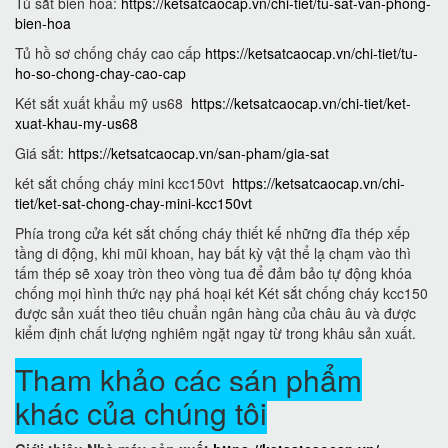
Tủ sắt biên hoà:
https://ketsatcaocap.vn/chi-tiet/tu-sat-van-phong-
bien-hoa
Tủ hồ sơ chống cháy cao cấp
https://ketsatcaocap.vn/chi-tiet/tu-
ho-so-chong-chay-cao-cap
Két sắt xuất khẩu mỹ us68
https://ketsatcaocap.vn/chi-tiet/ket-
xuat-khau-my-us68
Giá sắt:
https://ketsatcaocap.vn/san-pham/gia-sat
két sắt chống cháy mini kcc150vt
https://ketsatcaocap.vn/chi-
tiet/ket-sat-chong-chay-mini-kcc150vt
Phía trong cửa két sắt chống cháy thiết kế những đĩa thép xếp
tầng di động, khi mũi khoan, hay bất kỳ vật thể lạ chạm vào thì
tấm thép sẽ xoay tròn theo vòng tua để đảm bảo tự động khóa
chống mọi hình thức nạy phá hoại két Két sắt chống cháy kcc150
được sản xuất theo tiêu chuẩn ngân hàng của châu âu và được
kiểm định chất lượng nghiêm ngặt ngay từ trong khâu sản xuất.
Tham khảo các sán phẩm
khác của chúng tôi