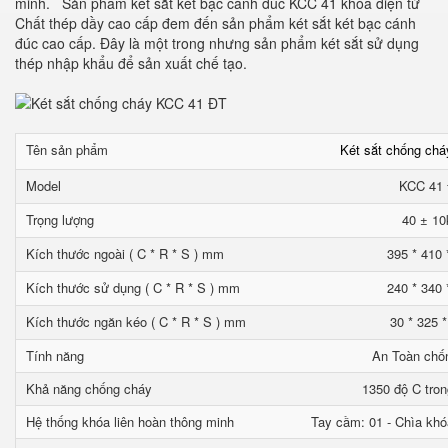
minh. Sản phẩm két sắt két bạc cánh đúc KCC 41 khóa điện tử
Chất thép dầy cao cấp đem đến sản phẩm két sắt két bạc cánh
đúc cao cấp. Đây là một trong nhưng sản phẩm két sắt sử dụng
thép nhập khẩu để sản xuất chế tạo.
Tên sản phẩm
Két sắt chống ch
Model
KCC 41
Trọng lượng
40 ± 10
Kích thước ngoài ( C * R * S ) mm
395 * 410 
Kích thước sử dụng ( C * R * S ) mm
240 * 340 
Kích thước ngăn kéo ( C * R * S ) mm
30 * 325 
Tính năng
An Toàn chố
Khả năng chống cháy
1350 độ C tron
Hệ thống khóa liên hoàn thông minh
Tay cầm: 01 - Chìa khó