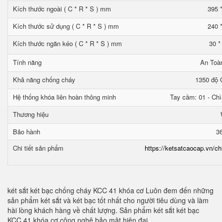
Kích thước ngoài ( C * R * S ) mm
395 
Kích thước sử dụng ( C * R * S ) mm
240 
Kích thước ngăn kéo ( C * R * S ) mm
30 *
Tính năng
An Toà
Khả năng chống cháy
1350 độ C
Hệ thống khóa liên hoàn thông minh
Tay cầm: 01 - Chì
Thương hiệu
Bảo hành
3
Chi tiết sản phẩm
https://ketsatcaocap.vn/ch
két sắt két bạc chống cháy KCC 41 khóa cơ Luôn đem đến những
sản phẩm két sắt và két bạc tốt nhất cho người tiêu dùng và làm
hài lòng khách hàng về chất lượng. Sản phẩm két sắt két bạc
KCC 41 khóa cơ công nghệ bảo mật hiện đại.