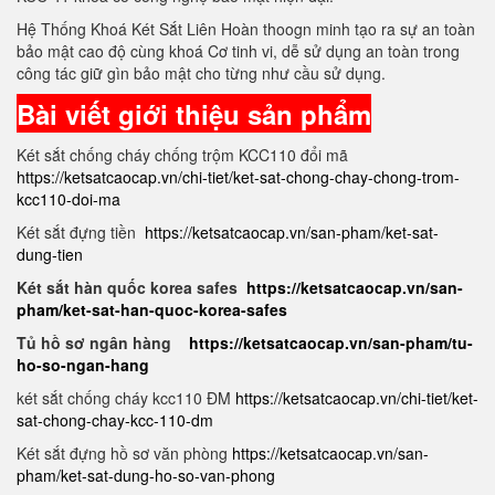
Hệ Thống Khoá Két Sắt Liên Hoàn thoogn minh tạo ra sự an toàn
bảo mật cao độ cùng khoá Cơ tinh vi, dễ sử dụng an toàn trong
công tác giữ gìn bảo mật cho từng như cầu sử dụng.
Bài viết giới thiệu sản phẩm
Két sắt chống cháy chống trộm KCC110 đổi mã
https://ketsatcaocap.vn/chi-tiet/ket-sat-chong-chay-chong-trom-
kcc110-doi-ma
Két sắt đựng tiền
https://ketsatcaocap.vn/san-pham/ket-sat-
dung-tien
Két sắt hàn quốc korea safes
https://ketsatcaocap.vn/san-
pham/ket-sat-han-quoc-korea-safes
Tủ hồ sơ ngân hàng
https://ketsatcaocap.vn/san-pham/tu-
ho-so-ngan-hang
két sắt chống cháy kcc110 ĐM
https://ketsatcaocap.vn/chi-tiet/ket-
sat-chong-chay-kcc-110-dm
Két sắt đựng hồ sơ văn phòng
https://ketsatcaocap.vn/san-
pham/ket-sat-dung-ho-so-van-phong