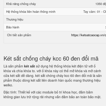
Khả năng chống cháy
1350 độ
Hệ thống khóa liên hoàn thông minh
Tay cầm: 01 - Ch
Thương hiệu
Bảo hành
Chi tiết sản phẩm
https://ketsatcaocap.vn/c
Két sắt chống cháy kcc 60 đen đổi mã
Là sản phẩm
két sắt
sử dụng hệ thống khóa két điện tử với ổ
khóa và chìa khóa to. với ổ khóa này có thể mở khóa và mở cánh
cửa két sắt dễ dàng. két sắt chóng cháy kcc 60 đen đổi mã là sản
phẩm thuộc dòng két sắt liên doanh hàn quốc mang thương hiệu
welko.
Đặc tính: Thiết kế với các module bố trí khoa học, đảm bảm
không gian lưu trữ rộng rãi nhưng vẫn đảm bảo an toàn bảo mật.