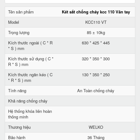
Tên sản phẩm
Két sắt chống cháy kcc 110 Vân tay
Model
KCC110 VT
Trọng lượng
85 ± 10kg
Kích thước ngoài ( C * R
630 * 425 * 445
* S ) mm
Kích thước sử dụng ( C *
320 * 350 * 300
R * S ) mm
Kích thước ngăn kéo ( C
130 * 350 * 250
* R * S ) mm
Tính năng
An Toàn chống cháy
Khả năng chống cháy
Hệ thống khóa liên hoàn
thông minh
Thương hiệu
WELKO
Bảo hành
36 Tháng