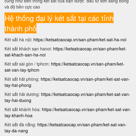
cũng như bên trong két sắt của bạn được đầu tư sơn sáng bóng
và độ bền cực cao
Hệ thống đại lý két sắt tại các tỉnh
thành phố
Két sắt hà nội:
https://ketsatcaocap.vn/san-pham/ket-sat-ha-noi
Két sắt khách sạn hanoi:
https://ketsatcaocap.vn/san-pham/ket-
sat-khach-san-ha-noi
Két sắt sài gòn / tphcm:
https://ketsatcaocap.vn/san-pham/ket-
sat-van-tay-tphcm
Két sắt hải phòng:
https://ketsatcaocap.vn/san-pham/ket-sat-van-
tay-hai-phong
Két sắt hải dương:
https://ketsatcaocap.vn/san-pham/ket-sat-van-
tay-hai-duong
Két sắt khánh hòa:
https://ketsatcaocap.vn/san-pham/ket-sat-van-
tay-khanh-hoa
Két sắt đà nẵng:
https://ketsatcaocap.vn/san-pham/ket-sat-van-
tay-da-nang