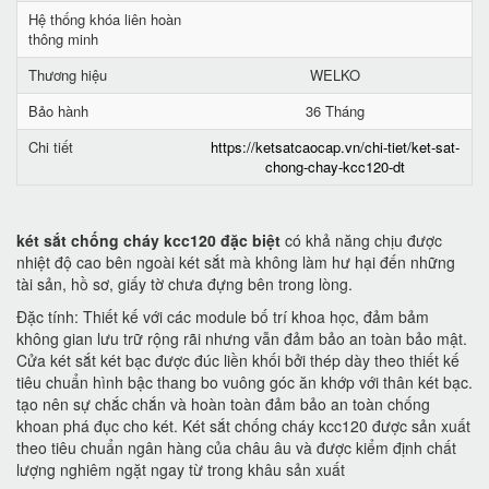
Hệ thống khóa liên hoàn
thông minh
Thương hiệu
WELKO
Bảo hành
36 Tháng
Chi tiết
https://ketsatcaocap.vn/chi-tiet/ket-sat-
chong-chay-kcc120-dt
két sắt chống cháy kcc120 đặc biệt
có khả năng chịu được
nhiệt độ cao bên ngoài két sắt mà không làm hư hại đến những
tài sản, hồ sơ, giấy tờ chưa đựng bên trong lòng.
Đặc tính: Thiết kế với các module bố trí khoa học, đảm bảm
không gian lưu trữ rộng rãi nhưng vẫn đảm bảo an toàn bảo mật.
Cửa két sắt két bạc được đúc liền khối bởi thép dày theo thiết kế
tiêu chuẩn hình bậc thang bo vuông góc ăn khớp với thân két bạc.
tạo nên sự chắc chắn và hoàn toàn đảm bảo an toàn chống
khoan phá đục cho két. Két sắt chống cháy kcc120 được sản xuất
theo tiêu chuẩn ngân hàng của châu âu và được kiểm định chất
lượng nghiêm ngặt ngay từ trong khâu sản xuất