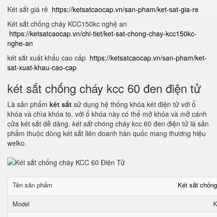
Két sắt giá rẻ
https://ketsatcaocap.vn/san-pham/ket-sat-gia-re
Két sắt chống cháy KCC150kc nghệ an
https://ketsatcaocap.vn/chi-tiet/ket-sat-chong-chay-kcc150kc-
nghe-an
két sắt xuất khẩu cao cấp
https://ketsatcaocap.vn/san-pham/ket-
sat-xuat-khau-cao-cap
két sắt chống cháy kcc 60 đen điện tử
Là sản phẩm
két sắt
sử dụng hệ thống khóa két điện tử với ổ
khóa và chìa khóa to. với ổ khóa này có thể mở khóa và mở cánh
cửa két sắt dễ dàng.
két sắt
chóng cháy kcc 60 đen điện tử là sản
phẩm thuộc dòng két sắt liên doanh hàn quốc mang thương hiệu
welko.
Tên sản phẩm
Két sắt chốn
Model
K