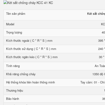
Tên sản phẩm
Két sắt chố
Model
KC
Trọng lượng
40
Kích thước ngoài ( C * R * S ) mm
395 
Kích thước sử dụng ( C * R * S ) mm
240 
Kích thước ngăn kéo ( C * R * S ) mm
30 *
Tính năng
An Toà
Khả năng chống cháy
1350 độ C
Hệ thống khóa liên hoàn thông minh
Tay cầm: 01 - Chì
Thương hiệu
Bảo hành
3