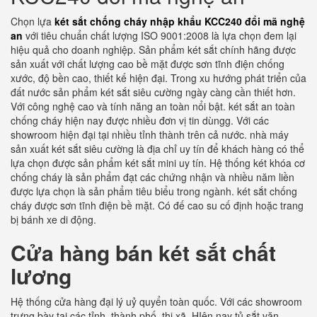
Chọn lựa
két sắt chống cháy nhập khẩu KCC240 đổi mã nghệ
an
với tiêu chuẩn chất lượng ISO 9001:2008 là lựa chọn đem lại
hiệu quả cho doanh nghiệp. Sản phẩm két sắt chính hãng được
sản xuất với chất lượng cao bề mặt được sơn tĩnh điện chống
xước, độ bền cao, thiết kế hiện đại. Trong xu hướng phát triển của
đất nước sản phẩm két sắt siêu cường ngày càng cần thiết hơn.
Với công nghệ cao và tính năng an toàn nổi bật. két sắt an toàn
chống cháy hiện nay được nhiều đơn vị tin dùngg. Với các
showroom hiện đại tại nhiều tỉnh thành trên cả nước. nhà máy
sản xuất két sắt siêu cường là địa chỉ uy tín để khách hàng có thể
lựa chọn được sản phẩm két sắt mini uy tín. Hệ thống két khóa cơ
chống cháy là sản phẩm đạt các chứng nhận và nhiều năm liền
được lựa chọn là sản phẩm tiêu biểu trong ngành. két sắt chống
cháy được sơn tĩnh điện bề mặt. Có đế cao su cố định hoặc trang
bị bánh xe di động.
Cửa hàng bán két sắt chất
lương
Hệ thống cửa hàng đại lý uỷ quyển toàn quốc. Với các showroom
trưng bày tại các tỉnh, thành phố, thị xã. HIện nay tủ sắt văn