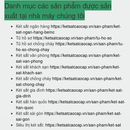
Danh mục các sản phẩm được sản
xuất tại nhà máy chúng tôi
Két sắt ngân hàng
https://ketsatcaocap.vn/san-pham/ket-
sat-ngan-hang-bemc
Tủ hồ sơ
https://ketsatcaocap.vn/san-pham/tu-ho-so
Tủ hồ sơ chống cháy
https://ketsatcaocap.vn/san-pham/tu-
ho-so-chong-chay
Két sắt văn phòng
https://ketsatcaocap.vn/san-pham/ket-
sat-van-phong
Két sắt khách sạn
https://ketsatcaocap.vn/san-pham/ket-
sat-khach-san
Két sắt chống cháy
https://ketsatcaocap.vn/san-pham/ket-
sat-chong-chay
Két sắt gia đình
https://ketsatcaocap.vn/san-pham/ket-sat-
gia-dinh
Két sắt hàn quốc
https://ketsatcaocap.vn/san-pham/ket-sat-
han-quoc
Két sắt sài gòn
https://ketsatcaocap.vn/san-pham/ket-sat-
sai-gon
Siêu thị két sắt:
https://ketsatcaocap.vn/san-pham/ket-sat