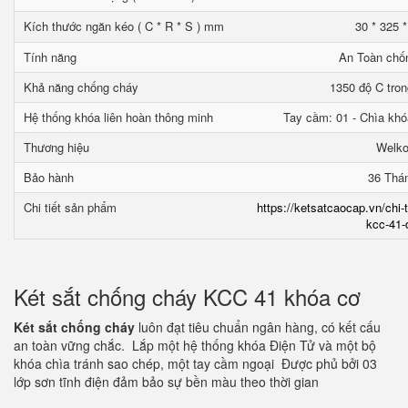
Kích thước ngăn kéo ( C * R * S ) mm
30 * 325 
Tính năng
An Toàn chố
Khả năng chống cháy
1350 độ C tron
Hệ thống khóa liên hoàn thông minh
Tay cầm: 01 - Chìa khó
Thương hiệu
Welk
Bảo hành
36 Thá
Chi tiết sản phẩm
https://ketsatcaocap.vn/chi-
kcc-41-
Két sắt chống cháy KCC 41 khóa cơ
Két sắt chống cháy
luôn đạt tiêu chuẩn ngân hàng, có kết cấu
an toàn vững chắc. Lắp một hệ thống khóa Điện Tử và một bộ
khóa chìa tránh sao chép, một tay cầm ngoại Được phủ bởi 03
lớp sơn tĩnh điện đảm bảo sự bền màu theo thời gian