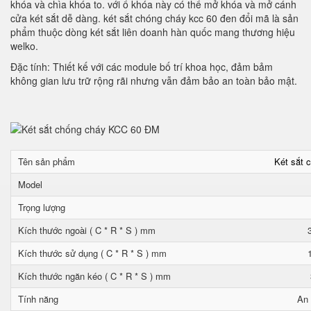
khóa và chìa khóa to. với ổ khóa này có thể mở khóa và mở cánh
cửa két sắt dễ dàng. két sắt chóng cháy kcc 60 đen đổi mã là sản
phẩm thuộc dòng két sắt liên doanh hàn quốc mang thương hiệu
welko.
Đặc tính: Thiết kế với các module bố trí khoa học, đảm bảm
không gian lưu trữ rộng rãi nhưng vẫn đảm bảo an toàn bảo mật.
Tên sản phẩm
Két sắt 
Model
Trọng lượng
Kích thước ngoài ( C * R * S ) mm
Kích thước sử dụng ( C * R * S ) mm
Kích thước ngăn kéo ( C * R * S ) mm
Tính năng
An 