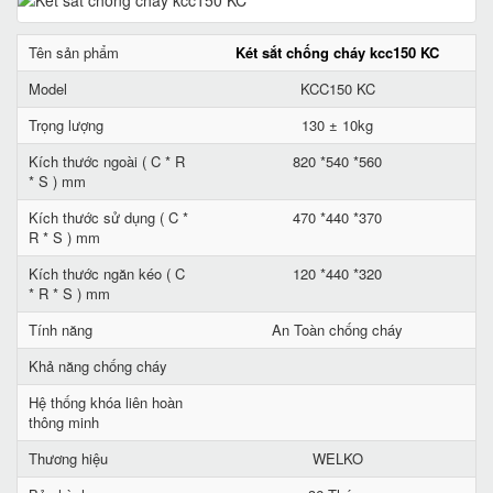
Tên sản phẩm
Két sắt chống cháy kcc150 KC
Model
KCC150 KC
Trọng lượng
130 ± 10kg
Kích thước ngoài ( C * R
820 *540 *560
* S ) mm
Kích thước sử dụng ( C *
470 *440 *370
R * S ) mm
Kích thước ngăn kéo ( C
120 *440 *320
* R * S ) mm
Tính năng
An Toàn chống cháy
Khả năng chống cháy
Hệ thống khóa liên hoàn
thông minh
Thương hiệu
WELKO