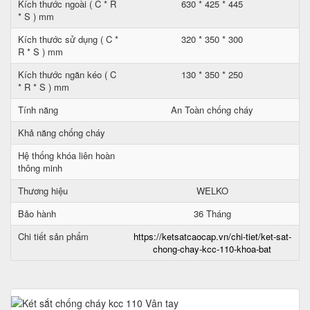
Kích thước ngoài ( C * R
630 * 425 * 445
* S ) mm
Kích thước sử dụng ( C *
320 * 350 * 300
R * S ) mm
Kích thước ngăn kéo ( C
130 * 350 * 250
* R * S ) mm
Tính năng
An Toàn chống cháy
Khả năng chống cháy
Hệ thống khóa liên hoàn
thông minh
Thương hiệu
WELKO
Bảo hành
36 Tháng
Chi tiết sản phẩm
https://ketsatcaocap.vn/chi-tiet/ket-sat-
chong-chay-kcc-110-khoa-bat