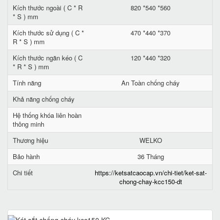
Kích thước ngoài ( C * R
820 *540 *560
* S ) mm
Kích thước sử dụng ( C *
470 *440 *370
R * S ) mm
Kích thước ngăn kéo ( C
120 *440 *320
* R * S ) mm
Tính năng
An Toàn chống cháy
Khả năng chống cháy
Hệ thống khóa liên hoàn
thông minh
Thương hiệu
WELKO
Bảo hành
36 Tháng
Chi tiết
https://ketsatcaocap.vn/chi-tiet/ket-sat-
chong-chay-kcc150-dt