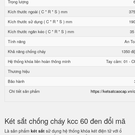
Trọng lượng
Kích thước ngoài ( C * R * S ) mm
375
Kích thước sử dụng ( C * R * S ) mm
190
Kích thước ngăn kéo ( C * R * S ) mm
35
Tính năng
An To
Khả năng chống cháy
1350 độ
Hệ thống khóa liên hoàn thông minh
Tay cầm: 01 - Ch
Thương hiệu
Bảo hành
Chi tiết sản phẩm
https://ketsatcaocap.vn/c
Két sắt chống cháy kcc 60 đen đổi mã
Là sản phẩm
két sắt
sử dụng hệ thống khóa két điện tử với ổ