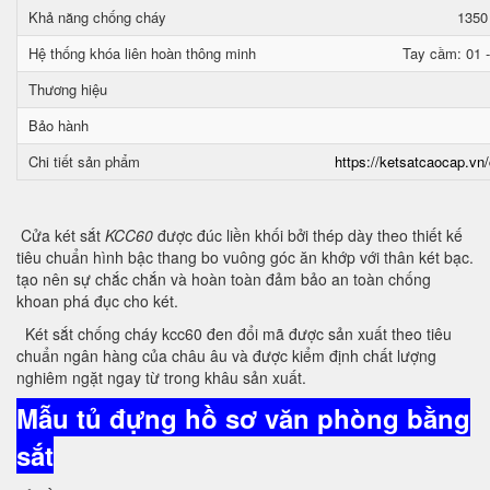
Khả năng chống cháy
1350
Hệ thống khóa liên hoàn thông minh
Tay cầm: 01 -
Thương hiệu
Bảo hành
Chi tiết sản phẩm
https://ketsatcaocap.vn/
Cửa két sắt
KCC60
được đúc liền khối bởi thép dày theo thiết kế
tiêu chuẩn hình bậc thang bo vuông góc ăn khớp với thân két bạc.
tạo nên sự chắc chắn và hoàn toàn đảm bảo an toàn chống
khoan phá đục cho két.
Két sắt chống cháy kcc60 đen đổi mã được sản xuất theo tiêu
chuẩn ngân hàng của châu âu và được kiểm định chất lượng
nghiêm ngặt ngay từ trong khâu sản xuất.
Mẫu tủ đựng hồ sơ văn phòng bằng
sắt