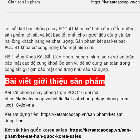
Chi tiết sản phẩm
https://ketsatcaocap.vn/ch
két sắt két bạc chống cháy KCC 41 khóa cơ Luôn đem đến những
sản phẩm két sắt và két bạc tốt nhất cho người tiêu dùng và làm
hài lòng khách hàng về chất lượng. Sản phẩm két sắt két bạc
KCC 41 khóa cơ công nghệ bảo mật hiện đại.
Hệ Thống Khoá Két Sắt Liên Hoàn thoogn minh tạo ra sự an toàn
bảo mật cao độ cùng khoá Cơ tinh vi, dễ sử dụng an toàn trong
công tác giữ gìn bảo mật cho từng như cầu sử dụng.
Bài viết giới thiệu sản phẩm
Két sắt chống cháy chống trộm KCC110 đổi mã
https://ketsatcaocap.vn/chi-tiet/ket-sat-chong-chay-chong-trom-
kcc110-doi-ma
Két sắt đựng tiền
https://ketsatcaocap.vn/san-pham/ket-sat-
dung-tien
Két sắt hàn quốc korea safes
https://ketsatcaocap.vn/san-
pham/ket-sat-han-quoc-korea-safes