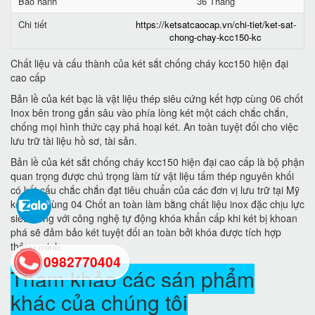
Bảo hành
36 Tháng
Chi tiết
https://ketsatcaocap.vn/chi-tiet/ket-sat-
chong-chay-kcc150-kc
Chất liệu và cấu thành của két sắt chống cháy kcc150 hiện đại
cao cấp
Bản lề của két bạc là vật liệu thép siêu cứng kết hợp cùng 06 chốt
Inox bên trong gắn sâu vào phía lòng két một cách chắc chắn,
chống mọi hình thức cạy phá hoại két. An toàn tuyệt đối cho việc
lưu trữ tài liệu hồ sơ, tài sản.
Bản lề của két sắt chống cháy kcc150 hiện đại cao cấp là bộ phận
quan trọng được chú trọng làm từ vật liệu tấm thép nguyên khối
có kết cấu chắc chắn đạt tiêu chuẩn của các đơn vị lưu trữ tại Mỹ
kết hợp cùng 04 Chốt an toàn làm bằng chất liệu inox đặc chịu lực
siêu cứng với công nghệ tự động khóa khẩn cấp khi két bị khoan
phá sẽ đảm bảo két tuyệt đối an toàn bởi khóa được tích hợp
thông minh.
0982770404
Tham khảo các sán phẩm
khác của chúng tôi
back