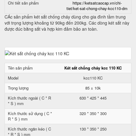
Chi tiết sản phẩm
https://ketsatcaocap.vn/chi-
tiet/ket-sat-chong-chay-kcc110-dm
CÁc sản phẩm két sắt chống cháy dùng cho gia đình tầm trung
với trọng lượng khoảng từ 90kg đến 200kg. Các dòng két sắt này
được đúc bằng sắt và hợp kim đảm bảo an toàn.
Tên sản phẩm
Két sắt chống cháy kcc 110 KC
Model
kcc110 KC
Trọng lượng
85 ± 10k
Kích thước ngoài ( C * R
630 * 425 * 445
* S ) mm
Kích thước sử dụng ( C *
320 * 350 * 300
R * S ) mm
Kích thước ngăn kéo ( C
130 * 350 * 250
* R * S ) mm