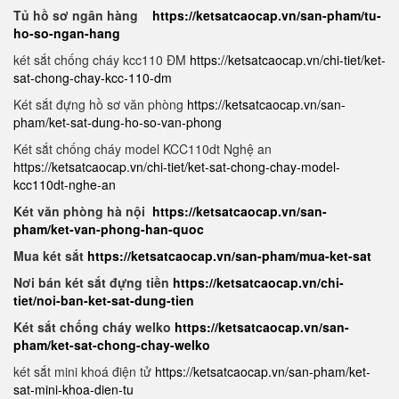
Tủ hồ sơ ngân hàng
https://ketsatcaocap.vn/san-pham/tu-
ho-so-ngan-hang
két sắt chống cháy kcc110 ĐM
https://ketsatcaocap.vn/chi-tiet/ket-
sat-chong-chay-kcc-110-dm
Két sắt đựng hồ sơ văn phòng
https://ketsatcaocap.vn/san-
pham/ket-sat-dung-ho-so-van-phong
Két sắt chống cháy model KCC110dt Nghệ an
https://ketsatcaocap.vn/chi-tiet/ket-sat-chong-chay-model-
kcc110dt-nghe-an
Két văn phòng hà nội
https://ketsatcaocap.vn/san-
pham/ket-van-phong-han-quoc
Mua két sắt
https://ketsatcaocap.vn/san-pham/mua-ket-sat
Nơi bán két sắt đựng tiền
https://ketsatcaocap.vn/chi-
tiet/noi-ban-ket-sat-dung-tien
Két sắt chống cháy welko
https://ketsatcaocap.vn/san-
pham/ket-sat-chong-chay-welko
két sắt mini khoá điện tử
https://ketsatcaocap.vn/san-pham/ket-
sat-mini-khoa-dien-tu