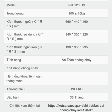
Model
KCC120 DM
Trọng lượng
100 ± 10kg
Kích thước ngoài ( C * R
660 * 440 * 460
* S ) mm
Kích thước sử dụng ( C *
340 * 350 * 320
R * S ) mm
Kích thước ngăn kéo ( C
130 * 350 * 295
* R * S ) mm
Tính năng
An Toàn chống cháy
Khả năng chống cháy
Hệ thống khóa liên hoàn
thông minh
Thương hiệu
WELKO
Bảo hành
36 Tháng
Chi tiết xem thêm tại
https://ketsatcaocap.vn/chi-tiet/ket-sat-
chong-chay-kcc120-dm