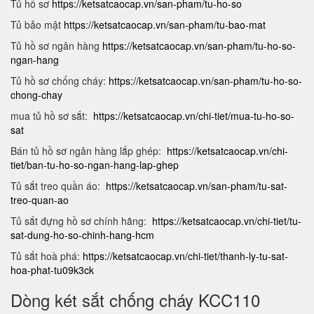
Tủ hồ sơ
https://ketsatcaocap.vn/san-pham/tu-ho-so
Tủ bảo mật
https://ketsatcaocap.vn/san-pham/tu-bao-mat
Tủ hồ sơ ngân hàng
https://ketsatcaocap.vn/san-pham/tu-ho-so-
ngan-hang
Tủ hồ sơ chống cháy:
https://ketsatcaocap.vn/san-pham/tu-ho-so-
chong-chay
mua tủ hồ sơ sắt:
https://ketsatcaocap.vn/chi-tiet/mua-tu-ho-so-
sat
Bán tủ hồ sơ ngân hàng lắp ghép:
https://ketsatcaocap.vn/chi-
tiet/ban-tu-ho-so-ngan-hang-lap-ghep
Tủ sắt treo quần áo:
https://ketsatcaocap.vn/san-pham/tu-sat-
treo-quan-ao
Tủ sắt đựng hồ sơ chính hãng:
https://ketsatcaocap.vn/chi-tiet/tu-
sat-dung-ho-so-chinh-hang-hcm
Tủ sắt hoà phá:
https://ketsatcaocap.vn/chi-tiet/thanh-ly-tu-sat-
hoa-phat-tu09k3ck
Dòng két sắt chống cháy KCC110