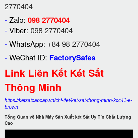
2770404
-
Zalo:
098 2770404
-
Viber:
098 2770404
-
WhatsApp:
+84 98 2770404
-
WeChat ID:
FactorySafes
Link Liên Kết Két Sắt
Thông Minh
https://ketsatcaocap.vn/chi-tiet/ket-sat-thong-minh-kcc41-e-
brown
Tổng Quan về Nhà Máy Sản Xuất két Sắt Uy Tín Chất Lượng
Cao