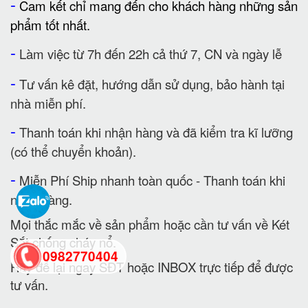
-
Cam kết chỉ mang đến cho khách hàng những sản
phẩm tốt nhất.
-
Làm việc từ 7h đến 22h cả thứ 7, CN và ngày lễ
-
Tư vấn kê đặt, hướng dẫn sử dụng, bảo hành tại
nhà miễn phí.
-
Thanh toán khi nhận hàng và đã kiểm tra kĩ lưỡng
(có thể chuyển khoản).
-
Miễn Phí Ship nhanh toàn quốc - Thanh toán khi
nhận hàng.
Mọi thắc mắc về sản phẩm hoặc cần tư vấn về Két
Sắt chống cháy nổ.
0982770404
Hãy để lại ngay SĐT hoặc INBOX trực tiếp để được
tư vấn.
back