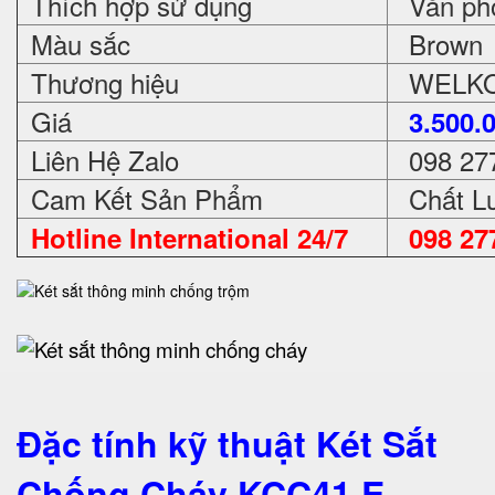
Thích hợp sử dụng
Văn phòn
Màu sắc
Brown
Thương hiệu
WELKO 
Giá
3.500.
Liên Hệ Zalo
098 27
Cam Kết Sản Phẩm
Chất Lư
Hotline International 24/7
098 27
Đặc tính kỹ thuật Két Sắt
Chống Cháy KCC41 E -