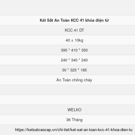
Két Sắt An Toàn KCC 41 khóa điện tử
KCC 41 DT
40 ± 10kg
395 * 410 * 350
240 * 340 * 240
30 * 325 * 185
An Toàn chống cháy
WELKO
36 Tháng
https://ketsatcaocap.vn/chi-tiet/ket-sat-an-toan-kcc-41-khoa-dien-tu