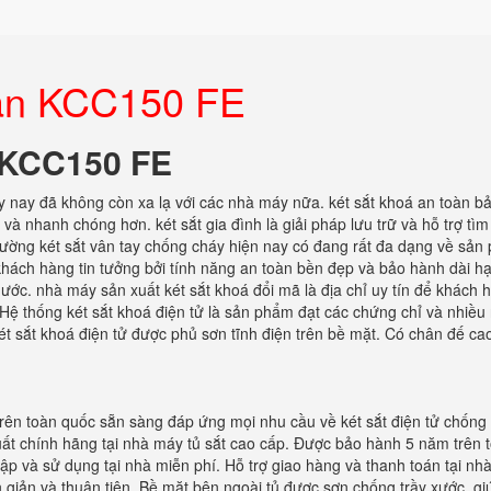
toàn KCC150 FE
n KCC150 FE
y nay đã không còn xa lạ với các nhà máy nữa. két sắt khoá an toàn b
 và nhanh chóng hơn. két sắt gia đình là giải pháp lưu trữ và hỗ trợ tì
 trường két sắt vân tay chống cháy hiện nay có đang rất đa dạng về sả
hách hàng tin tưởng bởi tính năng an toàn bền đẹp và bảo hành dài hạ
nước. nhà máy sản xuất két sắt khoá đổi mã là địa chỉ uy tín để khách 
. Hệ thống két sắt khoá điện tử là sản phẩm đạt các chứng chỉ và nhiề
ét sắt khoá điện tử được phủ sơn tĩnh điện trên bề mặt. Có chân đế ca
 trên toàn quốc sẵn sàng đáp ứng mọi nhu cầu về két sắt điện tử chống
uất chính hãng tại nhà máy tủ sắt cao cấp. Được bảo hành 5 năm trên 
ập và sử dụng tại nhà miễn phí. Hỗ trợ giao hàng và thanh toán tại nhà
ơn giản và thuận tiên. Bề mặt bên ngoài tủ được sơn chống trầy xước. gi