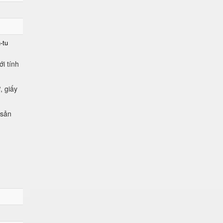
-tu
i tính
, giấy
 sản