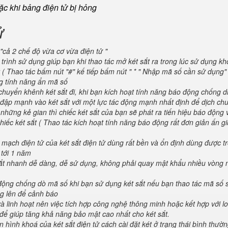
oặc khi bảng điện tử bị hỏng
ử
"cả 2 chế độ vừa cơ vừa điện tử "
trình sử dụng giúp bạn khi thao tác mở két sắt ra trong lúc sử dụng kh
 ( Thao tác bấm nút "#" kế tiếp bấm nút " * " Nhập mã số cần sử dụng
ng tính năng ẩn mã số
huyển khênh két sắt đi, khi bạn kích hoạt tính năng báo động chống d
va đập mạnh vào két sắt với một lực tác động mạnh nhất định để dịch ch
 những kẻ gian thì chiếc két sắt của bạn sẽ phát ra tiến hiệu báo động
iếc két sắt ( Thao tác kích hoạt tính năng báo động rất đơn giản ấn g
 mạch điện tử của két sắt điện tử dùng rất bền và ổn định dùng được t
 tới 1 năm
 sắt nhanh dễ dàng, dễ sử dụng, không phải quay mật khẩu nhiều vòng 
 động chống dò mã số khi bạn sử dụng két sắt nếu bạn thao tác mã số 
g lên để cảnh báo
và linh hoạt nên việc tích hợp công nghệ thông minh hoặc kết hợp với l
để giúp tăng khả năng bảo mật cao nhất cho két sắt.
 hình khoá của két sắt điện tử cách cài đặt két ở trạng thái bình thườ