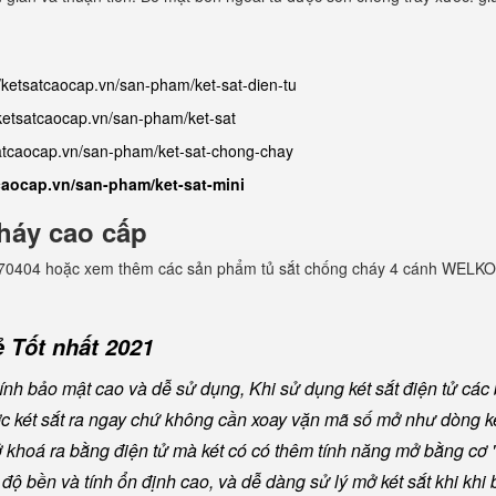
//ketsatcaocap.vn/san-pham/ket-sat-dien-tu
/ketsatcaocap.vn/san-pham/ket-sat
satcaocap.vn/san-pham/ket-sat-chong-chay
tcaocap.vn/san-pham/ket-sat-mini
háy cao cấp
982770404 hoặc xem thêm các sản phẩm tủ sắt chống cháy 4 cánh WELKO
 Tốt nhất 2021
nh bảo mật cao và dễ sử dụng, Khi sử dụng két sắt điện tử các
ược két sắt ra ngay chứ không cần xoay vặn mã số mở như dòng ké
khoá ra bằng điện tử mà két có có thêm tính năng mở bằng cơ "
ộ bền và tính ổn định cao, và dễ dàng sử lý mở két sắt khi khi b