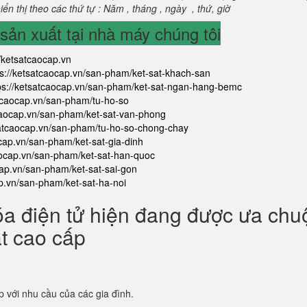
ển thị theo các thứ tự : Năm , tháng , ngày , thứ, giờ
ản xuất tại nhà máy chúng tôi
//ketsatcaocap.vn
ps://ketsatcaocap.vn/san-pham/ket-sat-khach-san
ps://ketsatcaocap.vn/san-pham/ket-sat-ngan-hang-bemc
atcaocap.vn/san-pham/tu-ho-so
tcaocap.vn/san-pham/ket-sat-van-phong
satcaocap.vn/san-pham/tu-ho-so-chong-chay
ocap.vn/san-pham/ket-sat-gia-dinh
aocap.vn/san-pham/ket-sat-han-quoc
cap.vn/san-pham/ket-sat-sai-gon
ap.vn/san-pham/ket-sat-ha-noi
óa điện tử hiện đang được ưa ch
ắt cao cấp
p với nhu cầu của các gia đình.