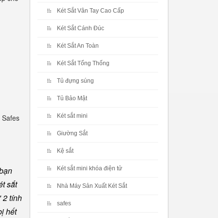
Két Sắt Vân Tay Cao Cấp
Két Sắt Cánh Đúc
Két Sắt An Toàn
Két Sắt Tổng Thống
Tủ đựng súng
Tủ Bảo Mật
Két sắt mini
 Safes
Giường Sắt
Kệ sắt
 bạn
Két sắt mini khóa điện tử
t sắt
Nhà Máy Sản Xuất Két Sắt
 2 tính
safes
ị hết