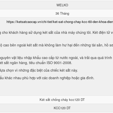
WELKO
36 Tháng
https://ketsatcaocap.vn/chi-tiet/ket-sat-chong-chay-kcc-60-den-khoa-dien
 cho khách hàng sử dụng két sắt của nhà máy chúng tôi. Két điện tử vớ
ộ cao bên ngoài két sắt mà không làm hư hại đến những tài sản, hồ sơ
guyên vật liệu nhập khẩu cao cấp từ nước ngoài, và trải qua quá trình
két sắt ngân hàng, tiêu chuẩn ISO 9001-2008.
ựa chọn vì những đặc biệt của chiếc két sắt này.
hẩu khác nhau phù hợp với các doanh nghiệp hoặc gia đình.
Két sắt chống cháy kcc120 DT
KCC120 DT