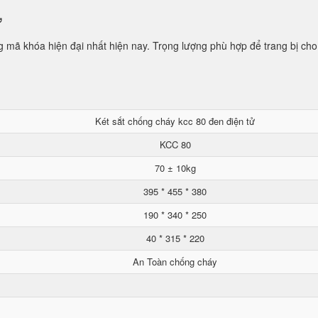
ử
mã khóa hiện đại nhất hiện nay. Trọng lượng phù hợp để trang bị cho
Két sắt chống cháy kcc 80 đen điện tử
KCC 80
70 ± 10kg
395 * 455 * 380
190 * 340 * 250
40 * 315 * 220
An Toàn chống cháy