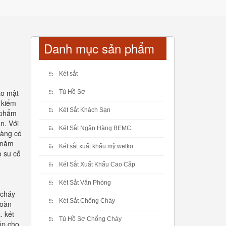
Danh mục sản phẩm
Két sắt
ảo mật
Tủ Hồ Sơ
m kiếm
Két Sắt Khách Sạn
n phẩm
n. Với
Két Sắt Ngân Hàng BEMC
hàng có
u năm
Két sắt xuất khẩu mỹ welko
o su cố
Két Sắt Xuất Khẩu Cao Cấp
Két Sắt Văn Phòng
 cháy
Két Sắt Chống Cháy
toàn
. két
Tủ Hồ Sơ Chống Cháy
úp cho