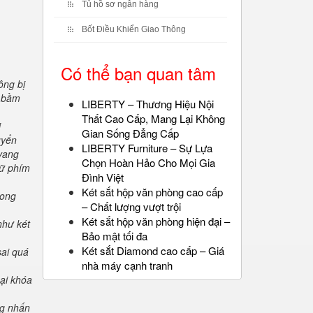
Tủ hồ sơ ngân hàng
Bốt Điều Khiển Giao Thông
Có thể bạn quan tâm
ông bị
" bầm
LIBERTY – Thương Hiệu Nội
Thất Cao Cấp, Mang Lại Không
i
Gian Sống Đẳng Cấp
uyển
LIBERTY Furniture – Sự Lựa
 vang
Chọn Hoàn Hảo Cho Mọi Gia
iữ phím
Đình Việt
Két sắt hộp văn phòng cao cấp
rong
– Chất lượng vượt trội
Két sắt hộp văn phòng hiện đại –
như két
Bảo mật tối đa
Két sắt Diamond cao cấp – Giá
sai quá
nhà máy cạnh tranh
oại khóa
ng nhấn