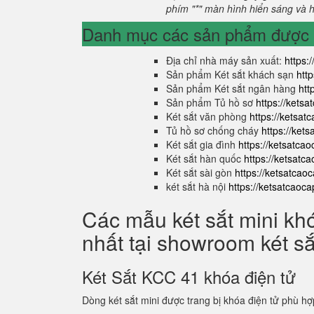
phím "*" màn hình hiển sáng và hi
Danh mục các sản phẩm được s
Địa chỉ nhà máy sản xuất:
https:
Sản phẩm Két sắt khách sạn
htt
Sản phẩm Két sắt ngân hàng
htt
Sản phẩm Tủ hồ sơ
https://kets
Két sắt văn phòng
https://ketsa
Tủ hồ sơ chống cháy
https://ket
Két sắt gia đình
https://ketsatca
Két sắt hàn quốc
https://ketsatc
Két sắt sài gòn
https://ketsatcao
két sắt hà nội
https://ketsatcaoc
Các mẫu két sắt mini kh
nhất tại showroom két s
Két Sắt KCC 41 khóa điện tử
Dòng két sắt mini được trang bị khóa điện tử phù hợ