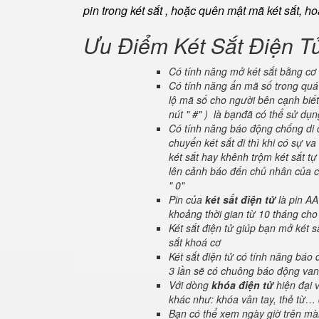
pin trong két sắt , hoặc quên mật mã két sắt, h
Ưu Điểm Két Sắt Điện T
Có tính năng mở két sắt bằng cơ 
Có tính năng ẩn mã số trong quá 
lộ mã số cho người bên cạnh biết
nút " #" ) là bạnđã có thể sử dụ
Có tính năng báo động chống di c
chuyển két sắt đi thì khi có sự 
két sắt hay khênh trộm két sắt tự
lên cảnh báo đến chủ nhân của ch
" 0"
Pin của
két sắt điện tử
là pin AA
khoảng thời gian từ 10 tháng cho
Két sắt điện tử giúp bạn mở két
sắt khoá cơ
Két sắt điện tử có tính năng báo
3 lần sẽ có chuông báo động van
Với dòng
khóa điện tử
hiện đại 
khác như: khóa vân tay, thẻ từ… 
Bạn có thể xem ngày giờ trên màn