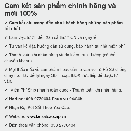
Cam kết
sản phẩm chính hãng và
mới 100%
✔
Cam kết
chỉ mang đến cho khách hàng những sản phẩm
tốt nhất.
✔ Làm việc từ 7h đến 22h cả thứ 7,CN và ngày lễ
✔ Tư vấn kê đặt, hướng dẫn sử dụng, bảo hành tại nhà miễn phí.
✔ Thanh toán khi nhận hàng và đã kiểm tra kĩ lưỡng (có thể
chuyển khoản)
✔ Mọi thắc mắc về sản phẩm hoặc cần tư vấn về Tủ Hồ Sơ chống
cháy nổ. Hãy để lại ngay SĐT hoặc IBOX trực tiếp để được tư
vấn.
✔
Miễn Phí Ship nhanh toàn quốc - Thanh toán khi nhận hàng.
✔ Hotline: 098 2770404 Phục vụ 24/24h
✔
Nhận Đặt Két Sắt Theo Yêu Cầu.
✔
Website:
www.ketsatcaocap.vn
✔ Điện thoại văn phòng: 098 2770404