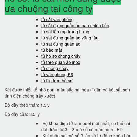
ưa chuộng tại công ty
tủ sắt văn phòng
tủ sắt đựng quần áo bao nhiêu tiền
tủ sắt lắp ráp trung hưng
tủ sắt đựng quần áo vũng tàu
tủ sắt đựng quần áo
tủ bảo mật
tủ hồ sơ chống cháy
tủ treo quần áo inox
tủ chống cháy
tủ văn phòng K6
tủ file treo hồ sơ
Két được thiết kế nhỏ gọn, màu sắc hài hòa (Toàn bộ két sắt sơn
tĩnh điện chống trầy xước)
Độ dày thép thân: 1.5ly
Độ dày cửa: 3.5 ly
Bộ khóa điện tử là model mới nhất, có thể cài
đặt được từ 3 – 8 mã số có màn hình LED
Khi nhập sai mã số 3 lần và tự động khóa bàn