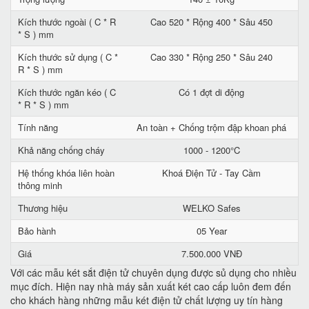
Kích thước ngoài ( C * R
Cao 520 * Rộng 400 * Sâu 450
* S ) mm
Kích thước sử dụng ( C *
Cao 330 * Rộng 250 * Sâu 240
R * S ) mm
Kích thước ngăn kéo ( C
Có 1 đợt di động
* R * S ) mm
Tính năng
An toàn + Chống trộm đập khoan phá
Khả năng chống cháy
1000 - 1200°C
Hệ thống khóa liên hoàn
Khoá Điện Tử - Tay Cầm
thông minh
Thương hiệu
WELKO Safes
Bảo hành
05 Year
Giá
7.500.000 VNĐ
Với các mẫu két sắt điện tử chuyên dụng được sủ dụng cho nhiều
mục đích. Hiện nay nhà máy sản xuất két cao cấp luôn đem đến
cho khách hàng những mẫu két điện tử chất lượng uy tín hàng