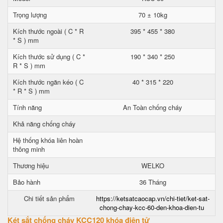
Trọng lượng
70 ± 10kg
Kích thước ngoài ( C * R
395 * 455 * 380
* S ) mm
Kích thước sử dụng ( C *
190 * 340 * 250
R * S ) mm
Kích thước ngăn kéo ( C
40 * 315 * 220
* R * S ) mm
Tính năng
An Toàn chống cháy
Khả năng chống cháy
Hệ thống khóa liên hoàn
thông minh
Thương hiệu
WELKO
Bảo hành
36 Tháng
Chi tiết sản phẩm
https://ketsatcaocap.vn/chi-tiet/ket-sat-
chong-chay-kcc-60-den-khoa-dien-tu
Két sắt chống cháy KCC120 khóa điện tử