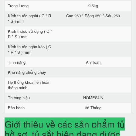
Trọng lượng
9.5kg
Kích thước ngoài ( C * R
Cao 250 * Rộng 350 * Sâu 250
* S ) mm
Kích thước sử dụng ( C *
R * S ) mm
Kích thước ngăn kéo ( C
* R * S ) mm
Tính năng
An Toàn
Khả năng chống cháy
Hệ thống khóa liên hoàn
thông minh
Thương hiệu
HOMESUN
Bảo hành
36 Tháng
Giới thiệu về các sản phẩm tủ
hồ sơ, tủ sắt hiện đang được