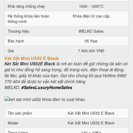
Khả năng chống cháy
1000 - 1200°C
Hệ thống khóa liên hoàn
Khóa điện tử cao cấp
thông minh
Thương hiệu
WELKO Safes
Bảo hành
05 Year
Giá
7.500.000 VNĐ
Két Sắt Mini US52 E Black
Két Sắt Mini US52E Black
là nơi an toàn để giữ những tài sản có
giá trị như đồng hồ sang trọng, đồ trang sức, điện thoại di động,
tài liệu, giấy tờ khác của bạn. Gọi cho chúng tôi qua Hotline 0982
770 404 để được tư vấn két sắt chính hãng
WELKO.
#SafesLuxuryHomeSafes
Tên sản phẩm
Két Sắt Mini US52 E Black
Model
Két Sắt Mini US52 E Black
Trọng lượng
140 ± 10Kg