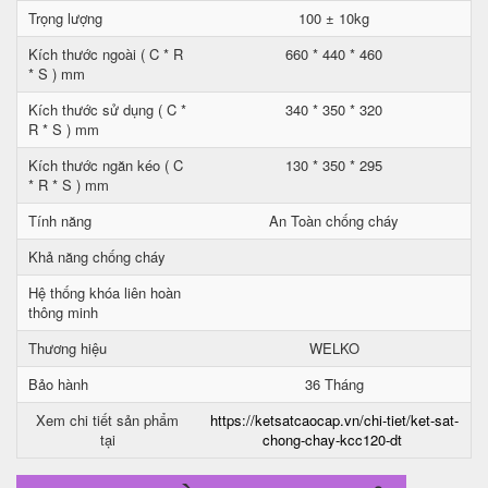
Trọng lượng
100 ± 10kg
Kích thước ngoài ( C * R
660 * 440 * 460
* S ) mm
Kích thước sử dụng ( C *
340 * 350 * 320
R * S ) mm
Kích thước ngăn kéo ( C
130 * 350 * 295
* R * S ) mm
Tính năng
An Toàn chống cháy
Khả năng chống cháy
Hệ thống khóa liên hoàn
thông minh
Thương hiệu
WELKO
Bảo hành
36 Tháng
Xem chi tiết sản phẩm
https://ketsatcaocap.vn/chi-tiet/ket-sat-
tại
chong-chay-kcc120-dt