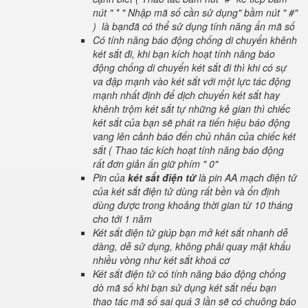
nút " * " Nhập mã số cần sử dụng" bầm nút " #"
) là bạnđã có thể sử dụng tính năng ẩn mã số
Có tính năng báo động chống di chuyển khênh
két sắt đi, khi bạn kích hoạt tính năng báo
động chống di chuyển két sắt đi thì khi có sự
va đập mạnh vào két sắt với một lực tác động
mạnh nhất định để dịch chuyển két sắt hay
khênh trộm két sắt tự những kẻ gian thì chiếc
két sắt của bạn sẽ phát ra tiến hiệu báo động
vang lên cảnh báo đến chủ nhân của chiếc két
sắt ( Thao tác kích hoạt tính năng báo động
rất đơn giản ấn giữ phím " 0"
Pin của
két sắt điện tử
là pin AA mạch điện tử
của két sắt điện tử dùng rất bền và ổn định
dùng được trong khoảng thời gian từ 10 tháng
cho tới 1 năm
Két sắt điện tử giúp bạn mở két sắt nhanh dễ
dàng, dễ sử dụng, không phải quay mật khẩu
nhiều vòng như két sắt khoá cơ
Két sắt điện tử có tính năng báo động chống
dò mã số khi bạn sử dụng két sắt nếu bạn
thao tác mã số sai quá 3 lần sẽ có chuông báo