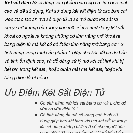
Két sắt điện tử
là dòng sản phẩm cao cấp có tính bảo mật
cao và dễ sử dụng, Khi sử dụng két sắt điện tử các bạn chỉ
việc thao tác ấn mã số điện tử là sẽ mở được két sắt ra
ngay chứ không cần xoay vặn mã số mở như dòng két sắt
khoá cơ ngoài ra không những có tính năng mở khoá ra
bằng điện tử mà két có có thêm tính năng mở bằng cơ " 2
tính năng trong một sản phẩm " giúp cho két sắt có độ bền
và tính ổn định cao, và dễ dàng sử lý mở két sắt khi khi bị
hết pin trong két sắt , hoặc quên mật mã két sắt, hoặc khi
bảng điện tử bị hỏng
Ưu Điểm Két Sắt Điện Tử
Có tính năng mở két sắt bằng cơ "cả 2 chế độ
vừa cơ vừa điện tử "
Có tính năng ẩn mã số trong quá trình sử
dụng giúp bạn khi thao tác mở két sắt ra trong
lúc sử dụng không bị lộ mã số cho người bên
cạnh biết ( Thao tác bấm nút "#" kế tiếp bấm