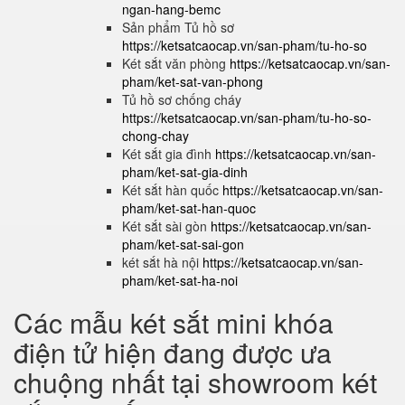
ngan-hang-bemc
Sản phẩm Tủ hồ sơ
https://ketsatcaocap.vn/san-pham/tu-ho-so
Két sắt văn phòng
https://ketsatcaocap.vn/san-
pham/ket-sat-van-phong
Tủ hồ sơ chống cháy
https://ketsatcaocap.vn/san-pham/tu-ho-so-
chong-chay
Két sắt gia đình
https://ketsatcaocap.vn/san-
pham/ket-sat-gia-dinh
Két sắt hàn quốc
https://ketsatcaocap.vn/san-
pham/ket-sat-han-quoc
Két sắt sài gòn
https://ketsatcaocap.vn/san-
pham/ket-sat-sai-gon
két sắt hà nội
https://ketsatcaocap.vn/san-
pham/ket-sat-ha-noi
Các mẫu két sắt mini khóa
điện tử hiện đang được ưa
chuộng nhất tại showroom két