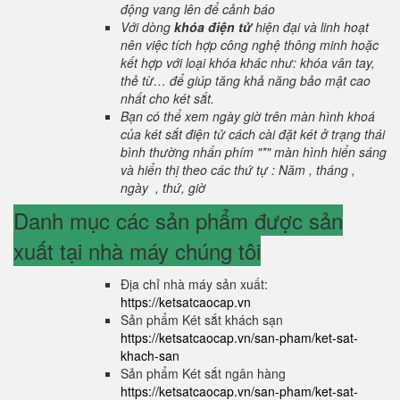
động vang lên để cảnh báo
Với dòng
khóa điện tử
hiện đại và linh hoạt
nên việc tích hợp công nghệ thông minh hoặc
kết hợp với loại khóa khác như: khóa vân tay,
thẻ từ… để giúp tăng khả năng bảo mật cao
nhất cho két sắt.
Bạn có thể xem ngày giờ trên màn hình khoá
của két sắt điện tử cách cài đặt két ở trạng thái
bình thường nhấn phím "*" màn hình hiển sáng
và hiển thị theo các thứ tự : Năm , tháng ,
ngày , thứ, giờ
Danh mục các sản phẩm được sản
xuất tại nhà máy chúng tôi
Địa chỉ nhà máy sản xuất:
https://ketsatcaocap.vn
Sản phẩm Két sắt khách sạn
https://ketsatcaocap.vn/san-pham/ket-sat-
khach-san
Sản phẩm Két sắt ngân hàng
https://ketsatcaocap.vn/san-pham/ket-sat-