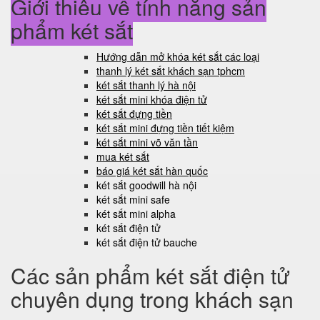
Giới thiệu về tính năng sản
phẩm két sắt
Hướng dẫn mở khóa két sắt các loại
thanh lý két sắt khách sạn tphcm
két sắt thanh lý hà nội
két sắt mini khóa điện tử
két sắt đựng tiền
két sắt mini đựng tiền tiết kiệm
két sắt mini võ văn tần
mua két sắt
báo giá két sắt hàn quốc
két sắt goodwill hà nội
két sắt mini safe
két sắt mini alpha
két sắt điện tử
két sắt điện tử bauche
Các sản phẩm két sắt điện tử
chuyên dụng trong khách sạn