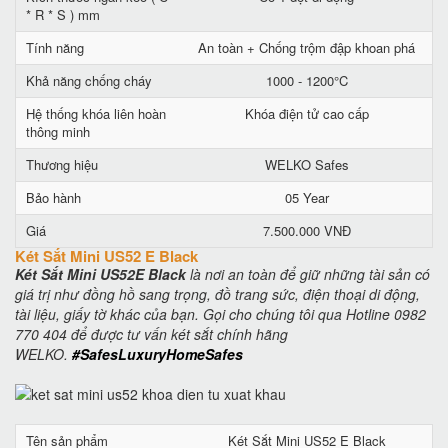
* R * S ) mm
Tính năng
An toàn + Chống trộm đập khoan phá
Khả năng chống cháy
1000 - 1200°C
Hệ thống khóa liên hoàn
Khóa điện tử cao cấp
thông minh
Thương hiệu
WELKO Safes
Bảo hành
05 Year
Giá
7.500.000 VNĐ
Két Sắt Mini US52 E Black
Két Sắt Mini US52E Black
là nơi an toàn để giữ những tài sản có
giá trị như đồng hồ sang trọng, đồ trang sức, điện thoại di động,
tài liệu, giấy tờ khác của bạn. Gọi cho chúng tôi qua Hotline 0982
770 404 để được tư vấn két sắt chính hãng
WELKO.
#SafesLuxuryHomeSafes
Tên sản phẩm
Két Sắt Mini US52 E Black