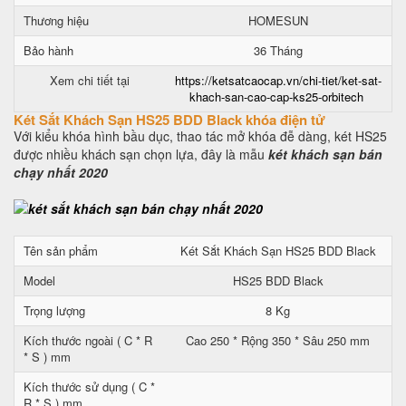
Thương hiệu
HOMESUN
Bảo hành
36 Tháng
Xem chi tiết tại
https://ketsatcaocap.vn/chi-tiet/ket-sat-
khach-san-cao-cap-ks25-orbitech
Két Sắt Khách Sạn HS25 BDD Black khóa điện tử
Với kiểu khóa hình bầu dục, thao tác mở khóa đễ dàng, két HS25
được nhiều khách sạn chọn lựa, đây là mẫu
két khách sạn bán
chạy nhất 2020
Tên sản phẩm
Két Sắt Khách Sạn HS25 BDD Black
Model
HS25 BDD Black
Trọng lượng
8 Kg
Kích thước ngoài ( C * R
Cao 250 * Rộng 350 * Sâu 250 mm
* S ) mm
Kích thước sử dụng ( C *
R * S ) mm