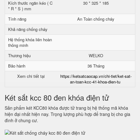
Kích thước ngăn kéo ( C
30 * 325 * 185
* R * S ) mm
Tính năng
An Toàn chống cháy
Khả năng chống cháy
Hệ thống khóa liên hoàn
thông minh
Thương hiệu
WELKO
Bảo hành
36 Tháng
Xem chi tiết tại
https://ketsatcaocap.vn/chi-tiet/ket-sat-
an-toan-kcc-41-khoa-dien-tu
Két sắt kcc 80 đen khóa điện tử
Sản phẩm két KCC80 khóa được tử trang bị hệ thống mã khóa
hiện đại nhất hiện nay. Trọng lượng phù hợp để trang bị cho gia
đình ở chung cư.