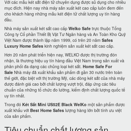
Với các mẫu két sắt điện tử chuyên dụng được sủ dụng cho nhiều
mục đích. Hiện nay nhà máy sản xuất két cao cấp luôn đem đến
cho khách hàng những mẫu két điện tử chất lượng uy tín hàng
đầu.
Nhà máy sản xuất két sắt cao cấp
Welko Safe
trực thuộc Tổng
Công ty Cổ phần Thiết Bị Vật Tư Ngân hàng và An Toàn Kho Quỹ
Việt Nam được thành lập năm 1999, có trên 20 năm
Safes
Luxury Home Safes
kinh nghiệm sản xuất két sắt cao cấp.
Hơn 20 năm phát triển hiện nay, WELKO được thị trường đón
nhận, là thương hiệu uy tín hàng đầu Việt Nam trong sản xuất và
phân phối đa dạng các chủng loại két sắt.
Home Safe For
Sale
Nhà máy đã xuất khẩu sản phẩm đi gần 30 nước trên toàn
thế giới, đặc biệt với thị trường Mỹ, các dòng két sắt của nhà máy
được đánh giá cao bởi chất lượng vượt trội, đáp ứng các tiêu
chuẩn của những tổ chức đo lường, kiểm định chất lượng quốc tế
uy tín nhất.
Trong đó
Két Sắt Mini US52E Black WelKo
một sản phẩm được
xuất khẩu với
Best Home Safes
lượng hàng lớn bởi tính ưu việt
của sản phẩm.
Tiêu chuẩn chất lượng sản