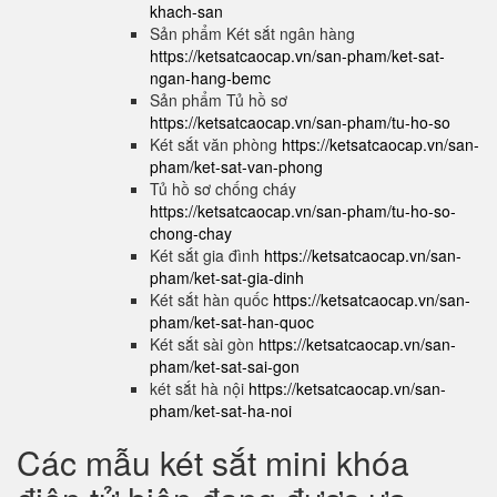
khach-san
Sản phẩm Két sắt ngân hàng
https://ketsatcaocap.vn/san-pham/ket-sat-
ngan-hang-bemc
Sản phẩm Tủ hồ sơ
https://ketsatcaocap.vn/san-pham/tu-ho-so
Két sắt văn phòng
https://ketsatcaocap.vn/san-
pham/ket-sat-van-phong
Tủ hồ sơ chống cháy
https://ketsatcaocap.vn/san-pham/tu-ho-so-
chong-chay
Két sắt gia đình
https://ketsatcaocap.vn/san-
pham/ket-sat-gia-dinh
Két sắt hàn quốc
https://ketsatcaocap.vn/san-
pham/ket-sat-han-quoc
Két sắt sài gòn
https://ketsatcaocap.vn/san-
pham/ket-sat-sai-gon
két sắt hà nội
https://ketsatcaocap.vn/san-
pham/ket-sat-ha-noi
Các mẫu két sắt mini khóa