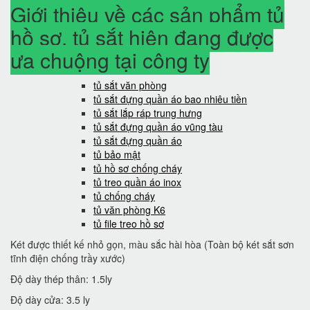
Giới thiệu về các sản phẩm tủ
hồ sơ, tủ sắt hiện đang được
ưa chuộng tại công ty
tủ sắt văn phòng
tủ sắt đựng quần áo bao nhiêu tiền
tủ sắt lắp ráp trung hưng
tủ sắt đựng quần áo vũng tàu
tủ sắt đựng quần áo
tủ bảo mật
tủ hồ sơ chống cháy
tủ treo quần áo inox
tủ chống cháy
tủ văn phòng K6
tủ file treo hồ sơ
Két được thiết kế nhỏ gọn, màu sắc hài hòa (Toàn bộ két sắt sơn
tĩnh điện chống trầy xước)
Độ dày thép thân: 1.5ly
Độ dày cửa: 3.5 ly