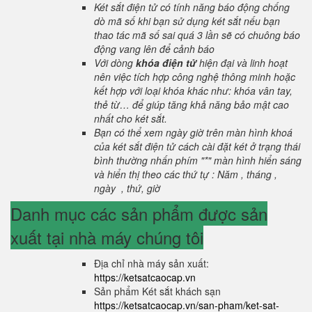
Két sắt điện tử có tính năng báo động chống
dò mã số khi bạn sử dụng két sắt nếu bạn
thao tác mã số sai quá 3 lần sẽ có chuông báo
động vang lên để cảnh báo
Với dòng
khóa điện tử
hiện đại và linh hoạt
nên việc tích hợp công nghệ thông minh hoặc
kết hợp với loại khóa khác như: khóa vân tay,
thẻ từ… để giúp tăng khả năng bảo mật cao
nhất cho két sắt.
Bạn có thể xem ngày giờ trên màn hình khoá
của két sắt điện tử cách cài đặt két ở trạng thái
bình thường nhấn phím "*" màn hình hiển sáng
và hiển thị theo các thứ tự : Năm , tháng ,
ngày , thứ, giờ
Danh mục các sản phẩm được sản
xuất tại nhà máy chúng tôi
Địa chỉ nhà máy sản xuất:
https://ketsatcaocap.vn
Sản phẩm Két sắt khách sạn
https://ketsatcaocap.vn/san-pham/ket-sat-