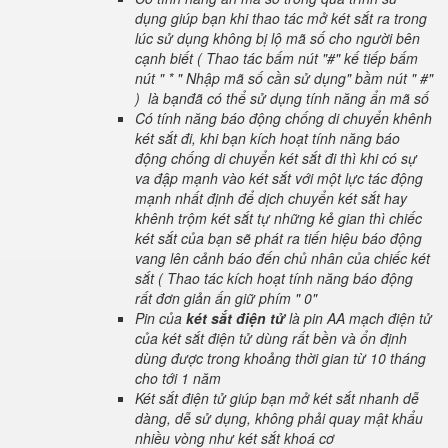
dụng giúp bạn khi thao tác mở két sắt ra trong
lúc sử dụng không bị lộ mã số cho người bên
cạnh biết ( Thao tác bấm nút "#" kế tiếp bấm
nút " * " Nhập mã số cần sử dụng" bầm nút " #"
) là bạnđã có thể sử dụng tính năng ẩn mã số
Có tính năng báo động chống di chuyển khênh
két sắt đi, khi bạn kích hoạt tính năng báo
động chống di chuyển két sắt đi thì khi có sự
va đập mạnh vào két sắt với một lực tác động
mạnh nhất định để dịch chuyển két sắt hay
khênh trộm két sắt tự những kẻ gian thì chiếc
két sắt của bạn sẽ phát ra tiến hiệu báo động
vang lên cảnh báo đến chủ nhân của chiếc két
sắt ( Thao tác kích hoạt tính năng báo động
rất đơn giản ấn giữ phím " 0"
Pin của
két sắt điện tử
là pin AA mạch điện tử
của két sắt điện tử dùng rất bền và ổn định
dùng được trong khoảng thời gian từ 10 tháng
cho tới 1 năm
Két sắt điện tử giúp bạn mở két sắt nhanh dễ
dàng, dễ sử dụng, không phải quay mật khẩu
nhiều vòng như két sắt khoá cơ