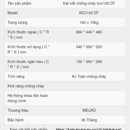
Tên sản phẩm
Két sắt chống cháy kcc120 DT
Model
KCC120 DT
Trọng lượng
100 ± 10kg
Kích thước ngoài ( C * R
660 * 440 * 460
* S ) mm
Kích thước sử dụng ( C *
340 * 350 * 320
R * S ) mm
Kích thước ngăn kéo ( C
130 * 350 * 295
* R * S ) mm
Tính năng
An Toàn chống cháy
Khả năng chống cháy
Hệ thống khóa liên hoàn
thông minh
Thương hiệu
WELKO
Bảo hành
36 Tháng
Xem chi tiết sản phẩm
https://ketsatcaocap.vn/chi-tiet/ket-sat-