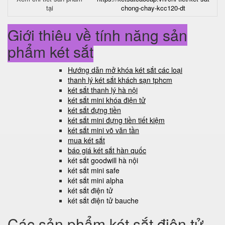
tại
chong-chay-kcc120-dt
Giới thiệu về tính năng sản
phẩm két sắt
Hướng dẫn mở khóa két sắt các loại
thanh lý két sắt khách sạn tphcm
két sắt thanh lý hà nội
két sắt mini khóa điện tử
két sắt đựng tiền
két sắt mini đựng tiền tiết kiệm
két sắt mini võ văn tần
mua két sắt
báo giá két sắt hàn quốc
két sắt goodwill hà nội
két sắt mini safe
két sắt mini alpha
két sắt điện tử
két sắt điện tử bauche
Các sản phẩm két sắt điện tử