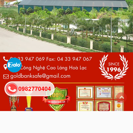
0982770404
back
to
top