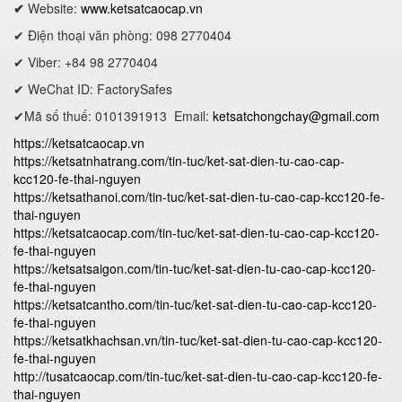
✔
Website:
www.ketsatcaocap.vn
✔ Điện thoại văn phòng: 098 2770404
✔ Viber: +84 98 2770404
✔ WeChat ID: FactorySafes
✔Mã số thuế: 0101391913
Email:
ketsatchongchay@gmail.com
https://ketsatcaocap.vn
https://ketsatnhatrang.com/tin-tuc/ket-sat-dien-tu-cao-cap-
kcc120-fe-thai-nguyen
https://ketsathanoi.com/tin-tuc/ket-sat-dien-tu-cao-cap-kcc120-fe-
thai-nguyen
https://ketsatcaocap.com/tin-tuc/ket-sat-dien-tu-cao-cap-kcc120-
fe-thai-nguyen
https://ketsatsaigon.com/tin-tuc/ket-sat-dien-tu-cao-cap-kcc120-
fe-thai-nguyen
https://ketsatcantho.com/tin-tuc/ket-sat-dien-tu-cao-cap-kcc120-
fe-thai-nguyen
https://ketsatkhachsan.vn/tin-tuc/ket-sat-dien-tu-cao-cap-kcc120-
fe-thai-nguyen
http://tusatcaocap.com/tin-tuc/ket-sat-dien-tu-cao-cap-kcc120-fe-
thai-nguyen