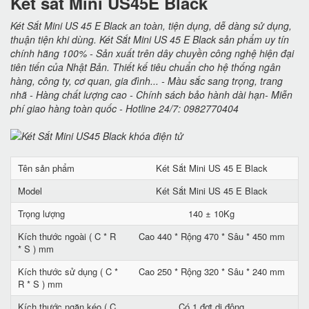
Két sắt Mini US45E Black
Két Sắt Mini US 45 E Black an toàn, tiện dụng, dễ dàng sử dụng,
thuận tiện khi dùng. Két Sắt Mini US 45 E Black sản phẩm uy tín
chính hãng 100% - Sản xuất trên dây chuyền công nghệ hiện đại
tiên tiến của Nhật Bản. Thiết kế tiêu chuẩn cho hệ thống ngân
hàng, công ty, cơ quan, gia đình... - Màu sắc sang trọng, trang
nhã - Hàng chất lượng cao - Chính sách bảo hành dài hạn- Miễn
phí giao hàng toàn quốc - Hotline 24/7: 0982770404
Tên sản phẩm
Két Sắt Mini US 45 E Black
Model
Két Sắt Mini US 45 E Black
Trọng lượng
140 ± 10Kg
Kích thước ngoài ( C * R
Cao 440 * Rộng 470 * Sâu * 450 mm
* S ) mm
Kích thước sử dụng ( C *
Cao 250 * Rộng 320 * Sâu * 240 mm
R * S ) mm
Kích thước ngăn kéo ( C
Có 1 đợt di động