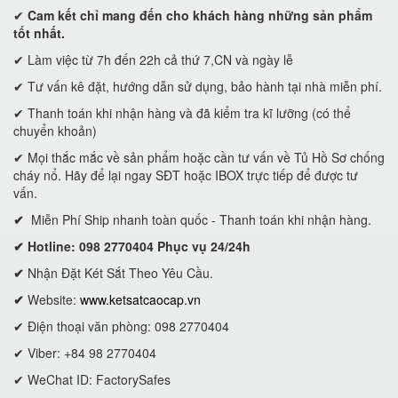
✔
Cam kết
chỉ mang đến cho khách hàng những sản phẩm
tốt nhất.
✔ Làm việc từ 7h đến 22h cả thứ 7,CN và ngày lễ
✔ Tư vấn kê đặt, hướng dẫn sử dụng, bảo hành tại nhà miễn phí.
✔ Thanh toán khi nhận hàng và đã kiểm tra kĩ lưỡng (có thể
chuyển khoản)
✔ Mọi thắc mắc về sản phẩm hoặc cần tư vấn về Tủ Hồ Sơ chống
cháy nổ. Hãy để lại ngay SĐT hoặc IBOX trực tiếp để được tư
vấn.
✔
Miễn Phí Ship nhanh toàn quốc - Thanh toán khi nhận hàng.
✔ Hotline: 098 2770404 Phục vụ 24/24h
✔
Nhận Đặt Két Sắt Theo Yêu Cầu.
✔
Website:
www.ketsatcaocap.vn
✔ Điện thoại văn phòng: 098 2770404
✔ Viber: +84 98 2770404
✔ WeChat ID: FactorySafes