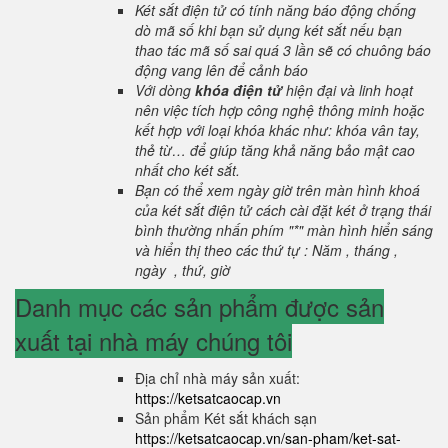
Két sắt điện tử có tính năng báo động chống
dò mã số khi bạn sử dụng két sắt nếu bạn
thao tác mã số sai quá 3 lần sẽ có chuông báo
động vang lên để cảnh báo
Với dòng
khóa điện tử
hiện đại và linh hoạt
nên việc tích hợp công nghệ thông minh hoặc
kết hợp với loại khóa khác như: khóa vân tay,
thẻ từ… để giúp tăng khả năng bảo mật cao
nhất cho két sắt.
Bạn có thể xem ngày giờ trên màn hình khoá
của két sắt điện tử cách cài đặt két ở trạng thái
bình thường nhấn phím "*" màn hình hiển sáng
và hiển thị theo các thứ tự : Năm , tháng ,
ngày , thứ, giờ
Danh mục các sản phẩm được sản
xuất tại nhà máy chúng tôi
Địa chỉ nhà máy sản xuất:
https://ketsatcaocap.vn
Sản phẩm Két sắt khách sạn
https://ketsatcaocap.vn/san-pham/ket-sat-