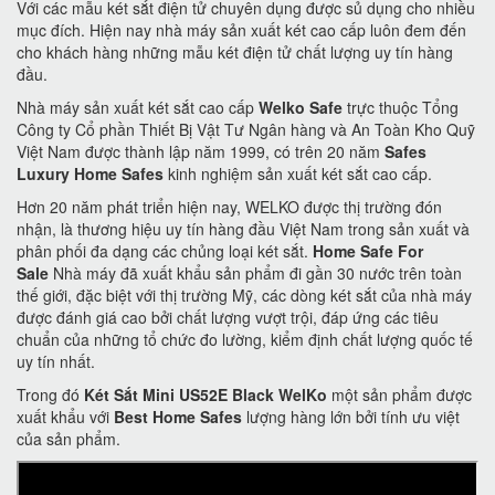
Với các mẫu két sắt điện tử chuyên dụng được sủ dụng cho nhiều
mục đích. Hiện nay nhà máy sản xuất két cao cấp luôn đem đến
cho khách hàng những mẫu két điện tử chất lượng uy tín hàng
đầu.
Nhà máy sản xuất két sắt cao cấp
Welko Safe
trực thuộc Tổng
Công ty Cổ phần Thiết Bị Vật Tư Ngân hàng và An Toàn Kho Quỹ
Việt Nam được thành lập năm 1999, có trên 20 năm
Safes
Luxury Home Safes
kinh nghiệm sản xuất két sắt cao cấp.
Hơn 20 năm phát triển hiện nay, WELKO được thị trường đón
nhận, là thương hiệu uy tín hàng đầu Việt Nam trong sản xuất và
phân phối đa dạng các chủng loại két sắt.
Home Safe For
Sale
Nhà máy đã xuất khẩu sản phẩm đi gần 30 nước trên toàn
thế giới, đặc biệt với thị trường Mỹ, các dòng két sắt của nhà máy
được đánh giá cao bởi chất lượng vượt trội, đáp ứng các tiêu
chuẩn của những tổ chức đo lường, kiểm định chất lượng quốc tế
uy tín nhất.
Trong đó
Két Sắt Mini US52E Black WelKo
một sản phẩm được
xuất khẩu với
Best Home Safes
lượng hàng lớn bởi tính ưu việt
của sản phẩm.