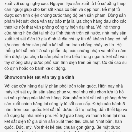
xuất với công nghệ cao. Nguyên liệu sản xuất tủ hồ sơ bằng thép
cán nguội giúp cho két sắt khoá cơ bền và đẹp hơn. Bề mặt tủ
được sơn tĩnh điện chống xước tăng độ bền sản phẩm. Dòng sản
phẩm két sắt khoá vân tay bảo mật là lựa chọn hàng đầu cho các
thiết kế nội thất văn phòng công ty hiện đại nhất. Với hệ thống
cửa hàng hiện đại tại nhiều tỉnh thành trên cả nước. nhà máy sản
xuất két sắt điện tử gia đình là địa chỉ uy tín để khách hàng có thể
lựa chọn được sản phẩm két sắt an toàn chống cháy uy tín. Hệ
thống két sắt mini là sản phẩm đạt các chứng nhận và nhiều năm
liền được lựa chọn là sản phẩm tiêu biểu trong ngành. két sắt vân
tay chống cháy được phủ sơn tĩnh điện trên bề mặt. Có đế cao su
cố định hoặc có bánh xe di động.
Showroom két sắt vân tay gia đình
Với các cửa hàng đại lý phân phối trên toàn quốc. Hiện nay nhà
máy két sắt uy tín sẵn sàng phục vụ mọi nhu cầu chọn lựa tủ hồ
sơ văn phòng của khách hàng. Sản phẩm két sắt văn phòng được
sản xuất chính hãng tại công ty tủ sắt cao cấp. Được bảo hành 5
năm trên toàn quốc. két sắt tốt được hỗ trợ hướng dẫn thiết lập và
sử dụng tại nhà miễn phí. Hỗ trợ giao hàng và thanh toán tại nhà.
két sắt điện tử gia đình sản xuất theo tiêu chuẩn Nhật bản, hàn
quốc, Đức, mỹ. Với thiết kế tiêu chuẩn gọn gàng. Bề mặt được