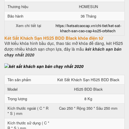
Thương hiệu
HOMESUN
Bảo hành
36 Tháng
Xem chi tiết tại
https://ketsatcaocap.vn/chi-tiet/ket-sat-
khach-san-cao-cap-ks25-orbitech
Két Sắt Khách Sạn HS25 BDD Black khóa điện tử
Với kiểu khóa hình bầu dục, thao tác mở khóa đễ dàng, két HS25
được nhiều khách sạn chọn lựa, đây là mẫu
két khách sạn bán
chạy nhất 2020
Tên sản phẩm
Két Sắt Khách Sạn HS25 BDD Black
Model
HS25 BDD Black
Trọng lượng
8 Kg
Kích thước ngoài ( C * R
Cao 250 * Rộng 350 * Sâu 250 mm
* S ) mm
Kích thước sử dụng ( C *
R * S ) mm