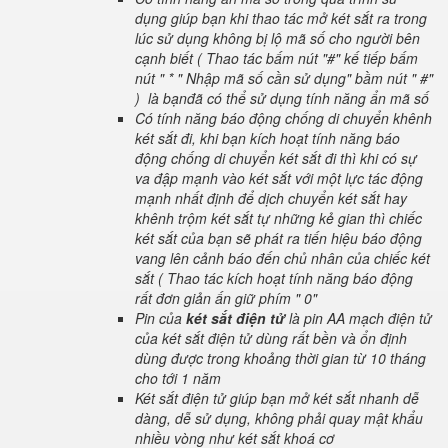
dụng giúp bạn khi thao tác mở két sắt ra trong
lúc sử dụng không bị lộ mã số cho người bên
cạnh biết ( Thao tác bấm nút "#" kế tiếp bấm
nút " * " Nhập mã số cần sử dụng" bầm nút " #"
) là bạnđã có thể sử dụng tính năng ẩn mã số
Có tính năng báo động chống di chuyển khênh
két sắt đi, khi bạn kích hoạt tính năng báo
động chống di chuyển két sắt đi thì khi có sự
va đập mạnh vào két sắt với một lực tác động
mạnh nhất định để dịch chuyển két sắt hay
khênh trộm két sắt tự những kẻ gian thì chiếc
két sắt của bạn sẽ phát ra tiến hiệu báo động
vang lên cảnh báo đến chủ nhân của chiếc két
sắt ( Thao tác kích hoạt tính năng báo động
rất đơn giản ấn giữ phím " 0"
Pin của
két sắt điện tử
là pin AA mạch điện tử
của két sắt điện tử dùng rất bền và ổn định
dùng được trong khoảng thời gian từ 10 tháng
cho tới 1 năm
Két sắt điện tử giúp bạn mở két sắt nhanh dễ
dàng, dễ sử dụng, không phải quay mật khẩu
nhiều vòng như két sắt khoá cơ