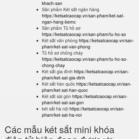
khach-san
Sản phẩm Két sắt ngân hàng
https://ketsatcaocap.vn/san-pham/ket-sat-
ngan-hang-bemc
Sản phẩm Tủ hồ sơ
https://ketsatcaocap.vn/san-pham/tu-ho-so
Két sắt văn phòng
https://ketsatcaocap.vn/san-
pham/ket-sat-van-phong
Tủ hồ sơ chống cháy
https://ketsatcaocap.vn/san-pham/tu-ho-so-
chong-chay
Két sắt gia đình
https://ketsatcaocap.vn/san-
pham/ket-sat-gia-dinh
Két sắt hàn quốc
https://ketsatcaocap.vn/san-
pham/ket-sat-han-quoc
Két sắt sài gòn
https://ketsatcaocap.vn/san-
pham/ket-sat-sai-gon
két sắt hà nội
https://ketsatcaocap.vn/san-
pham/ket-sat-ha-noi
Các mẫu két sắt mini khóa