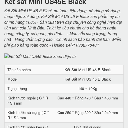
Két sắt Mini US45E Black
Két Sắt Mini US 45 E Black an toàn, tiện dụng, dễ dàng sử dụng,
thuận tiện khi dùng. Két Sắt Mini US 45 E Black sản phẩm uy tín
chính hãng 100% - Sản xuất trên dây chuyền công nghệ hiện đại
tiên tiến của Nhật Bản. Thiết kế tiêu chuẩn cho hệ thống ngân
hàng, công ty, cơ quan, gia đình... - Màu sắc sang trọng, trang
nhã - Hàng chất lượng cao - Chính sách bảo hành dài hạn- Miễn
phí giao hàng toàn quốc - Hotline 24/7: 0982770404
Tên sản phẩm
Két Sắt Mini US 45 E Black
Model
Két Sắt Mini US 45 E Black
Trọng lượng
140 ± 10Kg
Kích thước ngoài ( C * R
Cao 440 * Rộng 470 * Sâu * 450 mm
* S ) mm
Kích thước sử dụng ( C *
Cao 250 * Rộng 320 * Sâu * 240 mm
R * S ) mm
Kích thước ngăn kéo ( C
Có 1 đợt di động