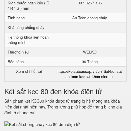
Kích thước ngăn kéo ( C
30 * 325 * 185
* R * S ) mm
Tính năng
An Toàn chống cháy
Khả năng chống cháy
Hệ thống khóa liên hoàn
thông minh
Thương hiệu
WELKO
Bảo hành
36 Tháng
Xem chi tiết tại
https://ketsatcaocap.vn/chi-tiet/ket-sat-
an-toan-kcc-41-khoa-dien-tu
Két sắt kcc 80 đen khóa điện tử
Sản phẩm két KCC80 khóa được tử trang bị hệ thống mã khóa
hiện đại nhất hiện nay. Trọng lượng phù hợp để trang bị cho gia
đình ở chung cư.