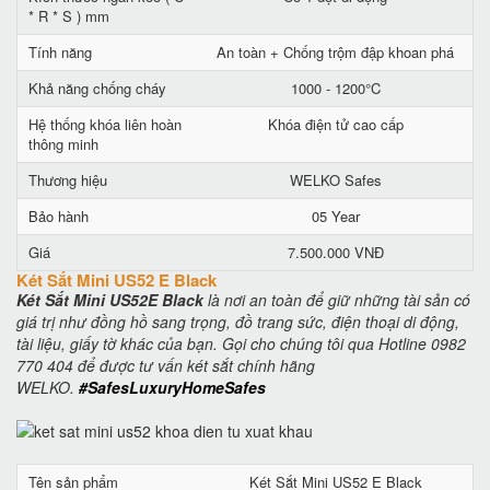
* R * S ) mm
Tính năng
An toàn + Chống trộm đập khoan phá
Khả năng chống cháy
1000 - 1200°C
Hệ thống khóa liên hoàn
Khóa điện tử cao cấp
thông minh
Thương hiệu
WELKO Safes
Bảo hành
05 Year
Giá
7.500.000 VNĐ
Két Sắt Mini US52 E Black
Két Sắt Mini US52E Black
là nơi an toàn để giữ những tài sản có
giá trị như đồng hồ sang trọng, đồ trang sức, điện thoại di động,
tài liệu, giấy tờ khác của bạn. Gọi cho chúng tôi qua Hotline 0982
770 404 để được tư vấn két sắt chính hãng
WELKO.
#SafesLuxuryHomeSafes
Tên sản phẩm
Két Sắt Mini US52 E Black