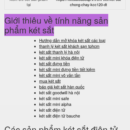
tại
chong-chay-kcc120-dt
Giới thiệu về tính năng sản
phẩm két sắt
Hướng dẫn mở khóa két sắt các loại
thanh lý két sắt khách sạn tphcm
két sắt thanh lý hà nội
két sắt mini khóa điện tử
két sắt đựng tiền
két sắt mini đựng tiền tiết kiệm
két sắt mini võ văn tần
mua két sắt
báo giá két sắt hàn quốc
két sắt goodwill hà nội
két sắt mini safe
két sắt mini alpha
két sắt điện tử
két sắt điện tử bauche
Các sản phẩm két sắt điện tử