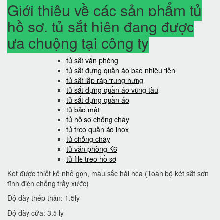
Giới thiệu về các sản phẩm tủ
hồ sơ, tủ sắt hiện đang được
ưa chuộng tại công ty
tủ sắt văn phòng
tủ sắt đựng quần áo bao nhiêu tiền
tủ sắt lắp ráp trung hưng
tủ sắt đựng quần áo vũng tàu
tủ sắt đựng quần áo
tủ bảo mật
tủ hồ sơ chống cháy
tủ treo quần áo inox
tủ chống cháy
tủ văn phòng K6
tủ file treo hồ sơ
Két được thiết kế nhỏ gọn, màu sắc hài hòa (Toàn bộ két sắt sơn
tĩnh điện chống trầy xước)
Độ dày thép thân: 1.5ly
Độ dày cửa: 3.5 ly