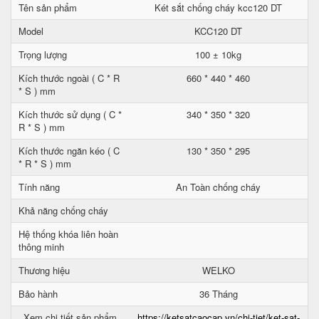
Tên sản phẩm
Két sắt chống cháy kcc120 DT
Model
KCC120 DT
Trọng lượng
100 ± 10kg
Kích thước ngoài ( C * R
660 * 440 * 460
* S ) mm
Kích thước sử dụng ( C *
340 * 350 * 320
R * S ) mm
Kích thước ngăn kéo ( C
130 * 350 * 295
* R * S ) mm
Tính năng
An Toàn chống cháy
Khả năng chống cháy
Hệ thống khóa liên hoàn
thông minh
Thương hiệu
WELKO
Bảo hành
36 Tháng
Xem chi tiết sản phẩm
https://ketsatcaocap.vn/chi-tiet/ket-sat-