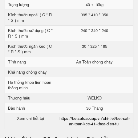
Trọng lượng
40 ± 10kg
Kích thước ngoài ( C * R
395 * 410 * 350
* S ) mm
Kích thước sử dụng ( C *
240 * 340 * 240
R * S ) mm
Kích thước ngăn kéo ( C
30 * 325 * 185
* R * S ) mm
Tính năng
An Toàn chống cháy
Khả năng chống cháy
Hệ thống khóa liên hoàn
thông minh
Thương hiệu
WELKO
Bảo hành
36 Tháng
Xem chi tiết tại
https://ketsatcaocap.vn/chi-tiet/ket-sat-
an-toan-kcc-41-khoa-dien-tu