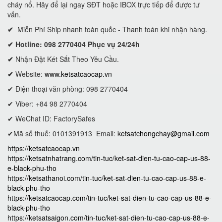
cháy nổ. Hãy để lại ngay SĐT hoặc IBOX trực tiếp để được tư
vấn.
✔
Miễn Phí Ship nhanh toàn quốc - Thanh toán khi nhận hàng.
✔ Hotline: 098 2770404 Phục vụ 24/24h
✔
Nhận Đặt Két Sắt Theo Yêu Cầu.
✔
Website:
www.ketsatcaocap.vn
✔ Điện thoại văn phòng: 098 2770404
✔ Viber: +84 98 2770404
✔ WeChat ID: FactorySafes
✔Mã số thuế: 0101391913
Email:
ketsatchongchay@gmail.com
https://ketsatcaocap.vn
https://ketsatnhatrang.com/tin-tuc/ket-sat-dien-tu-cao-cap-us-88-
e-black-phu-tho
https://ketsathanoi.com/tin-tuc/ket-sat-dien-tu-cao-cap-us-88-e-
black-phu-tho
https://ketsatcaocap.com/tin-tuc/ket-sat-dien-tu-cao-cap-us-88-e-
black-phu-tho
https://ketsatsaigon.com/tin-tuc/ket-sat-dien-tu-cao-cap-us-88-e-