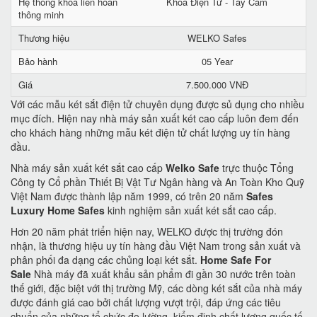
Hệ thống khóa liên hoàn
Khoá Điện Tử - Tay Cầm
thông minh
Thương hiệu
WELKO Safes
Bảo hành
05 Year
Giá
7.500.000 VNĐ
Với các mẫu két sắt điện tử chuyên dụng được sủ dụng cho nhiều
mục đích. Hiện nay nhà máy sản xuất két cao cấp luôn đem đến
cho khách hàng những mẫu két điện tử chất lượng uy tín hàng
đầu.
Nhà máy sản xuất két sắt cao cấp
Welko Safe
trực thuộc Tổng
Công ty Cổ phần Thiết Bị Vật Tư Ngân hàng và An Toàn Kho Quỹ
Việt Nam được thành lập năm 1999, có trên 20 năm
Safes
Luxury Home Safes
kinh nghiệm sản xuất két sắt cao cấp.
Hơn 20 năm phát triển hiện nay, WELKO được thị trường đón
nhận, là thương hiệu uy tín hàng đầu Việt Nam trong sản xuất và
phân phối đa dạng các chủng loại két sắt.
Home Safe For
Sale
Nhà máy đã xuất khẩu sản phẩm đi gần 30 nước trên toàn
thế giới, đặc biệt với thị trường Mỹ, các dòng két sắt của nhà máy
được đánh giá cao bởi chất lượng vượt trội, đáp ứng các tiêu
chuẩn của những tổ chức đo lường, kiểm định chất lượng quốc tế