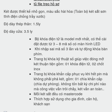
tủ file treo hồ sơ
Két được thiết kế nhỏ gọn, màu sắc hài hòa (Toàn bộ két sắt sơn
tĩnh điện chống trầy xước)
Độ dày thép thân: 1.5ly
Độ dày cửa: 3.5 ly
Bộ khóa điện tử là model mới nhất, có thể cài
đặt được từ 3 – 8 mã số có màn hình LED
Khi nhập sai mã số 3 lần và tự động khóa bàn
phím.
Trang bị khóa kỹ thuật số giúp việc đóng mở
két thuận tiện gồm: 01 khóa điện tử, 02 chốt
inox
Trang bị khóa khẩn cấp phục vụ khi hết pin mà
không phải phá két, gồm: 01 chìa khẩn cấp
(chìa dự phòng). không tốn bất kỳ chi phí nào
mà công việc vẫn trôi chảy, két vẫn an toàn..
Mỗi két sắt đều có mastercode
Thích hợp sử dụng cho gia đình, căn hộ,
khách sạn