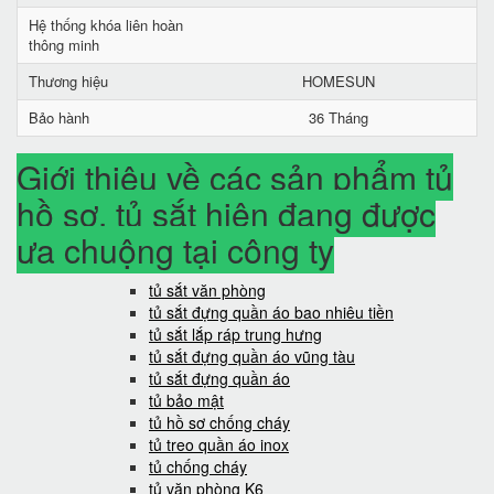
Hệ thống khóa liên hoàn
thông minh
Thương hiệu
HOMESUN
Bảo hành
36 Tháng
Giới thiệu về các sản phẩm tủ
hồ sơ, tủ sắt hiện đang được
ưa chuộng tại công ty
tủ sắt văn phòng
tủ sắt đựng quần áo bao nhiêu tiền
tủ sắt lắp ráp trung hưng
tủ sắt đựng quần áo vũng tàu
tủ sắt đựng quần áo
tủ bảo mật
tủ hồ sơ chống cháy
tủ treo quần áo inox
tủ chống cháy
tủ văn phòng K6