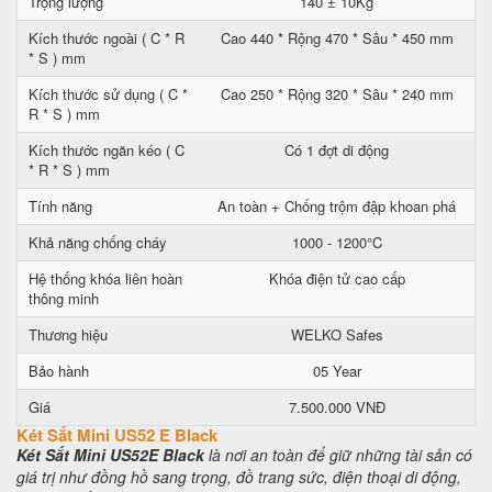
Trọng lượng
140 ± 10Kg
Kích thước ngoài ( C * R
Cao 440 * Rộng 470 * Sâu * 450 mm
* S ) mm
Kích thước sử dụng ( C *
Cao 250 * Rộng 320 * Sâu * 240 mm
R * S ) mm
Kích thước ngăn kéo ( C
Có 1 đợt di động
* R * S ) mm
Tính năng
An toàn + Chống trộm đập khoan phá
Khả năng chống cháy
1000 - 1200°C
Hệ thống khóa liên hoàn
Khóa điện tử cao cấp
thông minh
Thương hiệu
WELKO Safes
Bảo hành
05 Year
Giá
7.500.000 VNĐ
Két Sắt Mini US52 E Black
Két Sắt Mini US52E Black
là nơi an toàn để giữ những tài sản có
giá trị như đồng hồ sang trọng, đồ trang sức, điện thoại di động,