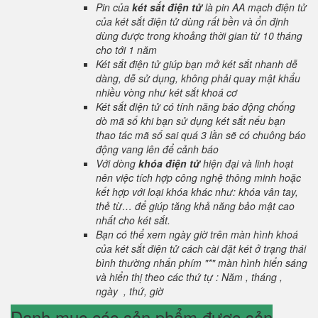
Pin của
két sắt điện tử
là pin AA mạch điện tử
của két sắt điện tử dùng rất bền và ổn định
dùng được trong khoảng thời gian từ 10 tháng
cho tới 1 năm
Két sắt điện tử giúp bạn mở két sắt nhanh dễ
dàng, dễ sử dụng, không phải quay mật khẩu
nhiều vòng như két sắt khoá cơ
Két sắt điện tử có tính năng báo động chống
dò mã số khi bạn sử dụng két sắt nếu bạn
thao tác mã số sai quá 3 lần sẽ có chuông báo
động vang lên để cảnh báo
Với dòng
khóa điện tử
hiện đại và linh hoạt
nên việc tích hợp công nghệ thông minh hoặc
kết hợp với loại khóa khác như: khóa vân tay,
thẻ từ… để giúp tăng khả năng bảo mật cao
nhất cho két sắt.
Bạn có thể xem ngày giờ trên màn hình khoá
của két sắt điện tử cách cài đặt két ở trạng thái
bình thường nhấn phím "*" màn hình hiển sáng
và hiển thị theo các thứ tự : Năm , tháng ,
ngày , thứ, giờ
Danh mục các sản phẩm được sản