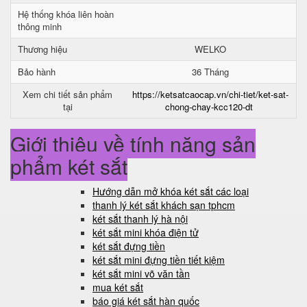
Hệ thống khóa liên hoàn
thông minh
Thương hiệu
WELKO
Bảo hành
36 Tháng
Xem chi tiết sản phẩm
https://ketsatcaocap.vn/chi-tiet/ket-sat-
tại
chong-chay-kcc120-dt
Giới thiệu về tính năng sản
phẩm két sắt
Hướng dẫn mở khóa két sắt các loại
thanh lý két sắt khách sạn tphcm
két sắt thanh lý hà nội
két sắt mini khóa điện tử
két sắt đựng tiền
két sắt mini đựng tiền tiết kiệm
két sắt mini võ văn tần
mua két sắt
báo giá két sắt hàn quốc