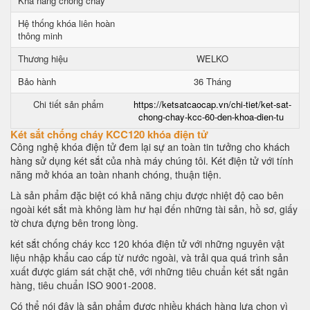
Khả năng chống cháy
Hệ thống khóa liên hoàn
thông minh
Thương hiệu
WELKO
Bảo hành
36 Tháng
Chi tiết sản phẩm
https://ketsatcaocap.vn/chi-tiet/ket-sat-
chong-chay-kcc-60-den-khoa-dien-tu
Két sắt chống cháy KCC120 khóa điện tử
Công nghệ khóa điện tử đem lại sự an toàn tin tưởng cho khách
hàng sử dụng két sắt của nhà máy chúng tôi. Két điện tử với tính
năng mở khóa an toàn nhanh chóng, thuận tiện.
Là sản phẩm đặc biệt có khả năng chịu được nhiệt độ cao bên
ngoài két sắt mà không làm hư hại đến những tài sản, hồ sơ, giấy
tờ chưa đựng bên trong lòng.
két sắt chống cháy kcc 120 khóa điện tử với những nguyên vật
liệu nhập khẩu cao cấp từ nước ngoài, và trải qua quá trình sản
xuất được giám sát chặt chẽ, với những tiêu chuẩn két sắt ngân
hàng, tiêu chuẩn ISO 9001-2008.
Có thể nói đây là sản phẩm được nhiều khách hàng lựa chọn vì