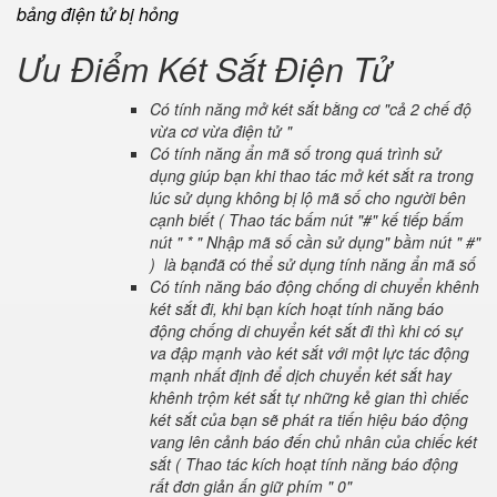
bảng điện tử bị hỏng
Ưu Điểm Két Sắt Điện Tử
Có tính năng mở két sắt bằng cơ "cả 2 chế độ
vừa cơ vừa điện tử "
Có tính năng ẩn mã số trong quá trình sử
dụng giúp bạn khi thao tác mở két sắt ra trong
lúc sử dụng không bị lộ mã số cho người bên
cạnh biết ( Thao tác bấm nút "#" kế tiếp bấm
nút " * " Nhập mã số cần sử dụng" bầm nút " #"
) là bạnđã có thể sử dụng tính năng ẩn mã số
Có tính năng báo động chống di chuyển khênh
két sắt đi, khi bạn kích hoạt tính năng báo
động chống di chuyển két sắt đi thì khi có sự
va đập mạnh vào két sắt với một lực tác động
mạnh nhất định để dịch chuyển két sắt hay
khênh trộm két sắt tự những kẻ gian thì chiếc
két sắt của bạn sẽ phát ra tiến hiệu báo động
vang lên cảnh báo đến chủ nhân của chiếc két
sắt ( Thao tác kích hoạt tính năng báo động
rất đơn giản ấn giữ phím " 0"