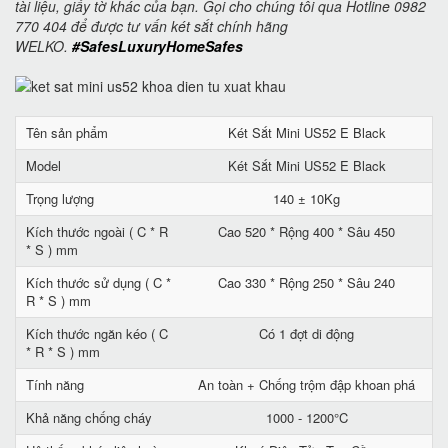
tài liệu, giấy tờ khác của bạn. Gọi cho chúng tôi qua Hotline 0982
770 404 để được tư vấn két sắt chính hãng
WELKO.
#SafesLuxuryHomeSafes
Tên sản phẩm
Két Sắt Mini US52 E Black
Model
Két Sắt Mini US52 E Black
Trọng lượng
140 ± 10Kg
Kích thước ngoài ( C * R
Cao 520 * Rộng 400 * Sâu 450
* S ) mm
Kích thước sử dụng ( C *
Cao 330 * Rộng 250 * Sâu 240
R * S ) mm
Kích thước ngăn kéo ( C
Có 1 đợt di động
* R * S ) mm
Tính năng
An toàn + Chống trộm đập khoan phá
Khả năng chống cháy
1000 - 1200°C