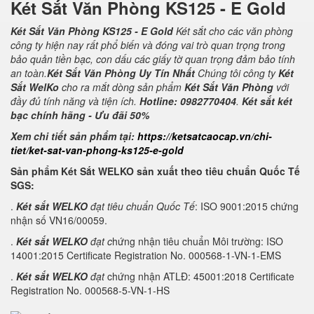
Két Sắt Văn Phòng KS125 - E Gold
Két Sắt Văn Phòng KS125 - E Gold
Két sắt cho các văn phòng
công ty hiện nay rất phổ biến và đóng vai trò quan trọng trong
bảo quản tiền bạc, con dấu các giấy tờ quan trọng đảm bảo tính
an toàn.
Két Sắt Văn Phòng Uy Tín Nhất
Chúng tôi công ty
Két
Sắt WelKo
cho ra mắt dòng sản phẩm
Két Sắt Văn Phòng
với
đầy đủ tính năng và tiện ích.
Hotline: 0982770404
.
Két sắt két
bạc chính hãng - Ưu đãi 50%
Xem chi tiết sản phẩm tại:
https://ketsatcaocap.vn/chi-
tiet/ket-sat-van-phong-ks125-e-gold
Sản phẩm Két Sắt WELKO sản xuất theo tiêu chuẩn Quốc Tế
SGS:
.
Két sắt WELKO
đạt tiêu chuẩn Quốc Tế
: ISO 9001:2015 chứng
nhận số VN16/00059.
.
Két sắt WELKO
đạt c
hứng nhận tiêu chuẩn Môi trường: ISO
14001:2015 Certificate Registration No. 000568-1-VN-1-EMS
.
Két sắt WELKO
đạt
chứng nhận ATLĐ: 45001:2018 Certificate
Registration No. 000568-5-VN-1-HS