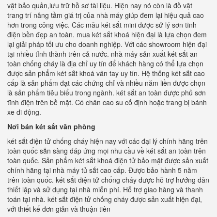
vật bảo quản,lưu trữ hồ sơ tài liệu. Hiện nay nó còn là đồ vật
trang trí nâng tầm giá trị của nhà máy giúp đem lại hiệu quả cao
hơn trong công việc. Các mẫu két sắt mini được sử lý sơn tĩnh
điện bền đẹp an toàn. mua két sắt khoá hiện đại là lựa chọn đem
lại giải pháp tối ưu cho doanh nghiệp. Với các showroom hiện đại
tại nhiều tỉnh thành trên cả nước. nhà máy sản xuất két sắt an
toàn chống cháy là địa chỉ uy tín để khách hàng có thể lựa chọn
được sản phẩm két sắt khoá vân tay uy tín. Hệ thống két sắt cao
cấp là sản phẩm đạt các chứng chỉ và nhiều năm liền được chọn
là sản phẩm tiêu biểu trong ngành. két sắt an toàn được phủ sơn
tĩnh điện trên bề mặt. Có chân cao su cố định hoặc trang bị bánh
xe di động.
Nơi bán két sắt văn phòng
két sắt điện tử chống cháy hiện nay với các đại lý chính hãng trên
toàn quốc sẵn sàng đáp ứng mọi nhu cầu về két sắt an toàn trên
toàn quốc. Sản phẩm két sắt khoá điện tử bảo mật được sản xuất
chính hãng tại nhà máy tủ sắt cao cấp. Được bảo hành 5 năm
trên toàn quốc. két sắt điện tử chống cháy được hỗ trợ hướng dẫn
thiết lập và sử dụng tại nhà miễn phí. Hỗ trợ giao hàng và thanh
toán tại nhà. két sắt điện tử chống cháy được sản xuất hiện đại,
với thiết kế đơn giản và thuận tiên