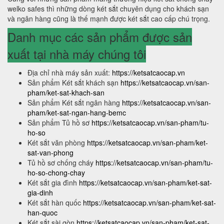
welko safes thì những dòng két sắt chuyên dụng cho khách sạn
và ngân hàng cũng là thế mạnh được két sắt cao cấp chú trọng.
Danh mục các sản phẩm được sản
xuất tại nhà máy chúng tôi
Địa chỉ nhà máy sản xuất:
https://ketsatcaocap.vn
Sản phẩm Két sắt khách sạn
https://ketsatcaocap.vn/san-
pham/ket-sat-khach-san
Sản phẩm Két sắt ngân hàng
https://ketsatcaocap.vn/san-
pham/ket-sat-ngan-hang-bemc
Sản phẩm Tủ hồ sơ
https://ketsatcaocap.vn/san-pham/tu-
ho-so
Két sắt văn phòng
https://ketsatcaocap.vn/san-pham/ket-
sat-van-phong
Tủ hồ sơ chống cháy
https://ketsatcaocap.vn/san-pham/tu-
ho-so-chong-chay
Két sắt gia đình
https://ketsatcaocap.vn/san-pham/ket-sat-
gia-dinh
Két sắt hàn quốc
https://ketsatcaocap.vn/san-pham/ket-sat-
han-quoc
Két sắt sài gòn
https://ketsatcaocap.vn/san-pham/ket-sat-