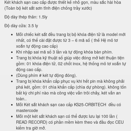
Két khách sạn cao cấp được thiết kế nhỏ gọn, màu sắc hài hòa
(Toàn bộ két sắt sơn tĩnh điện chống trầy xước)
Độ dày thép thân: 1.5ly
Độ dày cửa: 3.5 ly
Mỗi chiếc két sắt đều trang bị bộ khóa điện tử là model mới
nhất, có thể cài đặt được từ 3 – 6 mã số ( thế Hệ mô tơ
xoắn tự động cao cấp)
Khi nhập sai mã số 3 lần và tự động khóa bàn phím.
Trang bị khóa kỹ thuật số giúp việc đóng mở két thuận tiện
gồm: 01 khóa điện tử, 02 chốt inox, hệ thống mô tơ xoắn tự
động cao cấp.
(Dùng phím # két tự động đóng).
Trang bị khóa khẩn cấp phục vụ khi hết pin mà không phải
phá két, gồm: 01 chìa khẩn cấp (chìa dự phòng). không tốn
bất kỳ chi phí nào mà công việc vẫn trôi chảy, két vẫn an
toàn..
Mỗi Két sắt khách sạn cao cấp KS25-ORBITECH đều có
mastercode
Mỗi một két sắt khách sạn có thể được lưu lại 100 lần (
READ RECORD) có phần mềm kèm theo và đầu đọc CEU
kiểm tra giờ mở.