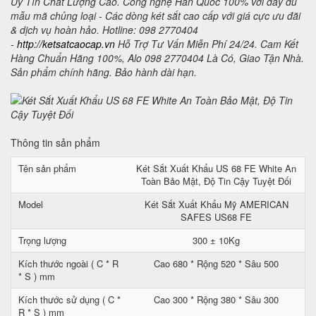
Uy Tín Chất Lượng Cao. Công nghệ Hàn Quốc 100% với đầy đủ
mẫu mã chủng loại - Các dòng két sắt cao cấp với giá cực ưu đãi
& dịch vụ hoàn hảo. Hotline: 098 2770404
-
http://ketsatcaocap.vn
Hỗ Trợ Tư Vấn Miễn Phí 24/24. Cam Kết
Hàng Chuẩn Hãng 100%, Alo 098 2770404 Là Có, Giao Tận Nhà.
Sản phẩm chính hãng. Bảo hành dài hạn.
Thông tin sản phẩm
Tên sản phẩm
Két Sắt Xuất Khẩu US 68 FE White An
Toàn Bảo Mật, Độ Tin Cậy Tuyệt Đối
Model
Két Sắt Xuất Khẩu Mỹ AMERICAN
SAFES US68 FE
Trọng lượng
300 ± 10Kg
Kích thước ngoài ( C * R
Cao 680 * Rộng 520 * Sâu 500
* S ) mm
Kích thước sử dụng ( C *
Cao 300 * Rộng 380 * Sâu 300
R * S ) mm