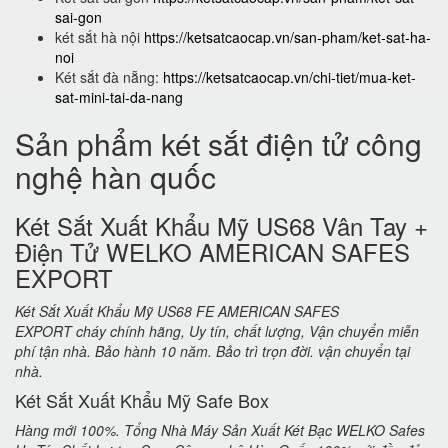
sai-gon
két sắt hà nội
https://ketsatcaocap.vn/san-pham/ket-sat-ha-
noi
Két sắt đà nẵng:
https://ketsatcaocap.vn/chi-tiet/mua-ket-
sat-mini-tai-da-nang
Sản phẩm két sắt điện tử công
nghệ hàn quốc
Két Sắt Xuất Khẩu Mỹ US68 Vân Tay +
Điện Tử WELKO AMERICAN SAFES
EXPORT
Két Sắt Xuất Khẩu Mỹ US68 FE AMERICAN SAFES
EXPORT cháy chính hãng, Uy tín, chất lượng, Vận chuyển miễn
phí tận nhà. Bảo hành 10 năm. Bảo trì trọn đời. vận chuyển tại
nhà.
Két Sắt Xuất Khẩu Mỹ Safe Box
Hàng mới 100%. Tổng Nhà Máy Sản Xuất Két Bạc WELKO Safes