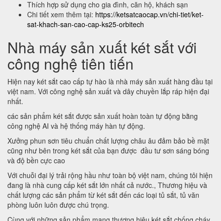
Thích hợp sử dụng cho gia đình, căn hộ, khách sạn
Chi tiết xem thêm tại:
https://ketsatcaocap.vn/chi-tiet/ket-
sat-khach-san-cao-cap-ks25-orbitech
Nhà máy sản xuất két sắt với
công nghệ tiên tiến
Hiện nay két sắt cao cấp tự hào là nhà máy sản xuất hàng đầu tại
việt nam. Với công nghệ sản xuất và dây chuyền lắp ráp hiện đại
nhất.
các sản phẩm két sắt được sản xuất hoàn toàn tự động bằng
công nghệ AI và hệ thống máy hàn tự động.
Xưởng phun sơn tiêu chuẩn chất lượng châu âu đảm bảo bề mặt
cũng như bên trong két sắt của bạn được đầu tư sơn sáng bóng
và độ bền cực cao
Với chuỗi đại lý trải rộng hầu như toàn bộ việt nam, chúng tôi hiện
đang là nhà cung cấp két sắt lớn nhất cả nước., Thương hiệu và
chất lượng các sản phẩm từ két sắt đến các loại tủ sắt, tủ văn
phòng luôn luôn được chú trọng.
Cùng với những sản phẩm mang thương hiệu két sắt chống cháy