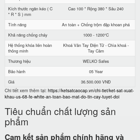
Kích thước ngăn kéo ( C
Cao 100 * Rộng 380 * Sâu 240
* R * S ) mm
Tính năng
An toàn + Chống trộm đập khoan phá
Khả năng chống cháy
1000 - 1200°C
Hệ thống khóa liên hoàn
Khoá Vân Tay Điện Tử - Chìa khoá -
thông minh
Tay Cầm
Thương hiệu
WELKO Safes
Bảo hành
05 Year
Giá
36.500.000 VNĐ
Chi tiết xem thêm tại:
https://ketsatcaocap.vn/chi-tiet/ket-sat-xuat-
khau-us-68-fe-white-an-toan-bao-mat-do-tin-cay-tuyet-doi
Tiêu chuẩn chất lượng sản
phẩm
Cam kết
sản phẩm chính hãng và