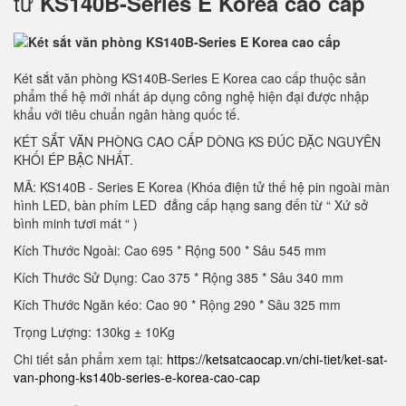
tử
KS140B-Series E Korea cao cấp
Két sắt văn phòng KS140B-Series E Korea cao cấp thuộc sản
phẩm thế hệ mới nhất áp dụng công nghệ hiện đại được nhập
khẩu với tiêu chuẩn ngân hàng quốc tế.
KÉT SẮT VĂN PHÒNG CAO CẤP DÒNG KS ĐÚC ĐẶC NGUYÊN
KHỐI ÉP BẬC NHẤT.
MÃ: KS140B - Series E Korea (Khóa điện tử thế hệ pin ngoài màn
hình LED, bàn phím LED đẳng cấp hạng sang đến từ “ Xứ sở
bình minh tươi mát “ )
Kích Thước Ngoài: Cao 695 * Rộng 500 * Sâu 545 mm
Kích Thước Sử Dụng: Cao 375 * Rộng 385 * Sâu 340 mm
Kích Thước Ngăn kéo: Cao 90 * Rộng 290 * Sâu 325 mm
Trọng Lượng: 130kg ± 10Kg
Chi tiết sản phẩm xem tại:
https://ketsatcaocap.vn/chi-tiet/ket-sat-
van-phong-ks140b-series-e-korea-cao-cap