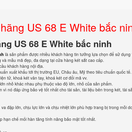
h hãng US 68 E White bắc ni
hãng US 68 E White bắc ninh
nh
là sản phẩm được nhiều khách hàng tin tưởng lựa chọn để sử dụng 
g và mẫu mã đẹp, đa dạng tại cửa hàng két sắt cao cấp.
cầu khách hàng nội địa.
ẩn xuất khẩu tới thị trường EU, Châu âu, Mỹ theo tiêu chuẩn quốc tế.
điện tử, khoá két vân tay, khoá két cơ đổi mã vv.
lớn nhỏ khác nhau phụ thuộc vào độ lớn, nhỏ của sản phẩm.
 nó đáp ứng bảo vệ tốt nhất cho tài sản, tài liệu bên trong két, tài s
 va đập lớn, chịu lực lớn và chịu nhiệt lớn phù hợp trang bị trong mỗi 
dập hạn chế mối hàn tăng tính năng bảo mật tốt nhất.