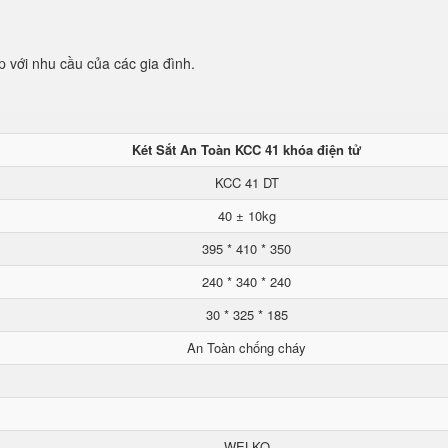
p với nhu cầu của các gia đình.
Két Sắt An Toàn KCC 41 khóa điện tử
KCC 41 DT
40 ± 10kg
395 * 410 * 350
240 * 340 * 240
30 * 325 * 185
An Toàn chống cháy
WELKO