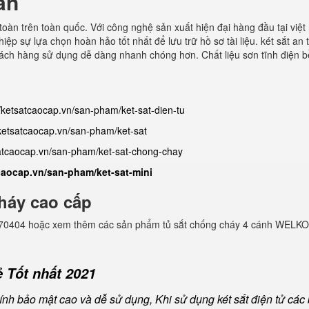
àn
toàn trên toàn quốc. Với công nghệ sản xuất hiện đại hàng đầu tại việt
ệp sự lựa chọn hoàn hảo tốt nhất để lưu trữ hồ sơ tài liệu. két sắt an 
khách hàng sử dụng dễ dàng nhanh chóng hơn. Chất liệu sơn tĩnh điện b
//ketsatcaocap.vn/san-pham/ket-sat-dien-tu
/ketsatcaocap.vn/san-pham/ket-sat
satcaocap.vn/san-pham/ket-sat-chong-chay
tcaocap.vn/san-pham/ket-sat-mini
háy cao cấp
982770404 hoặc xem thêm các sản phẩm tủ sắt chống cháy 4 cánh WELKO
 Tốt nhất 2021
nh bảo mật cao và dễ sử dụng, Khi sử dụng két sắt điện tử các