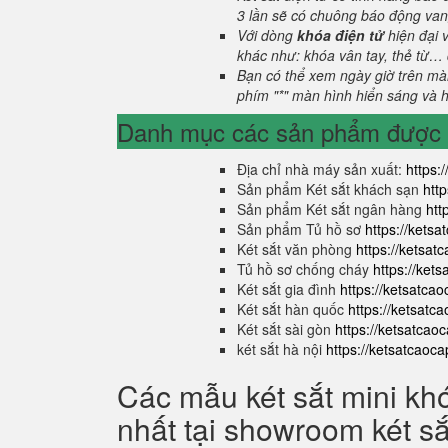
3 lần sẽ có chuông báo động van
Với dòng
khóa điện tử
hiện đại 
khác như: khóa vân tay, thẻ từ… 
Bạn có thể xem ngày giờ trên màn
phím "*" màn hình hiển sáng và hi
Danh mục các sản phẩm được s
Địa chỉ nhà máy sản xuất:
https:
Sản phẩm Két sắt khách sạn
htt
Sản phẩm Két sắt ngân hàng
htt
Sản phẩm Tủ hồ sơ
https://kets
Két sắt văn phòng
https://ketsa
Tủ hồ sơ chống cháy
https://ket
Két sắt gia đình
https://ketsatca
Két sắt hàn quốc
https://ketsatc
Két sắt sài gòn
https://ketsatcao
két sắt hà nội
https://ketsatcaoc
Các mẫu két sắt mini kh
nhất tại showroom két s