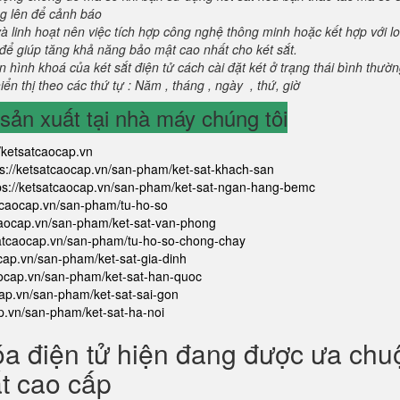
g lên để cảnh báo
và linh hoạt nên việc tích hợp công nghệ thông minh hoặc kết hợp với l
để giúp tăng khả năng bảo mật cao nhất cho két sắt.
 hình khoá của két sắt điện tử cách cài đặt két ở trạng thái bình thườ
ển thị theo các thứ tự : Năm , tháng , ngày , thứ, giờ
ản xuất tại nhà máy chúng tôi
//ketsatcaocap.vn
ps://ketsatcaocap.vn/san-pham/ket-sat-khach-san
ps://ketsatcaocap.vn/san-pham/ket-sat-ngan-hang-bemc
atcaocap.vn/san-pham/tu-ho-so
tcaocap.vn/san-pham/ket-sat-van-phong
satcaocap.vn/san-pham/tu-ho-so-chong-chay
ocap.vn/san-pham/ket-sat-gia-dinh
aocap.vn/san-pham/ket-sat-han-quoc
cap.vn/san-pham/ket-sat-sai-gon
ap.vn/san-pham/ket-sat-ha-noi
óa điện tử hiện đang được ưa ch
ắt cao cấp