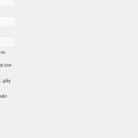
-tu
i tính
, giấy
 sản