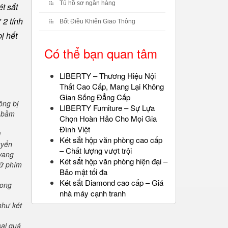
Tủ hồ sơ ngân hàng
t sắt
 2 tính
Bốt Điều Khiển Giao Thông
ị hết
Có thể bạn quan tâm
LIBERTY – Thương Hiệu Nội
Thất Cao Cấp, Mang Lại Không
Gian Sống Đẳng Cấp
ông bị
LIBERTY Furniture – Sự Lựa
" bầm
Chọn Hoàn Hảo Cho Mọi Gia
Đình Việt
i
Két sắt hộp văn phòng cao cấp
uyển
– Chất lượng vượt trội
 vang
Két sắt hộp văn phòng hiện đại –
iữ phím
Bảo mật tối đa
Két sắt Diamond cao cấp – Giá
rong
nhà máy cạnh tranh
như két
sai quá