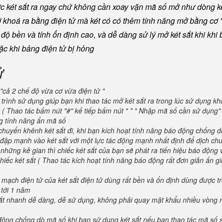
ược két sắt ra ngay chứ không cần xoay vặn mã số mở như dòng ké
khoá ra bằng điện tử mà két có có thêm tính năng mở bằng cơ "
ộ bền và tính ổn định cao, và dễ dàng sử lý mở két sắt khi khi b
oặc khi bảng điện tử bị hỏng
ử
"cả 2 chế độ vừa cơ vừa điện tử "
trình sử dụng giúp bạn khi thao tác mở két sắt ra trong lúc sử dụng kh
 ( Thao tác bấm nút "#" kế tiếp bấm nút " * " Nhập mã số cần sử dụng
ng tính năng ẩn mã số
huyển khênh két sắt đi, khi bạn kích hoạt tính năng báo động chống d
va đập mạnh vào két sắt với một lực tác động mạnh nhất định để dịch ch
 những kẻ gian thì chiếc két sắt của bạn sẽ phát ra tiến hiệu báo động
iếc két sắt ( Thao tác kích hoạt tính năng báo động rất đơn giản ấn g
 mạch điện tử của két sắt điện tử dùng rất bền và ổn định dùng được t
 tới 1 năm
 sắt nhanh dễ dàng, dễ sử dụng, không phải quay mật khẩu nhiều vòng 
 động chống dò mã số khi bạn sử dụng két sắt nếu bạn thao tác mã số 