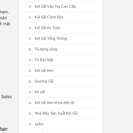
Két Sắt Vân Tay Cao Cấp
 nam.
toàn
Két Sắt Cánh Đúc
ề mặt.
Két Sắt An Toàn
Két Sắt Tổng Thống
Tủ đựng súng
Tủ Bảo Mật
Két sắt mini
Giường Sắt
Kệ sắt
 Safes
Két sắt mini khóa điện tử
Nhà Máy Sản Xuất Két Sắt
safes
 bạn