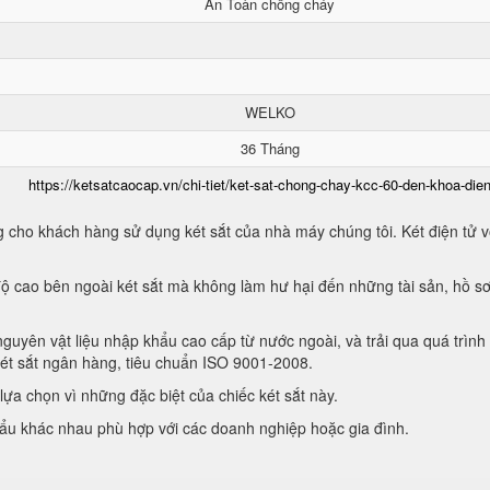
An Toàn chống cháy
WELKO
36 Tháng
https://ketsatcaocap.vn/chi-tiet/ket-sat-chong-chay-kcc-60-den-khoa-dien
 cho khách hàng sử dụng két sắt của nhà máy chúng tôi. Két điện tử vớ
ộ cao bên ngoài két sắt mà không làm hư hại đến những tài sản, hồ sơ
guyên vật liệu nhập khẩu cao cấp từ nước ngoài, và trải qua quá trình
két sắt ngân hàng, tiêu chuẩn ISO 9001-2008.
ựa chọn vì những đặc biệt của chiếc két sắt này.
hẩu khác nhau phù hợp với các doanh nghiệp hoặc gia đình.