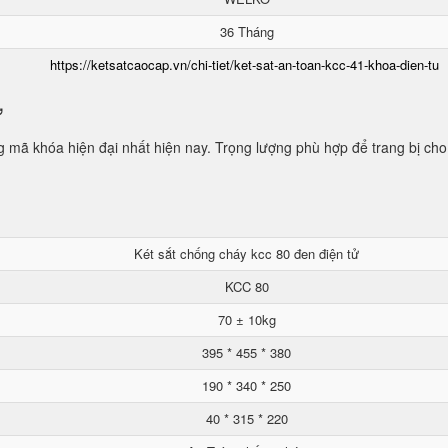
36 Tháng
https://ketsatcaocap.vn/chi-tiet/ket-sat-an-toan-kcc-41-khoa-dien-tu
ử
mã khóa hiện đại nhất hiện nay. Trọng lượng phù hợp để trang bị cho
Két sắt chống cháy kcc 80 đen điện tử
KCC 80
70 ± 10kg
395 * 455 * 380
190 * 340 * 250
40 * 315 * 220