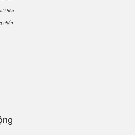
oại khóa
ng nhấn
uộng