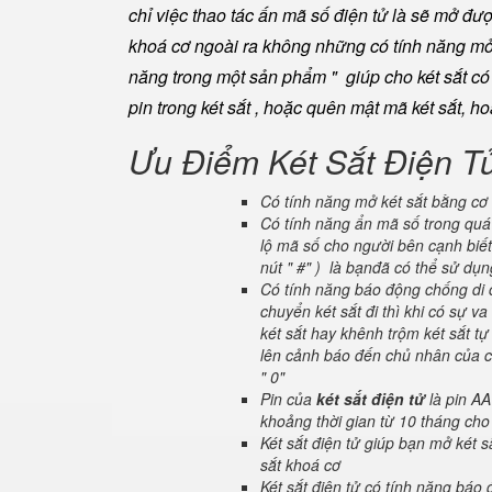
chỉ việc thao tác ấn mã số điện tử là sẽ mở đ
khoá cơ ngoài ra không những có tính năng mở 
năng trong một sản phẩm " giúp cho két sắt có đ
pin trong két sắt , hoặc quên mật mã két sắt, h
Ưu Điểm Két Sắt Điện T
Có tính năng mở két sắt bằng cơ 
Có tính năng ẩn mã số trong quá 
lộ mã số cho người bên cạnh biết
nút " #" ) là bạnđã có thể sử dụ
Có tính năng báo động chống di c
chuyển két sắt đi thì khi có sự 
két sắt hay khênh trộm két sắt tự
lên cảnh báo đến chủ nhân của ch
" 0"
Pin của
két sắt điện tử
là pin AA
khoảng thời gian từ 10 tháng cho
Két sắt điện tử giúp bạn mở két
sắt khoá cơ
Két sắt điện tử có tính năng báo