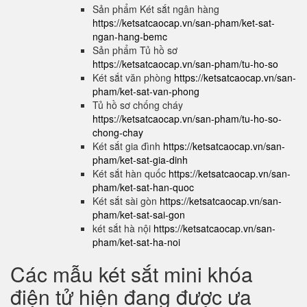
Sản phẩm Két sắt ngân hàng
https://ketsatcaocap.vn/san-pham/ket-sat-
ngan-hang-bemc
Sản phẩm Tủ hồ sơ
https://ketsatcaocap.vn/san-pham/tu-ho-so
Két sắt văn phòng
https://ketsatcaocap.vn/san-
pham/ket-sat-van-phong
Tủ hồ sơ chống cháy
https://ketsatcaocap.vn/san-pham/tu-ho-so-
chong-chay
Két sắt gia đình
https://ketsatcaocap.vn/san-
pham/ket-sat-gia-dinh
Két sắt hàn quốc
https://ketsatcaocap.vn/san-
pham/ket-sat-han-quoc
Két sắt sài gòn
https://ketsatcaocap.vn/san-
pham/ket-sat-sai-gon
két sắt hà nội
https://ketsatcaocap.vn/san-
pham/ket-sat-ha-noi
Các mẫu két sắt mini khóa
điện tử hiện đang được ưa