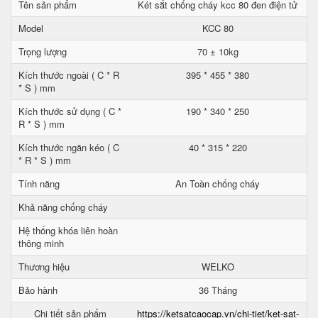
Tên sản phẩm
Két sắt chống cháy kcc 80 đen điện tử
Model
KCC 80
Trọng lượng
70 ± 10kg
Kích thước ngoài ( C * R
395 * 455 * 380
* S ) mm
Kích thước sử dụng ( C *
190 * 340 * 250
R * S ) mm
Kích thước ngăn kéo ( C
40 * 315 * 220
* R * S ) mm
Tính năng
An Toàn chống cháy
Khả năng chống cháy
Hệ thống khóa liên hoàn
thông minh
Thương hiệu
WELKO
Bảo hành
36 Tháng
Chi tiết sản phẩm
https://ketsatcaocap.vn/chi-tiet/ket-sat-