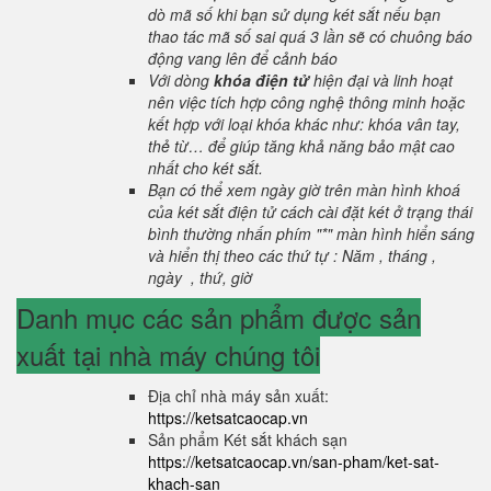
dò mã số khi bạn sử dụng két sắt nếu bạn
thao tác mã số sai quá 3 lần sẽ có chuông báo
động vang lên để cảnh báo
Với dòng
khóa điện tử
hiện đại và linh hoạt
nên việc tích hợp công nghệ thông minh hoặc
kết hợp với loại khóa khác như: khóa vân tay,
thẻ từ… để giúp tăng khả năng bảo mật cao
nhất cho két sắt.
Bạn có thể xem ngày giờ trên màn hình khoá
của két sắt điện tử cách cài đặt két ở trạng thái
bình thường nhấn phím "*" màn hình hiển sáng
và hiển thị theo các thứ tự : Năm , tháng ,
ngày , thứ, giờ
Danh mục các sản phẩm được sản
xuất tại nhà máy chúng tôi
Địa chỉ nhà máy sản xuất:
https://ketsatcaocap.vn
Sản phẩm Két sắt khách sạn
https://ketsatcaocap.vn/san-pham/ket-sat-
khach-san