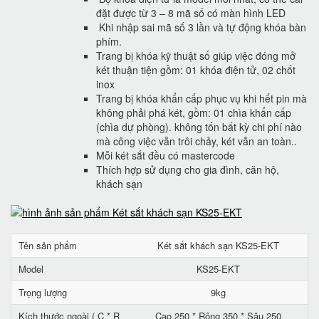
đặt được từ 3 – 8 mã số có màn hình LED
Khi nhập sai mã số 3 lần và tự động khóa bàn
phím.
Trang bị khóa kỹ thuật số giúp việc đóng mở
két thuận tiện gồm: 01 khóa điện tử, 02 chốt
inox
Trang bị khóa khẩn cấp phục vụ khi hết pin mà
không phải phá két, gồm: 01 chìa khẩn cấp
(chìa dự phòng). không tốn bất kỳ chi phí nào
mà công việc vẫn trôi chảy, két vẫn an toàn..
Mỗi két sắt đều có mastercode
Thích hợp sử dụng cho gia đình, căn hộ,
khách sạn
Tên sản phẩm
Két sắt khách sạn KS25-EKT
Model
KS25-EKT
Trọng lượng
9kg
Kích thước ngoài ( C * R
Cao 250 * Rộng 350 * Sâu 250