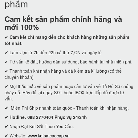
phẩm
Cam kết
sản phẩm chính hãng và
mới 100%
✔
Cam kết
chỉ mang đến cho khách hàng những sản phẩm
tốt nhất.
✔ Làm việc từ 7h đến 22h cả thứ 7,CN và ngày lễ
✔ Tư vấn kê đặt, hướng dẫn sử dụng, bảo hành tại nhà miễn phí.
✔ Thanh toán khi nhận hàng và đã kiểm tra kĩ lưỡng (có thể
chuyển khoản)
✔ Mọi thắc mắc về sản phẩm hoặc cần tư vấn về Tủ Hồ Sơ chống
cháy nổ. Hãy để lại ngay SĐT hoặc IBOX trực tiếp để được tư
vấn.
✔
Miễn Phí Ship nhanh toàn quốc - Thanh toán khi nhận hàng.
✔ Hotline: 098 2770404 Phục vụ 24/24h
✔
Nhận Đặt Két Sắt Theo Yêu Cầu.
✔
Website:
www.ketsatcaocap.vn