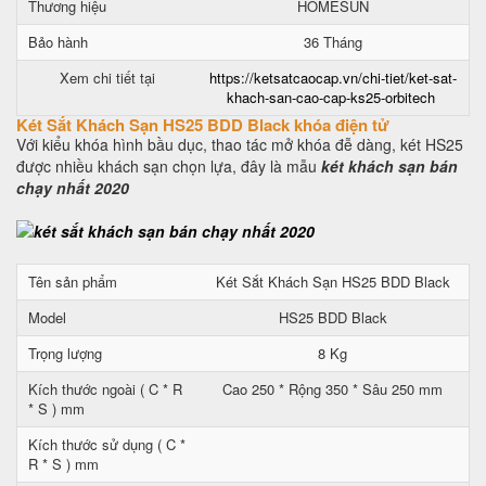
Thương hiệu
HOMESUN
Bảo hành
36 Tháng
Xem chi tiết tại
https://ketsatcaocap.vn/chi-tiet/ket-sat-
khach-san-cao-cap-ks25-orbitech
Két Sắt Khách Sạn HS25 BDD Black khóa điện tử
Với kiểu khóa hình bầu dục, thao tác mở khóa đễ dàng, két HS25
được nhiều khách sạn chọn lựa, đây là mẫu
két khách sạn bán
chạy nhất 2020
Tên sản phẩm
Két Sắt Khách Sạn HS25 BDD Black
Model
HS25 BDD Black
Trọng lượng
8 Kg
Kích thước ngoài ( C * R
Cao 250 * Rộng 350 * Sâu 250 mm
* S ) mm
Kích thước sử dụng ( C *
R * S ) mm