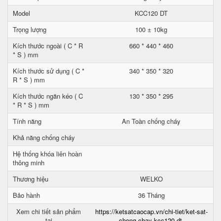
Model
KCC120 DT
Trọng lượng
100 ± 10kg
Kích thước ngoài ( C * R
660 * 440 * 460
* S ) mm
Kích thước sử dụng ( C *
340 * 350 * 320
R * S ) mm
Kích thước ngăn kéo ( C
130 * 350 * 295
* R * S ) mm
Tính năng
An Toàn chống cháy
Khả năng chống cháy
Hệ thống khóa liên hoàn
thông minh
Thương hiệu
WELKO
Bảo hành
36 Tháng
Xem chi tiết sản phẩm
https://ketsatcaocap.vn/chi-tiet/ket-sat-
tại
chong-chay-kcc120-dt