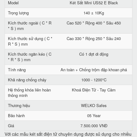
Model
Két Sắt Mini US52 E Black
Trọng lượng
140 ± 10Kg
Kích thước ngoài ( C * R
Cao 520 * Rộng 400 * Sâu 450
* S ) mm
Kích thước sử dụng ( C *
Cao 330 * Rộng 250 * Sâu 240
R * S ) mm
Kích thước ngăn kéo ( C
Có 1 đợt di động
* R * S ) mm
Tính năng
An toàn + Chống trộm đập khoan phá
Khả năng chống cháy
1000 - 1200°C
Hệ thống khóa liên hoàn
Khoá Điện Tử - Tay Cầm
thông minh
Thương hiệu
WELKO Safes
Bảo hành
05 Year
Giá
7.500.000 VNĐ
Với các mẫu két sắt điện tử chuyên dụng được sủ dụng cho nhiều