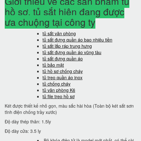
Giới thiệu về các sản phẩm tủ
hồ sơ, tủ sắt hiện đang được
ưa chuộng tại công ty
tủ sắt văn phòng
tủ sắt đựng quần áo bao nhiêu tiền
tủ sắt lắp ráp trung hưng
tủ sắt đựng quần áo vũng tàu
tủ sắt đựng quần áo
tủ bảo mật
tủ hồ sơ chống cháy
tủ treo quần áo inox
tủ chống cháy
tủ văn phòng K6
tủ file treo hồ sơ
Két được thiết kế nhỏ gọn, màu sắc hài hòa (Toàn bộ két sắt sơn
tĩnh điện chống trầy xước)
Độ dày thép thân: 1.5ly
Độ dày cửa: 3.5 ly
Bộ khóa điện tử là model mới nhất, có thể cài