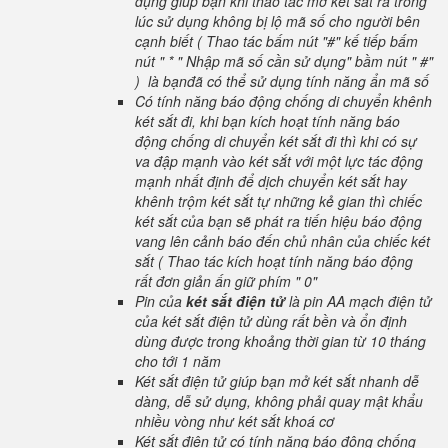
dụng giúp bạn khi thao tác mở két sắt ra trong
lúc sử dụng không bị lộ mã số cho người bên
cạnh biết ( Thao tác bấm nút "#" kế tiếp bấm
nút " * " Nhập mã số cần sử dụng" bầm nút " #"
) là bạnđã có thể sử dụng tính năng ẩn mã số
Có tính năng báo động chống di chuyển khênh
két sắt đi, khi bạn kích hoạt tính năng báo
động chống di chuyển két sắt đi thì khi có sự
va đập mạnh vào két sắt với một lực tác động
mạnh nhất định để dịch chuyển két sắt hay
khênh trộm két sắt tự những kẻ gian thì chiếc
két sắt của bạn sẽ phát ra tiến hiệu báo động
vang lên cảnh báo đến chủ nhân của chiếc két
sắt ( Thao tác kích hoạt tính năng báo động
rất đơn giản ấn giữ phím " 0"
Pin của
két sắt điện tử
là pin AA mạch điện tử
của két sắt điện tử dùng rất bền và ổn định
dùng được trong khoảng thời gian từ 10 tháng
cho tới 1 năm
Két sắt điện tử giúp bạn mở két sắt nhanh dễ
dàng, dễ sử dụng, không phải quay mật khẩu
nhiều vòng như két sắt khoá cơ
Két sắt điện tử có tính năng báo động chống