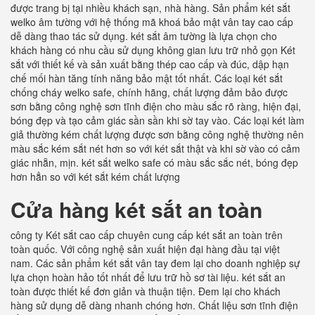
được trang bị tại nhiều khách sạn, nhà hàng. Sản phẩm két sắt
welko âm tường với hệ thống mã khoá bảo mật vân tay cao cấp
dễ dàng thao tác sử dụng. két sắt âm tường là lựa chọn cho
khách hàng có nhu cầu sử dụng không gian lưu trữ nhỏ gọn Két
sắt với thiết kế và sản xuất bằng thép cao cấp và đúc, dập hạn
chế mối hàn tăng tính năng bảo mật tốt nhất. Các loại két sắt
chống cháy welko safe, chính hãng, chất lượng đảm bảo được
sơn bằng công nghệ sơn tĩnh điện cho màu sắc rõ ràng, hiện đại,
bóng đẹp và tạo cảm giác sần sần khi sờ tay vào. Các loại két làm
giả thường kém chất lượng được sơn bằng công nghệ thường nên
màu sắc kém sắt nét hơn so với két sắt thật và khi sờ vào có cảm
giác nhẵn, mịn. két sắt welko safe có màu sắc sắc nét, bóng đẹp
hơn hẳn so với két sắt kém chất lượng
Cửa hàng két sắt an toàn
công ty Két sắt cao cấp chuyên cung cấp két sắt an toàn trên
toàn quốc. Với công nghệ sản xuất hiện đại hàng đầu tại việt
nam. Các sản phẩm két sắt vân tay đem lại cho doanh nghiệp sự
lựa chọn hoàn hảo tốt nhất để lưu trữ hồ sơ tài liệu. két sắt an
toàn được thiết kế đơn giản và thuận tiện. Đem lại cho khách
hàng sử dụng dễ dàng nhanh chóng hơn. Chất liệu sơn tĩnh điện