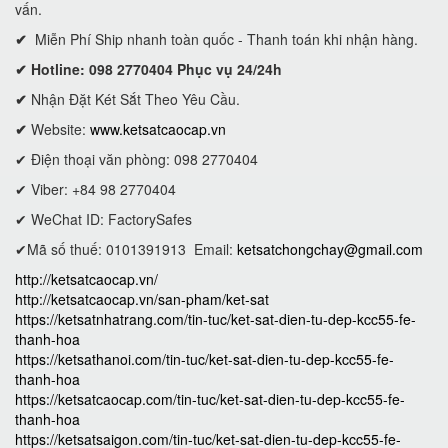
vấn.
✔
Miễn Phí Ship nhanh toàn quốc - Thanh toán khi nhận hàng.
✔ Hotline: 098 2770404 Phục vụ 24/24h
✔
Nhận Đặt Két Sắt Theo Yêu Cầu.
✔
Website:
www.ketsatcaocap.vn
✔ Điện thoại văn phòng: 098 2770404
✔ Viber: +84 98 2770404
✔ WeChat ID: FactorySafes
✔Mã số thuế: 0101391913
Email:
ketsatchongchay@gmail.com
http://ketsatcaocap.vn/
http://ketsatcaocap.vn/san-pham/ket-sat
https://ketsatnhatrang.com/tin-tuc/ket-sat-dien-tu-dep-kcc55-fe-
thanh-hoa
https://ketsathanoi.com/tin-tuc/ket-sat-dien-tu-dep-kcc55-fe-
thanh-hoa
https://ketsatcaocap.com/tin-tuc/ket-sat-dien-tu-dep-kcc55-fe-
thanh-hoa
https://ketsatsaigon.com/tin-tuc/ket-sat-dien-tu-dep-kcc55-fe-