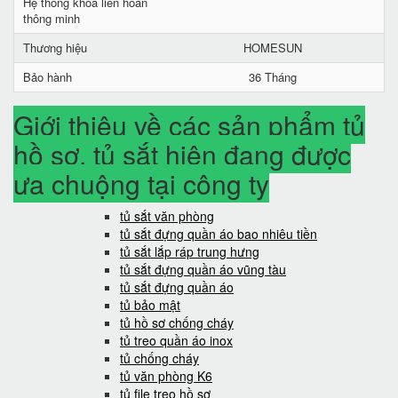
Hệ thống khóa liên hoàn
thông minh
Thương hiệu
HOMESUN
Bảo hành
36 Tháng
Giới thiệu về các sản phẩm tủ
hồ sơ, tủ sắt hiện đang được
ưa chuộng tại công ty
tủ sắt văn phòng
tủ sắt đựng quần áo bao nhiêu tiền
tủ sắt lắp ráp trung hưng
tủ sắt đựng quần áo vũng tàu
tủ sắt đựng quần áo
tủ bảo mật
tủ hồ sơ chống cháy
tủ treo quần áo inox
tủ chống cháy
tủ văn phòng K6
tủ file treo hồ sơ