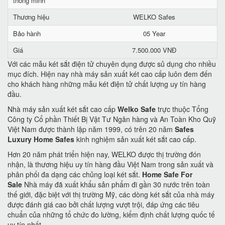
thông minh
Thương hiệu
WELKO Safes
Bảo hành
05 Year
Giá
7.500.000 VNĐ
Với các mẫu két sắt điện tử chuyên dụng được sủ dụng cho nhiều
mục đích. Hiện nay nhà máy sản xuất két cao cấp luôn đem đến
cho khách hàng những mẫu két điện tử chất lượng uy tín hàng
đầu.
Nhà máy sản xuất két sắt cao cấp
Welko Safe
trực thuộc Tổng
Công ty Cổ phần Thiết Bị Vật Tư Ngân hàng và An Toàn Kho Quỹ
Việt Nam được thành lập năm 1999, có trên 20 năm
Safes
Luxury Home Safes
kinh nghiệm sản xuất két sắt cao cấp.
Hơn 20 năm phát triển hiện nay, WELKO được thị trường đón
nhận, là thương hiệu uy tín hàng đầu Việt Nam trong sản xuất và
phân phối đa dạng các chủng loại két sắt.
Home Safe For
Sale
Nhà máy đã xuất khẩu sản phẩm đi gần 30 nước trên toàn
thế giới, đặc biệt với thị trường Mỹ, các dòng két sắt của nhà máy
được đánh giá cao bởi chất lượng vượt trội, đáp ứng các tiêu
chuẩn của những tổ chức đo lường, kiểm định chất lượng quốc tế
uy tín nhất.