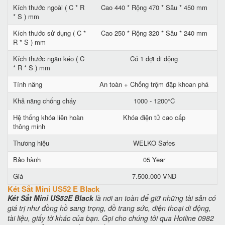
Kích thước ngoài ( C * R
Cao 440 * Rộng 470 * Sâu * 450 mm
* S ) mm
Kích thước sử dụng ( C *
Cao 250 * Rộng 320 * Sâu * 240 mm
R * S ) mm
Kích thước ngăn kéo ( C
Có 1 đợt di động
* R * S ) mm
Tính năng
An toàn + Chống trộm đập khoan phá
Khả năng chống cháy
1000 - 1200°C
Hệ thống khóa liên hoàn
Khóa điện tử cao cấp
thông minh
Thương hiệu
WELKO Safes
Bảo hành
05 Year
Giá
7.500.000 VNĐ
Két Sắt Mini US52 E Black
Két Sắt Mini US52E Black
là nơi an toàn để giữ những tài sản có
giá trị như đồng hồ sang trọng, đồ trang sức, điện thoại di động,
tài liệu, giấy tờ khác của bạn. Gọi cho chúng tôi qua Hotline 0982