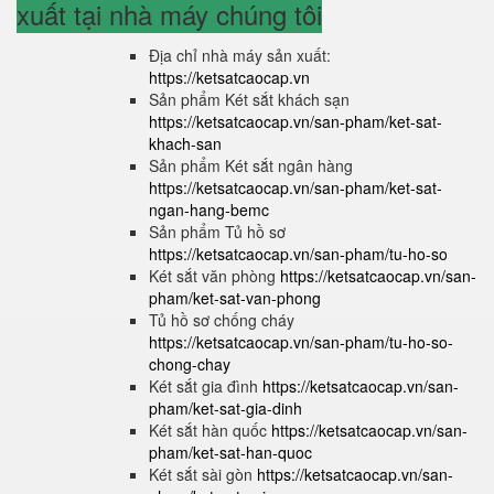
xuất tại nhà máy chúng tôi
Địa chỉ nhà máy sản xuất:
https://ketsatcaocap.vn
Sản phẩm Két sắt khách sạn
https://ketsatcaocap.vn/san-pham/ket-sat-
khach-san
Sản phẩm Két sắt ngân hàng
https://ketsatcaocap.vn/san-pham/ket-sat-
ngan-hang-bemc
Sản phẩm Tủ hồ sơ
https://ketsatcaocap.vn/san-pham/tu-ho-so
Két sắt văn phòng
https://ketsatcaocap.vn/san-
pham/ket-sat-van-phong
Tủ hồ sơ chống cháy
https://ketsatcaocap.vn/san-pham/tu-ho-so-
chong-chay
Két sắt gia đình
https://ketsatcaocap.vn/san-
pham/ket-sat-gia-dinh
Két sắt hàn quốc
https://ketsatcaocap.vn/san-
pham/ket-sat-han-quoc
Két sắt sài gòn
https://ketsatcaocap.vn/san-