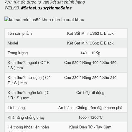
770 404 để được tư vấn két sắt chính hãng
WELKO.
#SafesLuxuryHomeSafes
Tên sản phẩm
Két Sắt Mini US52 E Black
Model
Két Sắt Mini US52 E Black
Trọng lượng
140 ± 10Kg
Kích thước ngoài ( C * R
Cao 520 * Rộng 400 * Sâu 450
* S ) mm
Kích thước sử dụng ( C *
Cao 330 * Rộng 250 * Sâu 240
R * S ) mm
Kích thước ngăn kéo ( C
Có 1 đợt di động
* R * S ) mm
Tính năng
An toàn + Chống trộm đập khoan phá
Khả năng chống cháy
1000 - 1200°C
Hệ thống khóa liên hoàn
Khoá Điện Tử - Tay Cầm