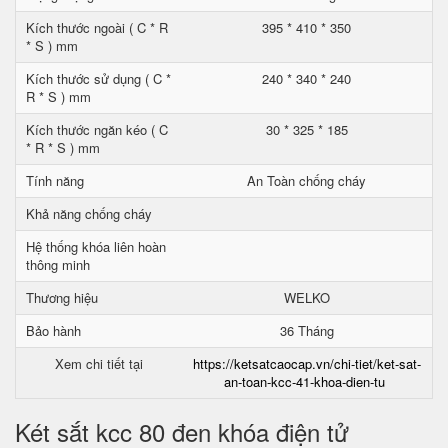
Kích thước ngoài ( C * R
395 * 410 * 350
* S ) mm
Kích thước sử dụng ( C *
240 * 340 * 240
R * S ) mm
Kích thước ngăn kéo ( C
30 * 325 * 185
* R * S ) mm
Tính năng
An Toàn chống cháy
Khả năng chống cháy
Hệ thống khóa liên hoàn
thông minh
Thương hiệu
WELKO
Bảo hành
36 Tháng
Xem chi tiết tại
https://ketsatcaocap.vn/chi-tiet/ket-sat-
an-toan-kcc-41-khoa-dien-tu
Két sắt kcc 80 đen khóa điện tử