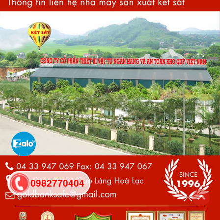
0982770404
back