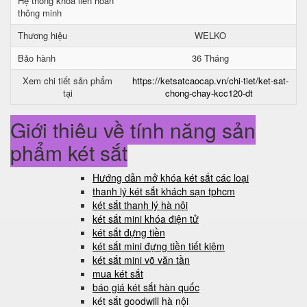
Hệ thống khóa liên hoàn
thông minh
Thương hiệu
WELKO
Bảo hành
36 Tháng
Xem chi tiết sản phẩm
https://ketsatcaocap.vn/chi-tiet/ket-sat-
tại
chong-chay-kcc120-dt
Giới thiệu về tính năng sản
phẩm két sắt
Hướng dẫn mở khóa két sắt các loại
thanh lý két sắt khách sạn tphcm
két sắt thanh lý hà nội
két sắt mini khóa điện tử
két sắt đựng tiền
két sắt mini đựng tiền tiết kiệm
két sắt mini võ văn tần
mua két sắt
báo giá két sắt hàn quốc
két sắt goodwill hà nội