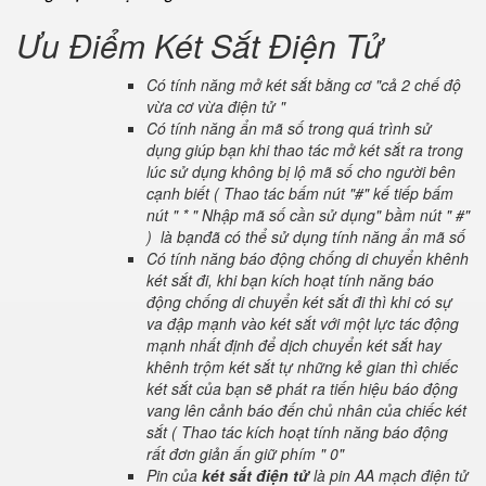
Ưu Điểm Két Sắt Điện Tử
Có tính năng mở két sắt bằng cơ "cả 2 chế độ
vừa cơ vừa điện tử "
Có tính năng ẩn mã số trong quá trình sử
dụng giúp bạn khi thao tác mở két sắt ra trong
lúc sử dụng không bị lộ mã số cho người bên
cạnh biết ( Thao tác bấm nút "#" kế tiếp bấm
nút " * " Nhập mã số cần sử dụng" bầm nút " #"
) là bạnđã có thể sử dụng tính năng ẩn mã số
Có tính năng báo động chống di chuyển khênh
két sắt đi, khi bạn kích hoạt tính năng báo
động chống di chuyển két sắt đi thì khi có sự
va đập mạnh vào két sắt với một lực tác động
mạnh nhất định để dịch chuyển két sắt hay
khênh trộm két sắt tự những kẻ gian thì chiếc
két sắt của bạn sẽ phát ra tiến hiệu báo động
vang lên cảnh báo đến chủ nhân của chiếc két
sắt ( Thao tác kích hoạt tính năng báo động
rất đơn giản ấn giữ phím " 0"
Pin của
két sắt điện tử
là pin AA mạch điện tử