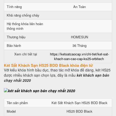
Tính năng
An Toàn
Khả năng chống cháy
Hệ thống khóa liên hoàn
thông minh
Thương hiệu
HOMESUN
Bảo hành
36 Tháng
Xem chi tiết tại
https://ketsatcaocap.vn/chi-tiet/ket-sat-
khach-san-cao-cap-ks25-orbitech
Két Sắt Khách Sạn HS25 BDD Black khóa điện tử
Với kiểu khóa hình bầu dục, thao tác mở khóa đễ dàng, két HS25
được nhiều khách sạn chọn lựa, đây là mẫu
két khách sạn bán
chạy nhất 2020
Tên sản phẩm
Két Sắt Khách Sạn HS25 BDD Black
Model
HS25 BDD Black