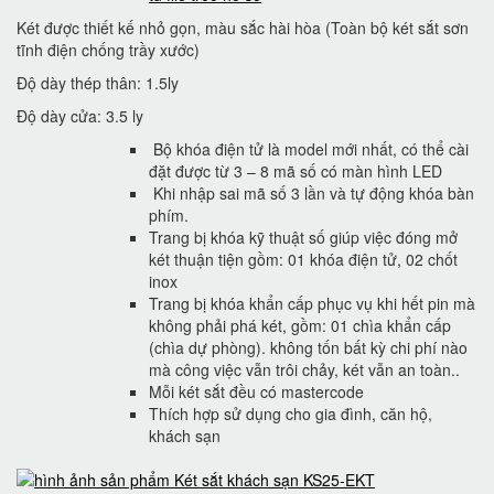
Két được thiết kế nhỏ gọn, màu sắc hài hòa (Toàn bộ két sắt sơn
tĩnh điện chống trầy xước)
Độ dày thép thân: 1.5ly
Độ dày cửa: 3.5 ly
Bộ khóa điện tử là model mới nhất, có thể cài
đặt được từ 3 – 8 mã số có màn hình LED
Khi nhập sai mã số 3 lần và tự động khóa bàn
phím.
Trang bị khóa kỹ thuật số giúp việc đóng mở
két thuận tiện gồm: 01 khóa điện tử, 02 chốt
inox
Trang bị khóa khẩn cấp phục vụ khi hết pin mà
không phải phá két, gồm: 01 chìa khẩn cấp
(chìa dự phòng). không tốn bất kỳ chi phí nào
mà công việc vẫn trôi chảy, két vẫn an toàn..
Mỗi két sắt đều có mastercode
Thích hợp sử dụng cho gia đình, căn hộ,
khách sạn