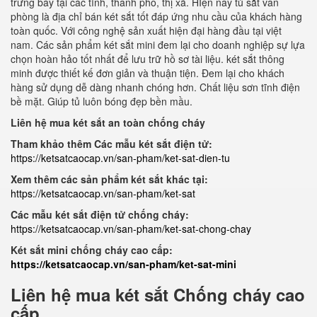
trưng bày tại các tỉnh, thành phố, thị xã. HIện nay tủ sắt văn
phòng là địa chỉ bán két sắt tốt đáp ứng nhu cầu của khách hàng
toàn quốc. Với công nghệ sản xuất hiện đại hàng đầu tại việt
nam. Các sản phẩm két sắt mini đem lại cho doanh nghiệp sự lựa
chọn hoàn hảo tốt nhất để lưu trữ hồ sơ tài liệu. két sắt thông
minh được thiết kế đơn giản và thuận tiện. Đem lại cho khách
hàng sử dụng dễ dàng nhanh chóng hơn. Chất liệu sơn tĩnh điện
bề mặt. Giúp tủ luôn bóng đẹp bền mầu.
Liên hệ mua két sắt an toàn chống cháy
Tham khảo thêm Các mẫu két sắt điện tử:
https://ketsatcaocap.vn/san-pham/ket-sat-dien-tu
Xem thêm các sản phẩm két sắt khác tại:
https://ketsatcaocap.vn/san-pham/ket-sat
Các mẫu két sắt điện tử chống cháy:
https://ketsatcaocap.vn/san-pham/ket-sat-chong-chay
Két sắt mini chống cháy cao cấp:
https://ketsatcaocap.vn/san-pham/ket-sat-mini
Liên hệ mua két sắt Chống cháy cao
cấp