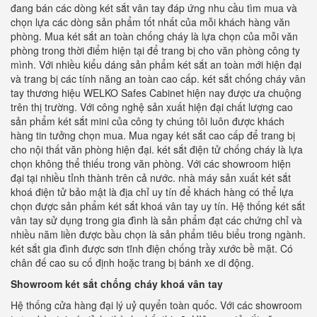
đang bán các dòng két sắt vân tay đáp ứng nhu cầu tìm mua và
chọn lựa các dòng sản phẩm tốt nhất của mỗi khách hàng văn
phòng. Mua két sắt an toàn chống cháy là lựa chọn của mỗi văn
phòng trong thời điểm hiện tại để trang bị cho văn phòng công ty
mình. Với nhiều kiểu dáng sản phẩm két sắt an toàn mới hiện đại
và trang bị các tính năng an toàn cao cấp. két sắt chống cháy vân
tay thương hiệu WELKO Safes Cabinet hiện nay được ưa chuộng
trên thị trường. Với công nghệ sản xuất hiện đại chất lượng cao
sản phẩm két sắt mini của công ty chúng tôi luôn được khách
hàng tin tưởng chọn mua. Mua ngay két sắt cao cấp để trang bị
cho nội thất văn phòng hiện đại. két sắt điện tử chống cháy là lựa
chọn không thể thiếu trong văn phòng. Với các showroom hiện
đại tại nhiều tỉnh thành trên cả nước. nhà máy sản xuất két sắt
khoá điện tử bảo mật là địa chỉ uy tín để khách hàng có thể lựa
chọn được sản phẩm két sắt khoá vân tay uy tín. Hệ thống két sắt
vân tay sử dụng trong gia đình là sản phẩm đạt các chứng chỉ và
nhiều năm liền được bầu chọn là sản phẩm tiêu biểu trong ngành.
két sắt gia đình được sơn tĩnh điện chống trầy xước bề mặt. Có
chân đế cao su cố định hoặc trang bị bánh xe di động.
Showroom két sắt chống cháy khoá vân tay
Hệ thống cửa hàng đại lý uỷ quyển toàn quốc. Với các showroom