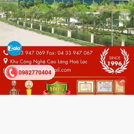
0982770404
back
to
top