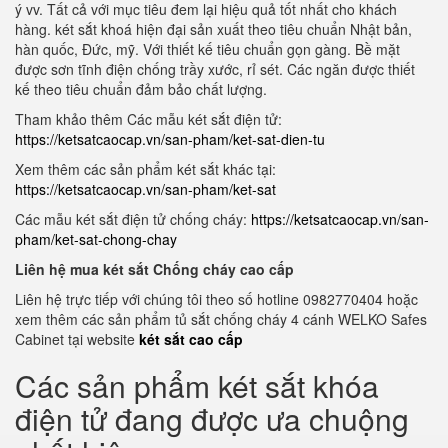
ý vv. Tất cả với mục tiêu đem lại hiệu quả tốt nhất cho khách
hàng. két sắt khoá hiện đại sản xuất theo tiêu chuẩn Nhật bản,
hàn quốc, Đức, mỹ. Với thiết kế tiêu chuẩn gọn gàng. Bề mặt
được sơn tĩnh điện chống trầy xước, rỉ sét. Các ngăn được thiết
kế theo tiêu chuẩn đảm bảo chất lượng.
Tham khảo thêm Các mẫu két sắt điện tử:
https://ketsatcaocap.vn/san-pham/ket-sat-dien-tu
Xem thêm các sản phẩm két sắt khác tại:
https://ketsatcaocap.vn/san-pham/ket-sat
Các mẫu két sắt điện tử chống cháy:
https://ketsatcaocap.vn/san-
pham/ket-sat-chong-chay
Liên hệ mua két sắt Chống cháy cao cấp
Liên hệ trực tiếp với chúng tôi theo số hotline 0982770404 hoặc
xem thêm các sản phẩm tủ sắt chống cháy 4 cánh WELKO Safes
Cabinet tại website
két sắt cao cấp
Các sản phẩm két sắt khóa
điện tử đang được ưa chuộng