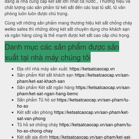
đang là nhà cung cấp két sắt lớn nhất cả nước., Thương hiệu và
chất lượng các sản phẩm từ két sắt đến các loại tủ sắt, tủ văn
phòng luôn luôn được chú trọng.
Cùng với những sản phẩm mang thương hiệu két sắt chống cháy
welko safes thì những dòng két sắt chuyên dụng cho khách sạn
và ngân hàng cũng là thế mạnh được két sắt cao cấp chú trọng.
Danh mục các sản phẩm được sản
xuất tại nhà máy chúng tôi
Địa chỉ nhà máy sản xuất:
https://ketsatcaocap.vn
Sản phẩm Két sắt khách sạn
https://ketsatcaocap.vn/san-
pham/ket-sat-khach-san
Sản phẩm Két sắt ngân hàng
https://ketsatcaocap.vn/san-
pham/ket-sat-ngan-hang-bemc
Sản phẩm Tủ hồ sơ
https://ketsatcaocap.vn/san-pham/tu-
ho-so
Két sắt văn phòng
https://ketsatcaocap.vn/san-pham/ket-
sat-van-phong
Tủ hồ sơ chống cháy
https://ketsatcaocap.vn/san-pham/tu-
ho-so-chong-chay
Két sắt gia đình
https://ketsatcaocap.vn/san-pham/ket-sat-