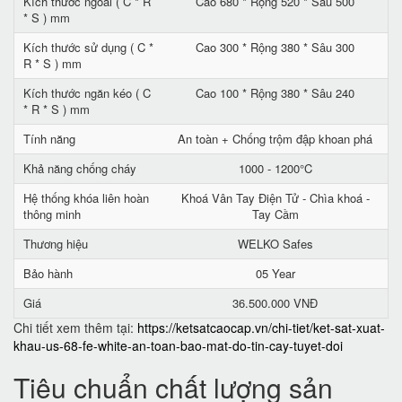
Kích thước ngoài ( C * R
Cao 680 * Rộng 520 * Sâu 500
* S ) mm
Kích thước sử dụng ( C *
Cao 300 * Rộng 380 * Sâu 300
R * S ) mm
Kích thước ngăn kéo ( C
Cao 100 * Rộng 380 * Sâu 240
* R * S ) mm
Tính năng
An toàn + Chống trộm đập khoan phá
Khả năng chống cháy
1000 - 1200°C
Hệ thống khóa liên hoàn
Khoá Vân Tay Điện Tử - Chìa khoá -
thông minh
Tay Cầm
Thương hiệu
WELKO Safes
Bảo hành
05 Year
Giá
36.500.000 VNĐ
Chi tiết xem thêm tại:
https://ketsatcaocap.vn/chi-tiet/ket-sat-xuat-
khau-us-68-fe-white-an-toan-bao-mat-do-tin-cay-tuyet-doi
Tiêu chuẩn chất lượng sản