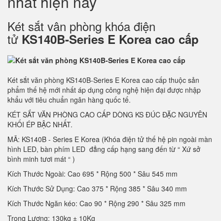
nhất hiện nay
Két sắt vân phòng khóa điện
tử
KS140B-Series E Korea cao cấp
Két sắt văn phòng KS140B-Series E Korea cao cấp thuộc sản
phẩm thế hệ mới nhất áp dụng công nghệ hiện đại được nhập
khẩu với tiêu chuẩn ngân hàng quốc tế.
KÉT SẮT VĂN PHÒNG CAO CẤP DÒNG KS ĐÚC ĐẶC NGUYÊN
KHỐI ÉP BẬC NHẤT.
MÃ: KS140B - Series E Korea (Khóa điện tử thế hệ pin ngoài màn
hình LED, bàn phím LED đẳng cấp hạng sang đến từ “ Xứ sở
bình minh tươi mát “ )
Kích Thước Ngoài: Cao 695 * Rộng 500 * Sâu 545 mm
Kích Thước Sử Dụng: Cao 375 * Rộng 385 * Sâu 340 mm
Kích Thước Ngăn kéo: Cao 90 * Rộng 290 * Sâu 325 mm
Trọng Lượng: 130kg ± 10Kg