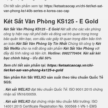
Chi tiết sản phẩm xem tại:
https://ketsatcaocap.vn/chi-tiet/ket-sat-
van-phong-ks140b-series-e-korea-cao-cap
Két Sắt Văn Phòng KS125 - E Gold
Két Sắt Văn Phòng KS125 - E Gold
Két sắt cho các văn phòng
công ty hiện nay rất phổ biến và đóng vai trò quan trọng trong
bảo quản tiền bạc, con dấu các giấy tờ quan trọng đảm bảo tính
an toàn.
Két Sắt Văn Phòng Uy Tín Nhất
Chúng tôi công ty
Két
Sắt WelKo
cho ra mắt dòng sản phẩm
Két Sắt Văn Phòng
với
đầy đủ tính năng và tiện ích.
Hotline: 0982770404
.
Két sắt két
bạc chính hãng - Ưu đãi 50%
Xem chi tiết sản phẩm tại:
https://ketsatcaocap.vn/chi-
tiet/ket-sat-van-phong-ks125-e-gold
Sản phẩm Két Sắt WELKO sản xuất theo tiêu chuẩn Quốc Tế
SGS:
.
Két sắt WELKO
đạt tiêu chuẩn Quốc Tế
: ISO 9001:2015 chứng
nhận số VN16/00059.
.
Két sắt WELKO
đạt c
hứng nhận tiêu chuẩn Môi trường: ISO
14001:2015 Certificate Registration No. 000568-1-VN-1-EMS