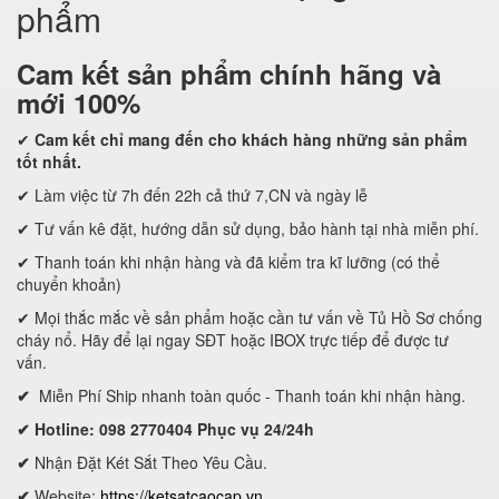
phẩm
Cam kết
sản phẩm chính hãng và
mới 100%
✔
Cam kết
chỉ mang đến cho khách hàng những sản phẩm
tốt nhất.
✔ Làm việc từ 7h đến 22h cả thứ 7,CN và ngày lễ
✔ Tư vấn kê đặt, hướng dẫn sử dụng, bảo hành tại nhà miễn phí.
✔ Thanh toán khi nhận hàng và đã kiểm tra kĩ lưỡng (có thể
chuyển khoản)
✔ Mọi thắc mắc về sản phẩm hoặc cần tư vấn về Tủ Hồ Sơ chống
cháy nổ. Hãy để lại ngay SĐT hoặc IBOX trực tiếp để được tư
vấn.
✔
Miễn Phí Ship nhanh toàn quốc - Thanh toán khi nhận hàng.
✔ Hotline: 098 2770404 Phục vụ 24/24h
✔
Nhận Đặt Két Sắt Theo Yêu Cầu.
✔
Website:
https://ketsatcaocap.vn