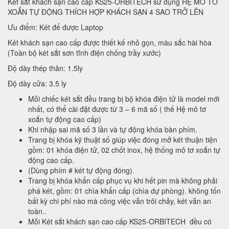
Két sắt khách sạn cao cấp KS25-ORBITECH sử dụng HỆ MÔ TƠ
XOẮN TỰ ĐỘNG THÍCH HỢP KHÁCH SẠN 4 SAO TRỞ LÊN
Ưu điểm: Két để được Laptop
Két khách sạn cao cấp được thiết kế nhỏ gọn, màu sắc hài hòa
(Toàn bộ két sắt sơn tĩnh điện chống trầy xước)
Độ dày thép thân: 1.5ly
Độ dày cửa: 3.5 ly
Mỗi chiếc két sắt đều trang bị bộ khóa điện tử là model mới
nhất, có thể cài đặt được từ 3 – 6 mã số ( thế Hệ mô tơ
xoắn tự động cao cấp)
Khi nhập sai mã số 3 lần và tự động khóa bàn phím.
Trang bị khóa kỹ thuật số giúp việc đóng mở két thuận tiện
gồm: 01 khóa điện tử, 02 chốt inox, hệ thống mô tơ xoắn tự
động cao cấp.
(Dùng phím # két tự động đóng).
Trang bị khóa khẩn cấp phục vụ khi hết pin mà không phải
phá két, gồm: 01 chìa khẩn cấp (chìa dự phòng). không tốn
bất kỳ chi phí nào mà công việc vẫn trôi chảy, két vẫn an
toàn..
Mỗi Két sắt khách sạn cao cấp KS25-ORBITECH đều có