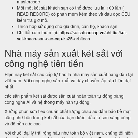
mastercode
Mỗi một két sắt khách sạn có thể được lưu lại 100 lần (
READ RECORD) có phần mềm kèm theo và đầu đọc CEU
kiểm tra giờ mở.
Thích hợp sử dụng cho gia đình, căn hộ, khách sạn
Chi tiết xem thêm tại:
https://ketsatcaocap.vn/chi-tiet/ket-
sat-khach-san-cao-cap-ks25-orbitech
Nhà máy sản xuất két sắt với
công nghệ tiên tiến
Hiện nay két sắt cao cấp tự hào là nhà máy sản xuất hàng đầu tại
việt nam. Với công nghệ sản xuất và dây chuyền lắp ráp hiện đại
nhất.
các sản phẩm két sắt được sản xuất hoàn toàn tự động bằng
công nghệ AI và hệ thống máy hàn tự động.
Xưởng phun sơn tiêu chuẩn chất lượng châu âu đảm bảo bề mặt
cũng như bên trong két sắt của bạn được đầu tư sơn sáng bóng
và độ bền cực cao
Với chuỗi đại lý trải rộng hầu như toàn bộ việt nam, chúng tôi hiện