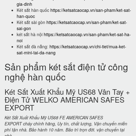
gia-dinh
Két sắt hàn quốc
https://ketsatcaocap.vn/san-pham/ket-sat-
han-quoc
Két sắt sài gòn
https://ketsatcaocap.vn/san-pham/ket-sat-
sai-gon
két sắt hà nội
https://ketsatcaocap.vn/san-pham/ket-sat-ha-
noi
Két sắt đà nẵng:
https://ketsatcaocap.vn/chi-tiet/mua-ket-
sat-mini-tai-da-nang
Sản phẩm két sắt điện tử công
nghệ hàn quốc
Két Sắt Xuất Khẩu Mỹ US68 Vân Tay +
Điện Tử WELKO AMERICAN SAFES
EXPORT
Két Sắt Xuất Khẩu Mỹ US68 FE AMERICAN SAFES
EXPORT cháy chính hãng, Uy tín, chất lượng, Vận chuyển miễn
phí tận nhà. Bảo hành 10 năm. Bảo trì trọn đời. vận chuyển tại
nhà.