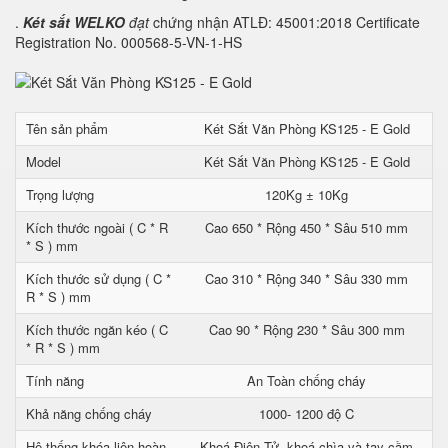
.
Két sắt WELKO
đạt
chứng nhận ATLĐ: 45001:2018 Certificate
Registration No. 000568-5-VN-1-HS
Tên sản phẩm
Két Sắt Văn Phòng KS125 - E Gold
Model
Két Sắt Văn Phòng KS125 - E Gold
Trọng lượng
120Kg ± 10Kg
Kích thước ngoài ( C * R
Cao 650 * Rộng 450 * Sâu 510 mm
* S ) mm
Kích thước sử dụng ( C *
Cao 310 * Rộng 340 * Sâu 330 mm
R * S ) mm
Kích thước ngăn kéo ( C
Cao 90 * Rộng 230 * Sâu 300 mm
* R * S ) mm
Tính năng
An Toàn chống cháy
Khả năng chống cháy
1000- 1200 độ C
Hệ thống khóa liên hoàn
Khoá Điện Tử, khoá chìa và tay cầm