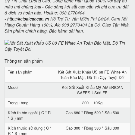
Uy Tín Chất Lượng Cao. Công nghệ Hàn Quốc 100% với đầy đủ
mẫu mã chủng loại - Các dòng két sắt cao cấp với giá cực ưu đãi
& dịch vụ hoàn hảo. Hotline: 098 2770404
-
http://ketsatcaocap.vn
Hỗ Trợ Tư Vấn Miễn Phí 24/24. Cam Kết
Hàng Chuẩn Hãng 100%, Alo 098 2770404 Là Có, Giao Tận Nhà.
Sản phẩm chính hãng. Bảo hành dài hạn.
Thông tin sản phẩm
Tên sản phẩm
Két Sắt Xuất Khẩu US 68 FE White An
Toàn Bảo Mật, Độ Tin Cậy Tuyệt Đối
Model
Két Sắt Xuất Khẩu Mỹ AMERICAN
SAFES US68 FE
Trọng lượng
300 ± 10Kg
Kích thước ngoài ( C * R
Cao 680 * Rộng 520 * Sâu 500
* S ) mm
Kích thước sử dụng ( C *
Cao 300 * Rộng 380 * Sâu 300
R * S ) mm