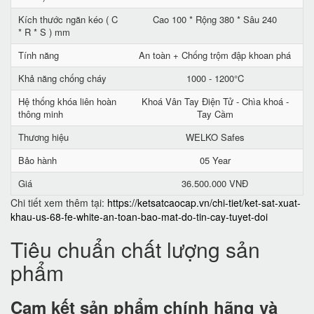
Kích thước ngăn kéo ( C
Cao 100 * Rộng 380 * Sâu 240
* R * S ) mm
Tính năng
An toàn + Chống trộm đập khoan phá
Khả năng chống cháy
1000 - 1200°C
Hệ thống khóa liên hoàn
Khoá Vân Tay Điện Tử - Chìa khoá -
thông minh
Tay Cầm
Thương hiệu
WELKO Safes
Bảo hành
05 Year
Giá
36.500.000 VNĐ
Chi tiết xem thêm tại:
https://ketsatcaocap.vn/chi-tiet/ket-sat-xuat-
khau-us-68-fe-white-an-toan-bao-mat-do-tin-cay-tuyet-doi
Tiêu chuẩn chất lượng sản
phẩm
Cam kết
sản phẩm chính hãng và