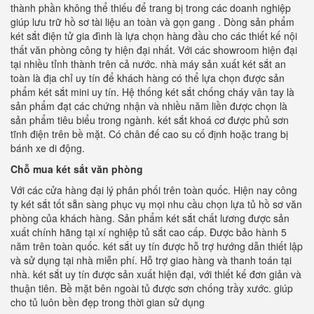
thành phần không thể thiếu để trang bị trong các doanh nghiệp
giúp lưu trữ hồ sơ tài liệu an toàn và gọn gang . Dòng sản phẩm
két sắt điện tử gia đình là lựa chọn hàng đầu cho các thiết kế nội
thất văn phòng công ty hiện đại nhất. Với các showroom hiện đại
tại nhiều tỉnh thành trên cả nước. nhà máy sản xuất két sắt an
toàn là địa chỉ uy tín để khách hàng có thể lựa chọn được sản
phẩm két sắt mini uy tín. Hệ thống két sắt chống cháy vân tay là
sản phẩm đạt các chứng nhận và nhiều năm liền được chọn là
sản phẩm tiêu biểu trong ngành. két sắt khoá cơ được phủ sơn
tĩnh điện trên bề mặt. Có chân đế cao su cố định hoặc trang bị
bánh xe di động.
Chỗ mua két sắt văn phòng
Với các cửa hàng đại lý phân phối trên toàn quốc. Hiện nay công
ty két sắt tốt sẵn sàng phục vụ mọi nhu cầu chọn lựa tủ hồ sơ văn
phòng của khách hàng. Sản phẩm két sắt chất lương được sản
xuất chính hãng tại xí nghiệp tủ sắt cao cấp. Được bảo hành 5
năm trên toàn quốc. két sắt uy tín được hỗ trợ hướng dẫn thiết lập
và sử dụng tại nhà miễn phí. Hỗ trợ giao hàng và thanh toán tại
nhà. két sắt uy tín được sản xuất hiện đại, với thiết kế đơn giản và
thuận tiên. Bề mặt bên ngoài tủ được sơn chống trầy xước. giúp
cho tủ luôn bền đẹp trong thời gian sử dụng