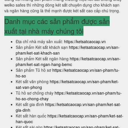
welko safes thì những dòng két sắt chuyên dụng cho khách sạn
và ngân hàng cũng là thế mạnh được két sắt cao cấp chú trọng.
Danh mục các sản phẩm được sản
xuất tại nhà máy chúng tôi
Địa chỉ nhà máy sản xuất:
https://ketsatcaocap.vn
Sản phẩm Két sắt khách sạn
https://ketsatcaocap.vn/san-
pham/ket-sat-khach-san
Sản phẩm Két sắt ngân hàng
https://ketsatcaocap.vn/san-
pham/ket-sat-ngan-hang-bemc
Sản phẩm Tủ hồ sơ
https://ketsatcaocap.vn/san-pham/tu-
ho-so
Két sắt văn phòng
https://ketsatcaocap.vn/san-pham/ket-
sat-van-phong
Tủ hồ sơ chống cháy
https://ketsatcaocap.vn/san-pham/tu-
ho-so-chong-chay
Két sắt gia đình
https://ketsatcaocap.vn/san-pham/ket-sat-
gia-dinh
Két sắt hàn quốc
https://ketsatcaocap.vn/san-pham/ket-sat-
han-quoc
Két sắt sài gòn
https://ketsatcaocap.vn/san-pham/ket-sat-