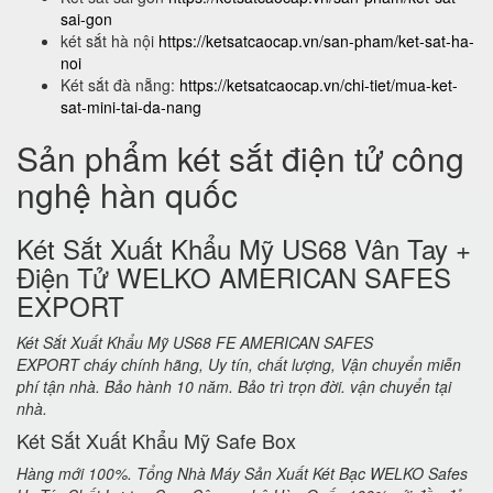
sai-gon
két sắt hà nội
https://ketsatcaocap.vn/san-pham/ket-sat-ha-
noi
Két sắt đà nẵng:
https://ketsatcaocap.vn/chi-tiet/mua-ket-
sat-mini-tai-da-nang
Sản phẩm két sắt điện tử công
nghệ hàn quốc
Két Sắt Xuất Khẩu Mỹ US68 Vân Tay +
Điện Tử WELKO AMERICAN SAFES
EXPORT
Két Sắt Xuất Khẩu Mỹ US68 FE AMERICAN SAFES
EXPORT cháy chính hãng, Uy tín, chất lượng, Vận chuyển miễn
phí tận nhà. Bảo hành 10 năm. Bảo trì trọn đời. vận chuyển tại
nhà.
Két Sắt Xuất Khẩu Mỹ Safe Box
Hàng mới 100%. Tổng Nhà Máy Sản Xuất Két Bạc WELKO Safes