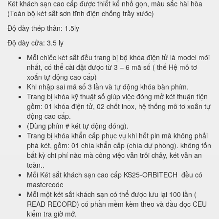
Két khách sạn cao cấp được thiết kế nhỏ gọn, màu sắc hài hòa
(Toàn bộ két sắt sơn tĩnh điện chống trầy xước)
Độ dày thép thân: 1.5ly
Độ dày cửa: 3.5 ly
Mỗi chiếc két sắt đều trang bị bộ khóa điện tử là model mới
nhất, có thể cài đặt được từ 3 – 6 mã số ( thế Hệ mô tơ
xoắn tự động cao cấp)
Khi nhập sai mã số 3 lần và tự động khóa bàn phím.
Trang bị khóa kỹ thuật số giúp việc đóng mở két thuận tiện
gồm: 01 khóa điện tử, 02 chốt inox, hệ thống mô tơ xoắn tự
động cao cấp.
(Dùng phím # két tự động đóng).
Trang bị khóa khẩn cấp phục vụ khi hết pin mà không phải
phá két, gồm: 01 chìa khẩn cấp (chìa dự phòng). không tốn
bất kỳ chi phí nào mà công việc vẫn trôi chảy, két vẫn an
toàn..
Mỗi Két sắt khách sạn cao cấp KS25-ORBITECH đều có
mastercode
Mỗi một két sắt khách sạn có thể được lưu lại 100 lần (
READ RECORD) có phần mềm kèm theo và đầu đọc CEU
kiểm tra giờ mở.