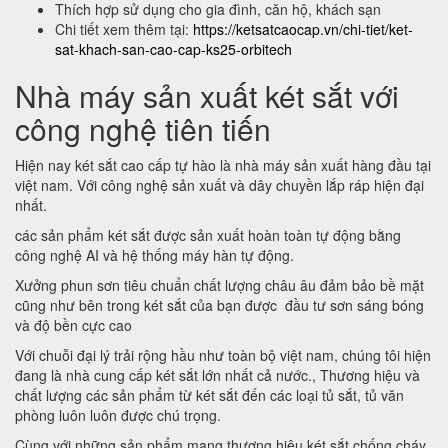
Thích hợp sử dụng cho gia đình, căn hộ, khách sạn
Chi tiết xem thêm tại:
https://ketsatcaocap.vn/chi-tiet/ket-
sat-khach-san-cao-cap-ks25-orbitech
Nhà máy sản xuất két sắt với
công nghệ tiên tiến
Hiện nay két sắt cao cấp tự hào là nhà máy sản xuất hàng đầu tại
việt nam. Với công nghệ sản xuất và dây chuyền lắp ráp hiện đại
nhất.
các sản phẩm két sắt được sản xuất hoàn toàn tự động bằng
công nghệ AI và hệ thống máy hàn tự động.
Xưởng phun sơn tiêu chuẩn chất lượng châu âu đảm bảo bề mặt
cũng như bên trong két sắt của bạn được đầu tư sơn sáng bóng
và độ bền cực cao
Với chuỗi đại lý trải rộng hầu như toàn bộ việt nam, chúng tôi hiện
đang là nhà cung cấp két sắt lớn nhất cả nước., Thương hiệu và
chất lượng các sản phẩm từ két sắt đến các loại tủ sắt, tủ văn
phòng luôn luôn được chú trọng.
Cùng với những sản phẩm mang thương hiệu két sắt chống cháy