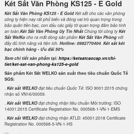
Két Sắt Văn Phòng KS125 - E Gold
Két Sắt Văn Phòng KS125 - E Gold
Két sắt cho các văn phòng
công ty hiện nay rất phổ biến và đóng vai trò quan trọng trong
bảo quản tiền bạc, con dấu các giấy tờ quan trọng đảm bảo tính
an toàn.
Két Sắt Văn Phòng Uy Tín Nhất
Chúng tôi công ty
Két
Sắt WelKo
cho ra mắt dòng sản phẩm
Két Sắt Văn Phòng
với
đầy đủ tính năng và tiện ích.
Hotline: 0982770404
.
Két sắt két
bạc chính hãng - Ưu đãi 50%
Xem chi tiết sản phẩm tại:
https://ketsatcaocap.vn/chi-
tiet/ket-sat-van-phong-ks125-e-gold
Sản phẩm Két Sắt WELKO sản xuất theo tiêu chuẩn Quốc Tế
SGS:
.
Két sắt WELKO
đạt tiêu chuẩn Quốc Tế
: ISO 9001:2015 chứng
nhận số VN16/00059.
.
Két sắt WELKO
đạt c
hứng nhận tiêu chuẩn Môi trường: ISO
14001:2015 Certificate Registration No. 000568-1-VN-1-EMS
.
Két sắt WELKO
đạt
chứng nhận ATLĐ: 45001:2018 Certificate
Registration No. 000568-5-VN-1-HS