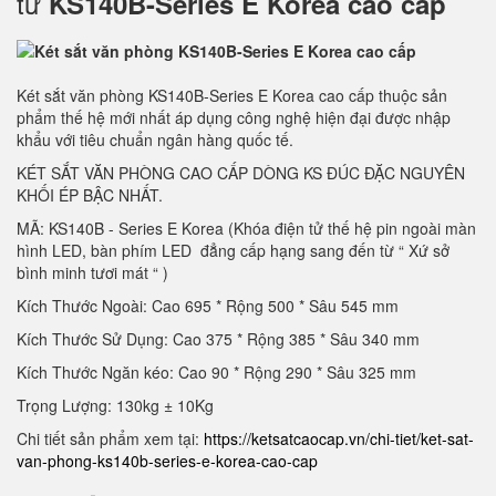
tử
KS140B-Series E Korea cao cấp
Két sắt văn phòng KS140B-Series E Korea cao cấp thuộc sản
phẩm thế hệ mới nhất áp dụng công nghệ hiện đại được nhập
khẩu với tiêu chuẩn ngân hàng quốc tế.
KÉT SẮT VĂN PHÒNG CAO CẤP DÒNG KS ĐÚC ĐẶC NGUYÊN
KHỐI ÉP BẬC NHẤT.
MÃ: KS140B - Series E Korea (Khóa điện tử thế hệ pin ngoài màn
hình LED, bàn phím LED đẳng cấp hạng sang đến từ “ Xứ sở
bình minh tươi mát “ )
Kích Thước Ngoài: Cao 695 * Rộng 500 * Sâu 545 mm
Kích Thước Sử Dụng: Cao 375 * Rộng 385 * Sâu 340 mm
Kích Thước Ngăn kéo: Cao 90 * Rộng 290 * Sâu 325 mm
Trọng Lượng: 130kg ± 10Kg
Chi tiết sản phẩm xem tại:
https://ketsatcaocap.vn/chi-tiet/ket-sat-
van-phong-ks140b-series-e-korea-cao-cap