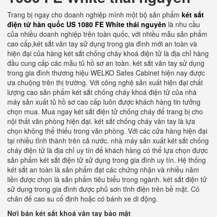
Trang bị ngay cho doanh nghiệp mình một bộ sản phẩm
két sắt
điện tử hàn quốc US 1080 FE White thái nguyên
là nhu cầu
của nhiều doanh nghiệp trên toàn quốc, với nhiều mẫu sản phẩm
cao cấp,két sắt vân tay sử dụng trong gia đình mới an toàn và
hiện đại của hàng két sắt chống cháy khoá điện tử là địa chỉ hàng
đầu cung cấp các mẫu tủ hồ sơ an toàn. két sắt vân tay sử dụng
trong gia đình thương hiệu WELKO Safes Cabinet hiện nay được
ưa chuộng trên thị trường. Với công nghệ sản xuất hiện đại chất
lượng cao sản phẩm két sắt chống cháy khoá điện tử của nhà
máy sản xuất tủ hồ sơ cao cấp luôn được khách hàng tin tưởng
chọn mua. Mua ngay két sắt điện tử chống cháy để trang bị cho
nội thất văn phòng hiện đại. két sắt chống cháy vân tay là lựa
chọn không thể thiếu trong văn phòng. Với các cửa hàng hiện đại
tại nhiều tỉnh thành trên cả nước. nhà máy sản xuất két sắt chống
cháy điện tử là địa chỉ uy tín để khách hàng có thể lựa chọn được
sản phẩm két sắt điện tử sử dụng trong gia đình uy tín. Hệ thống
két sắt an toàn là sản phẩm đạt các chứng nhận và nhiều năm
liền được chọn là sản phẩm tiêu biểu trong ngành. két sắt điện tử
sử dụng trong gia đình được phủ sơn tĩnh điện trên bề mặt. Có
chân đế cao su cố định hoặc có bánh xe di động.
Nơi bán két sắt khoá vân tay bảo mật