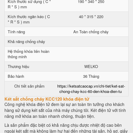
Kích thước sử dụng ( C *
190 * 340 * 250
R * S ) mm
Kích thước ngăn kéo ( C
40 * 315 * 220
* R * S ) mm
Tính năng
An Toàn chống cháy
Khả năng chống cháy
Hệ thống khóa liên hoàn
thông minh
Thương hiệu
WELKO
Bảo hành
36 Tháng
Chi tiết sản phẩm
https://ketsatcaocap.vn/chi-tiet/ket-sat-
chong-chay-kcc-60-den-khoa-dien-tu
Két sắt chống cháy KCC120 khóa điện tử
Công nghệ khóa điện tử đem lại sự an toàn tin tưởng cho khách
hàng sử dụng két sắt của nhà máy chúng tôi. Két điện tử với tính
năng mở khóa an toàn nhanh chóng, thuận tiện.
Là sản phẩm đặc biệt có khả năng chịu được nhiệt độ cao bên
ngoài két sắt mà không làm hư hại đến những tài sản, hồ sơ, giấy