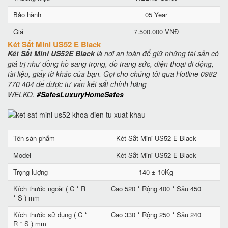
Bảo hành
05 Year
Giá
7.500.000 VNĐ
Két Sắt Mini US52 E Black
Két Sắt Mini US52E Black
là nơi an toàn để giữ những tài sản có
giá trị như đồng hồ sang trọng, đồ trang sức, điện thoại di động,
tài liệu, giấy tờ khác của bạn. Gọi cho chúng tôi qua Hotline 0982
770 404 để được tư vấn két sắt chính hãng
WELKO.
#SafesLuxuryHomeSafes
Tên sản phẩm
Két Sắt Mini US52 E Black
Model
Két Sắt Mini US52 E Black
Trọng lượng
140 ± 10Kg
Kích thước ngoài ( C * R
Cao 520 * Rộng 400 * Sâu 450
* S ) mm
Kích thước sử dụng ( C *
Cao 330 * Rộng 250 * Sâu 240
R * S ) mm