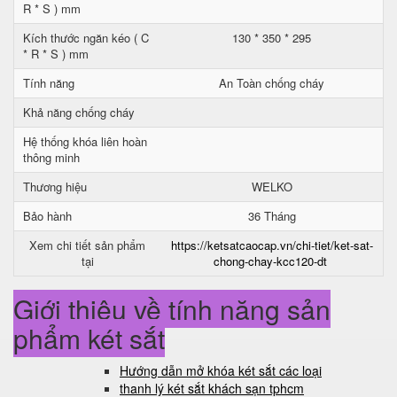
R * S ) mm
Kích thước ngăn kéo ( C
130 * 350 * 295
* R * S ) mm
Tính năng
An Toàn chống cháy
Khả năng chống cháy
Hệ thống khóa liên hoàn
thông minh
Thương hiệu
WELKO
Bảo hành
36 Tháng
Xem chi tiết sản phẩm
https://ketsatcaocap.vn/chi-tiet/ket-sat-
tại
chong-chay-kcc120-dt
Giới thiệu về tính năng sản
phẩm két sắt
Hướng dẫn mở khóa két sắt các loại
thanh lý két sắt khách sạn tphcm