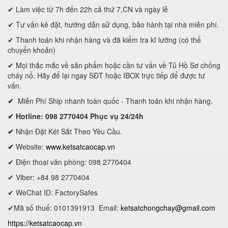
✔ Làm việc từ 7h đến 22h cả thứ 7,CN và ngày lễ
✔ Tư vấn kê đặt, hướng dẫn sử dụng, bảo hành tại nhà miễn phí.
✔ Thanh toán khi nhận hàng và đã kiểm tra kĩ lưỡng (có thể
chuyển khoản)
✔ Mọi thắc mắc về sản phẩm hoặc cần tư vấn về Tủ Hồ Sơ chống
cháy nổ. Hãy để lại ngay SĐT hoặc IBOX trực tiếp để được tư
vấn.
✔
Miễn Phí Ship nhanh toàn quốc - Thanh toán khi nhận hàng.
✔ Hotline: 098 2770404 Phục vụ 24/24h
✔
Nhận Đặt Két Sắt Theo Yêu Cầu.
✔
Website:
www.ketsatcaocap.vn
✔ Điện thoại văn phòng: 098 2770404
✔ Viber: +84 98 2770404
✔ WeChat ID: FactorySafes
✔Mã số thuế: 0101391913
Email:
ketsatchongchay@gmail.com
https://ketsatcaocap.vn