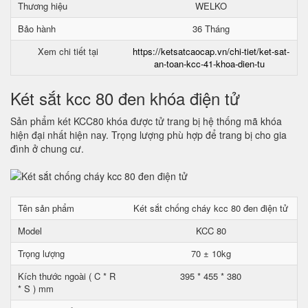
Thương hiệu
WELKO
Bảo hành
36 Tháng
Xem chi tiết tại
https://ketsatcaocap.vn/chi-tiet/ket-sat-
an-toan-kcc-41-khoa-dien-tu
Két sắt kcc 80 đen khóa điện tử
Sản phẩm két KCC80 khóa được tử trang bị hệ thống mã khóa
hiện đại nhất hiện nay. Trọng lượng phù hợp để trang bị cho gia
đình ở chung cư.
Tên sản phẩm
Két sắt chống cháy kcc 80 đen điện tử
Model
KCC 80
Trọng lượng
70 ± 10kg
Kích thước ngoài ( C * R
395 * 455 * 380
* S ) mm