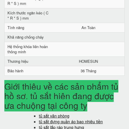
R * S ) mm
Kích thước ngăn kéo ( C
* R * S ) mm
Tính năng
An Toàn
Khả năng chống cháy
Hệ thống khóa liên hoàn
thông minh
Thương hiệu
HOMESUN
Bảo hành
36 Tháng
Giới thiệu về các sản phẩm tủ
hồ sơ, tủ sắt hiện đang được
ưa chuộng tại công ty
tủ sắt văn phòng
tủ sắt đựng quần áo bao nhiêu tiền
tủ sắt lắp ráp trung hưng