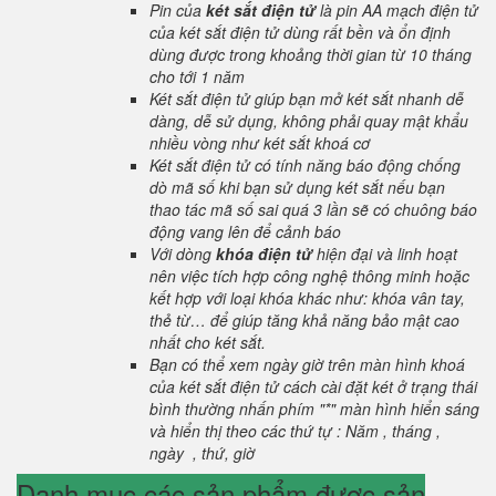
Pin của
két sắt điện tử
là pin AA mạch điện tử
của két sắt điện tử dùng rất bền và ổn định
dùng được trong khoảng thời gian từ 10 tháng
cho tới 1 năm
Két sắt điện tử giúp bạn mở két sắt nhanh dễ
dàng, dễ sử dụng, không phải quay mật khẩu
nhiều vòng như két sắt khoá cơ
Két sắt điện tử có tính năng báo động chống
dò mã số khi bạn sử dụng két sắt nếu bạn
thao tác mã số sai quá 3 lần sẽ có chuông báo
động vang lên để cảnh báo
Với dòng
khóa điện tử
hiện đại và linh hoạt
nên việc tích hợp công nghệ thông minh hoặc
kết hợp với loại khóa khác như: khóa vân tay,
thẻ từ… để giúp tăng khả năng bảo mật cao
nhất cho két sắt.
Bạn có thể xem ngày giờ trên màn hình khoá
của két sắt điện tử cách cài đặt két ở trạng thái
bình thường nhấn phím "*" màn hình hiển sáng
và hiển thị theo các thứ tự : Năm , tháng ,
ngày , thứ, giờ
Danh mục các sản phẩm được sản