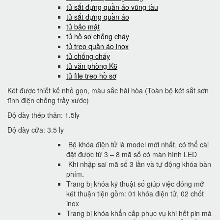
tủ sắt đựng quần áo vũng tàu
tủ sắt đựng quần áo
tủ bảo mật
tủ hồ sơ chống cháy
tủ treo quần áo inox
tủ chống cháy
tủ văn phòng K6
tủ file treo hồ sơ
Két được thiết kế nhỏ gọn, màu sắc hài hòa (Toàn bộ két sắt sơn
tĩnh điện chống trầy xước)
Độ dày thép thân: 1.5ly
Độ dày cửa: 3.5 ly
Bộ khóa điện tử là model mới nhất, có thể cài
đặt được từ 3 – 8 mã số có màn hình LED
Khi nhập sai mã số 3 lần và tự động khóa bàn
phím.
Trang bị khóa kỹ thuật số giúp việc đóng mở
két thuận tiện gồm: 01 khóa điện tử, 02 chốt
inox
Trang bị khóa khẩn cấp phục vụ khi hết pin mà