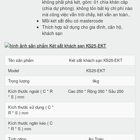
không phải phá két, gồm: 01 chìa khẩn cấp
(chìa dự phòng). không tốn bất kỳ chi phí nào
mà công việc vẫn trôi chảy, két vẫn an toàn..
Mỗi két sắt đều có mastercode
Thích hợp sử dụng cho gia đình, căn hộ,
khách sạn
Tên sản phẩm
Két sắt khách sạn KS25-EKT
Model
KS25-EKT
Trọng lượng
9kg
Kích thước ngoài ( C * R
Cao 250 * Rộng 350 * Sâu 250
* S ) mm
Kích thước sử dụng ( C *
R * S ) mm
Kích thước ngăn kéo ( C
* R * S ) mm
Tính năng
An Toàn