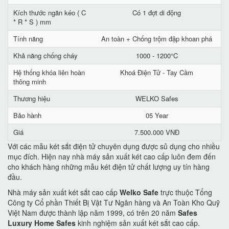
Kích thước ngăn kéo ( C
Có 1 đợt di động
* R * S ) mm
Tính năng
An toàn + Chống trộm đập khoan phá
Khả năng chống cháy
1000 - 1200°C
Hệ thống khóa liên hoàn
Khoá Điện Tử - Tay Cầm
thông minh
Thương hiệu
WELKO Safes
Bảo hành
05 Year
Giá
7.500.000 VNĐ
Với các mẫu két sắt điện tử chuyên dụng được sủ dụng cho nhiều
mục đích. Hiện nay nhà máy sản xuất két cao cấp luôn đem đến
cho khách hàng những mẫu két điện tử chất lượng uy tín hàng
đầu.
Nhà máy sản xuất két sắt cao cấp
Welko Safe
trực thuộc Tổng
Công ty Cổ phần Thiết Bị Vật Tư Ngân hàng và An Toàn Kho Quỹ
Việt Nam được thành lập năm 1999, có trên 20 năm
Safes
Luxury Home Safes
kinh nghiệm sản xuất két sắt cao cấp.