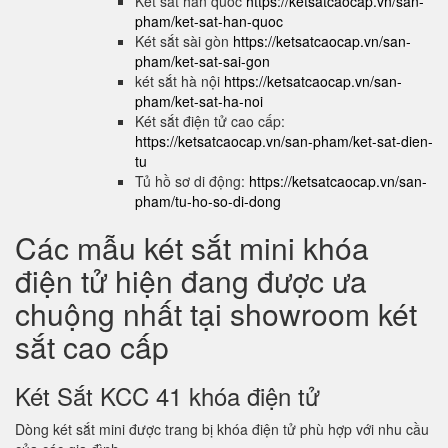
Két sắt hàn quốc
https://ketsatcaocap.vn/san-
pham/ket-sat-han-quoc
Két sắt sài gòn
https://ketsatcaocap.vn/san-
pham/ket-sat-sai-gon
két sắt hà nội
https://ketsatcaocap.vn/san-
pham/ket-sat-ha-noi
Két sắt điện tử cao cấp:
https://ketsatcaocap.vn/san-pham/ket-sat-dien-
tu
Tủ hồ sơ di động:
https://ketsatcaocap.vn/san-
pham/tu-ho-so-di-dong
Các mẫu két sắt mini khóa
điện tử hiện đang được ưa
chuộng nhất tại showroom két
sắt cao cấp
Két Sắt KCC 41 khóa điện tử
Dòng két sắt mini được trang bị khóa điện tử phù hợp với nhu cầu