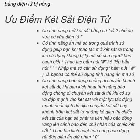
bảng điện tử bị hỏng
Ưu Điểm Két Sắt Điện Tử
Có tính năng mở két sắt bằng cơ "cả 2 chế độ
vừa cơ vừa điện tử "
Có tính năng ẩn mã số trong quá trình sử
dụng giúp bạn khi thao tác mở két sắt ra trong
lúc sử dụng không bị lộ mã số cho người bên
cạnh biết ( Thao tác bấm nút "#" kế tiếp bấm
nút " * " Nhập mã số cần sử dụng" bầm nút " #"
) là bạnđã có thể sử dụng tính năng ẩn mã số
Có tính năng báo động chống di chuyển khênh
két sắt đi, khi bạn kích hoạt tính năng báo
động chống di chuyển két sắt đi thì khi có sự
va đập mạnh vào két sắt với một lực tác động
mạnh nhất định để dịch chuyển két sắt hay
khênh trộm két sắt tự những kẻ gian thì chiếc
két sắt của bạn sẽ phát ra tiến hiệu báo động
vang lên cảnh báo đến chủ nhân của chiếc két
sắt ( Thao tác kích hoạt tính năng báo động
rất đơn giản ấn giữ phím " 0"