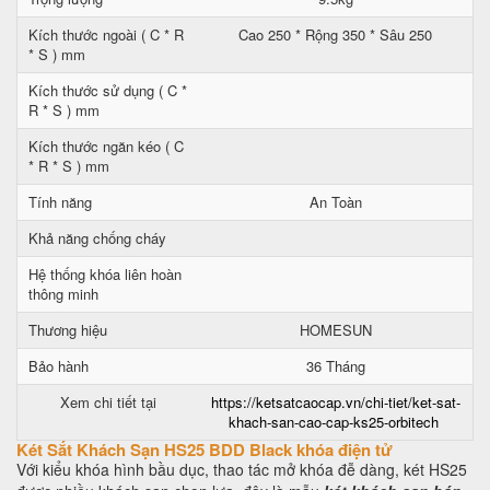
Kích thước ngoài ( C * R
Cao 250 * Rộng 350 * Sâu 250
* S ) mm
Kích thước sử dụng ( C *
R * S ) mm
Kích thước ngăn kéo ( C
* R * S ) mm
Tính năng
An Toàn
Khả năng chống cháy
Hệ thống khóa liên hoàn
thông minh
Thương hiệu
HOMESUN
Bảo hành
36 Tháng
Xem chi tiết tại
https://ketsatcaocap.vn/chi-tiet/ket-sat-
khach-san-cao-cap-ks25-orbitech
Két Sắt Khách Sạn HS25 BDD Black khóa điện tử
Với kiểu khóa hình bầu dục, thao tác mở khóa đễ dàng, két HS25