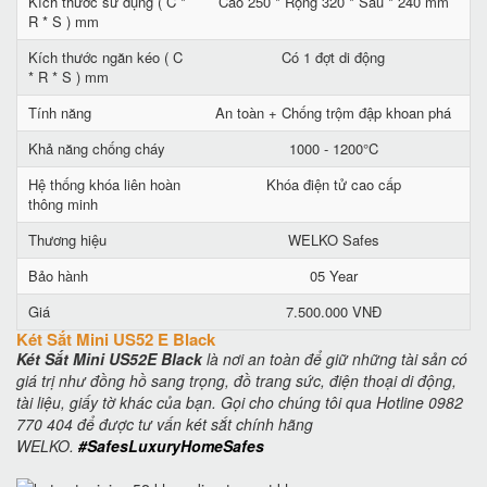
Kích thước sử dụng ( C *
Cao 250 * Rộng 320 * Sâu * 240 mm
R * S ) mm
Kích thước ngăn kéo ( C
Có 1 đợt di động
* R * S ) mm
Tính năng
An toàn + Chống trộm đập khoan phá
Khả năng chống cháy
1000 - 1200°C
Hệ thống khóa liên hoàn
Khóa điện tử cao cấp
thông minh
Thương hiệu
WELKO Safes
Bảo hành
05 Year
Giá
7.500.000 VNĐ
Két Sắt Mini US52 E Black
Két Sắt Mini US52E Black
là nơi an toàn để giữ những tài sản có
giá trị như đồng hồ sang trọng, đồ trang sức, điện thoại di động,
tài liệu, giấy tờ khác của bạn. Gọi cho chúng tôi qua Hotline 0982
770 404 để được tư vấn két sắt chính hãng
WELKO.
#SafesLuxuryHomeSafes