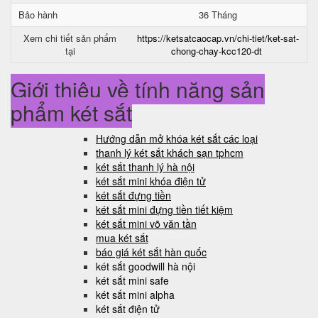
Bảo hành
36 Tháng
Xem chi tiết sản phẩm
https://ketsatcaocap.vn/chi-tiet/ket-sat-
tại
chong-chay-kcc120-dt
Giới thiệu về tính năng sản
phẩm két sắt
Hướng dẫn mở khóa két sắt các loại
thanh lý két sắt khách sạn tphcm
két sắt thanh lý hà nội
két sắt mini khóa điện tử
két sắt đựng tiền
két sắt mini đựng tiền tiết kiệm
két sắt mini võ văn tần
mua két sắt
báo giá két sắt hàn quốc
két sắt goodwill hà nội
két sắt mini safe
két sắt mini alpha
két sắt điện tử