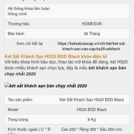
Hệ thống khóa liên hoàn
thông minh
Thương hiệu
HOMESUN
Bảo hành
36 Tháng
Xem chi tiết tại
https://ketsatcaocap.vn/chi-tiet/ket-sat-
khach-san-cao-cap-ks25-orbitech
Két Sắt Khách Sạn HS25 BDD Black khóa điện tử
Với kiểu khóa hình bầu dục, thao tác mở khóa đễ dàng, két HS25
được nhiều khách sạn chọn lựa, đây là mẫu
két khách sạn bán
chạy nhất 2020
Tên sản phẩm
Két Sắt Khách Sạn HS25 BDD Black
Model
HS25 BDD Black
Trọng lượng
8 Kg
Kích thước ngoài ( C * R
Cao 250 * Rộng 350 * Sâu 250 mm