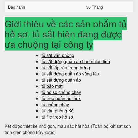
Bảo hành
36 Tháng
Giới thiệu về các sản phẩm tủ
hồ sơ, tủ sắt hiện đang được
ưa chuộng tại công ty
tủ sắt văn phòng
tủ sắt đựng quần áo bao nhiêu tiền
tủ sắt lắp ráp trung hưng
tủ sắt đựng quần áo vũng tàu
tủ sắt đựng quần áo
tủ bảo mật
tủ hồ sơ chống cháy
tủ treo quần áo inox
tủ chống cháy
tủ văn phòng K6
tủ file treo hồ sơ
Két được thiết kế nhỏ gọn, màu sắc hài hòa (Toàn bộ két sắt sơn
tĩnh điện chống trầy xước)