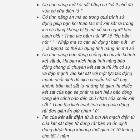
Có tính năng mở két sắt bằng cơ "cả 2 chế độ
vừa cơ vừa điện tử "
Có tính năng ẩn mã số trong quá trình sử
dụng giúp bạn khi thao tác mở két sắt ra trong
lúc sử dụng không bị lộ mã số cho người bên
cạnh biết ( Thao tác bấm nút "#" kế tiếp bấm
nút " * " Nhập mã số cần sử dụng" bầm nút " #"
) là bạnđã có thể sử dụng tính năng ẩn mã số
Có tính năng báo động chống di chuyển khênh
két sắt đi, khi bạn kích hoạt tính năng báo
động chống di chuyển két sắt đi thì khi có sự
va đập mạnh vào két sắt với một lực tác động
mạnh nhất định để dịch chuyển két sắt hay
khênh trộm két sắt tự những kẻ gian thì chiếc
két sắt của bạn sẽ phát ra tiến hiệu báo động
vang lên cảnh báo đến chủ nhân của chiếc két
sắt ( Thao tác kích hoạt tính năng báo động
rất đơn giản ấn giữ phím " 0"
Pin của
két sắt điện tử
là pin AA mạch điện tử
của két sắt điện tử dùng rất bền và ổn định
dùng được trong khoảng thời gian từ 10 tháng
cho tới 1 năm