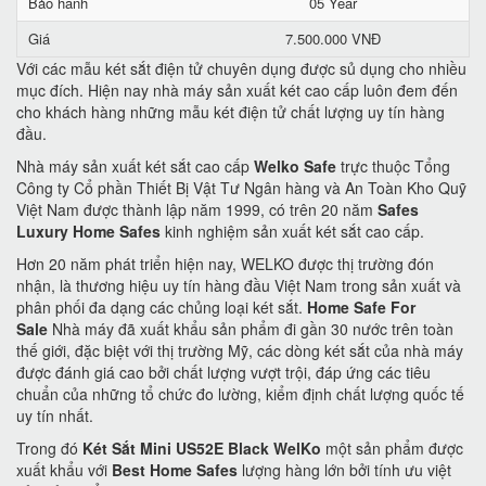
Bảo hành
05 Year
Giá
7.500.000 VNĐ
Với các mẫu két sắt điện tử chuyên dụng được sủ dụng cho nhiều
mục đích. Hiện nay nhà máy sản xuất két cao cấp luôn đem đến
cho khách hàng những mẫu két điện tử chất lượng uy tín hàng
đầu.
Nhà máy sản xuất két sắt cao cấp
Welko Safe
trực thuộc Tổng
Công ty Cổ phần Thiết Bị Vật Tư Ngân hàng và An Toàn Kho Quỹ
Việt Nam được thành lập năm 1999, có trên 20 năm
Safes
Luxury Home Safes
kinh nghiệm sản xuất két sắt cao cấp.
Hơn 20 năm phát triển hiện nay, WELKO được thị trường đón
nhận, là thương hiệu uy tín hàng đầu Việt Nam trong sản xuất và
phân phối đa dạng các chủng loại két sắt.
Home Safe For
Sale
Nhà máy đã xuất khẩu sản phẩm đi gần 30 nước trên toàn
thế giới, đặc biệt với thị trường Mỹ, các dòng két sắt của nhà máy
được đánh giá cao bởi chất lượng vượt trội, đáp ứng các tiêu
chuẩn của những tổ chức đo lường, kiểm định chất lượng quốc tế
uy tín nhất.
Trong đó
Két Sắt Mini US52E Black WelKo
một sản phẩm được
xuất khẩu với
Best Home Safes
lượng hàng lớn bởi tính ưu việt