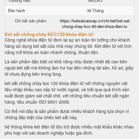
Thương hiệu
WELKO
Bảo hành
36 Tháng
Chi tiết sản phẩm
https://ketsatcaocap.vn/chi-tiet/ket-sat-
chong-chay-kcc-60-den-khoa-dien-tu
Két sắt chống cháy KCC120 khóa điện tử
Công nghệ khóa điện tử đem lại sự an toàn tin tưởng cho khách
hàng sử dụng két sắt của nhà máy chúng tôi. Két điện tử với tính
năng mở khóa an toàn nhanh chóng, thuận tiện.
Là sản phẩm đặc biệt có khả năng chịu được nhiệt độ cao bên
ngoài két sắt mà không làm hư hại đến những tài sản, hồ sơ, giấy
tờ chưa đựng bên trong lòng.
két sắt chống cháy kcc 120 khóa điện tử với những nguyên vật
liệu nhập khẩu cao cấp từ nước ngoài, và trải qua quá trình sản
xuất được giám sát chặt chẽ, với những tiêu chuẩn két sắt ngân
hàng, tiêu chuẩn ISO 9001-2008.
Có thể nói đây là sản phẩm được nhiều khách hàng lựa chọn vì
những đặc biệt của chiếc két sắt này.
hệ thống khóa két điện tử lữu trữ được nhiều mật khẩu khác nhau
phù hợp với các doanh nghiệp hoặc gia đình.