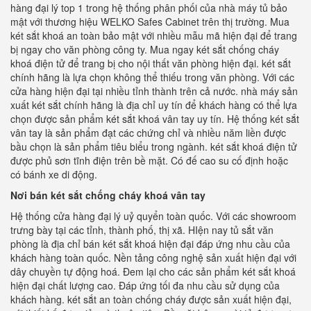
hàng đại lý top 1 trong hệ thống phân phối của nhà máy tủ bảo
mật với thương hiệu WELKO Safes Cabinet trên thị trường. Mua
két sắt khoá an toàn bảo mật với nhiều mẫu mã hiện đại để trang
bị ngay cho văn phòng công ty. Mua ngay két sắt chống cháy
khoá điện tử để trang bị cho nội thất văn phòng hiện đại. két sắt
chính hãng là lựa chọn không thể thiếu trong văn phòng. Với các
cửa hàng hiện đại tại nhiều tỉnh thành trên cả nước. nhà máy sản
xuất két sắt chính hãng là địa chỉ uy tín để khách hàng có thể lựa
chọn được sản phẩm két sắt khoá vân tay uy tín. Hệ thống két sắt
vân tay là sản phẩm đạt các chứng chỉ và nhiều năm liền được
bầu chọn là sản phẩm tiêu biểu trong ngành. két sắt khoá điện tử
được phủ sơn tĩnh điện trên bề mặt. Có đế cao su cố định hoặc
có bánh xe di động.
Nơi bán két sắt chống cháy khoá vân tay
Hệ thống cửa hàng đại lý uỷ quyển toàn quốc. Với các showroom
trưng bày tại các tỉnh, thành phố, thị xã. HIện nay tủ sắt văn
phòng là địa chỉ bán két sắt khoá hiện đại đáp ứng nhu cầu của
khách hàng toàn quốc. Nền tảng công nghệ sản xuất hiện đại với
dây chuyền tự động hoá. Đem lại cho các sản phẩm két sắt khoá
hiện đại chất lượng cao. Đáp ứng tối đa nhu cầu sử dụng của
khách hàng. két sắt an toàn chống cháy được sản xuất hiện đại,