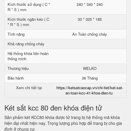
Kích thước sử dụng ( C *
240 * 340 * 240
R * S ) mm
Kích thước ngăn kéo ( C
30 * 325 * 185
* R * S ) mm
Tính năng
An Toàn chống cháy
Khả năng chống cháy
Hệ thống khóa liên hoàn
thông minh
Thương hiệu
WELKO
Bảo hành
36 Tháng
Xem chi tiết tại
https://ketsatcaocap.vn/chi-tiet/ket-sat-
an-toan-kcc-41-khoa-dien-tu
Két sắt kcc 80 đen khóa điện tử
Sản phẩm két KCC80 khóa được tử trang bị hệ thống mã khóa
hiện đại nhất hiện nay. Trọng lượng phù hợp để trang bị cho gia
đình ở chung cư.