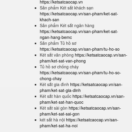
https://ketsatcaocap.vn
Sản phẩm Két sắt khách sạn
https://ketsatcaocap.vn/san-pham/ket-sat-
khach-san
Sản phẩm Két sắt ngân hàng
https://ketsatcaocap.vn/san-pham/ket-sat-
ngan-hang-bemc
Sản phẩm Tủ hồ sơ
https://ketsatcaocap.vn/san-pham/tu-ho-so
Két sắt văn phòng
https://ketsatcaocap.vn/san-
pham/ket-sat-van-phong
Tủ hồ sơ chống cháy
https://ketsatcaocap.vn/san-pham/tu-ho-so-
chong-chay
Két sắt gia đình
https://ketsatcaocap.vn/san-
pham/ket-sat-gia-dinh
Két sắt hàn quốc
https://ketsatcaocap.vn/san-
pham/ket-sat-han-quoc
Két sắt sài gòn
https://ketsatcaocap.vn/san-
pham/ket-sat-sai-gon
két sắt hà nội
https://ketsatcaocap.vn/san-
pham/ket-sat-ha-noi