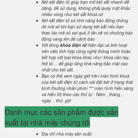
Két sắt điện tử giúp bạn mở két sắt nhanh dễ
dàng, dễ sử dụng, không phải quay mật khẩu
nhiều vòng như két sắt khoá cơ
Két sắt điện tử có tính năng báo động chống
dò mã số khi bạn sử dụng két sắt nếu bạn
thao tác mã số sai quá 3 lần sẽ có chuông báo
động vang lên để cảnh báo
Với dòng
khóa điện tử
hiện đại và linh hoạt
nên việc tích hợp công nghệ thông minh hoặc
kết hợp với loại khóa khác như: khóa vân tay,
thẻ từ… để giúp tăng khả năng bảo mật cao
nhất cho két sắt.
Bạn có thể xem ngày giờ trên màn hình khoá
của két sắt điện tử cách cài đặt két ở trạng thái
bình thường nhấn phím "*" màn hình hiển sáng
và hiển thị theo các thứ tự : Năm , tháng ,
ngày , thứ, giờ
Danh mục các sản phẩm được sản
xuất tại nhà máy chúng tôi
Địa chỉ nhà máy sản xuất: