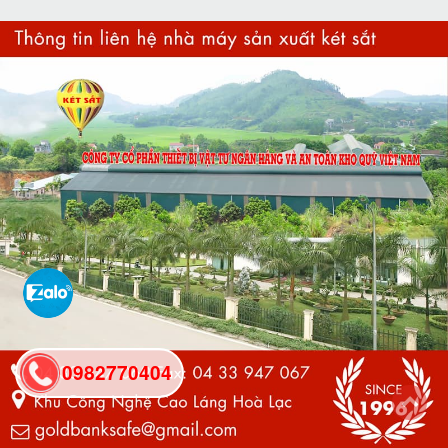
0982770404
back