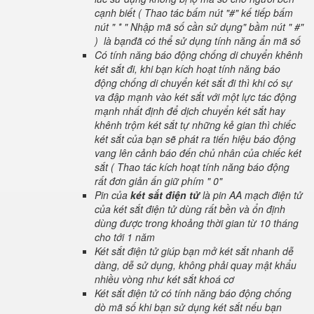
cạnh biết ( Thao tác bấm nút "#" kế tiếp bấm
nút " * " Nhập mã số cần sử dụng" bầm nút " #"
) là bạnđã có thể sử dụng tính năng ẩn mã số
Có tính năng báo động chống di chuyển khênh
két sắt đi, khi bạn kích hoạt tính năng báo
động chống di chuyển két sắt đi thì khi có sự
va đập mạnh vào két sắt với một lực tác động
mạnh nhất định để dịch chuyển két sắt hay
khênh trộm két sắt tự những kẻ gian thì chiếc
két sắt của bạn sẽ phát ra tiến hiệu báo động
vang lên cảnh báo đến chủ nhân của chiếc két
sắt ( Thao tác kích hoạt tính năng báo động
rất đơn giản ấn giữ phím " 0"
Pin của
két sắt điện tử
là pin AA mạch điện tử
của két sắt điện tử dùng rất bền và ổn định
dùng được trong khoảng thời gian từ 10 tháng
cho tới 1 năm
Két sắt điện tử giúp bạn mở két sắt nhanh dễ
dàng, dễ sử dụng, không phải quay mật khẩu
nhiều vòng như két sắt khoá cơ
Két sắt điện tử có tính năng báo động chống
dò mã số khi bạn sử dụng két sắt nếu bạn