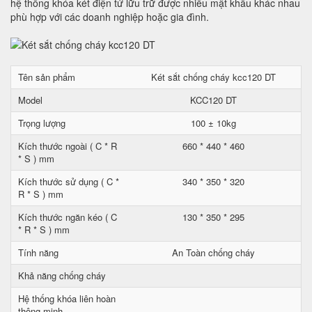
hệ thống khóa két điện tử lữu trữ được nhiều mật khẩu khác nhau
phù hợp với các doanh nghiệp hoặc gia đình.
Tên sản phẩm
Két sắt chống cháy kcc120 DT
Model
KCC120 DT
Trọng lượng
100 ± 10kg
Kích thước ngoài ( C * R
660 * 440 * 460
* S ) mm
Kích thước sử dụng ( C *
340 * 350 * 320
R * S ) mm
Kích thước ngăn kéo ( C
130 * 350 * 295
* R * S ) mm
Tính năng
An Toàn chống cháy
Khả năng chống cháy
Hệ thống khóa liên hoàn
thông minh