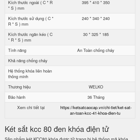
Kích thước ngoài ( C * R
395 * 410 * 350
* S ) mm
Kích thước sử dụng ( C *
240 * 340 * 240
R * S ) mm
Kích thước ngăn kéo ( C
30 * 325 * 185
* R * S ) mm
Tính năng
An Toàn chống cháy
Khả năng chống cháy
Hệ thống khóa liên hoàn
thông minh
Thương hiệu
WELKO
Bảo hành
36 Tháng
Xem chi tiết tại
https://ketsatcaocap.vn/chi-tiet/ket-sat-
an-toan-kcc-41-khoa-dien-tu
Két sắt kcc 80 đen khóa điện tử
Sản phẩm két KCC80 khóa được tử trang bị hệ thống mã khóa