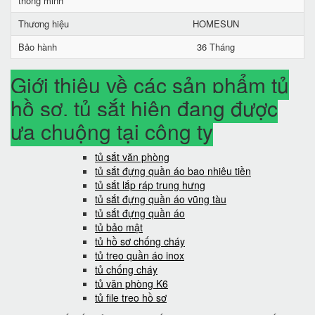
thông minh
Thương hiệu
HOMESUN
Bảo hành
36 Tháng
Giới thiệu về các sản phẩm tủ
hồ sơ, tủ sắt hiện đang được
ưa chuộng tại công ty
tủ sắt văn phòng
tủ sắt đựng quần áo bao nhiêu tiền
tủ sắt lắp ráp trung hưng
tủ sắt đựng quần áo vũng tàu
tủ sắt đựng quần áo
tủ bảo mật
tủ hồ sơ chống cháy
tủ treo quần áo inox
tủ chống cháy
tủ văn phòng K6
tủ file treo hồ sơ