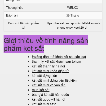
Thương hiệu
WELKO
Bảo hành
36 Tháng
Xem chi tiết sản phẩm
https://ketsatcaocap.vn/chi-tiet/ket-sat-
tại
chong-chay-kcc120-dt
Giới thiệu về tính năng sản
phẩm két sắt
Hướng dẫn mở khóa két sắt các loại
thanh lý két sắt khách sạn tphcm
két sắt thanh lý hà nội
két sắt mini khóa điện tử
két sắt đựng tiền
két sắt mini đựng tiền tiết kiệm
két sắt mini võ văn tần
mua két sắt
báo giá két sắt hàn quốc
két sắt goodwill hà nội
két sắt mini safe