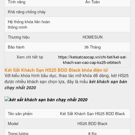
Tính năng
An Toàn
Khả năng chống cháy
Hệ thống khóa liên hoàn
thông minh
Thương hiệu
HOMESUN
Bảo hành
36 Tháng
Xem chi tiết tại
https://ketsatcaocap.vn/chi-tiet/ket-sat-
khach-san-cao-cap-ks25-orbitech
Két Sắt Khách Sạn HS25 BDD Black khóa điện tử
Với kiểu khóa hình bầu dục, thao tác mở khóa đễ dàng, két HS25
được nhiều khách sạn chọn lựa, đây là mẫu
két khách sạn bán
chạy nhất 2020
Tên sản phẩm
Két Sắt Khách Sạn HS25 BDD Black
Model
HS25 BDD Black
Trọng lượng
8 Kg