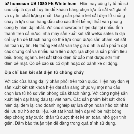
tử homesun US 1080 FE White hcm
. Hiện nay công ty tủ hồ sơ
cao cấp là địa chỉ uy tín để khách hàng chọn lựa tủ sắt với giá rẻ
và uy tín chất lượng nhất. Dòng sản phẩm két sắt điện tử chống
cháy là lựa chọn hàng đầu cho các thiết kế nội thất văn phòng
công ty hiện đại nhất. Với các showroom hiện đại tại nhiều tỉnh
thành trên cả nước. nhà máy sản xuất két sắt welko safes là địa
chỉ uy tín để khách hàng có thể lựa chọn được sản phẩm két sắt
an toàn uy tín. Hệ thống két sắt vân tay gia đình là sản phẩm đạt
các chứng chỉ và nhiều năm liền được lựa chọn là sản phẩm tiêu
biểu trong ngành. két sắt khoá điện tử bảo mật được sơn tĩnh
điện bề mặt. Có đế cao su cố định hoặc có bánh xe di động.
Địa chỉ bán két sắt điện tử chống cháy
Với các cửa hàng đại lý phân phối trên toàn quốc. Hiện nay đơn vị
sản xuất két sắt khoá hiện đại sẵn sàng phục vụ mọi nhu cầu
chọn lựa tủ hồ sơ văn phòng của khách hàng. Với công nghệ sản
xuất hiện đại hàng đầu tại việt nam. Các sản phẩm két sắt khoá
hiện đại đem lại cho doanh nghiệp sự lựa chọn hoàn hảo tốt nhất
để lưu trữ hồ sơ tài liệu. két sắt khoá hiện đại với bề mặt bóng
đẹp chống trầy xước. thân tủ được thiết kế an toàn, nhỏ gọn tinh
giản. Đảm bảo thuận tiện dễ dàng trong quá trình sử dụng.