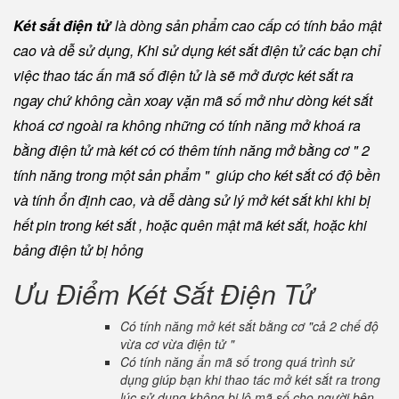
Két sắt điện tử
là dòng sản phẩm cao cấp có tính bảo mật
cao và dễ sử dụng, Khi sử dụng két sắt điện tử các bạn chỉ
việc thao tác ấn mã số điện tử là sẽ mở được két sắt ra
ngay chứ không cần xoay vặn mã số mở như dòng két sắt
khoá cơ ngoài ra không những có tính năng mở khoá ra
bằng điện tử mà két có có thêm tính năng mở bằng cơ " 2
tính năng trong một sản phẩm " giúp cho két sắt có độ bền
và tính ổn định cao, và dễ dàng sử lý mở két sắt khi khi bị
hết pin trong két sắt , hoặc quên mật mã két sắt, hoặc khi
bảng điện tử bị hỏng
Ưu Điểm Két Sắt Điện Tử
Có tính năng mở két sắt bằng cơ "cả 2 chế độ
vừa cơ vừa điện tử "
Có tính năng ẩn mã số trong quá trình sử
dụng giúp bạn khi thao tác mở két sắt ra trong
lúc sử dụng không bị lộ mã số cho người bên