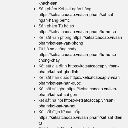
khach-san
Sản phẩm Két sắt ngân hàng
https://ketsatcaocap.vn/san-pham/ket-sat-
ngan-hang-bemc
Sản phẩm Tủ hồ sơ
https://ketsatcaocap.vn/san-pham/tu-ho-so
Két sắt văn phòng
https://ketsatcaocap.vn/san-
pham/ket-sat-van-phong
Tủ hồ sơ chống cháy
https://ketsatcaocap.vn/san-pham/tu-ho-so-
chong-chay
Két sắt gia đình
https://ketsatcaocap.vn/san-
pham/ket-sat-gia-dinh
Két sắt hàn quốc
https://ketsatcaocap.vn/san-
pham/ket-sat-han-quoc
Két sắt sài gòn
https://ketsatcaocap.vn/san-
pham/ket-sat-sai-gon
két sắt hà nội
https://ketsatcaocap.vn/san-
pham/ket-sat-ha-noi
Két sắt điện tử cao cấp:
https://ketsatcaocap.vn/san-pham/ket-sat-dien-
tu