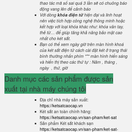
thao tác mã số sai quá 3 lần sẽ có chuông báo
động vang lên để cảnh báo
Với dòng
khóa điện tử
hiện đại và linh hoạt
nên việc tích hợp công nghệ thông minh hoặc
kết hợp với loại khóa khác như: khóa vân tay,
thẻ từ… để giúp tăng khả năng bảo mật cao
nhất cho két sắt.
Bạn có thể xem ngày giờ trên màn hình khoá
của két sắt điện tử cách cài đặt két ở trạng thái
bình thường nhấn phím "*" màn hình hiển sáng
và hiển thị theo các thứ tự : Năm , tháng ,
ngày , thứ, giờ
Danh mục các sản phẩm được sản
xuất tại nhà máy chúng tôi
Địa chỉ nhà máy sản xuất:
https://ketsatcaocap.vn
Két sắt an toàn chính hãng:
https://ketsatcaocap.vn/san-pham/ket-sat
Sản phẩm Két sắt khách sạn
https://ketsatcaocap.vn/san-pham/ket-sat-