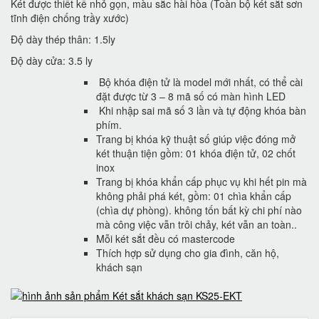
Két được thiết kế nhỏ gọn, màu sắc hài hòa (Toàn bộ két sắt sơn
tĩnh điện chống trầy xước)
Độ dày thép thân: 1.5ly
Độ dày cửa: 3.5 ly
Bộ khóa điện tử là model mới nhất, có thể cài
đặt được từ 3 – 8 mã số có màn hình LED
Khi nhập sai mã số 3 lần và tự động khóa bàn
phím.
Trang bị khóa kỹ thuật số giúp việc đóng mở
két thuận tiện gồm: 01 khóa điện tử, 02 chốt
inox
Trang bị khóa khẩn cấp phục vụ khi hết pin mà
không phải phá két, gồm: 01 chìa khẩn cấp
(chìa dự phòng). không tốn bất kỳ chi phí nào
mà công việc vẫn trôi chảy, két vẫn an toàn..
Mỗi két sắt đều có mastercode
Thích hợp sử dụng cho gia đình, căn hộ,
khách sạn