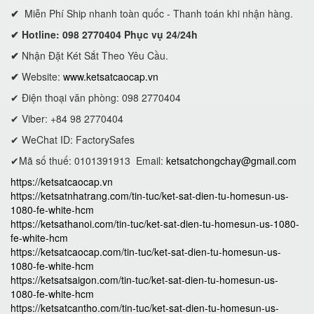
✔
Miễn Phí Ship nhanh toàn quốc - Thanh toán khi nhận hàng.
✔ Hotline: 098 2770404 Phục vụ 24/24h
✔
Nhận Đặt Két Sắt Theo Yêu Cầu.
✔
Website:
www.ketsatcaocap.vn
✔ Điện thoại văn phòng: 098 2770404
✔ Viber: +84 98 2770404
✔ WeChat ID: FactorySafes
✔Mã số thuế: 0101391913
Email:
ketsatchongchay@gmail.com
https://ketsatcaocap.vn
https://ketsatnhatrang.com/tin-tuc/ket-sat-dien-tu-homesun-us-
1080-fe-white-hcm
https://ketsathanoi.com/tin-tuc/ket-sat-dien-tu-homesun-us-1080-
fe-white-hcm
https://ketsatcaocap.com/tin-tuc/ket-sat-dien-tu-homesun-us-
1080-fe-white-hcm
https://ketsatsaigon.com/tin-tuc/ket-sat-dien-tu-homesun-us-
1080-fe-white-hcm
https://ketsatcantho.com/tin-tuc/ket-sat-dien-tu-homesun-us-