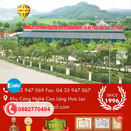
0982770404
back