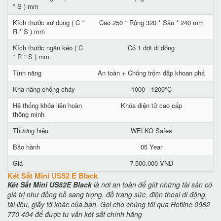
* S ) mm
Kích thước sử dụng ( C *
Cao 250 * Rộng 320 * Sâu * 240 mm
R * S ) mm
Kích thước ngăn kéo ( C
Có 1 đợt di động
* R * S ) mm
Tính năng
An toàn + Chống trộm đập khoan phá
Khả năng chống cháy
1000 - 1200°C
Hệ thống khóa liên hoàn
Khóa điện tử cao cấp
thông minh
Thương hiệu
WELKO Safes
Bảo hành
05 Year
Giá
7.500.000 VNĐ
Két Sắt Mini US52 E Black
Két Sắt Mini US52E Black
là nơi an toàn để giữ những tài sản có
giá trị như đồng hồ sang trọng, đồ trang sức, điện thoại di động,
tài liệu, giấy tờ khác của bạn. Gọi cho chúng tôi qua Hotline 0982
770 404 để được tư vấn két sắt chính hãng