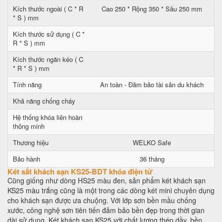
Kích thước ngoài ( C * R
Cao 250 * Rộng 350 * Sâu 250 mm
* S ) mm
Kích thước sử dụng ( C *
R * S ) mm
Kích thước ngăn kéo ( C
* R * S ) mm
Tính năng
An toàn - Đảm bảo tài sản du khách
Khả năng chống cháy
Hệ thống khóa liên hoàn
thông minh
Thương hiệu
WELKO Safe
Bảo hành
36 tháng
Két sắt khách sạn KS25-BDT khóa điện tử
Cũng giống như dòng HS25 màu đen, sản phẩm két khách sạn
KS25 màu trắng cũng là một trong các dòng két mini chuyên dụng
cho khách sạn được ưa chuộng. Với lớp sơn bền mầu chống
xước, công nghệ sơn tiên tiến đảm bảo bền đẹp trong thời gian
dài sử dụng. Két khách sạn KS25 với chất lượng thép dầy, bền