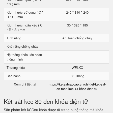
* S ) mm
Kích thước sử dụng ( C *
240 * 340 * 240
R * S ) mm
Kích thước ngăn kéo ( C
30 * 325 * 185
* R * S ) mm
Tính năng
An Toàn chống cháy
Khả năng chống cháy
Hệ thống khóa liên hoàn
thông minh
Thương hiệu
WELKO
Bảo hành
36 Tháng
Xem chi tiết tại
https://ketsatcaocap.vn/chi-tiet/ket-sat-
an-toan-kcc-41-khoa-dien-tu
Két sắt kcc 80 đen khóa điện tử
Sản phẩm két KCC80 khóa được tử trang bị hệ thống mã khóa