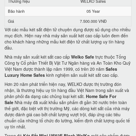
Thương hiệu
WELKO Safes
Bảo hành
05 Year
Giá
7.500.000 VNĐ
Với các mẫu két sắt điện tử chuyên dụng được sủ dụng cho nhiều
mục đích. Hiện nay nhà máy sản xuất két cao cấp luôn đem đến
cho khách hàng những mẫu két điện tử chất lượng uy tín hàng
đầu.
Nhà máy sản xuất két sắt cao cấp
Welko Safe
trực thuộc Tổng
Công ty Cổ phần Thiết Bị Vật Tư Ngân hàng và An Toàn Kho Quỹ
Việt Nam được thành lập năm 1999, có trên 20 năm
Safes
Luxury Home Safes
kinh nghiệm sản xuất két sắt cao cấp.
Hơn 20 năm phát triển hiện nay, WELKO được thị trường đón
nhận, là thương hiệu uy tín hàng đầu Việt Nam trong sản xuất và
phân phối đa dạng các chủng loại két sắt.
Home Safe For
Sale
Nhà máy đã xuất khẩu sản phẩm đi gần 30 nước trên toàn
thế giới, đặc biệt với thị trường Mỹ, các dòng két sắt của nhà máy
được đánh giá cao bởi chất lượng vượt trội, đáp ứng các tiêu
chuẩn của những tổ chức đo lường, kiểm định chất lượng quốc tế
uy tín nhất.
Trong đó
Két Sắt Mini US52E Black WelKo
một sản phẩm được