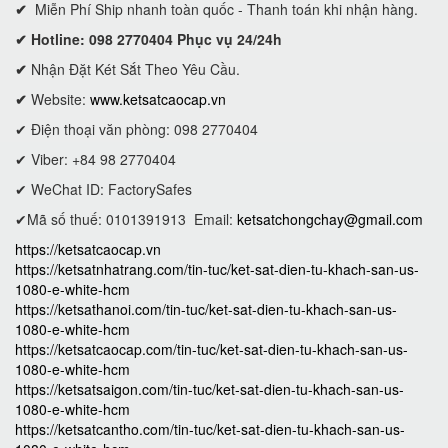
✔
Miễn Phí Ship nhanh toàn quốc - Thanh toán khi nhận hàng.
✔ Hotline: 098 2770404 Phục vụ 24/24h
✔
Nhận Đặt Két Sắt Theo Yêu Cầu.
✔
Website:
www.ketsatcaocap.vn
✔ Điện thoại văn phòng: 098 2770404
✔ Viber: +84 98 2770404
✔ WeChat ID: FactorySafes
✔Mã số thuế: 0101391913
Email:
ketsatchongchay@gmail.com
https://ketsatcaocap.vn
https://ketsatnhatrang.com/tin-tuc/ket-sat-dien-tu-khach-san-us-
1080-e-white-hcm
https://ketsathanoi.com/tin-tuc/ket-sat-dien-tu-khach-san-us-
1080-e-white-hcm
https://ketsatcaocap.com/tin-tuc/ket-sat-dien-tu-khach-san-us-
1080-e-white-hcm
https://ketsatsaigon.com/tin-tuc/ket-sat-dien-tu-khach-san-us-
1080-e-white-hcm
https://ketsatcantho.com/tin-tuc/ket-sat-dien-tu-khach-san-us-