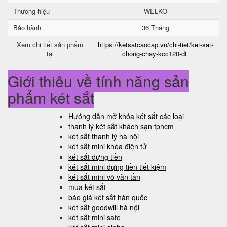
Thương hiệu
WELKO
Bảo hành
36 Tháng
Xem chi tiết sản phẩm
https://ketsatcaocap.vn/chi-tiet/ket-sat-
tại
chong-chay-kcc120-dt
Giới thiệu về tính năng sản
phẩm két sắt
Hướng dẫn mở khóa két sắt các loại
thanh lý két sắt khách sạn tphcm
két sắt thanh lý hà nội
két sắt mini khóa điện tử
két sắt đựng tiền
két sắt mini đựng tiền tiết kiệm
két sắt mini võ văn tần
mua két sắt
báo giá két sắt hàn quốc
két sắt goodwill hà nội
két sắt mini safe