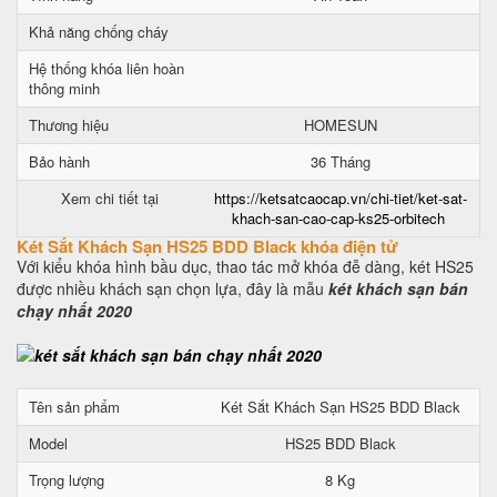
Khả năng chống cháy
Hệ thống khóa liên hoàn
thông minh
Thương hiệu
HOMESUN
Bảo hành
36 Tháng
Xem chi tiết tại
https://ketsatcaocap.vn/chi-tiet/ket-sat-
khach-san-cao-cap-ks25-orbitech
Két Sắt Khách Sạn HS25 BDD Black khóa điện tử
Với kiểu khóa hình bầu dục, thao tác mở khóa đễ dàng, két HS25
được nhiều khách sạn chọn lựa, đây là mẫu
két khách sạn bán
chạy nhất 2020
Tên sản phẩm
Két Sắt Khách Sạn HS25 BDD Black
Model
HS25 BDD Black
Trọng lượng
8 Kg