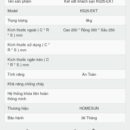
Tên sản phẩm
Két sắt khách sạn KS25-EKT
Model
KS25-EKT
Trọng lượng
9kg
Kích thước ngoài ( C * R
Cao 250 * Rộng 350 * Sâu 250
* S ) mm
Kích thước sử dụng ( C *
R * S ) mm
Kích thước ngăn kéo ( C
* R * S ) mm
Tính năng
An Toàn
Khả năng chống cháy
Hệ thống khóa liên hoàn
thông minh
Thương hiệu
HOMESUN
Bảo hành
36 Tháng