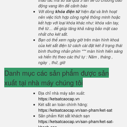
thao tác mã số sai quá 3 lần sẽ có chuông báo
động vang lên để cảnh báo
Với dòng
khóa điện tử
hiện đại và linh hoạt
nên việc tích hợp công nghệ thông minh hoặc
kết hợp với loại khóa khác như: khóa vân tay,
thẻ từ… để giúp tăng khả năng bảo mật cao
nhất cho két sắt.
Bạn có thể xem ngày giờ trên màn hình khoá
của két sắt điện tử cách cài đặt két ở trạng thái
bình thường nhấn phím "*" màn hình hiển sáng
và hiển thị theo các thứ tự : Năm , tháng ,
ngày , thứ, giờ
Danh mục các sản phẩm được sản
xuất tại nhà máy chúng tôi
Địa chỉ nhà máy sản xuất:
https://ketsatcaocap.vn
Két sắt an toàn chính hãng:
https://ketsatcaocap.vn/san-pham/ket-sat
Sản phẩm Két sắt khách sạn
https://ketsatcaocap.vn/san-pham/ket-sat-