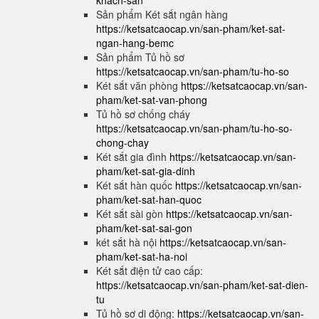
khach-san
Sản phẩm Két sắt ngân hàng
https://ketsatcaocap.vn/san-pham/ket-sat-
ngan-hang-bemc
Sản phẩm Tủ hồ sơ
https://ketsatcaocap.vn/san-pham/tu-ho-so
Két sắt văn phòng
https://ketsatcaocap.vn/san-
pham/ket-sat-van-phong
Tủ hồ sơ chống cháy
https://ketsatcaocap.vn/san-pham/tu-ho-so-
chong-chay
Két sắt gia đình
https://ketsatcaocap.vn/san-
pham/ket-sat-gia-dinh
Két sắt hàn quốc
https://ketsatcaocap.vn/san-
pham/ket-sat-han-quoc
Két sắt sài gòn
https://ketsatcaocap.vn/san-
pham/ket-sat-sai-gon
két sắt hà nội
https://ketsatcaocap.vn/san-
pham/ket-sat-ha-noi
Két sắt điện tử cao cấp:
https://ketsatcaocap.vn/san-pham/ket-sat-dien-
tu
Tủ hồ sơ di động:
https://ketsatcaocap.vn/san-