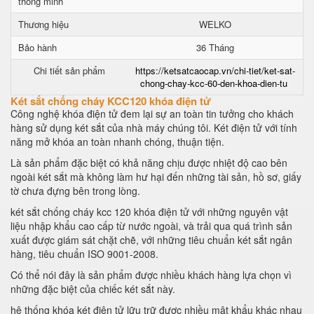
thông minh
Thương hiệu
WELKO
Bảo hành
36 Tháng
Chi tiết sản phẩm
https://ketsatcaocap.vn/chi-tiet/ket-sat-
chong-chay-kcc-60-den-khoa-dien-tu
Két sắt chống cháy KCC120 khóa điện tử
Công nghệ khóa điện tử đem lại sự an toàn tin tưởng cho khách
hàng sử dụng két sắt của nhà máy chúng tôi. Két điện tử với tính
năng mở khóa an toàn nhanh chóng, thuận tiện.
Là sản phẩm đặc biệt có khả năng chịu được nhiệt độ cao bên
ngoài két sắt mà không làm hư hại đến những tài sản, hồ sơ, giấy
tờ chưa đựng bên trong lòng.
két sắt chống cháy kcc 120 khóa điện tử với những nguyên vật
liệu nhập khẩu cao cấp từ nước ngoài, và trải qua quá trình sản
xuất được giám sát chặt chẽ, với những tiêu chuẩn két sắt ngân
hàng, tiêu chuẩn ISO 9001-2008.
Có thể nói đây là sản phẩm được nhiều khách hàng lựa chọn vì
những đặc biệt của chiếc két sắt này.
hệ thống khóa két điện tử lữu trữ được nhiều mật khẩu khác nhau