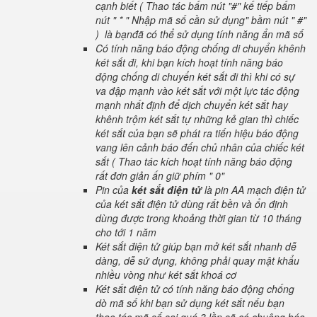
cạnh biết ( Thao tác bấm nút "#" kế tiếp bấm
nút " * " Nhập mã số cần sử dụng" bầm nút " #"
) là bạnđã có thể sử dụng tính năng ẩn mã số
Có tính năng báo động chống di chuyển khênh
két sắt đi, khi bạn kích hoạt tính năng báo
động chống di chuyển két sắt đi thì khi có sự
va đập mạnh vào két sắt với một lực tác động
mạnh nhất định để dịch chuyển két sắt hay
khênh trộm két sắt tự những kẻ gian thì chiếc
két sắt của bạn sẽ phát ra tiến hiệu báo động
vang lên cảnh báo đến chủ nhân của chiếc két
sắt ( Thao tác kích hoạt tính năng báo động
rất đơn giản ấn giữ phím " 0"
Pin của
két sắt điện tử
là pin AA mạch điện tử
của két sắt điện tử dùng rất bền và ổn định
dùng được trong khoảng thời gian từ 10 tháng
cho tới 1 năm
Két sắt điện tử giúp bạn mở két sắt nhanh dễ
dàng, dễ sử dụng, không phải quay mật khẩu
nhiều vòng như két sắt khoá cơ
Két sắt điện tử có tính năng báo động chống
dò mã số khi bạn sử dụng két sắt nếu bạn