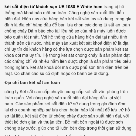
két sắt điện tử khách sạn US 1080 E White hcm
trang bị hệ
thống mã khoá bảo mật an toàn. Công nghệ sản xuất tiên tiến
hiện đại. Hiện nay cửa hàng bán két sắt vân tay sử dụng trong gia
đình là địa chỉ hàng đầu để bạn lựa chọn các dòng tủ sắt an toàn
chống cháy Đảm bảo cho tài liệu hồ sơ của nhà máy luôn được
bảo quản tốt nhất. Với hệ thống cửa hàng hiện đại tại nhiều tỉnh
thành trên cả nước. nhà máy sản xuất két sắt khoá điện tử là địa
chỉ uy tín để khách hàng có thể lựa chọn được sản phẩm két sắt
khoá đổi mã uy tín. Hệ thống két sắt chống cháy là sản phẩm đạt
các chứng chỉ và nhiều năm liền được chọn là sản phẩm tiêu biểu
trong ngành. két sắt khoá đổi mã được phủ sơn tĩnh điện trên bề
mặt. Có chân cao su cố định hoặc có bánh xe di động.
Địa chỉ bán két sắt an toàn
công ty Két sắt cao cấp chuyên cung cấp két sắt văn phòng trên
toàn quốc. Với công nghệ sản xuất hiện đại hàng đầu tại việt
nam. Các sản phẩm két sắt điện tử sử dụng trong gia đình đem
lại cho doanh nghiệp sự lựa chọn hoàn hảo tốt nhất để lưu trữ hồ
sơ tài liệu. két sắt điện tử chống cháy được sản xuất hiện đại, với
thiết kế đơn giản và thuận tiên. Bề mặt bên ngoài tủ được sơn
chống trầy xước. giúp cho tủ luôn bền đẹp trong thời gian sử dụng