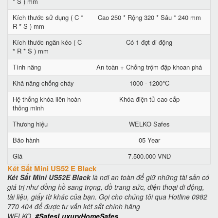
* S ) mm
Kích thước sử dụng ( C *
Cao 250 * Rộng 320 * Sâu * 240 mm
R * S ) mm
Kích thước ngăn kéo ( C
Có 1 đợt di động
* R * S ) mm
Tính năng
An toàn + Chống trộm đập khoan phá
Khả năng chống cháy
1000 - 1200°C
Hệ thống khóa liên hoàn
Khóa điện tử cao cấp
thông minh
Thương hiệu
WELKO Safes
Bảo hành
05 Year
Giá
7.500.000 VNĐ
Két Sắt Mini US52 E Black
Két Sắt Mini US52E Black
là nơi an toàn để giữ những tài sản có
giá trị như đồng hồ sang trọng, đồ trang sức, điện thoại di động,
tài liệu, giấy tờ khác của bạn. Gọi cho chúng tôi qua Hotline 0982
770 404 để được tư vấn két sắt chính hãng
WELKO.
#SafesLuxuryHomeSafes