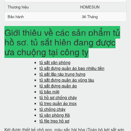
Thương hiệu
HOMESUN
Bảo hành
36 Tháng
Giới thiệu về các sản phẩm tủ
hồ sơ, tủ sắt hiện đang được
ưa chuộng tại công ty
tủ sắt văn phòng
tủ sắt đựng quần áo bao nhiêu tiền
tủ sắt lắp ráp trung hưng
tủ sắt đựng quần áo vũng tàu
tủ sắt đựng quần áo
tủ bảo mật
tủ hồ sơ chống cháy
tủ treo quần áo inox
tủ chống cháy
tủ văn phòng K6
tủ file treo hồ sơ
Két được thiết kế nhỏ gọn, màu sắc hài hòa (Toàn bộ két sắt sơn