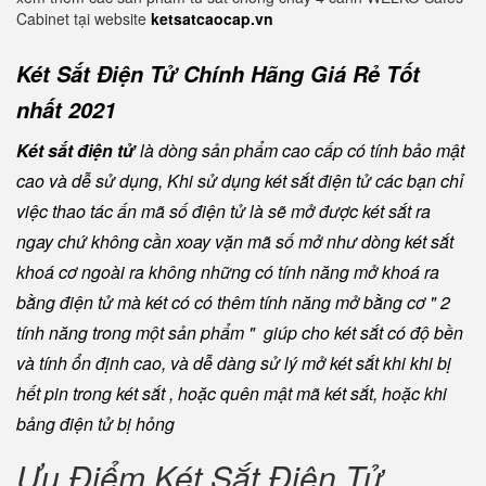
Cabinet tại website
ketsatcaocap.vn
Két Sắt Điện Tử Chính Hãng Giá Rẻ Tốt
nhất 2021
Két sắt điện tử
là dòng sản phẩm cao cấp có tính bảo mật
cao và dễ sử dụng, Khi sử dụng két sắt điện tử các bạn chỉ
việc thao tác ấn mã số điện tử là sẽ mở được két sắt ra
ngay chứ không cần xoay vặn mã số mở như dòng két sắt
khoá cơ ngoài ra không những có tính năng mở khoá ra
bằng điện tử mà két có có thêm tính năng mở bằng cơ " 2
tính năng trong một sản phẩm " giúp cho két sắt có độ bền
và tính ổn định cao, và dễ dàng sử lý mở két sắt khi khi bị
hết pin trong két sắt , hoặc quên mật mã két sắt, hoặc khi
bảng điện tử bị hỏng
Ưu Điểm Két Sắt Điện Tử