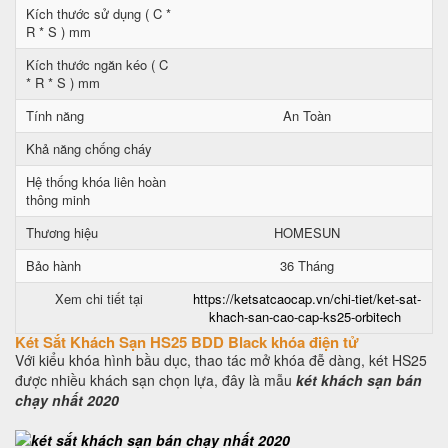
Kích thước sử dụng ( C *
R * S ) mm
Kích thước ngăn kéo ( C
* R * S ) mm
Tính năng
An Toàn
Khả năng chống cháy
Hệ thống khóa liên hoàn
thông minh
Thương hiệu
HOMESUN
Bảo hành
36 Tháng
Xem chi tiết tại
https://ketsatcaocap.vn/chi-tiet/ket-sat-
khach-san-cao-cap-ks25-orbitech
Két Sắt Khách Sạn HS25 BDD Black khóa điện tử
Với kiểu khóa hình bầu dục, thao tác mở khóa đễ dàng, két HS25
được nhiều khách sạn chọn lựa, đây là mẫu
két khách sạn bán
chạy nhất 2020