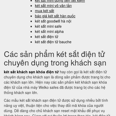
két sắt mini đựng tiền tiết kiệm
két sắt mini võ văn tần
mua két sắt
báo giá két sắt hàn quốc
két sắt goodwill hà nội
két sắt mini safe
két sắt mini alpha
két sắt điện tử
két sắt điện tử bauche
Các sản phẩm két sắt điện tử
chuyên dụng trong khách sạn
két sắt khách sạn khóa điện tử
hay còn gọi là két sắt điện tử
chuyên dụng cho khách sạn là dòng sản phẩm được trang bị cho
các khách sạn lớn. Hiện nay các sản phẩm két khách sạn khóa
điện tử của nhà máy Welko safes đã được trang bị cho các hệ
thống khách sạn lớn.
Các mẫu két sắt khách sạn điện tử được sử dụng nhiều bởi tính
năng uy việt, thuận tiện cho việc thay đổi mã khóa của người
dùng. Dễ dàng cho chủ khách sạn reset mật khẩu để phục vụ
khách hàng sau. Cùng với sự thuận lợi trong thao tác, két điện tử