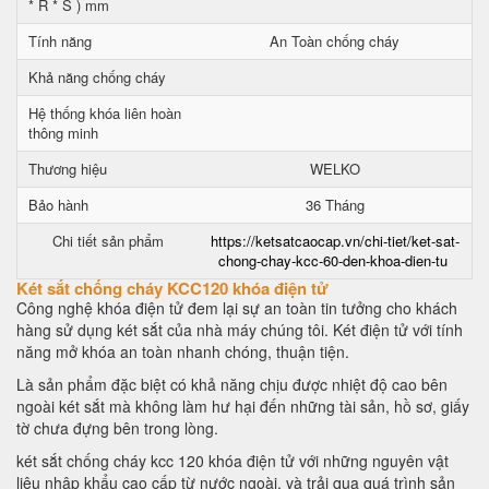
* R * S ) mm
Tính năng
An Toàn chống cháy
Khả năng chống cháy
Hệ thống khóa liên hoàn
thông minh
Thương hiệu
WELKO
Bảo hành
36 Tháng
Chi tiết sản phẩm
https://ketsatcaocap.vn/chi-tiet/ket-sat-
chong-chay-kcc-60-den-khoa-dien-tu
Két sắt chống cháy KCC120 khóa điện tử
Công nghệ khóa điện tử đem lại sự an toàn tin tưởng cho khách
hàng sử dụng két sắt của nhà máy chúng tôi. Két điện tử với tính
năng mở khóa an toàn nhanh chóng, thuận tiện.
Là sản phẩm đặc biệt có khả năng chịu được nhiệt độ cao bên
ngoài két sắt mà không làm hư hại đến những tài sản, hồ sơ, giấy
tờ chưa đựng bên trong lòng.
két sắt chống cháy kcc 120 khóa điện tử với những nguyên vật
liệu nhập khẩu cao cấp từ nước ngoài, và trải qua quá trình sản