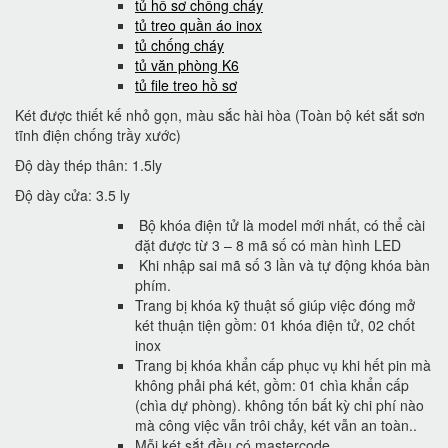
tủ hồ sơ chống cháy
tủ treo quần áo inox
tủ chống cháy
tủ văn phòng K6
tủ file treo hồ sơ
Két được thiết kế nhỏ gọn, màu sắc hài hòa (Toàn bộ két sắt sơn
tĩnh điện chống trầy xước)
Độ dày thép thân: 1.5ly
Độ dày cửa: 3.5 ly
Bộ khóa điện tử là model mới nhất, có thể cài
đặt được từ 3 – 8 mã số có màn hình LED
Khi nhập sai mã số 3 lần và tự động khóa bàn
phím.
Trang bị khóa kỹ thuật số giúp việc đóng mở
két thuận tiện gồm: 01 khóa điện tử, 02 chốt
inox
Trang bị khóa khẩn cấp phục vụ khi hết pin mà
không phải phá két, gồm: 01 chìa khẩn cấp
(chìa dự phòng). không tốn bất kỳ chi phí nào
mà công việc vẫn trôi chảy, két vẫn an toàn..
Mỗi két sắt đều có mastercode