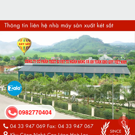
0982770404
back