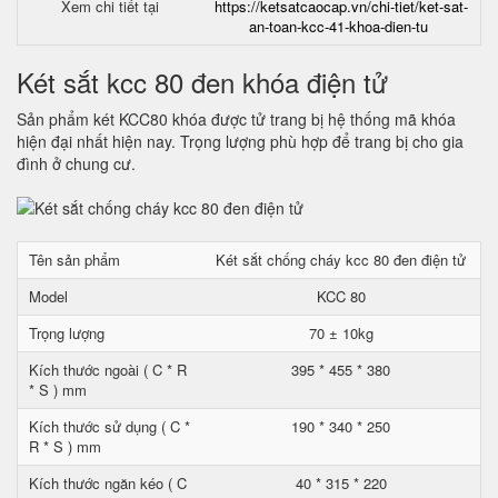
Xem chi tiết tại
https://ketsatcaocap.vn/chi-tiet/ket-sat-
an-toan-kcc-41-khoa-dien-tu
Két sắt kcc 80 đen khóa điện tử
Sản phẩm két KCC80 khóa được tử trang bị hệ thống mã khóa
hiện đại nhất hiện nay. Trọng lượng phù hợp để trang bị cho gia
đình ở chung cư.
Tên sản phẩm
Két sắt chống cháy kcc 80 đen điện tử
Model
KCC 80
Trọng lượng
70 ± 10kg
Kích thước ngoài ( C * R
395 * 455 * 380
* S ) mm
Kích thước sử dụng ( C *
190 * 340 * 250
R * S ) mm
Kích thước ngăn kéo ( C
40 * 315 * 220