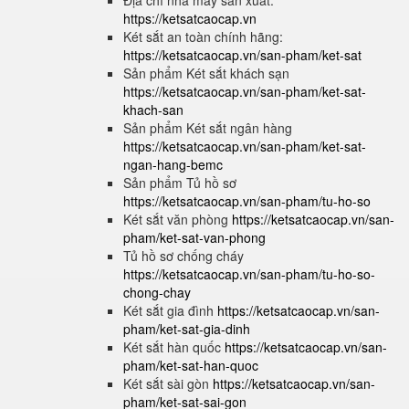
Địa chỉ nhà máy sản xuất:
https://ketsatcaocap.vn
Két sắt an toàn chính hãng:
https://ketsatcaocap.vn/san-pham/ket-sat
Sản phẩm Két sắt khách sạn
https://ketsatcaocap.vn/san-pham/ket-sat-
khach-san
Sản phẩm Két sắt ngân hàng
https://ketsatcaocap.vn/san-pham/ket-sat-
ngan-hang-bemc
Sản phẩm Tủ hồ sơ
https://ketsatcaocap.vn/san-pham/tu-ho-so
Két sắt văn phòng
https://ketsatcaocap.vn/san-
pham/ket-sat-van-phong
Tủ hồ sơ chống cháy
https://ketsatcaocap.vn/san-pham/tu-ho-so-
chong-chay
Két sắt gia đình
https://ketsatcaocap.vn/san-
pham/ket-sat-gia-dinh
Két sắt hàn quốc
https://ketsatcaocap.vn/san-
pham/ket-sat-han-quoc
Két sắt sài gòn
https://ketsatcaocap.vn/san-
pham/ket-sat-sai-gon