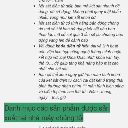
cho tới 1 năm
Két sắt điện tử giúp bạn mở két sắt nhanh dễ
dàng, dễ sử dụng, không phải quay mật khẩu
nhiều vòng như két sắt khoá cơ
Két sắt điện tử có tính năng báo động chống
dò mã số khi bạn sử dụng két sắt nếu bạn
thao tác mã số sai quá 3 lần sẽ có chuông báo
động vang lên để cảnh báo
Với dòng
khóa điện tử
hiện đại và linh hoạt
nên việc tích hợp công nghệ thông minh hoặc
kết hợp với loại khóa khác như: khóa vân tay,
thẻ từ… để giúp tăng khả năng bảo mật cao
nhất cho két sắt.
Bạn có thể xem ngày giờ trên màn hình khoá
của két sắt điện tử cách cài đặt két ở trạng thái
bình thường nhấn phím "*" màn hình hiển sáng
và hiển thị theo các thứ tự : Năm , tháng ,
ngày , thứ, giờ
Danh mục các sản phẩm được sản
xuất tại nhà máy chúng tôi