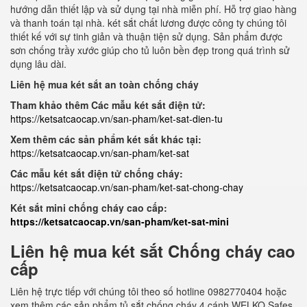
hướng dẫn thiết lập và sử dụng tại nhà miễn phí. Hỗ trợ giao hàng
và thanh toán tại nhà. két sắt chất lương được công ty chúng tôi
thiết kế với sự tinh giản và thuận tiện sử dụng. Sản phẩm được
sơn chống trầy xước giúp cho tủ luôn bền đẹp trong quá trình sử
dụng lâu dài.
Liên hệ mua két sắt an toàn chống cháy
Tham khảo thêm Các mẫu két sắt điện tử:
https://ketsatcaocap.vn/san-pham/ket-sat-dien-tu
Xem thêm các sản phẩm két sắt khác tại:
https://ketsatcaocap.vn/san-pham/ket-sat
Các mẫu két sắt điện tử chống cháy:
https://ketsatcaocap.vn/san-pham/ket-sat-chong-chay
Két sắt mini chống cháy cao cấp:
https://ketsatcaocap.vn/san-pham/ket-sat-mini
Liên hệ mua két sắt Chống cháy cao
cấp
Liên hệ trực tiếp với chúng tôi theo số hotline 0982770404 hoặc
xem thêm các sản phẩm tủ sắt chống cháy 4 cánh WELKO Safes