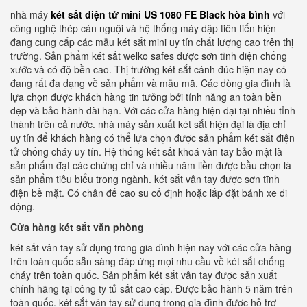
nhà máy
két sắt điện tử mini US 1080 FE Black hòa bình
với
công nghệ thép cán nguội và hệ thống máy dập tiên tiến hiện
đang cung cấp các mẫu két sắt mini uy tín chất lượng cao trên thị
trường. Sản phẩm két sắt welko safes được sơn tĩnh điện chống
xước và có độ bền cao. Thị trường két sắt cánh đúc hiện nay có
đang rất đa dạng về sản phẩm và mẫu mã. Các dòng gia đình là
lựa chọn được khách hàng tin tưởng bởi tính năng an toàn bền
đẹp và bảo hành dài hạn. Với các cửa hàng hiện đại tại nhiều tỉnh
thành trên cả nước. nhà máy sản xuất két sắt hiện đại là địa chỉ
uy tín để khách hàng có thể lựa chọn được sản phẩm két sắt điện
tử chống cháy uy tín. Hệ thống két sắt khoá vân tay bảo mật là
sản phẩm đạt các chứng chỉ và nhiều năm liền được bầu chọn là
sản phẩm tiêu biểu trong ngành. két sắt vân tay được sơn tĩnh
điện bề mặt. Có chân đế cao su cố định hoặc lắp đặt bánh xe di
động.
Cửa hàng két sắt văn phòng
két sắt vân tay sử dụng trong gia đình hiện nay với các cửa hàng
trên toàn quốc sẵn sàng đáp ứng mọi nhu cầu về két sắt chống
cháy trên toàn quốc. Sản phẩm két sắt vân tay được sản xuất
chính hãng tại công ty tủ sắt cao cấp. Được bảo hành 5 năm trên
toàn quốc. két sắt vân tay sử dụng trong gia đình được hỗ trợ