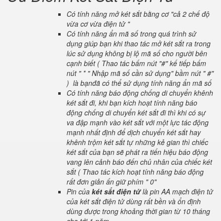
Có tính năng mở két sắt bằng cơ "cả 2 chế độ
vừa cơ vừa điện tử "
Có tính năng ẩn mã số trong quá trình sử
dụng giúp bạn khi thao tác mở két sắt ra trong
lúc sử dụng không bị lộ mã số cho người bên
cạnh biết ( Thao tác bấm nút "#" kế tiếp bấm
nút " * " Nhập mã số cần sử dụng" bầm nút " #"
) là bạnđã có thể sử dụng tính năng ẩn mã số
Có tính năng báo động chống di chuyển khênh
két sắt đi, khi bạn kích hoạt tính năng báo
động chống di chuyển két sắt đi thì khi có sự
va đập mạnh vào két sắt với một lực tác động
mạnh nhất định để dịch chuyển két sắt hay
khênh trộm két sắt tự những kẻ gian thì chiếc
két sắt của bạn sẽ phát ra tiến hiệu báo động
vang lên cảnh báo đến chủ nhân của chiếc két
sắt ( Thao tác kích hoạt tính năng báo động
rất đơn giản ấn giữ phím " 0"
Pin của
két sắt điện tử
là pin AA mạch điện tử
của két sắt điện tử dùng rất bền và ổn định
dùng được trong khoảng thời gian từ 10 tháng