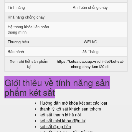
Tính năng
An Toàn chống cháy
Khả năng chống cháy
Hệ thống khóa liên hoàn
thông minh
Thương hiệu
WELKO
Bảo hành
36 Tháng
Xem chi tiết sản phẩm
https://ketsatcaocap.vn/chi-tiet/ket-sat-
tại
chong-chay-kcc120-dt
Giới thiệu về tính năng sản
phẩm két sắt
Hướng dẫn mở khóa két sắt các loại
thanh lý két sắt khách sạn tphcm
két sắt thanh lý hà nội
két sắt mini khóa điện tử
két sắt đựng tiền