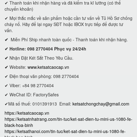
✔ Thanh toán khi nhận hàng và đã kiểm tra kĩ lưỡng (có thể
chuyển khoản)
✔ Mọi thắc mắc về sản phẩm hoặc cần tư vấn về Tủ Hồ Sơ chống
cháy nổ. Hãy để lại ngay SĐT hoặc IBOX trực tiếp để được tư
vấn.
✔
Miễn Phí Ship nhanh toàn quốc - Thanh toán khi nhận hàng.
✔ Hotline: 098 2770404 Phục vụ 24/24h
✔
Nhận Đặt Két Sắt Theo Yêu Cầu.
✔
Website:
www.ketsatcaocap.vn
✔ Điện thoại văn phòng: 098 2770404
✔ Viber: +84 98 2770404
✔ WeChat ID: FactorySafes
✔Mã số thuế: 0101391913
Email:
ketsatchongchay@gmail.com
https://ketsatcaocap.vn
https://ketsatnhatrang.com/tin-tuc/ket-sat-dien-tu-mini-us-1080-fe-
black-hoa-binh
https://ketsathanoi.com/tin-tuc/ket-sat-dien-tu-mini-us-1080-fe-