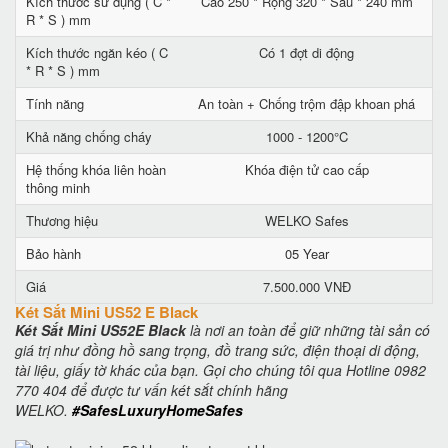
Kích thước sử dụng ( C *
Cao 250 * Rộng 320 * Sâu * 240 mm
R * S ) mm
Kích thước ngăn kéo ( C
Có 1 đợt di động
* R * S ) mm
Tính năng
An toàn + Chống trộm đập khoan phá
Khả năng chống cháy
1000 - 1200°C
Hệ thống khóa liên hoàn
Khóa điện tử cao cấp
thông minh
Thương hiệu
WELKO Safes
Bảo hành
05 Year
Giá
7.500.000 VNĐ
Két Sắt Mini US52 E Black
Két Sắt Mini US52E Black
là nơi an toàn để giữ những tài sản có
giá trị như đồng hồ sang trọng, đồ trang sức, điện thoại di động,
tài liệu, giấy tờ khác của bạn. Gọi cho chúng tôi qua Hotline 0982
770 404 để được tư vấn két sắt chính hãng
WELKO.
#SafesLuxuryHomeSafes