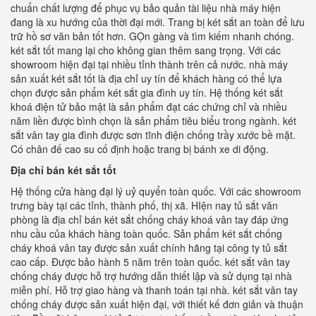
chuẩn chất lượng để phục vụ bảo quản tài liệu nhà máy hiện
đang là xu hướng của thời đại mới. Trang bị két sắt an toàn để lưu
trữ hồ sơ văn bản tốt hơn. GỌn gàng và tìm kiếm nhanh chóng.
két sắt tốt mang lại cho không gian thêm sang trọng. Với các
showroom hiện đại tại nhiều tỉnh thành trên cả nước. nhà máy
sản xuất két sắt tốt là địa chỉ uy tín để khách hàng có thể lựa
chọn được sản phẩm két sắt gia đình uy tín. Hệ thống két sắt
khoá điện tử bảo mật là sản phẩm đạt các chứng chỉ và nhiều
năm liền được bình chọn là sản phẩm tiêu biểu trong ngành. két
sắt vân tay gia đình được sơn tĩnh điện chống trầy xước bề mặt.
Có chân đế cao su cố định hoặc trang bị bánh xe di động.
Địa chỉ bán két sắt tốt
Hệ thống cửa hàng đại lý uỷ quyển toàn quốc. Với các showroom
trưng bày tại các tỉnh, thành phố, thị xã. HIện nay tủ sắt văn
phòng là địa chỉ bán két sắt chống cháy khoá vân tay đáp ứng
nhu cầu của khách hàng toàn quốc. Sản phẩm két sắt chống
cháy khoá vân tay được sản xuất chính hãng tại công ty tủ sắt
cao cấp. Được bảo hành 5 năm trên toàn quốc. két sắt vân tay
chống cháy được hỗ trợ hướng dẫn thiết lập và sử dụng tại nhà
miễn phí. Hỗ trợ giao hàng và thanh toán tại nhà. két sắt vân tay
chống cháy được sản xuất hiện đại, với thiết kế đơn giản và thuận