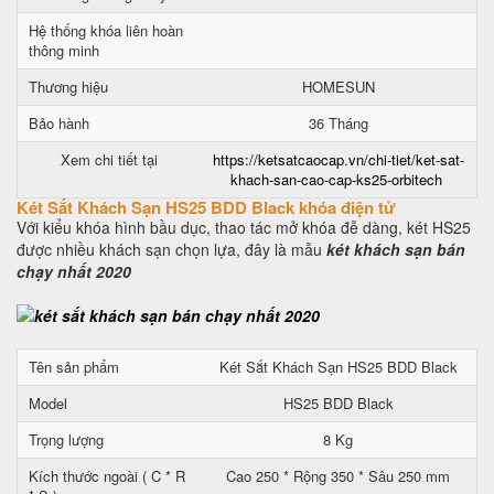
Hệ thống khóa liên hoàn
thông minh
Thương hiệu
HOMESUN
Bảo hành
36 Tháng
Xem chi tiết tại
https://ketsatcaocap.vn/chi-tiet/ket-sat-
khach-san-cao-cap-ks25-orbitech
Két Sắt Khách Sạn HS25 BDD Black khóa điện tử
Với kiểu khóa hình bầu dục, thao tác mở khóa đễ dàng, két HS25
được nhiều khách sạn chọn lựa, đây là mẫu
két khách sạn bán
chạy nhất 2020
Tên sản phẩm
Két Sắt Khách Sạn HS25 BDD Black
Model
HS25 BDD Black
Trọng lượng
8 Kg
Kích thước ngoài ( C * R
Cao 250 * Rộng 350 * Sâu 250 mm