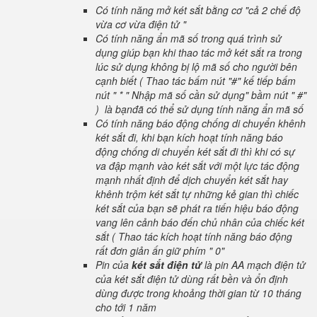
Có tính năng mở két sắt bằng cơ "cả 2 chế độ
vừa cơ vừa điện tử "
Có tính năng ẩn mã số trong quá trình sử
dụng giúp bạn khi thao tác mở két sắt ra trong
lúc sử dụng không bị lộ mã số cho người bên
cạnh biết ( Thao tác bấm nút "#" kế tiếp bấm
nút " * " Nhập mã số cần sử dụng" bầm nút " #"
) là bạnđã có thể sử dụng tính năng ẩn mã số
Có tính năng báo động chống di chuyển khênh
két sắt đi, khi bạn kích hoạt tính năng báo
động chống di chuyển két sắt đi thì khi có sự
va đập mạnh vào két sắt với một lực tác động
mạnh nhất định để dịch chuyển két sắt hay
khênh trộm két sắt tự những kẻ gian thì chiếc
két sắt của bạn sẽ phát ra tiến hiệu báo động
vang lên cảnh báo đến chủ nhân của chiếc két
sắt ( Thao tác kích hoạt tính năng báo động
rất đơn giản ấn giữ phím " 0"
Pin của
két sắt điện tử
là pin AA mạch điện tử
của két sắt điện tử dùng rất bền và ổn định
dùng được trong khoảng thời gian từ 10 tháng
cho tới 1 năm