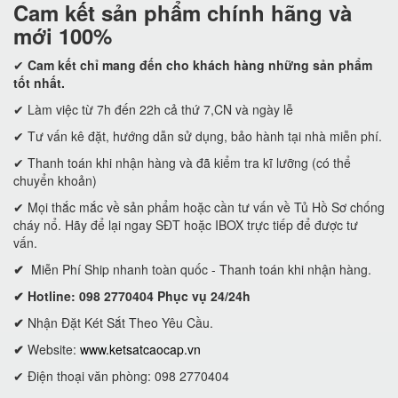
Cam kết
sản phẩm chính hãng và
mới 100%
✔
Cam kết
chỉ mang đến cho khách hàng những sản phẩm
tốt nhất.
✔ Làm việc từ 7h đến 22h cả thứ 7,CN và ngày lễ
✔ Tư vấn kê đặt, hướng dẫn sử dụng, bảo hành tại nhà miễn phí.
✔ Thanh toán khi nhận hàng và đã kiểm tra kĩ lưỡng (có thể
chuyển khoản)
✔ Mọi thắc mắc về sản phẩm hoặc cần tư vấn về Tủ Hồ Sơ chống
cháy nổ. Hãy để lại ngay SĐT hoặc IBOX trực tiếp để được tư
vấn.
✔
Miễn Phí Ship nhanh toàn quốc - Thanh toán khi nhận hàng.
✔ Hotline: 098 2770404 Phục vụ 24/24h
✔
Nhận Đặt Két Sắt Theo Yêu Cầu.
✔
Website:
www.ketsatcaocap.vn
✔ Điện thoại văn phòng: 098 2770404