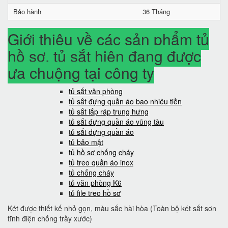
Bảo hành
36 Tháng
Giới thiệu về các sản phẩm tủ
hồ sơ, tủ sắt hiện đang được
ưa chuộng tại công ty
tủ sắt văn phòng
tủ sắt đựng quần áo bao nhiêu tiền
tủ sắt lắp ráp trung hưng
tủ sắt đựng quần áo vũng tàu
tủ sắt đựng quần áo
tủ bảo mật
tủ hồ sơ chống cháy
tủ treo quần áo inox
tủ chống cháy
tủ văn phòng K6
tủ file treo hồ sơ
Két được thiết kế nhỏ gọn, màu sắc hài hòa (Toàn bộ két sắt sơn
tĩnh điện chống trầy xước)