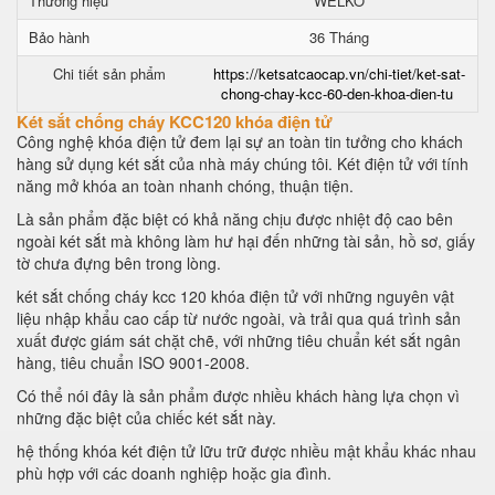
Thương hiệu
WELKO
Bảo hành
36 Tháng
Chi tiết sản phẩm
https://ketsatcaocap.vn/chi-tiet/ket-sat-
chong-chay-kcc-60-den-khoa-dien-tu
Két sắt chống cháy KCC120 khóa điện tử
Công nghệ khóa điện tử đem lại sự an toàn tin tưởng cho khách
hàng sử dụng két sắt của nhà máy chúng tôi. Két điện tử với tính
năng mở khóa an toàn nhanh chóng, thuận tiện.
Là sản phẩm đặc biệt có khả năng chịu được nhiệt độ cao bên
ngoài két sắt mà không làm hư hại đến những tài sản, hồ sơ, giấy
tờ chưa đựng bên trong lòng.
két sắt chống cháy kcc 120 khóa điện tử với những nguyên vật
liệu nhập khẩu cao cấp từ nước ngoài, và trải qua quá trình sản
xuất được giám sát chặt chẽ, với những tiêu chuẩn két sắt ngân
hàng, tiêu chuẩn ISO 9001-2008.
Có thể nói đây là sản phẩm được nhiều khách hàng lựa chọn vì
những đặc biệt của chiếc két sắt này.
hệ thống khóa két điện tử lữu trữ được nhiều mật khẩu khác nhau
phù hợp với các doanh nghiệp hoặc gia đình.