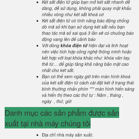
Két sắt điện tử giúp bạn mở két sắt nhanh dễ
dàng, dễ sử dụng, không phải quay mật khẩu
nhiều vòng như két sắt khoá cơ
Két sắt điện tử có tính năng báo động chống
dò mã số khi bạn sử dụng két sắt nếu bạn
thao tác mã số sai quá 3 lần sẽ có chuông báo
động vang lên để cảnh báo
Với dòng
khóa điện tử
hiện đại và linh hoạt
nên việc tích hợp công nghệ thông minh hoặc
kết hợp với loại khóa khác như: khóa vân tay,
thẻ từ… để giúp tăng khả năng bảo mật cao
nhất cho két sắt.
Bạn có thể xem ngày giờ trên màn hình khoá
của két sắt điện tử cách cài đặt két ở trạng thái
bình thường nhấn phím "*" màn hình hiển sáng
và hiển thị theo các thứ tự : Năm , tháng ,
ngày , thứ, giờ
Danh mục các sản phẩm được sản
xuất tại nhà máy chúng tôi
Địa chỉ nhà máy sản xuất: