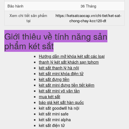
Bảo hành
36 Tháng
Xem chi tiết sản phẩm
https://ketsatcaocap.vn/chi-tiet/ket-sat-
tại
chong-chay-kcc120-dt
Giới thiệu về tính năng sản
phẩm két sắt
Hướng dẫn mở khóa két sắt các loại
thanh lý két sắt khách sạn tphcm
két sắt thanh lý hà nội
két sắt mini khóa điện tử
két sắt đựng tiền
két sắt mini đựng tiền tiết kiệm
két sắt mini võ văn tần
mua két sắt
báo giá két sắt hàn quốc
két sắt goodwill hà nội
két sắt mini safe
két sắt mini alpha
két sắt điện tử