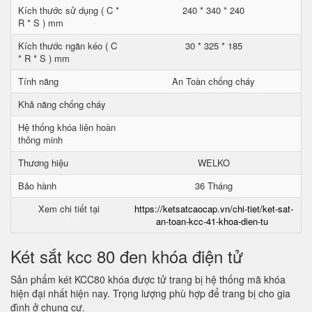
Kích thước sử dụng ( C *
240 * 340 * 240
R * S ) mm
Kích thước ngăn kéo ( C
30 * 325 * 185
* R * S ) mm
Tính năng
An Toàn chống cháy
Khả năng chống cháy
Hệ thống khóa liên hoàn
thông minh
Thương hiệu
WELKO
Bảo hành
36 Tháng
Xem chi tiết tại
https://ketsatcaocap.vn/chi-tiet/ket-sat-
an-toan-kcc-41-khoa-dien-tu
Két sắt kcc 80 đen khóa điện tử
Sản phẩm két KCC80 khóa được tử trang bị hệ thống mã khóa
hiện đại nhất hiện nay. Trọng lượng phù hợp để trang bị cho gia
đình ở chung cư.