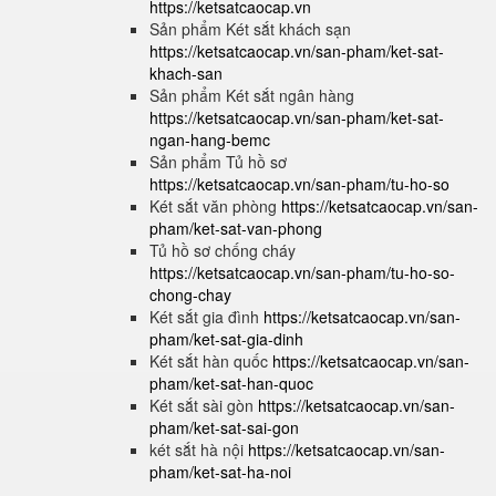
https://ketsatcaocap.vn
Sản phẩm Két sắt khách sạn
https://ketsatcaocap.vn/san-pham/ket-sat-
khach-san
Sản phẩm Két sắt ngân hàng
https://ketsatcaocap.vn/san-pham/ket-sat-
ngan-hang-bemc
Sản phẩm Tủ hồ sơ
https://ketsatcaocap.vn/san-pham/tu-ho-so
Két sắt văn phòng
https://ketsatcaocap.vn/san-
pham/ket-sat-van-phong
Tủ hồ sơ chống cháy
https://ketsatcaocap.vn/san-pham/tu-ho-so-
chong-chay
Két sắt gia đình
https://ketsatcaocap.vn/san-
pham/ket-sat-gia-dinh
Két sắt hàn quốc
https://ketsatcaocap.vn/san-
pham/ket-sat-han-quoc
Két sắt sài gòn
https://ketsatcaocap.vn/san-
pham/ket-sat-sai-gon
két sắt hà nội
https://ketsatcaocap.vn/san-
pham/ket-sat-ha-noi