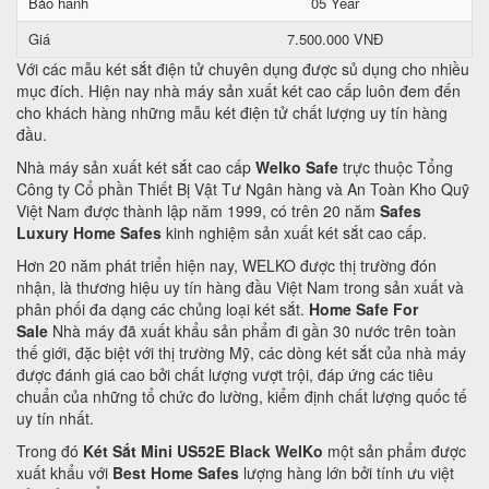
Bảo hành
05 Year
Giá
7.500.000 VNĐ
Với các mẫu két sắt điện tử chuyên dụng được sủ dụng cho nhiều
mục đích. Hiện nay nhà máy sản xuất két cao cấp luôn đem đến
cho khách hàng những mẫu két điện tử chất lượng uy tín hàng
đầu.
Nhà máy sản xuất két sắt cao cấp
Welko Safe
trực thuộc Tổng
Công ty Cổ phần Thiết Bị Vật Tư Ngân hàng và An Toàn Kho Quỹ
Việt Nam được thành lập năm 1999, có trên 20 năm
Safes
Luxury Home Safes
kinh nghiệm sản xuất két sắt cao cấp.
Hơn 20 năm phát triển hiện nay, WELKO được thị trường đón
nhận, là thương hiệu uy tín hàng đầu Việt Nam trong sản xuất và
phân phối đa dạng các chủng loại két sắt.
Home Safe For
Sale
Nhà máy đã xuất khẩu sản phẩm đi gần 30 nước trên toàn
thế giới, đặc biệt với thị trường Mỹ, các dòng két sắt của nhà máy
được đánh giá cao bởi chất lượng vượt trội, đáp ứng các tiêu
chuẩn của những tổ chức đo lường, kiểm định chất lượng quốc tế
uy tín nhất.
Trong đó
Két Sắt Mini US52E Black WelKo
một sản phẩm được
xuất khẩu với
Best Home Safes
lượng hàng lớn bởi tính ưu việt