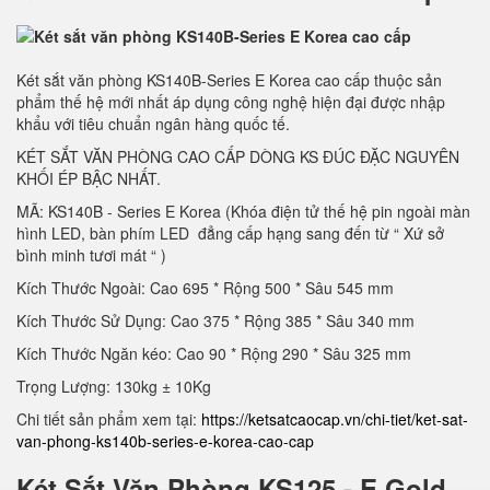
Két sắt văn phòng KS140B-Series E Korea cao cấp thuộc sản
phẩm thế hệ mới nhất áp dụng công nghệ hiện đại được nhập
khẩu với tiêu chuẩn ngân hàng quốc tế.
KÉT SẮT VĂN PHÒNG CAO CẤP DÒNG KS ĐÚC ĐẶC NGUYÊN
KHỐI ÉP BẬC NHẤT.
MÃ: KS140B - Series E Korea (Khóa điện tử thế hệ pin ngoài màn
hình LED, bàn phím LED đẳng cấp hạng sang đến từ “ Xứ sở
bình minh tươi mát “ )
Kích Thước Ngoài: Cao 695 * Rộng 500 * Sâu 545 mm
Kích Thước Sử Dụng: Cao 375 * Rộng 385 * Sâu 340 mm
Kích Thước Ngăn kéo: Cao 90 * Rộng 290 * Sâu 325 mm
Trọng Lượng: 130kg ± 10Kg
Chi tiết sản phẩm xem tại:
https://ketsatcaocap.vn/chi-tiet/ket-sat-
van-phong-ks140b-series-e-korea-cao-cap
Két Sắt Văn Phòng KS125 - E Gold