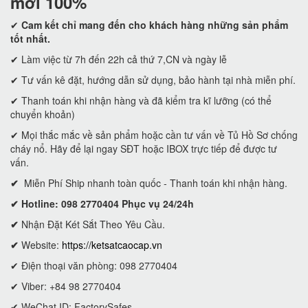
mới 100%
✔
Cam kết
chỉ mang đến cho khách hàng những sản phẩm
tốt nhất.
✔ Làm việc từ 7h đến 22h cả thứ 7,CN và ngày lễ
✔ Tư vấn kê đặt, hướng dẫn sử dụng, bảo hành tại nhà miễn phí.
✔ Thanh toán khi nhận hàng và đã kiểm tra kĩ lưỡng (có thể
chuyển khoản)
✔ Mọi thắc mắc về sản phẩm hoặc cần tư vấn về Tủ Hồ Sơ chống
cháy nổ. Hãy để lại ngay SĐT hoặc IBOX trực tiếp để được tư
vấn.
✔
Miễn Phí Ship nhanh toàn quốc - Thanh toán khi nhận hàng.
✔ Hotline: 098 2770404 Phục vụ 24/24h
✔
Nhận Đặt Két Sắt Theo Yêu Cầu.
✔
Website:
https://ketsatcaocap.vn
✔ Điện thoại văn phòng: 098 2770404
✔ Viber: +84 98 2770404
✔ WeChat ID: FactorySafes