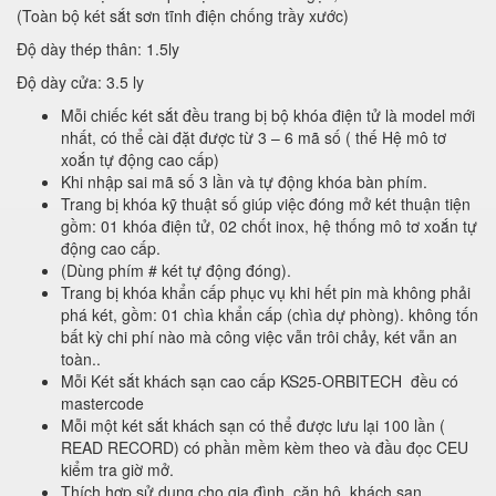
(Toàn bộ két sắt sơn tĩnh điện chống trầy xước)
Độ dày thép thân: 1.5ly
Độ dày cửa: 3.5 ly
Mỗi chiếc két sắt đều trang bị bộ khóa điện tử là model mới
nhất, có thể cài đặt được từ 3 – 6 mã số ( thế Hệ mô tơ
xoắn tự động cao cấp)
Khi nhập sai mã số 3 lần và tự động khóa bàn phím.
Trang bị khóa kỹ thuật số giúp việc đóng mở két thuận tiện
gồm: 01 khóa điện tử, 02 chốt inox, hệ thống mô tơ xoắn tự
động cao cấp.
(Dùng phím # két tự động đóng).
Trang bị khóa khẩn cấp phục vụ khi hết pin mà không phải
phá két, gồm: 01 chìa khẩn cấp (chìa dự phòng). không tốn
bất kỳ chi phí nào mà công việc vẫn trôi chảy, két vẫn an
toàn..
Mỗi Két sắt khách sạn cao cấp KS25-ORBITECH đều có
mastercode
Mỗi một két sắt khách sạn có thể được lưu lại 100 lần (
READ RECORD) có phần mềm kèm theo và đầu đọc CEU
kiểm tra giờ mở.
Thích hợp sử dụng cho gia đình, căn hộ, khách sạn