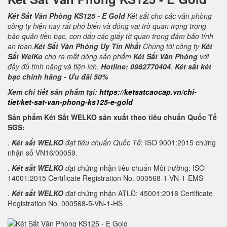
Két Sắt Văn Phòng KS125 - E Gold
Két sắt cho các văn phòng
công ty hiện nay rất phổ biến và đóng vai trò quan trọng trong
bảo quản tiền bạc, con dấu các giấy tờ quan trọng đảm bảo tính
an toàn.
Két Sắt Văn Phòng Uy Tín Nhất
Chúng tôi công ty
Két
Sắt WelKo
cho ra mắt dòng sản phẩm
Két Sắt Văn Phòng
với
đầy đủ tính năng và tiện ích.
Hotline: 0982770404
.
Két sắt két
bạc chính hãng - Ưu đãi 50%
Xem chi tiết sản phẩm tại:
https://ketsatcaocap.vn/chi-
tiet/ket-sat-van-phong-ks125-e-gold
Sản phẩm Két Sắt WELKO sản xuất theo tiêu chuẩn Quốc Tế
SGS:
.
Két sắt WELKO
đạt tiêu chuẩn Quốc Tế
: ISO 9001:2015 chứng
nhận số VN16/00059.
.
Két sắt WELKO
đạt c
hứng nhận tiêu chuẩn Môi trường: ISO
14001:2015 Certificate Registration No. 000568-1-VN-1-EMS
.
Két sắt WELKO
đạt
chứng nhận ATLĐ: 45001:2018 Certificate
Registration No. 000568-5-VN-1-HS