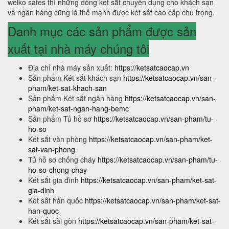
welko safes thì những dòng két sắt chuyên dụng cho khách sạn
và ngân hàng cũng là thế mạnh được két sắt cao cấp chú trọng.
Danh mục các sản phẩm được sản
xuất tại nhà máy chúng tôi
Địa chỉ nhà máy sản xuất:
https://ketsatcaocap.vn
Sản phẩm Két sắt khách sạn
https://ketsatcaocap.vn/san-
pham/ket-sat-khach-san
Sản phẩm Két sắt ngân hàng
https://ketsatcaocap.vn/san-
pham/ket-sat-ngan-hang-bemc
Sản phẩm Tủ hồ sơ
https://ketsatcaocap.vn/san-pham/tu-
ho-so
Két sắt văn phòng
https://ketsatcaocap.vn/san-pham/ket-
sat-van-phong
Tủ hồ sơ chống cháy
https://ketsatcaocap.vn/san-pham/tu-
ho-so-chong-chay
Két sắt gia đình
https://ketsatcaocap.vn/san-pham/ket-sat-
gia-dinh
Két sắt hàn quốc
https://ketsatcaocap.vn/san-pham/ket-sat-
han-quoc
Két sắt sài gòn
https://ketsatcaocap.vn/san-pham/ket-sat-