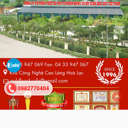
0982770404
back
to
top