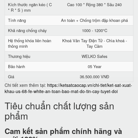
Kích thước ngăn kéo ( C
Cao 100 * Rộng 380 * Sâu 240
* R * S ) mm
Tính năng
An toàn + Chống trộm đập khoan phá
Khả năng chống cháy
1000 - 1200°C
Hệ thống khóa liên hoàn
Khoá Vân Tay Điện Tử - Chìa khoá -
thông minh
Tay Cầm
Thương hiệu
WELKO Safes
Bảo hành
05 Year
Giá
36.500.000 VNĐ
Chi tiết xem thêm tại:
https://ketsatcaocap.vn/chi-tiet/ket-sat-xuat-
khau-us-68-fe-white-an-toan-bao-mat-do-tin-cay-tuyet-doi
Tiêu chuẩn chất lượng sản
phẩm
Cam kết
sản phẩm chính hãng và