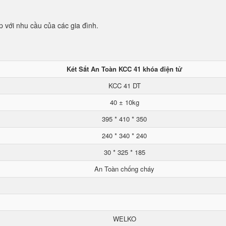
p với nhu cầu của các gia đình.
Két Sắt An Toàn KCC 41 khóa điện tử
KCC 41 DT
40 ± 10kg
395 * 410 * 350
240 * 340 * 240
30 * 325 * 185
An Toàn chống cháy
WELKO