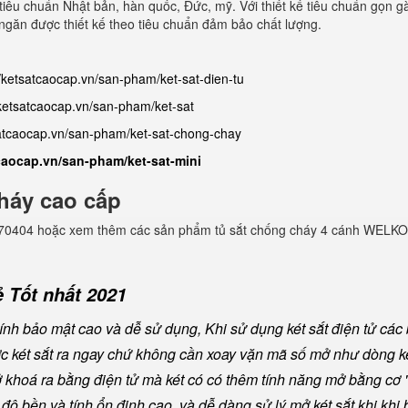
o tiêu chuẩn Nhật bản, hàn quốc, Đức, mỹ. Với thiết kế tiêu chuẩn gọn g
 ngăn được thiết kế theo tiêu chuẩn đảm bảo chất lượng.
//ketsatcaocap.vn/san-pham/ket-sat-dien-tu
/ketsatcaocap.vn/san-pham/ket-sat
satcaocap.vn/san-pham/ket-sat-chong-chay
tcaocap.vn/san-pham/ket-sat-mini
háy cao cấp
982770404 hoặc xem thêm các sản phẩm tủ sắt chống cháy 4 cánh WELKO
 Tốt nhất 2021
nh bảo mật cao và dễ sử dụng, Khi sử dụng két sắt điện tử các
ược két sắt ra ngay chứ không cần xoay vặn mã số mở như dòng ké
khoá ra bằng điện tử mà két có có thêm tính năng mở bằng cơ "
ộ bền và tính ổn định cao, và dễ dàng sử lý mở két sắt khi khi b