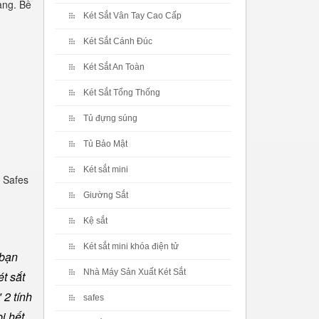
àng. Bề
Két Sắt Vân Tay Cao Cấp
Két Sắt Cánh Đúc
Két Sắt An Toàn
Két Sắt Tổng Thống
Tủ đựng súng
Tủ Bảo Mật
Két sắt mini
 Safes
Giường Sắt
Kệ sắt
Két sắt mini khóa điện tử
 bạn
Nhà Máy Sản Xuất Két Sắt
t sắt
 2 tính
safes
ị hết