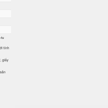
-tu
i tính
, giấy
 sản