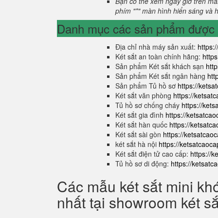
Bạn có thể xem ngày giờ trên màn
phím "*" màn hình hiển sáng và hi
Danh mục các sản phẩm được s
Địa chỉ nhà máy sản xuất:
https:
Két sắt an toàn chính hãng:
http
Sản phẩm Két sắt khách sạn
htt
Sản phẩm Két sắt ngân hàng
htt
Sản phẩm Tủ hồ sơ
https://kets
Két sắt văn phòng
https://ketsa
Tủ hồ sơ chống cháy
https://ket
Két sắt gia đình
https://ketsatca
Két sắt hàn quốc
https://ketsatc
Két sắt sài gòn
https://ketsatcao
két sắt hà nội
https://ketsatcaoc
Két sắt điện tử cao cấp:
https://
Tủ hồ sơ di động:
https://ketsat
Các mẫu két sắt mini kh
nhất tại showroom két s