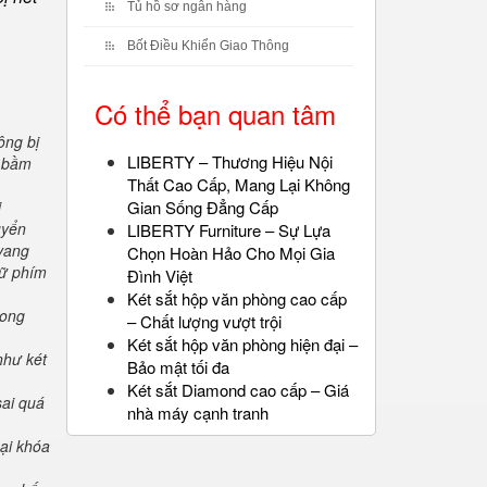
Tủ hồ sơ ngân hàng
Bốt Điều Khiển Giao Thông
Có thể bạn quan tâm
ông bị
LIBERTY – Thương Hiệu Nội
" bầm
Thất Cao Cấp, Mang Lại Không
i
Gian Sống Đẳng Cấp
uyển
LIBERTY Furniture – Sự Lựa
 vang
Chọn Hoàn Hảo Cho Mọi Gia
iữ phím
Đình Việt
Két sắt hộp văn phòng cao cấp
rong
– Chất lượng vượt trội
Két sắt hộp văn phòng hiện đại –
như két
Bảo mật tối đa
Két sắt Diamond cao cấp – Giá
sai quá
nhà máy cạnh tranh
oại khóa