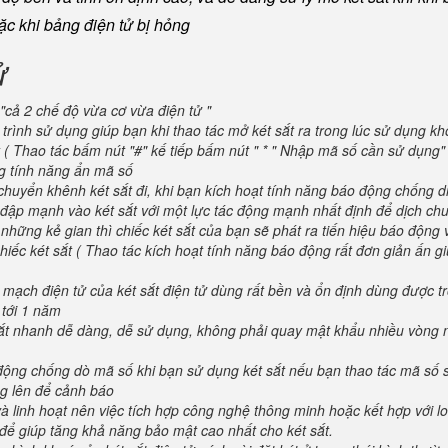
oặc khi bảng điện tử bị hỏng
ử
"cả 2 chế độ vừa cơ vừa điện tử "
trình sử dụng giúp bạn khi thao tác mở két sắt ra trong lúc sử dụng kh
 ( Thao tác bấm nút "#" kế tiếp bấm nút " * " Nhập mã số cần sử dụng
ng tính năng ẩn mã số
huyển khênh két sắt đi, khi bạn kích hoạt tính năng báo động chống d
va đập mạnh vào két sắt với một lực tác động mạnh nhất định để dịch ch
 những kẻ gian thì chiếc két sắt của bạn sẽ phát ra tiến hiệu báo động
iếc két sắt ( Thao tác kích hoạt tính năng báo động rất đơn giản ấn g
 mạch điện tử của két sắt điện tử dùng rất bền và ổn định dùng được t
 tới 1 năm
 sắt nhanh dễ dàng, dễ sử dụng, không phải quay mật khẩu nhiều vòng 
 động chống dò mã số khi bạn sử dụng két sắt nếu bạn thao tác mã số 
g lên để cảnh báo
và linh hoạt nên việc tích hợp công nghệ thông minh hoặc kết hợp với l
để giúp tăng khả năng bảo mật cao nhất cho két sắt.