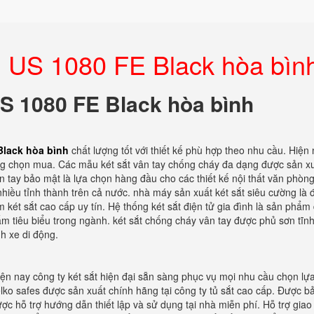
el US 1080 FE Black hòa bìn
US 1080 FE Black hòa bình
 Black hòa bình
chất lượng tốt với thiết kế phù hợp theo nhu cầu. Hiện 
ưởng chọn mua. Các mẫu két sắt vân tay chống cháy đa dạng được sản xu
 tay bảo mật là lựa chọn hàng đầu cho các thiết kế nội thất văn phòn
 nhiều tỉnh thành trên cả nước. nhà máy sản xuất két sắt siêu cường là đ
két sắt cao cấp uy tín. Hệ thống két sắt điện tử gia đình là sản phẩm 
 tiêu biểu trong ngành. két sắt chống cháy vân tay được phủ sơn tĩnh
h xe di động.
iện nay công ty két sắt hiện đại sẵn sàng phục vụ mọi nhu cầu chọn lựa
ko safes được sản xuất chính hãng tại công ty tủ sắt cao cấp. Được b
ợc hỗ trợ hướng dẫn thiết lập và sử dụng tại nhà miễn phí. Hỗ trợ gia