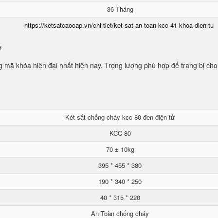
36 Tháng
https://ketsatcaocap.vn/chi-tiet/ket-sat-an-toan-kcc-41-khoa-dien-tu
ử
mã khóa hiện đại nhất hiện nay. Trọng lượng phù hợp để trang bị cho
Két sắt chống cháy kcc 80 đen điện tử
KCC 80
70 ± 10kg
395 * 455 * 380
190 * 340 * 250
40 * 315 * 220
An Toàn chống cháy