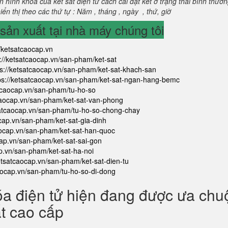
 hình khoá của két sắt điện tử cách cài đặt két ở trạng thái bình thườ
ển thị theo các thứ tự : Năm , tháng , ngày , thứ, giờ
ản xuất tại nhà máy chúng tôi
//ketsatcaocap.vn
s://ketsatcaocap.vn/san-pham/ket-sat
ps://ketsatcaocap.vn/san-pham/ket-sat-khach-san
ps://ketsatcaocap.vn/san-pham/ket-sat-ngan-hang-bemc
atcaocap.vn/san-pham/tu-ho-so
tcaocap.vn/san-pham/ket-sat-van-phong
satcaocap.vn/san-pham/tu-ho-so-chong-chay
ocap.vn/san-pham/ket-sat-gia-dinh
aocap.vn/san-pham/ket-sat-han-quoc
cap.vn/san-pham/ket-sat-sai-gon
ap.vn/san-pham/ket-sat-ha-noi
ketsatcaocap.vn/san-pham/ket-sat-dien-tu
caocap.vn/san-pham/tu-ho-so-di-dong
óa điện tử hiện đang được ưa ch
ắt cao cấp