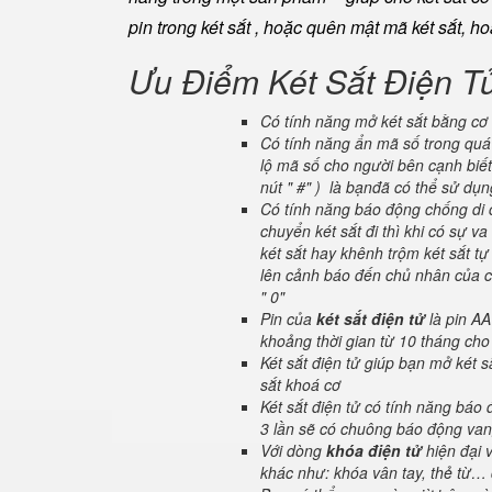
pin trong két sắt , hoặc quên mật mã két sắt, h
Ưu Điểm Két Sắt Điện T
Có tính năng mở két sắt bằng cơ 
Có tính năng ẩn mã số trong quá 
lộ mã số cho người bên cạnh biết
nút " #" ) là bạnđã có thể sử dụ
Có tính năng báo động chống di c
chuyển két sắt đi thì khi có sự 
két sắt hay khênh trộm két sắt tự
lên cảnh báo đến chủ nhân của ch
" 0"
Pin của
két sắt điện tử
là pin AA
khoảng thời gian từ 10 tháng cho
Két sắt điện tử giúp bạn mở két
sắt khoá cơ
Két sắt điện tử có tính năng báo
3 lần sẽ có chuông báo động van
Với dòng
khóa điện tử
hiện đại 
khác như: khóa vân tay, thẻ từ… 