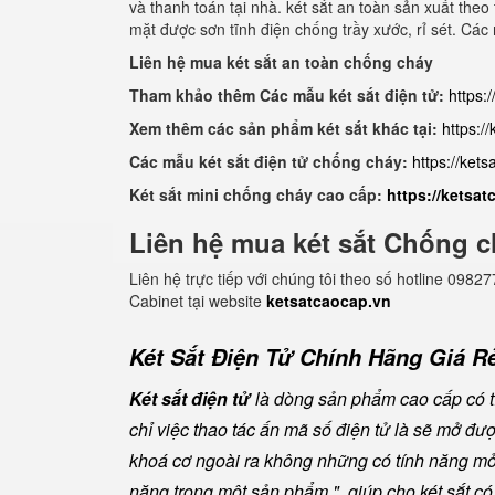
và thanh toán tại nhà. két sắt an toàn sản xuất the
mặt được sơn tĩnh điện chống trầy xước, rỉ sét. Các
Liên hệ mua két sắt an toàn chống cháy
Tham khảo thêm Các mẫu két sắt điện tử:
https:
Xem thêm các sản phẩm két sắt khác tại:
https:/
Các mẫu két sắt điện tử chống cháy:
https://ket
Két sắt mini chống cháy cao cấp:
https://ketsa
Liên hệ mua két sắt Chống c
Liên hệ trực tiếp với chúng tôi theo số hotline 0
Cabinet tại website
ketsatcaocap.vn
Két Sắt Điện Tử Chính Hãng Giá Rẻ
Két sắt điện tử
là dòng sản phẩm cao cấp có tí
chỉ việc thao tác ấn mã số điện tử là sẽ mở đ
khoá cơ ngoài ra không những có tính năng mở 
năng trong một sản phẩm " giúp cho két sắt có đ