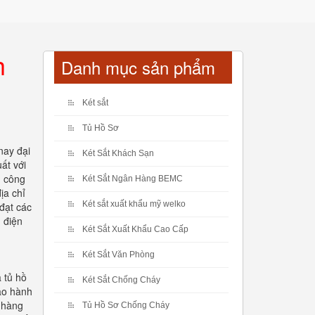
h
Danh mục sản phẩm
Két sắt
Tủ Hồ Sơ
nay đại
Két Sắt Khách Sạn
ất với
g công
Két Sắt Ngân Hàng BEMC
ịa chỉ
Két sắt xuất khẩu mỹ welko
đạt các
 điện
Két Sắt Xuất Khẩu Cao Cấp
Két Sắt Văn Phòng
 tủ hồ
Két Sắt Chống Cháy
ảo hành
o hàng
Tủ Hồ Sơ Chống Cháy