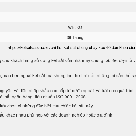
WELKO
36 Tháng
https://ketsatcaocap.vn/chi-tiet/ket-sat-chong-chay-kcc-60-den-khoa-dien
 cho khách hàng sử dụng két sắt của nhà máy chúng tôi. Két điện tử vớ
ộ cao bên ngoài két sắt mà không làm hư hại đến những tài sản, hồ sơ
guyên vật liệu nhập khẩu cao cấp từ nước ngoài, và trải qua quá trình
két sắt ngân hàng, tiêu chuẩn ISO 9001-2008.
ựa chọn vì những đặc biệt của chiếc két sắt này.
hẩu khác nhau phù hợp với các doanh nghiệp hoặc gia đình.