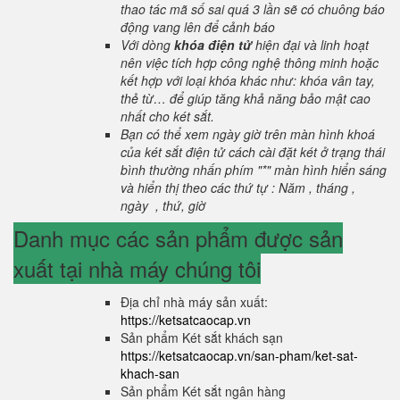
thao tác mã số sai quá 3 lần sẽ có chuông báo
động vang lên để cảnh báo
Với dòng
khóa điện tử
hiện đại và linh hoạt
nên việc tích hợp công nghệ thông minh hoặc
kết hợp với loại khóa khác như: khóa vân tay,
thẻ từ… để giúp tăng khả năng bảo mật cao
nhất cho két sắt.
Bạn có thể xem ngày giờ trên màn hình khoá
của két sắt điện tử cách cài đặt két ở trạng thái
bình thường nhấn phím "*" màn hình hiển sáng
và hiển thị theo các thứ tự : Năm , tháng ,
ngày , thứ, giờ
Danh mục các sản phẩm được sản
xuất tại nhà máy chúng tôi
Địa chỉ nhà máy sản xuất:
https://ketsatcaocap.vn
Sản phẩm Két sắt khách sạn
https://ketsatcaocap.vn/san-pham/ket-sat-
khach-san
Sản phẩm Két sắt ngân hàng