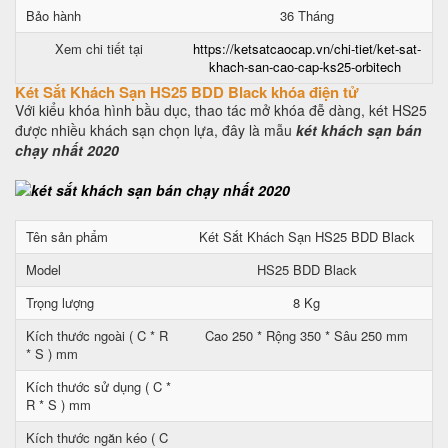
Bảo hành
36 Tháng
Xem chi tiết tại
https://ketsatcaocap.vn/chi-tiet/ket-sat-
khach-san-cao-cap-ks25-orbitech
Két Sắt Khách Sạn HS25 BDD Black khóa điện tử
Với kiểu khóa hình bầu dục, thao tác mở khóa đễ dàng, két HS25
được nhiều khách sạn chọn lựa, đây là mẫu
két khách sạn bán
chạy nhất 2020
Tên sản phẩm
Két Sắt Khách Sạn HS25 BDD Black
Model
HS25 BDD Black
Trọng lượng
8 Kg
Kích thước ngoài ( C * R
Cao 250 * Rộng 350 * Sâu 250 mm
* S ) mm
Kích thước sử dụng ( C *
R * S ) mm
Kích thước ngăn kéo ( C