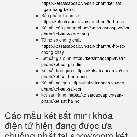
https://ketsatcaocap.vn/san-pham/ket-sat-
ngan-hang-bemc
Sản phẩm Tủ hồ sơ
https://ketsatcaocap.vn/san-pham/tu-ho-so
Két sắt văn phòng
https://ketsatcaocap.vn/san-
pham/ket-sat-van-phong
Tủ hồ sơ chống cháy
https://ketsatcaocap.vn/san-pham/tu-ho-so-
chong-chay
Két sắt gia đình
https://ketsatcaocap.vn/san-
pham/ket-sat-gia-dinh
Két sắt hàn quốc
https://ketsatcaocap.vn/san-
pham/ket-sat-han-quoc
Két sắt sài gòn
https://ketsatcaocap.vn/san-
pham/ket-sat-sai-gon
két sắt hà nội
https://ketsatcaocap.vn/san-
pham/ket-sat-ha-noi
Các mẫu két sắt mini khóa
điện tử hiện đang được ưa
chuộng nhất tại showroom két