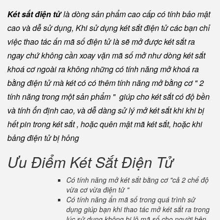
Két sắt điện tử
là dòng sản phẩm cao cấp có tính bảo mật
cao và dễ sử dụng, Khi sử dụng két sắt điện tử các bạn chỉ
việc thao tác ấn mã số điện tử là sẽ mở được két sắt ra
ngay chứ không cần xoay vặn mã số mở như dòng két sắt
khoá cơ ngoài ra không những có tính năng mở khoá ra
bằng điện tử mà két có có thêm tính năng mở bằng cơ " 2
tính năng trong một sản phẩm " giúp cho két sắt có độ bền
và tính ổn định cao, và dễ dàng sử lý mở két sắt khi khi bị
hết pin trong két sắt , hoặc quên mật mã két sắt, hoặc khi
bảng điện tử bị hỏng
Ưu Điểm Két Sắt Điện Tử
Có tính năng mở két sắt bằng cơ "cả 2 chế độ
vừa cơ vừa điện tử "
Có tính năng ẩn mã số trong quá trình sử
dụng giúp bạn khi thao tác mở két sắt ra trong
lúc sử dụng không bị lộ mã số cho người bên