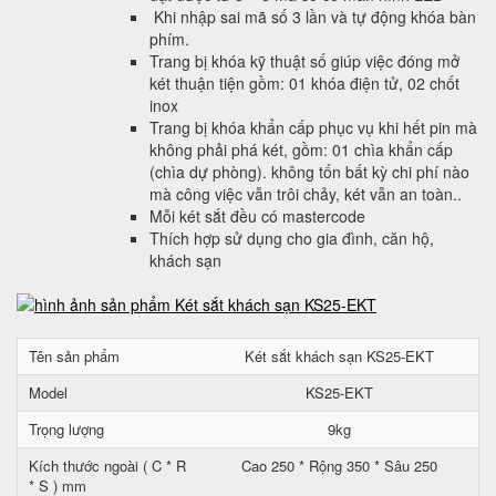
Khi nhập sai mã số 3 lần và tự động khóa bàn
phím.
Trang bị khóa kỹ thuật số giúp việc đóng mở
két thuận tiện gồm: 01 khóa điện tử, 02 chốt
inox
Trang bị khóa khẩn cấp phục vụ khi hết pin mà
không phải phá két, gồm: 01 chìa khẩn cấp
(chìa dự phòng). không tốn bất kỳ chi phí nào
mà công việc vẫn trôi chảy, két vẫn an toàn..
Mỗi két sắt đều có mastercode
Thích hợp sử dụng cho gia đình, căn hộ,
khách sạn
Tên sản phẩm
Két sắt khách sạn KS25-EKT
Model
KS25-EKT
Trọng lượng
9kg
Kích thước ngoài ( C * R
Cao 250 * Rộng 350 * Sâu 250
* S ) mm