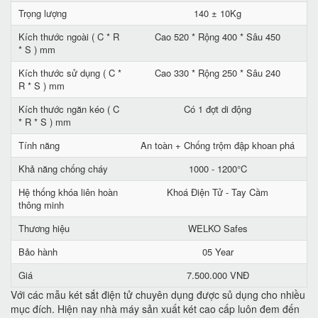
Trọng lượng
140 ± 10Kg
Kích thước ngoài ( C * R
Cao 520 * Rộng 400 * Sâu 450
* S ) mm
Kích thước sử dụng ( C *
Cao 330 * Rộng 250 * Sâu 240
R * S ) mm
Kích thước ngăn kéo ( C
Có 1 đợt di động
* R * S ) mm
Tính năng
An toàn + Chống trộm đập khoan phá
Khả năng chống cháy
1000 - 1200°C
Hệ thống khóa liên hoàn
Khoá Điện Tử - Tay Cầm
thông minh
Thương hiệu
WELKO Safes
Bảo hành
05 Year
Giá
7.500.000 VNĐ
Với các mẫu két sắt điện tử chuyên dụng được sủ dụng cho nhiều
mục đích. Hiện nay nhà máy sản xuất két cao cấp luôn đem đến