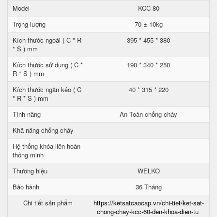
Model
KCC 80
Trọng lượng
70 ± 10kg
Kích thước ngoài ( C * R
395 * 455 * 380
* S ) mm
Kích thước sử dụng ( C *
190 * 340 * 250
R * S ) mm
Kích thước ngăn kéo ( C
40 * 315 * 220
* R * S ) mm
Tính năng
An Toàn chống cháy
Khả năng chống cháy
Hệ thống khóa liên hoàn
thông minh
Thương hiệu
WELKO
Bảo hành
36 Tháng
Chi tiết sản phẩm
https://ketsatcaocap.vn/chi-tiet/ket-sat-
chong-chay-kcc-60-den-khoa-dien-tu