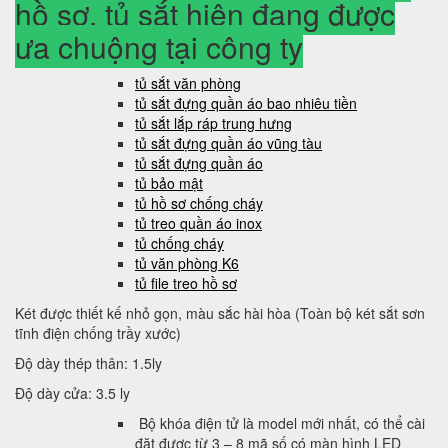
hồ sơ, tủ sắt hiện đang được
ưa chuộng tại công ty
tủ sắt văn phòng
tủ sắt đựng quần áo bao nhiêu tiền
tủ sắt lắp ráp trung hưng
tủ sắt đựng quần áo vũng tàu
tủ sắt đựng quần áo
tủ bảo mật
tủ hồ sơ chống cháy
tủ treo quần áo inox
tủ chống cháy
tủ văn phòng K6
tủ file treo hồ sơ
Két được thiết kế nhỏ gọn, màu sắc hài hòa (Toàn bộ két sắt sơn
tĩnh điện chống trầy xước)
Độ dày thép thân: 1.5ly
Độ dày cửa: 3.5 ly
Bộ khóa điện tử là model mới nhất, có thể cài
đặt được từ 3 – 8 mã số có màn hình LED