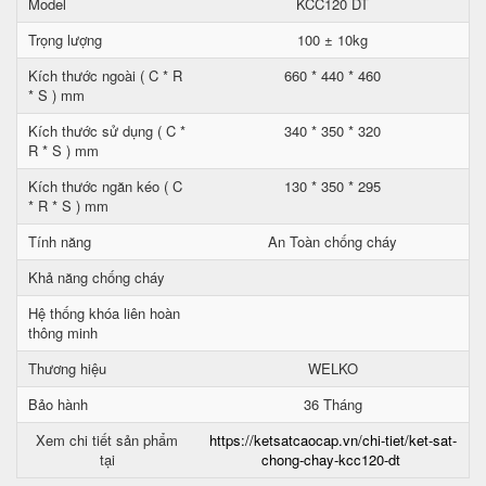
Model
KCC120 DT
Trọng lượng
100 ± 10kg
Kích thước ngoài ( C * R
660 * 440 * 460
* S ) mm
Kích thước sử dụng ( C *
340 * 350 * 320
R * S ) mm
Kích thước ngăn kéo ( C
130 * 350 * 295
* R * S ) mm
Tính năng
An Toàn chống cháy
Khả năng chống cháy
Hệ thống khóa liên hoàn
thông minh
Thương hiệu
WELKO
Bảo hành
36 Tháng
Xem chi tiết sản phẩm
https://ketsatcaocap.vn/chi-tiet/ket-sat-
tại
chong-chay-kcc120-dt