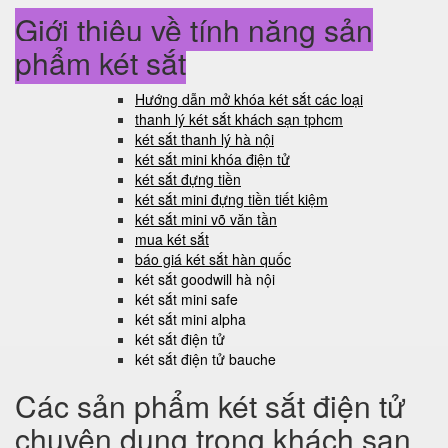
Giới thiệu về tính năng sản
phẩm két sắt
Hướng dẫn mở khóa két sắt các loại
thanh lý két sắt khách sạn tphcm
két sắt thanh lý hà nội
két sắt mini khóa điện tử
két sắt đựng tiền
két sắt mini đựng tiền tiết kiệm
két sắt mini võ văn tần
mua két sắt
báo giá két sắt hàn quốc
két sắt goodwill hà nội
két sắt mini safe
két sắt mini alpha
két sắt điện tử
két sắt điện tử bauche
Các sản phẩm két sắt điện tử
chuyên dụng trong khách sạn