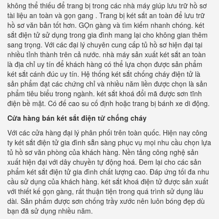
không thể thiếu để trang bị trong các nhà máy giúp lưu trữ hồ sơ
tài liệu an toàn và gọn gang . Trang bị két sắt an toàn để lưu trữ
hồ sơ văn bản tốt hơn. GỌn gàng và tìm kiếm nhanh chóng. két
sắt điện tử sử dụng trong gia đình mang lại cho không gian thêm
sang trọng. Với các đại lý chuyên cung cấp tủ hồ sơ hiện đại tại
nhiều tỉnh thành trên cả nước. nhà máy sản xuất két sắt an toàn
là địa chỉ uy tín để khách hàng có thể lựa chọn được sản phẩm
két sắt cánh đúc uy tín. Hệ thống két sắt chống cháy điện tử là
sản phẩm đạt các chứng chỉ và nhiều năm liền được chọn là sản
phẩm tiêu biểu trong ngành. két sắt khoá đổi mã được sơn tĩnh
điện bề mặt. Có đế cao su cố định hoặc trang bị bánh xe di động.
Cửa hàng bán két sắt điện tử chống cháy
Với các cửa hàng đại lý phân phối trên toàn quốc. Hiện nay công
ty két sắt điện tử gia đình sẵn sàng phục vụ mọi nhu cầu chọn lựa
tủ hồ sơ văn phòng của khách hàng. Nền tảng công nghệ sản
xuất hiện đại với dây chuyền tự động hoá. Đem lại cho các sản
phẩm két sắt điện tử gia đình chất lượng cao. Đáp ứng tối đa nhu
cầu sử dụng của khách hàng. két sắt khoá điện tử được sản xuất
với thiết kế gọn gàng, rất thuận tiện trong quá trình sử dụng lâu
dài. Sản phẩm được sơn chống trầy xước nên luôn bóng đẹp dù
bạn đã sử dụng nhiều năm.