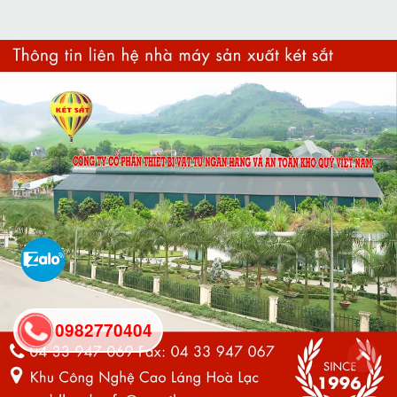
0982770404
back