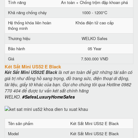
Tính năng
An toàn + Chống trộm đập khoan phá
Khả năng chống cháy
1000 - 1200°C
Hệ thống khóa liên hoàn
Khóa điện tử cao cấp
thông minh
Thương hiệu
WELKO Safes
Bảo hành
05 Year
Giá
7.500.000 VNĐ
Két Sắt Mini US52 E Black
Két Sắt Mini US52E Black
là nơi an toàn để giữ những tài sản có
giá trị như đồng hồ sang trọng, đồ trang sức, điện thoại di động,
tài liệu, giấy tờ khác của bạn. Gọi cho chúng tôi qua Hotline 0982
770 404 để được tư vấn két sắt chính hãng
WELKO.
#SafesLuxuryHomeSafes
Tên sản phẩm
Két Sắt Mini US52 E Black
Model
Két Sắt Mini US52 E Black