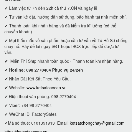
✔ Làm việc từ 7h đến 22h cả thứ 7,CN và ngày lễ
✔ Tư vấn kê đặt, hướng dẫn sử dụng, bảo hành tại nhà miễn phí.
✔ Thanh toán khi nhận hàng và đã kiểm tra kĩ lưỡng (có thể
chuyển khoản)
✔ Mọi thắc mắc về sản phẩm hoặc cần tư vấn về Tủ Hồ Sơ chống
cháy nổ. Hãy để lại ngay SĐT hoặc IBOX trực tiếp để được tư
vấn.
✔
Miễn Phí Ship nhanh toàn quốc - Thanh toán khi nhận hàng.
✔ Hotline: 098 2770404 Phục vụ 24/24h
✔
Nhận Đặt Két Sắt Theo Yêu Cầu.
✔
Website:
www.ketsatcaocap.vn
✔ Điện thoại văn phòng: 098 2770404
✔ Viber: +84 98 2770404
✔ WeChat ID: FactorySafes
✔Mã số thuế: 0101391913
Email:
ketsatchongchay@gmail.com
https://ketsatcaocap.vn