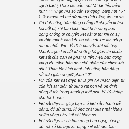
cạnh biết ( Thao tác bấm nút "#" kế tiếp bấm
nút " * " Nhập mã số cần sử dụng" bầm nút " #"
) là bạnđã có thể sử dụng tính năng ẩn mã số
Có tính năng báo động chống di chuyển khênh
két sắt đi, khi bạn kích hoạt tính năng báo
động chống di chuyển két sắt đi thì khi có sự
va đập mạnh vào két sắt với một lực tác động
mạnh nhất định để dịch chuyển két sắt hay
khênh trộm két sắt tự những kẻ gian thì chiếc
két sắt của bạn sẽ phát ra tiến hiệu báo động
vang lên cảnh báo đến chủ nhân của chiếc két
sắt ( Thao tác kích hoạt tính năng báo động
rất đơn giản ấn giữ phím " 0"
Pin của
két sắt điện tử
là pin AA mạch điện tử
của két sắt điện tử dùng rất bền và ổn định
dùng được trong khoảng thời gian từ 10 tháng
cho tới 1 năm
Két sắt điện tử giúp bạn mở két sắt nhanh dễ
dàng, dễ sử dụng, không phải quay mật khẩu
nhiều vòng như két sắt khoá cơ
Két sắt điện tử có tính năng báo động chống
dò mã số khi bạn sử dụng két sắt nếu bạn