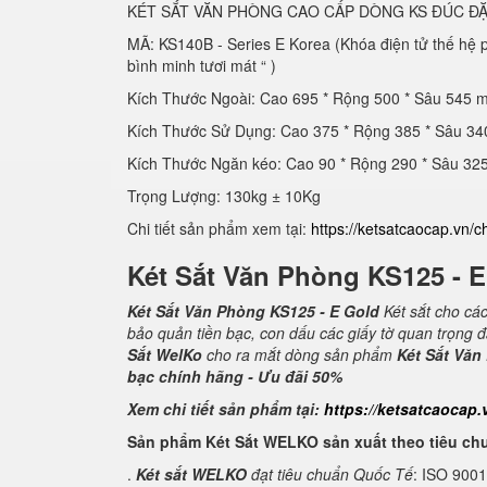
KÉT SẮT VĂN PHÒNG CAO CẤP DÒNG KS ĐÚC ĐẶ
MÃ: KS140B - Series E Korea (Khóa điện tử thế hệ
bình minh tươi mát “ )
Kích Thước Ngoài: Cao 695 * Rộng 500 * Sâu 545 
Kích Thước Sử Dụng: Cao 375 * Rộng 385 * Sâu 3
Kích Thước Ngăn kéo: Cao 90 * Rộng 290 * Sâu 3
Trọng Lượng: 130kg ± 10Kg
Chi tiết sản phẩm xem tại:
https://ketsatcaocap.vn/c
Két Sắt Văn Phòng KS125 - 
Két Sắt Văn Phòng KS125 - E Gold
Két sắt cho cá
bảo quản tiền bạc, con dấu các giấy tờ quan trọng 
Sắt WelKo
cho ra mắt dòng sản phẩm
Két Sắt Văn
bạc chính hãng - Ưu đãi 50%
Xem chi tiết sản phẩm tại:
https://ketsatcaocap.
Sản phẩm Két Sắt WELKO sản xuất theo tiêu ch
.
Két sắt WELKO
đạt tiêu chuẩn Quốc Tế
: ISO 900