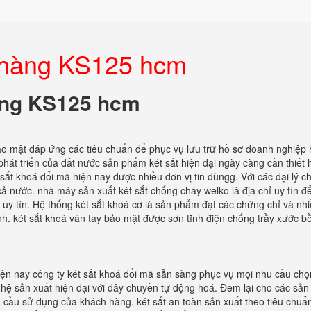
n hàng KS125 hcm
hàng KS125 hcm
o mật đáp ứng các tiêu chuẩn để phục vụ lưu trữ hồ sơ doanh nghiệp 
hát triển của đất nước sản phẩm két sắt hiện đại ngày càng cần thiết 
 sắt khoá đổi mã hiện nay được nhiều đơn vị tin dùngg. Với các đại lý 
 cả nước. nhà máy sản xuất két sắt chống cháy welko là địa chỉ uy tín đ
 uy tín. Hệ thống két sắt khoá cơ là sản phẩm đạt các chứng chỉ và n
nh. két sắt khoá vân tay bảo mật được sơn tĩnh điện chống trầy xước b
Hiện nay công ty két sắt khoá đổi mã sẵn sàng phục vụ mọi nhu cầu chọ
ệ sản xuất hiện đại với dây chuyền tự động hoá. Đem lại cho các sả
u cầu sử dụng của khách hàng. két sắt an toàn sản xuất theo tiêu chuẩ