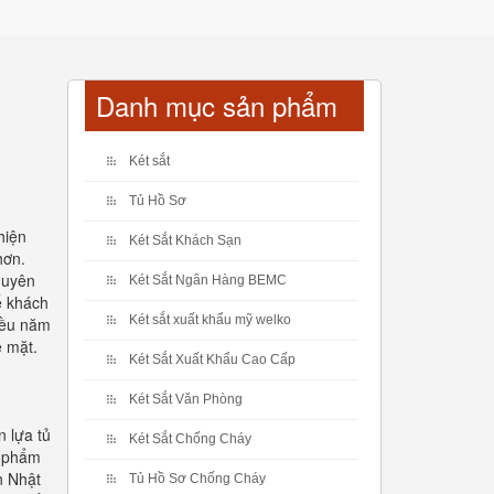
Danh mục sản phẩm
Két sắt
Tủ Hồ Sơ
hiện
Két Sắt Khách Sạn
hơn.
chuyên
Két Sắt Ngân Hàng BEMC
ể khách
Két sắt xuất khẩu mỹ welko
hiều năm
ề mặt.
Két Sắt Xuất Khẩu Cao Cấp
Két Sắt Văn Phòng
n lựa tủ
Két Sắt Chống Cháy
n phẩm
n Nhật
Tủ Hồ Sơ Chống Cháy