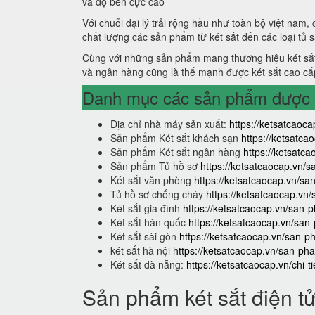
và độ bền cực cao
Với chuỗi đại lý trải rộng hầu như toàn bộ việt nam,
chất lượng các sản phẩm từ két sắt đến các loại tủ 
Cùng với những sản phẩm mang thương hiệu két sắt
và ngân hàng cũng là thế mạnh được két sắt cao cấ
Danh mục các sản phẩm được s
Địa chỉ nhà máy sản xuất:
https://ketsatcaoca
Sản phẩm Két sắt khách sạn
https://ketsatc
Sản phẩm Két sắt ngân hàng
https://ketsat
Sản phẩm Tủ hồ sơ
https://ketsatcaocap.vn/
Két sắt văn phòng
https://ketsatcaocap.vn/s
Tủ hồ sơ chống cháy
https://ketsatcaocap.vn
Két sắt gia đình
https://ketsatcaocap.vn/san-p
Két sắt hàn quốc
https://ketsatcaocap.vn/san
Két sắt sài gòn
https://ketsatcaocap.vn/san-p
két sắt hà nội
https://ketsatcaocap.vn/san-pha
Két sắt đà nẵng:
https://ketsatcaocap.vn/chi-t
Sản phẩm két sắt điện t