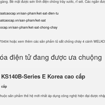
 gàng. Bề mặt được sơn tĩnh điện chống trầy xước, rỉ sét. Các ngăn đượ
etsatcaocap.vn/san-pham/ket-sat-dien-tu
tsatcaocap.vn/san-pham/ket-sat
caocap.vn/san-pham/ket-sat-chong-chay
982770404 hoặc xem thêm các sản phẩm tủ sắt chống cháy 4 cánh WELKO
hóa điện tử đang được ưa chuộng
ử
KS140B-Series E Korea cao cấp
thuộc sản phẩm thế hệ mới nhất áp dụng công nghệ hiện đại được nhậ