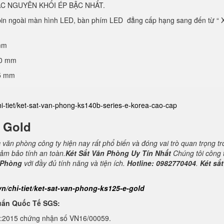
C NGUYÊN KHỐI ÉP BẬC NHẤT.
 pin ngoài màn hình LED, bàn phím LED đẳng cấp hạng sang đến từ “ 
mm
40 mm
25 mm
hi-tiet/ket-sat-van-phong-ks140b-series-e-korea-cao-cap
E Gold
c văn phòng công ty hiện nay rất phổ biến và đóng vai trò quan trọng t
đảm bảo tính an toàn.
Két Sắt Văn Phòng Uy Tín Nhất
Chúng tôi công 
 Phòng
với đầy đủ tính năng và tiện ích.
Hotline: 0982770404
.
Két sắt
vn/chi-tiet/ket-sat-van-phong-ks125-e-gold
uẩn Quốc Tế SGS:
1:2015 chứng nhận số VN16/00059.