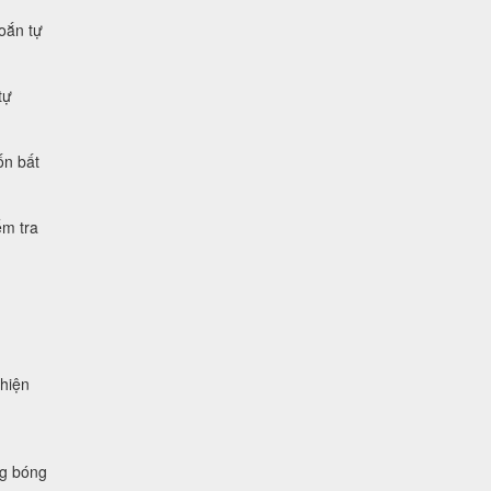
xoắn tự
tự
ốn bất
ểm tra
 hiện
ng bóng