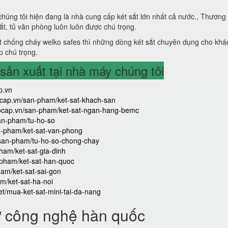
 chúng tôi hiện đang là nhà cung cấp két sắt lớn nhất cả nước., Thương
sắt, tủ văn phòng luôn luôn được chú trọng.
 chống cháy welko safes thì những dòng két sắt chuyên dụng cho khá
p chú trọng.
ản xuất tại nhà máy chúng tôi
p.vn
aocap.vn/san-pham/ket-sat-khach-san
caocap.vn/san-pham/ket-sat-ngan-hang-bemc
san-pham/tu-ho-so
an-pham/ket-sat-van-phong
/san-pham/tu-ho-so-chong-chay
ham/ket-sat-gia-dinh
-pham/ket-sat-han-quoc
ham/ket-sat-sai-gon
m/ket-sat-ha-noi
iet/mua-ket-sat-mini-tai-da-nang
ử công nghệ hàn quốc