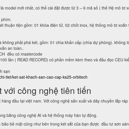
 là model mới nhất, có thể cài đặt được từ 3 – 6 mã số ( thế Hệ mô tơ 
n phím.
ét thuận tiện gồm: 01 khóa điện tử, 02 chốt inox, hệ thống mô tơ xoắn 
à không phải phá két, gồm: 01 chìa khẩn cấp (chìa dự phòng). không t
 vẫn an toàn..
ECH đều có mastercode
lại 100 lần ( READ RECORD) có phần mềm kèm theo và đầu đọc CEU ki
ch sạn
chi-tiet/ket-sat-khach-san-cao-cap-ks25-orbitech
 với công nghệ tiên tiến
t hàng đầu tại việt nam. Với công nghệ sản xuất và dây chuyền lắp ráp
động bằng công nghệ AI và hệ thống máy hàn tự động.
 bảo bề mặt cũng như bên trong két sắt của bạn được đầu tư sơn sá