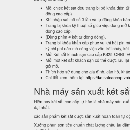
Mỗi chiếc két sắt đều trang bị bộ khóa điện tử
động cao cấp)
Khi nhập sai mã số 3 lần và tự động khóa bà
Trang bị khóa kỹ thuật số giúp việc đóng mở k
động cao cấp.
(Dùng phím # két tự động đóng).
Trang bị khóa khẩn cấp phục vụ khi hết pin m
kỳ chi phí nào mà công việc vẫn trôi chảy, két
Mỗi Két sắt khách sạn cao cấp KS25-ORBIT
Mỗi một két sắt khách sạn có thể được lưu 
giờ mở.
Thích hợp sử dụng cho gia đình, căn hộ, khá
Chi tiết xem thêm tại:
https://ketsatcaocap.vn/
Nhà máy sản xuất két sắt
Hiện nay két sắt cao cấp tự hào là nhà máy sản xuấ
đại nhất.
các sản phẩm két sắt được sản xuất hoàn toàn tự 
Xưởng phun sơn tiêu chuẩn chất lượng châu âu đảm