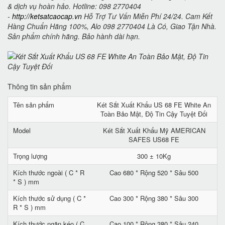
& dịch vụ hoàn hảo. Hotline: 098 2770404
-
http://ketsatcaocap.vn
Hỗ Trợ Tư Vấn Miễn Phí 24/24. Cam Kết
Hàng Chuẩn Hãng 100%, Alo 098 2770404 Là Có, Giao Tận Nhà.
Sản phẩm chính hãng. Bảo hành dài hạn.
Thông tin sản phẩm
Tên sản phẩm
Két Sắt Xuất Khẩu US 68 FE White An
Toàn Bảo Mật, Độ Tin Cậy Tuyệt Đối
Model
Két Sắt Xuất Khẩu Mỹ AMERICAN
SAFES US68 FE
Trọng lượng
300 ± 10Kg
Kích thước ngoài ( C * R
Cao 680 * Rộng 520 * Sâu 500
* S ) mm
Kích thước sử dụng ( C *
Cao 300 * Rộng 380 * Sâu 300
R * S ) mm
Kích thước ngăn kéo ( C
Cao 100 * Rộng 380 * Sâu 240