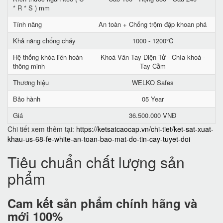
* R * S ) mm
Tính năng
An toàn + Chống trộm đập khoan phá
Khả năng chống cháy
1000 - 1200°C
Hệ thống khóa liên hoàn
Khoá Vân Tay Điện Tử - Chìa khoá -
thông minh
Tay Cầm
Thương hiệu
WELKO Safes
Bảo hành
05 Year
Giá
36.500.000 VNĐ
Chi tiết xem thêm tại:
https://ketsatcaocap.vn/chi-tiet/ket-sat-xuat-
khau-us-68-fe-white-an-toan-bao-mat-do-tin-cay-tuyet-doi
Tiêu chuẩn chất lượng sản
phẩm
Cam kết
sản phẩm chính hãng và
mới 100%