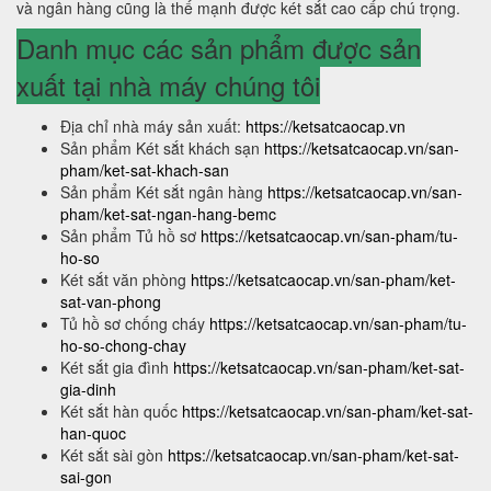
và ngân hàng cũng là thế mạnh được két sắt cao cấp chú trọng.
Danh mục các sản phẩm được sản
xuất tại nhà máy chúng tôi
Địa chỉ nhà máy sản xuất:
https://ketsatcaocap.vn
Sản phẩm Két sắt khách sạn
https://ketsatcaocap.vn/san-
pham/ket-sat-khach-san
Sản phẩm Két sắt ngân hàng
https://ketsatcaocap.vn/san-
pham/ket-sat-ngan-hang-bemc
Sản phẩm Tủ hồ sơ
https://ketsatcaocap.vn/san-pham/tu-
ho-so
Két sắt văn phòng
https://ketsatcaocap.vn/san-pham/ket-
sat-van-phong
Tủ hồ sơ chống cháy
https://ketsatcaocap.vn/san-pham/tu-
ho-so-chong-chay
Két sắt gia đình
https://ketsatcaocap.vn/san-pham/ket-sat-
gia-dinh
Két sắt hàn quốc
https://ketsatcaocap.vn/san-pham/ket-sat-
han-quoc
Két sắt sài gòn
https://ketsatcaocap.vn/san-pham/ket-sat-
sai-gon