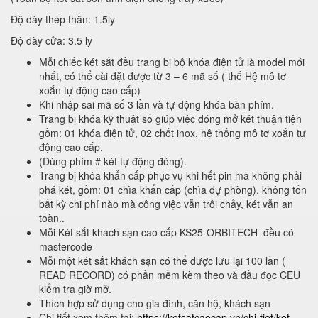
Độ dày thép thân: 1.5ly
Độ dày cửa: 3.5 ly
Mỗi chiếc két sắt đều trang bị bộ khóa điện tử là model mới
nhất, có thể cài đặt được từ 3 – 6 mã số ( thế Hệ mô tơ
xoắn tự động cao cấp)
Khi nhập sai mã số 3 lần và tự động khóa bàn phím.
Trang bị khóa kỹ thuật số giúp việc đóng mở két thuận tiện
gồm: 01 khóa điện tử, 02 chốt inox, hệ thống mô tơ xoắn tự
động cao cấp.
(Dùng phím # két tự động đóng).
Trang bị khóa khẩn cấp phục vụ khi hết pin mà không phải
phá két, gồm: 01 chìa khẩn cấp (chìa dự phòng). không tốn
bất kỳ chi phí nào mà công việc vẫn trôi chảy, két vẫn an
toàn..
Mỗi Két sắt khách sạn cao cấp KS25-ORBITECH đều có
mastercode
Mỗi một két sắt khách sạn có thể được lưu lại 100 lần (
READ RECORD) có phần mềm kèm theo và đầu đọc CEU
kiểm tra giờ mở.
Thích hợp sử dụng cho gia đình, căn hộ, khách sạn
Chi tiết xem thêm tại:
https://ketsatcaocap.vn/chi-tiet/ket-