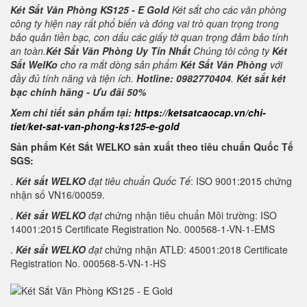
Két Sắt Văn Phòng KS125 - E Gold
Két sắt cho các văn phòng
công ty hiện nay rất phổ biến và đóng vai trò quan trọng trong
bảo quản tiền bạc, con dấu các giấy tờ quan trọng đảm bảo tính
an toàn.
Két Sắt Văn Phòng Uy Tín Nhất
Chúng tôi công ty
Két
Sắt WelKo
cho ra mắt dòng sản phẩm
Két Sắt Văn Phòng
với
đầy đủ tính năng và tiện ích.
Hotline: 0982770404
.
Két sắt két
bạc chính hãng - Ưu đãi 50%
Xem chi tiết sản phẩm tại:
https://ketsatcaocap.vn/chi-
tiet/ket-sat-van-phong-ks125-e-gold
Sản phẩm Két Sắt WELKO sản xuất theo tiêu chuẩn Quốc Tế
SGS:
.
Két sắt WELKO
đạt tiêu chuẩn Quốc Tế
: ISO 9001:2015 chứng
nhận số VN16/00059.
.
Két sắt WELKO
đạt c
hứng nhận tiêu chuẩn Môi trường: ISO
14001:2015 Certificate Registration No. 000568-1-VN-1-EMS
.
Két sắt WELKO
đạt
chứng nhận ATLĐ: 45001:2018 Certificate
Registration No. 000568-5-VN-1-HS