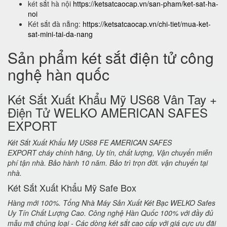
két sắt hà nội
https://ketsatcaocap.vn/san-pham/ket-sat-ha-
noi
Két sắt đà nẵng:
https://ketsatcaocap.vn/chi-tiet/mua-ket-
sat-mini-tai-da-nang
Sản phẩm két sắt điện tử công
nghệ hàn quốc
Két Sắt Xuất Khẩu Mỹ US68 Vân Tay +
Điện Tử WELKO AMERICAN SAFES
EXPORT
Két Sắt Xuất Khẩu Mỹ US68 FE AMERICAN SAFES
EXPORT cháy chính hãng, Uy tín, chất lượng, Vận chuyển miễn
phí tận nhà. Bảo hành 10 năm. Bảo trì trọn đời. vận chuyển tại
nhà.
Két Sắt Xuất Khẩu Mỹ Safe Box
Hàng mới 100%. Tổng Nhà Máy Sản Xuất Két Bạc WELKO Safes
Uy Tín Chất Lượng Cao. Công nghệ Hàn Quốc 100% với đầy đủ
mẫu mã chủng loại - Các dòng két sắt cao cấp với giá cực ưu đãi