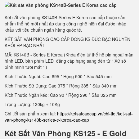
Két sắt văn phòng KS140B-Series E Korea cao cấp thuộc sản
phẩm thế hệ mới nhất áp dụng công nghệ hiện đại được nhập
khẩu với tiêu chuẩn ngân hàng quốc tế.
KÉT SẮT VĂN PHÒNG CAO CẤP DÒNG KS ĐÚC ĐẶC NGUYÊN
KHỐI ÉP BẬC NHẤT.
MÃ: KS140B - Series E Korea (Khóa điện tử thế hệ pin ngoài màn
hình LED, bàn phím LED đẳng cấp hạng sang đến từ “ Xứ sở
bình minh tươi mát “ )
Kích Thước Ngoài: Cao 695 * Rộng 500 * Sâu 545 mm
Kích Thước Sử Dụng: Cao 375 * Rộng 385 * Sâu 340 mm
Kích Thước Ngăn kéo: Cao 90 * Rộng 290 * Sâu 325 mm
Trọng Lượng: 130kg ± 10Kg
Chi tiết sản phẩm xem tại:
https://ketsatcaocap.vn/chi-tiet/ket-sat-
van-phong-ks140b-series-e-korea-cao-cap
Két Sắt Văn Phòng KS125 - E Gold