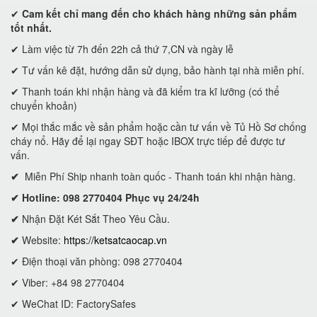
✔
Cam kết
chỉ mang đến cho khách hàng những sản phẩm
tốt nhất.
✔ Làm việc từ 7h đến 22h cả thứ 7,CN và ngày lễ
✔ Tư vấn kê đặt, hướng dẫn sử dụng, bảo hành tại nhà miễn phí.
✔ Thanh toán khi nhận hàng và đã kiểm tra kĩ lưỡng (có thể
chuyển khoản)
✔ Mọi thắc mắc về sản phẩm hoặc cần tư vấn về Tủ Hồ Sơ chống
cháy nổ. Hãy để lại ngay SĐT hoặc IBOX trực tiếp để được tư
vấn.
✔
Miễn Phí Ship nhanh toàn quốc - Thanh toán khi nhận hàng.
✔ Hotline: 098 2770404 Phục vụ 24/24h
✔
Nhận Đặt Két Sắt Theo Yêu Cầu.
✔
Website:
https://ketsatcaocap.vn
✔ Điện thoại văn phòng: 098 2770404
✔ Viber: +84 98 2770404
✔ WeChat ID: FactorySafes