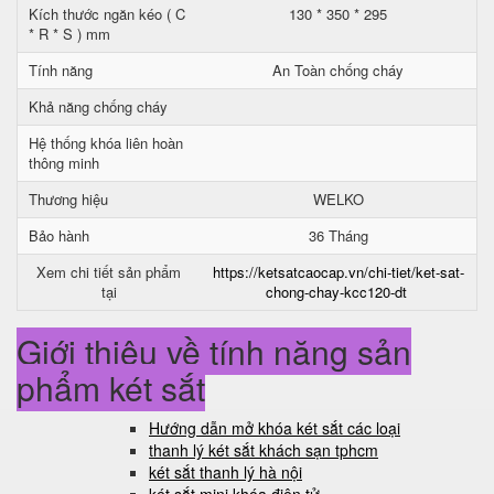
Kích thước ngăn kéo ( C
130 * 350 * 295
* R * S ) mm
Tính năng
An Toàn chống cháy
Khả năng chống cháy
Hệ thống khóa liên hoàn
thông minh
Thương hiệu
WELKO
Bảo hành
36 Tháng
Xem chi tiết sản phẩm
https://ketsatcaocap.vn/chi-tiet/ket-sat-
tại
chong-chay-kcc120-dt
Giới thiệu về tính năng sản
phẩm két sắt
Hướng dẫn mở khóa két sắt các loại
thanh lý két sắt khách sạn tphcm
két sắt thanh lý hà nội