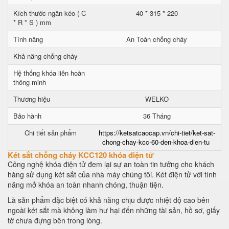
Kích thước ngăn kéo ( C
40 * 315 * 220
* R * S ) mm
Tính năng
An Toàn chống cháy
Khả năng chống cháy
Hệ thống khóa liên hoàn
thông minh
Thương hiệu
WELKO
Bảo hành
36 Tháng
Chi tiết sản phẩm
https://ketsatcaocap.vn/chi-tiet/ket-sat-
chong-chay-kcc-60-den-khoa-dien-tu
Két sắt chống cháy KCC120 khóa điện tử
Công nghệ khóa điện tử đem lại sự an toàn tin tưởng cho khách
hàng sử dụng két sắt của nhà máy chúng tôi. Két điện tử với tính
năng mở khóa an toàn nhanh chóng, thuận tiện.
Là sản phẩm đặc biệt có khả năng chịu được nhiệt độ cao bên
ngoài két sắt mà không làm hư hại đến những tài sản, hồ sơ, giấy
tờ chưa đựng bên trong lòng.