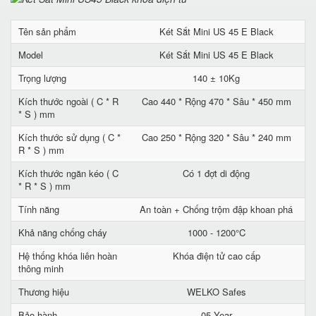
Tên sản phẩm
Két Sắt Mini US 45 E Black
Model
Két Sắt Mini US 45 E Black
Trọng lượng
140 ± 10Kg
Kích thước ngoài ( C * R
Cao 440 * Rộng 470 * Sâu * 450 mm
* S ) mm
Kích thước sử dụng ( C *
Cao 250 * Rộng 320 * Sâu * 240 mm
R * S ) mm
Kích thước ngăn kéo ( C
Có 1 đợt di động
* R * S ) mm
Tính năng
An toàn + Chống trộm đập khoan phá
Khả năng chống cháy
1000 - 1200°C
Hệ thống khóa liên hoàn
Khóa điện tử cao cấp
thông minh
Thương hiệu
WELKO Safes
Bảo hành
05 Year