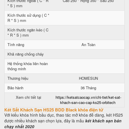
Kích thước ngoài ( C * R
Cao 250 * Rộng 350 * Sâu 250
* S ) mm
Kích thước sử dụng ( C *
R * S ) mm
Kích thước ngăn kéo ( C
* R * S ) mm
Tính năng
An Toàn
Khả năng chống cháy
Hệ thống khóa liên hoàn
thông minh
Thương hiệu
HOMESUN
Bảo hành
36 Tháng
Xem chi tiết tại
https://ketsatcaocap.vn/chi-tiet/ket-sat-
khach-san-cao-cap-ks25-orbitech
Két Sắt Khách Sạn HS25 BDD Black khóa điện tử
Với kiểu khóa hình bầu dục, thao tác mở khóa đễ dàng, két HS25
được nhiều khách sạn chọn lựa, đây là mẫu
két khách sạn bán
chạy nhất 2020