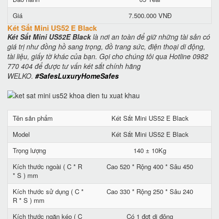
Giá
7.500.000 VNĐ
Két Sắt Mini US52 E Black
Két Sắt Mini US52E Black
là nơi an toàn để giữ những tài sản có
giá trị như đồng hồ sang trọng, đồ trang sức, điện thoại di động,
tài liệu, giấy tờ khác của bạn. Gọi cho chúng tôi qua Hotline 0982
770 404 để được tư vấn két sắt chính hãng
WELKO.
#SafesLuxuryHomeSafes
Tên sản phẩm
Két Sắt Mini US52 E Black
Model
Két Sắt Mini US52 E Black
Trọng lượng
140 ± 10Kg
Kích thước ngoài ( C * R
Cao 520 * Rộng 400 * Sâu 450
* S ) mm
Kích thước sử dụng ( C *
Cao 330 * Rộng 250 * Sâu 240
R * S ) mm
Kích thước ngăn kéo ( C
Có 1 đợt di động