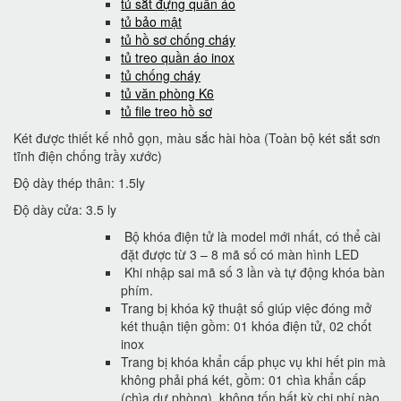
tủ sắt đựng quần áo
tủ bảo mật
tủ hồ sơ chống cháy
tủ treo quần áo inox
tủ chống cháy
tủ văn phòng K6
tủ file treo hồ sơ
Két được thiết kế nhỏ gọn, màu sắc hài hòa (Toàn bộ két sắt sơn
tĩnh điện chống trầy xước)
Độ dày thép thân: 1.5ly
Độ dày cửa: 3.5 ly
Bộ khóa điện tử là model mới nhất, có thể cài
đặt được từ 3 – 8 mã số có màn hình LED
Khi nhập sai mã số 3 lần và tự động khóa bàn
phím.
Trang bị khóa kỹ thuật số giúp việc đóng mở
két thuận tiện gồm: 01 khóa điện tử, 02 chốt
inox
Trang bị khóa khẩn cấp phục vụ khi hết pin mà
không phải phá két, gồm: 01 chìa khẩn cấp
(chìa dự phòng). không tốn bất kỳ chi phí nào