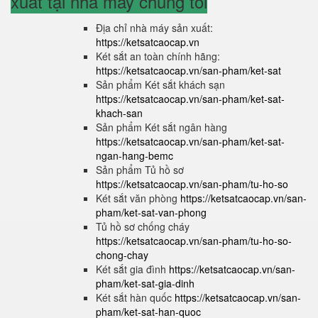
xuất tại nhà máy chúng tôi
Địa chỉ nhà máy sản xuất:
https://ketsatcaocap.vn
Két sắt an toàn chính hãng:
https://ketsatcaocap.vn/san-pham/ket-sat
Sản phẩm Két sắt khách sạn
https://ketsatcaocap.vn/san-pham/ket-sat-
khach-san
Sản phẩm Két sắt ngân hàng
https://ketsatcaocap.vn/san-pham/ket-sat-
ngan-hang-bemc
Sản phẩm Tủ hồ sơ
https://ketsatcaocap.vn/san-pham/tu-ho-so
Két sắt văn phòng
https://ketsatcaocap.vn/san-
pham/ket-sat-van-phong
Tủ hồ sơ chống cháy
https://ketsatcaocap.vn/san-pham/tu-ho-so-
chong-chay
Két sắt gia đình
https://ketsatcaocap.vn/san-
pham/ket-sat-gia-dinh
Két sắt hàn quốc
https://ketsatcaocap.vn/san-
pham/ket-sat-han-quoc