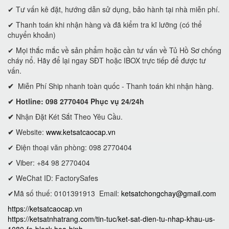
✔ Tư vấn kê đặt, hướng dẫn sử dụng, bảo hành tại nhà miễn phí.
✔ Thanh toán khi nhận hàng và đã kiểm tra kĩ lưỡng (có thể
chuyển khoản)
✔ Mọi thắc mắc về sản phẩm hoặc cần tư vấn về Tủ Hồ Sơ chống
cháy nổ. Hãy để lại ngay SĐT hoặc IBOX trực tiếp để được tư
vấn.
✔
Miễn Phí Ship nhanh toàn quốc - Thanh toán khi nhận hàng.
✔ Hotline: 098 2770404 Phục vụ 24/24h
✔
Nhận Đặt Két Sắt Theo Yêu Cầu.
✔
Website:
www.ketsatcaocap.vn
✔ Điện thoại văn phòng: 098 2770404
✔ Viber: +84 98 2770404
✔ WeChat ID: FactorySafes
✔Mã số thuế: 0101391913
Email:
ketsatchongchay@gmail.com
https://ketsatcaocap.vn
https://ketsatnhatrang.com/tin-tuc/ket-sat-dien-tu-nhap-khau-us-