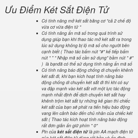
Ưu Điểm Két Sắt Điện Tử
Có tính năng mở két sắt bằng cơ "cả 2 chế độ
vừa cơ vừa điện tử "
Có tính năng ẩn mã số trong quá trình sử
dụng giúp bạn khi thao tác mở két sắt ra trong
lúc sử dụng không bị lộ mã số cho người bên
cạnh biết ( Thao tác bấm nút "#" kế tiếp bấm
nút " * " Nhập mã số cần sử dụng" bầm nút " #"
) là bạnđã có thể sử dụng tính năng ẩn mã số
Có tính năng báo động chống di chuyển khênh
két sắt đi, khi bạn kích hoạt tính năng báo
động chống di chuyển két sắt đi thì khi có sự
va đập mạnh vào két sắt với một lực tác động
mạnh nhất định để dịch chuyển két sắt hay
khênh trộm két sắt tự những kẻ gian thì chiếc
két sắt của bạn sẽ phát ra tiến hiệu báo động
vang lên cảnh báo đến chủ nhân của chiếc két
sắt ( Thao tác kích hoạt tính năng báo động
rất đơn giản ấn giữ phím " 0"
Pin của
két sắt điện tử
là pin AA mạch điện tử
của két sắt điện tử dùng rất bền và ổn định