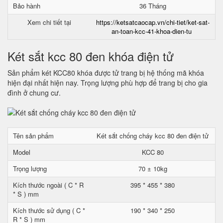
Bảo hành
36 Tháng
Xem chi tiết tại
https://ketsatcaocap.vn/chi-tiet/ket-sat-
an-toan-kcc-41-khoa-dien-tu
Két sắt kcc 80 đen khóa điện tử
Sản phẩm két KCC80 khóa được tử trang bị hệ thống mã khóa
hiện đại nhất hiện nay. Trọng lượng phù hợp để trang bị cho gia
đình ở chung cư.
Tên sản phẩm
Két sắt chống cháy kcc 80 đen điện tử
Model
KCC 80
Trọng lượng
70 ± 10kg
Kích thước ngoài ( C * R
395 * 455 * 380
* S ) mm
Kích thước sử dụng ( C *
190 * 340 * 250
R * S ) mm