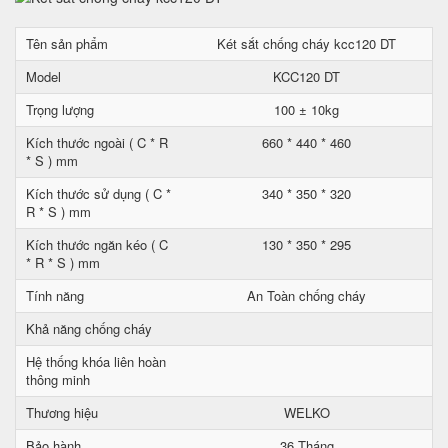
Tên sản phẩm
Két sắt chống cháy kcc120 DT
Model
KCC120 DT
Trọng lượng
100 ± 10kg
Kích thước ngoài ( C * R
660 * 440 * 460
* S ) mm
Kích thước sử dụng ( C *
340 * 350 * 320
R * S ) mm
Kích thước ngăn kéo ( C
130 * 350 * 295
* R * S ) mm
Tính năng
An Toàn chống cháy
Khả năng chống cháy
Hệ thống khóa liên hoàn
thông minh
Thương hiệu
WELKO
Bảo hành
36 Tháng