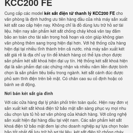
KCC200 FE
Cung cấp các model
két sắt điện tử thanh lý KCC200 FE
cho
văn phòng là định hướng ưu tiên hàng đầu của nhà máy sản xuất
két sắt cao cấp hiện nay. Không chỉ là đồ dùng lưu trữ hồ sơ tài
liệu. hiện nay sản phẩm két sắt chống cháy khoá vân tay đảm
bảo an toàn cho tài sản trong hoả hoạn và còn giúp không gian
văn phòng thêm sang trọng hiện đại hơn. Với hệ thống cửa hàng
hiện đại tại nhiều tỉnh thành trên cả nước. nhà máy sản xuất két
sắt giá rẻ là địa chỉ uy tín để khách hàng có thể lựa chọn được
sản phẩm két sắt khoá hiện đại uy tín. Hệ thống két sắt khoá hiện
đại là sản phẩm đạt các chứng nhận và nhiều năm liền được bình
chọn là sản phẩm tiêu biểu trong ngành. két sắt cánh đúc được
phủ sơn tĩnh điện trên bề mặt. Có chân cao su cố định hoặc có
bánh xe di động.
Nơi bán két sắt gia đình
Với các cửa hàng đại lý phân phối trên toàn quốc. Hiện nay đơn vị
sản xuất két sắt khoá điện tử bảo mật sẵn sàng phục vụ mọi nhu
cầu chọn lựa tủ hồ sơ văn phòng của khách hàng. Với công nghệ
sản xuất hiện đại hàng đầu tại việt nam. Các sản phẩm két sắt
khoá điện tử bảo mật đem lại cho doanh nghiệp sự lựa chọn hoàn
hảo tốt nhất để lưu trữ hồ sơ tài liệu. két sắt điện tử chống cháy