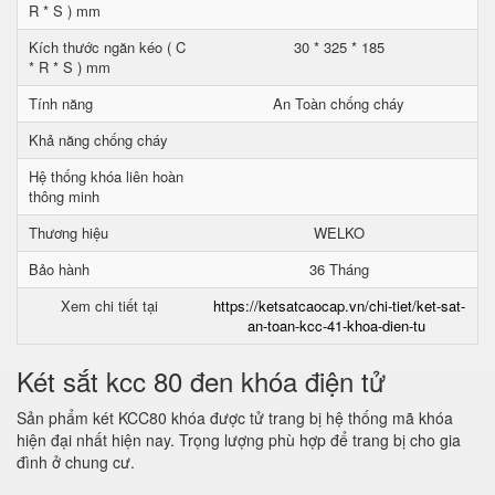
R * S ) mm
Kích thước ngăn kéo ( C
30 * 325 * 185
* R * S ) mm
Tính năng
An Toàn chống cháy
Khả năng chống cháy
Hệ thống khóa liên hoàn
thông minh
Thương hiệu
WELKO
Bảo hành
36 Tháng
Xem chi tiết tại
https://ketsatcaocap.vn/chi-tiet/ket-sat-
an-toan-kcc-41-khoa-dien-tu
Két sắt kcc 80 đen khóa điện tử
Sản phẩm két KCC80 khóa được tử trang bị hệ thống mã khóa
hiện đại nhất hiện nay. Trọng lượng phù hợp để trang bị cho gia
đình ở chung cư.