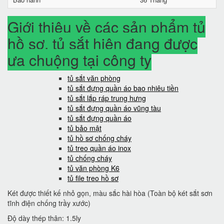
Giới thiệu về các sản phẩm tủ
hồ sơ, tủ sắt hiện đang được
ưa chuộng tại công ty
tủ sắt văn phòng
tủ sắt đựng quần áo bao nhiêu tiền
tủ sắt lắp ráp trung hưng
tủ sắt đựng quần áo vũng tàu
tủ sắt đựng quần áo
tủ bảo mật
tủ hồ sơ chống cháy
tủ treo quần áo inox
tủ chống cháy
tủ văn phòng K6
tủ file treo hồ sơ
Két được thiết kế nhỏ gọn, màu sắc hài hòa (Toàn bộ két sắt sơn
tĩnh điện chống trầy xước)
Độ dày thép thân: 1.5ly