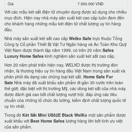
Giá
7.500.000 VNĐ
Với các mẫu két sắt điện tử chuyên dụng được sủ dụng cho nhiều
mục đích. Hiện nay nhà máy sản xuất két cao cấp luôn đem đến
cho khách hàng những mẫu két điện tử chất lượng uy tín hàng
đầu.
Nhà máy sản xuất két sắt cao cấp
Welko Safe
trực thuộc Tổng
Công ty Cổ phần Thiết Bị Vật Tư Ngân hàng và An Toàn Kho Quỹ
Việt Nam được thành lập năm 1999, có trên 20 năm
Safes
Luxury Home Safes
kinh nghiệm sản xuất két sắt cao cấp.
Hơn 20 năm phát triển hiện nay, WELKO được thị trường đón
nhận, là thương hiệu uy tín hàng đầu Việt Nam trong sản xuất và
phân phối đa dạng các chủng loại két sắt.
Home Safe For
Sale
Nhà máy đã xuất khẩu sản phẩm đi gần 30 nước trên toàn
thế giới, đặc biệt với thị trường Mỹ, các dòng két sắt của nhà máy
được đánh giá cao bởi chất lượng vượt trội, đáp ứng các tiêu
chuẩn của những tổ chức đo lường, kiểm định chất lượng quốc tế
uy tín nhất.
Trong đó
Két Sắt Mini US52E Black WelKo
một sản phẩm được
xuất khẩu với
Best Home Safes
lượng hàng lớn bởi tính ưu việt
của sản phẩm.