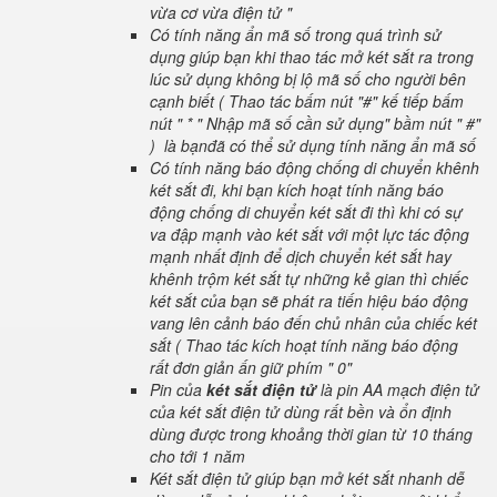
vừa cơ vừa điện tử "
Có tính năng ẩn mã số trong quá trình sử
dụng giúp bạn khi thao tác mở két sắt ra trong
lúc sử dụng không bị lộ mã số cho người bên
cạnh biết ( Thao tác bấm nút "#" kế tiếp bấm
nút " * " Nhập mã số cần sử dụng" bầm nút " #"
) là bạnđã có thể sử dụng tính năng ẩn mã số
Có tính năng báo động chống di chuyển khênh
két sắt đi, khi bạn kích hoạt tính năng báo
động chống di chuyển két sắt đi thì khi có sự
va đập mạnh vào két sắt với một lực tác động
mạnh nhất định để dịch chuyển két sắt hay
khênh trộm két sắt tự những kẻ gian thì chiếc
két sắt của bạn sẽ phát ra tiến hiệu báo động
vang lên cảnh báo đến chủ nhân của chiếc két
sắt ( Thao tác kích hoạt tính năng báo động
rất đơn giản ấn giữ phím " 0"
Pin của
két sắt điện tử
là pin AA mạch điện tử
của két sắt điện tử dùng rất bền và ổn định
dùng được trong khoảng thời gian từ 10 tháng
cho tới 1 năm
Két sắt điện tử giúp bạn mở két sắt nhanh dễ