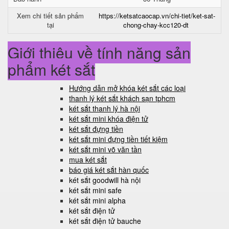
Xem chi tiết sản phẩm
https://ketsatcaocap.vn/chi-tiet/ket-sat-
tại
chong-chay-kcc120-dt
Giới thiệu về tính năng sản
phẩm két sắt
Hướng dẫn mở khóa két sắt các loại
thanh lý két sắt khách sạn tphcm
két sắt thanh lý hà nội
két sắt mini khóa điện tử
két sắt đựng tiền
két sắt mini đựng tiền tiết kiệm
két sắt mini võ văn tần
mua két sắt
báo giá két sắt hàn quốc
két sắt goodwill hà nội
két sắt mini safe
két sắt mini alpha
két sắt điện tử
két sắt điện tử bauche