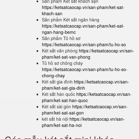
Sản phẩm Két sắt khách sạn
https://ketsatcaocap.vn/san-pham/ket-sat-
khach-san
Sản phẩm Két sắt ngân hàng
https://ketsatcaocap.vn/san-pham/ket-sat-
ngan-hang-bemc
Sản phẩm Tủ hồ sơ
https://ketsatcaocap.vn/san-pham/tu-ho-so
Két sắt văn phòng
https://ketsatcaocap.vn/san-
pham/ket-sat-van-phong
Tủ hồ sơ chống cháy
https://ketsatcaocap.vn/san-pham/tu-ho-so-
chong-chay
Két sắt gia đình
https://ketsatcaocap.vn/san-
pham/ket-sat-gia-dinh
Két sắt hàn quốc
https://ketsatcaocap.vn/san-
pham/ket-sat-han-quoc
Két sắt sài gòn
https://ketsatcaocap.vn/san-
pham/ket-sat-sai-gon
két sắt hà nội
https://ketsatcaocap.vn/san-
pham/ket-sat-ha-noi