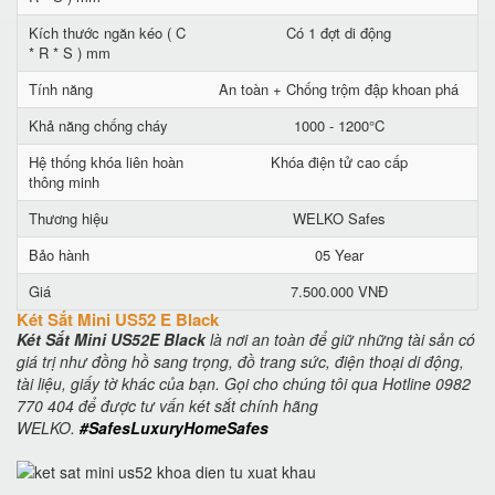
Kích thước ngăn kéo ( C
Có 1 đợt di động
* R * S ) mm
Tính năng
An toàn + Chống trộm đập khoan phá
Khả năng chống cháy
1000 - 1200°C
Hệ thống khóa liên hoàn
Khóa điện tử cao cấp
thông minh
Thương hiệu
WELKO Safes
Bảo hành
05 Year
Giá
7.500.000 VNĐ
Két Sắt Mini US52 E Black
Két Sắt Mini US52E Black
là nơi an toàn để giữ những tài sản có
giá trị như đồng hồ sang trọng, đồ trang sức, điện thoại di động,
tài liệu, giấy tờ khác của bạn. Gọi cho chúng tôi qua Hotline 0982
770 404 để được tư vấn két sắt chính hãng
WELKO.
#SafesLuxuryHomeSafes