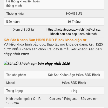
Hệ thống khóa liên hoàn
thông minh
Thương hiệu
HOMESUN
Bảo hành
36 Tháng
Xem chi tiết tại
https://ketsatcaocap.vn/chi-tiet/ket-sat-
khach-san-cao-cap-ks25-orbitech
Két Sắt Khách Sạn HS25 BDD Black khóa điện tử
Với kiểu khóa hình bầu dục, thao tác mở khóa đễ dàng, két HS25
được nhiều khách sạn chọn lựa, đây là mẫu
két khách sạn bán
chạy nhất 2020
Tên sản phẩm
Két Sắt Khách Sạn HS25 BDD Black
Model
HS25 BDD Black
Trọng lượng
8 Kg
Kích thước ngoài ( C * R
Cao 250 * Rộng 350 * Sâu 250 mm
* S ) mm