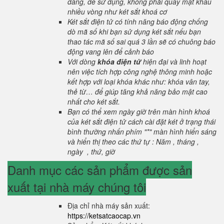
dàng, dễ sử dụng, không phải quay mật khẩu
nhiều vòng như két sắt khoá cơ
Két sắt điện tử có tính năng báo động chống
dò mã số khi bạn sử dụng két sắt nếu bạn
thao tác mã số sai quá 3 lần sẽ có chuông báo
động vang lên để cảnh báo
Với dòng
khóa điện tử
hiện đại và linh hoạt
nên việc tích hợp công nghệ thông minh hoặc
kết hợp với loại khóa khác như: khóa vân tay,
thẻ từ… để giúp tăng khả năng bảo mật cao
nhất cho két sắt.
Bạn có thể xem ngày giờ trên màn hình khoá
của két sắt điện tử cách cài đặt két ở trạng thái
bình thường nhấn phím "*" màn hình hiển sáng
và hiển thị theo các thứ tự : Năm , tháng ,
ngày , thứ, giờ
Danh mục các sản phẩm được sản
xuất tại nhà máy chúng tôi
Địa chỉ nhà máy sản xuất:
https://ketsatcaocap.vn