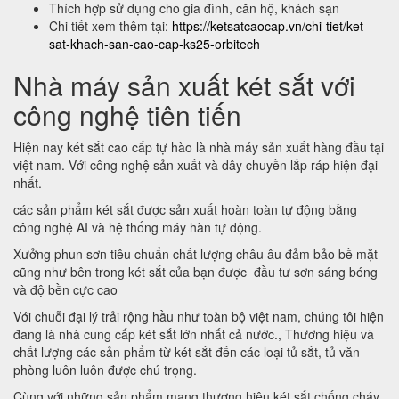
Thích hợp sử dụng cho gia đình, căn hộ, khách sạn
Chi tiết xem thêm tại:
https://ketsatcaocap.vn/chi-tiet/ket-
sat-khach-san-cao-cap-ks25-orbitech
Nhà máy sản xuất két sắt với
công nghệ tiên tiến
Hiện nay két sắt cao cấp tự hào là nhà máy sản xuất hàng đầu tại
việt nam. Với công nghệ sản xuất và dây chuyền lắp ráp hiện đại
nhất.
các sản phẩm két sắt được sản xuất hoàn toàn tự động bằng
công nghệ AI và hệ thống máy hàn tự động.
Xưởng phun sơn tiêu chuẩn chất lượng châu âu đảm bảo bề mặt
cũng như bên trong két sắt của bạn được đầu tư sơn sáng bóng
và độ bền cực cao
Với chuỗi đại lý trải rộng hầu như toàn bộ việt nam, chúng tôi hiện
đang là nhà cung cấp két sắt lớn nhất cả nước., Thương hiệu và
chất lượng các sản phẩm từ két sắt đến các loại tủ sắt, tủ văn
phòng luôn luôn được chú trọng.
Cùng với những sản phẩm mang thương hiệu két sắt chống cháy