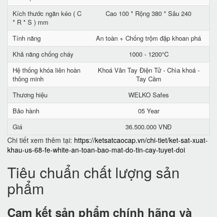
Kích thước ngăn kéo ( C
Cao 100 * Rộng 380 * Sâu 240
* R * S ) mm
Tính năng
An toàn + Chống trộm đập khoan phá
Khả năng chống cháy
1000 - 1200°C
Hệ thống khóa liên hoàn
Khoá Vân Tay Điện Tử - Chìa khoá -
thông minh
Tay Cầm
Thương hiệu
WELKO Safes
Bảo hành
05 Year
Giá
36.500.000 VNĐ
Chi tiết xem thêm tại:
https://ketsatcaocap.vn/chi-tiet/ket-sat-xuat-
khau-us-68-fe-white-an-toan-bao-mat-do-tin-cay-tuyet-doi
Tiêu chuẩn chất lượng sản
phẩm
Cam kết
sản phẩm chính hãng và