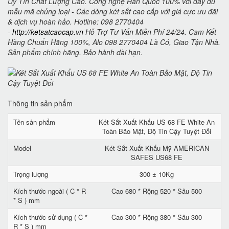
Uy Tín Chất Lượng Cao. Công nghệ Hàn Quốc 100% với đầy đủ
mẫu mã chủng loại - Các dòng két sắt cao cấp với giá cực ưu đãi
& dịch vụ hoàn hảo. Hotline: 098 2770404
-
http://ketsatcaocap.vn
Hỗ Trợ Tư Vấn Miễn Phí 24/24. Cam Kết
Hàng Chuẩn Hãng 100%, Alo 098 2770404 Là Có, Giao Tận Nhà.
Sản phẩm chính hãng. Bảo hành dài hạn.
Thông tin sản phẩm
Tên sản phẩm
Két Sắt Xuất Khẩu US 68 FE White An
Toàn Bảo Mật, Độ Tin Cậy Tuyệt Đối
Model
Két Sắt Xuất Khẩu Mỹ AMERICAN
SAFES US68 FE
Trọng lượng
300 ± 10Kg
Kích thước ngoài ( C * R
Cao 680 * Rộng 520 * Sâu 500
* S ) mm
Kích thước sử dụng ( C *
Cao 300 * Rộng 380 * Sâu 300
R * S ) mm