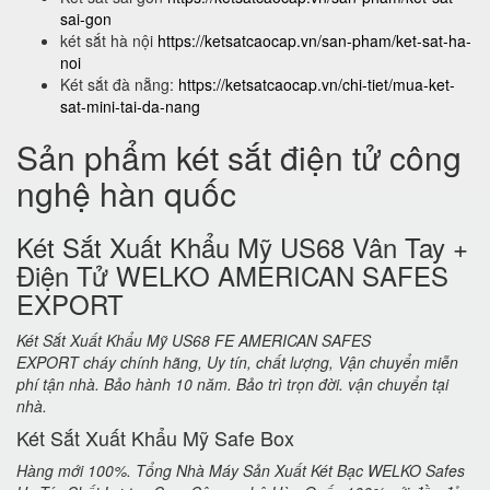
sai-gon
két sắt hà nội
https://ketsatcaocap.vn/san-pham/ket-sat-ha-
noi
Két sắt đà nẵng:
https://ketsatcaocap.vn/chi-tiet/mua-ket-
sat-mini-tai-da-nang
Sản phẩm két sắt điện tử công
nghệ hàn quốc
Két Sắt Xuất Khẩu Mỹ US68 Vân Tay +
Điện Tử WELKO AMERICAN SAFES
EXPORT
Két Sắt Xuất Khẩu Mỹ US68 FE AMERICAN SAFES
EXPORT cháy chính hãng, Uy tín, chất lượng, Vận chuyển miễn
phí tận nhà. Bảo hành 10 năm. Bảo trì trọn đời. vận chuyển tại
nhà.
Két Sắt Xuất Khẩu Mỹ Safe Box
Hàng mới 100%. Tổng Nhà Máy Sản Xuất Két Bạc WELKO Safes