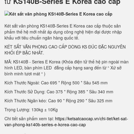
tử
KS140B-Series E Korea cao cấp
Két sắt văn phòng KS140B-Series E Korea cao cấp thuộc sản
phẩm thế hệ mới nhất áp dụng công nghệ hiện đại được nhập
khẩu với tiêu chuẩn ngân hàng quốc tế.
KÉT SẮT VĂN PHÒNG CAO CẤP DÒNG KS ĐÚC ĐẶC NGUYÊN
KHỐI ÉP BẬC NHẤT.
MÃ: KS140B - Series E Korea (Khóa điện tử thế hệ pin ngoài màn
hình LED, bàn phím LED đẳng cấp hạng sang đến từ “ Xứ sở
bình minh tươi mát “ )
Kích Thước Ngoài: Cao 695 * Rộng 500 * Sâu 545 mm
Kích Thước Sử Dụng: Cao 375 * Rộng 385 * Sâu 340 mm
Kích Thước Ngăn kéo: Cao 90 * Rộng 290 * Sâu 325 mm
Trọng Lượng: 130kg ± 10Kg
Chi tiết sản phẩm xem tại:
https://ketsatcaocap.vn/chi-tiet/ket-sat-
van-phong-ks140b-series-e-korea-cao-cap