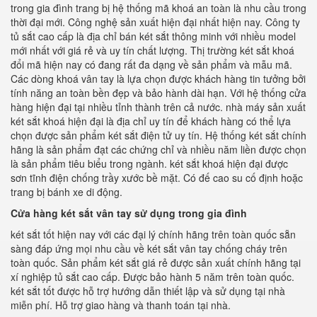
trong gia đình trang bị hệ thống mã khoá an toàn là nhu cầu trong
thời đại mới. Công nghệ sản xuất hiện đại nhất hiện nay. Công ty
tủ sắt cao cấp là địa chỉ bán két sắt thông minh với nhiều model
mới nhất với giá rẻ và uy tín chất lượng. Thị trường két sắt khoá
đổi mã hiện nay có đang rất đa dạng về sản phẩm và mẫu mã.
Các dòng khoá vân tay là lựa chọn được khách hàng tin tưởng bởi
tính năng an toàn bền đẹp và bảo hành dài hạn. Với hệ thống cửa
hàng hiện đại tại nhiều tỉnh thành trên cả nước. nhà máy sản xuất
két sắt khoá hiện đại là địa chỉ uy tín để khách hàng có thể lựa
chọn được sản phẩm két sắt điện tử uy tín. Hệ thống két sắt chính
hãng là sản phẩm đạt các chứng chỉ và nhiều năm liền được chọn
là sản phẩm tiêu biểu trong ngành. két sắt khoá hiện đại được
sơn tĩnh điện chống trầy xước bề mặt. Có đế cao su cố định hoặc
trang bị bánh xe di động.
Cửa hàng két sắt vân tay sử dụng trong gia đình
két sắt tốt hiện nay với các đại lý chính hãng trên toàn quốc sẵn
sàng đáp ứng mọi nhu cầu về két sắt vân tay chống cháy trên
toàn quốc. Sản phẩm két sắt giá rẻ được sản xuất chính hãng tại
xí nghiệp tủ sắt cao cấp. Được bảo hành 5 năm trên toàn quốc.
két sắt tốt được hỗ trợ hướng dẫn thiết lập và sử dụng tại nhà
miễn phí. Hỗ trợ giao hàng và thanh toán tại nhà.