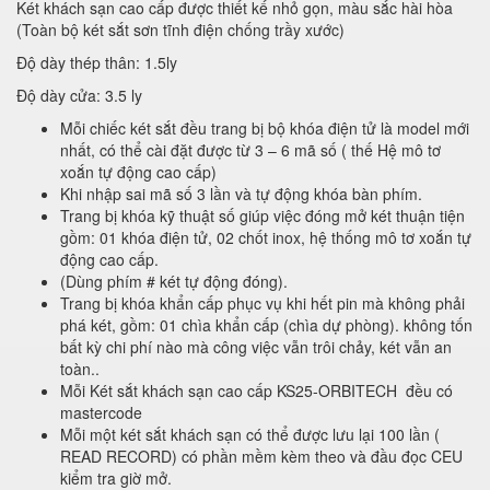
Két khách sạn cao cấp được thiết kế nhỏ gọn, màu sắc hài hòa
(Toàn bộ két sắt sơn tĩnh điện chống trầy xước)
Độ dày thép thân: 1.5ly
Độ dày cửa: 3.5 ly
Mỗi chiếc két sắt đều trang bị bộ khóa điện tử là model mới
nhất, có thể cài đặt được từ 3 – 6 mã số ( thế Hệ mô tơ
xoắn tự động cao cấp)
Khi nhập sai mã số 3 lần và tự động khóa bàn phím.
Trang bị khóa kỹ thuật số giúp việc đóng mở két thuận tiện
gồm: 01 khóa điện tử, 02 chốt inox, hệ thống mô tơ xoắn tự
động cao cấp.
(Dùng phím # két tự động đóng).
Trang bị khóa khẩn cấp phục vụ khi hết pin mà không phải
phá két, gồm: 01 chìa khẩn cấp (chìa dự phòng). không tốn
bất kỳ chi phí nào mà công việc vẫn trôi chảy, két vẫn an
toàn..
Mỗi Két sắt khách sạn cao cấp KS25-ORBITECH đều có
mastercode
Mỗi một két sắt khách sạn có thể được lưu lại 100 lần (
READ RECORD) có phần mềm kèm theo và đầu đọc CEU
kiểm tra giờ mở.