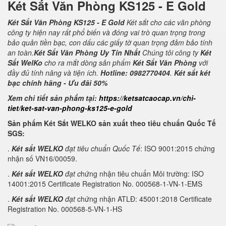
Két Sắt Văn Phòng KS125 - E Gold
Két Sắt Văn Phòng KS125 - E Gold
Két sắt cho các văn phòng
công ty hiện nay rất phổ biến và đóng vai trò quan trọng trong
bảo quản tiền bạc, con dấu các giấy tờ quan trọng đảm bảo tính
an toàn.
Két Sắt Văn Phòng Uy Tín Nhất
Chúng tôi công ty
Két
Sắt WelKo
cho ra mắt dòng sản phẩm
Két Sắt Văn Phòng
với
đầy đủ tính năng và tiện ích.
Hotline: 0982770404
.
Két sắt két
bạc chính hãng - Ưu đãi 50%
Xem chi tiết sản phẩm tại:
https://ketsatcaocap.vn/chi-
tiet/ket-sat-van-phong-ks125-e-gold
Sản phẩm Két Sắt WELKO sản xuất theo tiêu chuẩn Quốc Tế
SGS:
.
Két sắt WELKO
đạt tiêu chuẩn Quốc Tế
: ISO 9001:2015 chứng
nhận số VN16/00059.
.
Két sắt WELKO
đạt c
hứng nhận tiêu chuẩn Môi trường: ISO
14001:2015 Certificate Registration No. 000568-1-VN-1-EMS
.
Két sắt WELKO
đạt
chứng nhận ATLĐ: 45001:2018 Certificate
Registration No. 000568-5-VN-1-HS