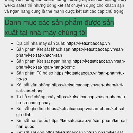
welko safes thì những dòng két sắt chuyên dụng cho khách sạn
và ngân hàng cũng là thế mạnh được két sắt cao cấp chú trọng.
Danh mục các sản phẩm được sản
xuất tại nhà máy chúng tôi
Địa chỉ nhà máy sản xuất:
https://ketsatcaocap.vn
Sản phẩm Két sắt khách sạn
https://ketsatcaocap.vn/san-
pham/ket-sat-khach-san
Sản phẩm Két sắt ngân hàng
https://ketsatcaocap.vn/san-
pham/ket-sat-ngan-hang-bemc
Sản phẩm Tủ hồ sơ
https://ketsatcaocap.vn/san-pham/tu-
ho-so
Két sắt văn phòng
https://ketsatcaocap.vn/san-pham/ket-
sat-van-phong
Tủ hồ sơ chống cháy
https://ketsatcaocap.vn/san-pham/tu-
ho-so-chong-chay
Két sắt gia đình
https://ketsatcaocap.vn/san-pham/ket-sat-
gia-dinh
Két sắt hàn quốc
https://ketsatcaocap.vn/san-pham/ket-sat-
han-quoc
Két sắt sài gòn
https://ketsatcaocap.vn/san-pham/ket-sat-