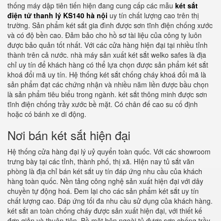
thống máy dập tiên tiến hiện đang cung cấp các mẫu
két sắt
điện tử thanh lý KS140 hà nội
uy tín chất lượng cao trên thị
trường. Sản phẩm két sắt gia đình được sơn tĩnh điện chống xước
và có độ bền cao. Đảm bảo cho hồ sơ tài liệu của công ty luôn
được bảo quản tốt nhất. Với các cửa hàng hiện đại tại nhiều tỉnh
thành trên cả nước. nhà máy sản xuất két sắt welko safes là địa
chỉ uy tín để khách hàng có thể lựa chọn được sản phẩm két sắt
khoá đổi mã uy tín. Hệ thống két sắt chống cháy khoá đổi mã là
sản phẩm đạt các chứng nhận và nhiều năm liền được bầu chọn
là sản phẩm tiêu biểu trong ngành. két sắt thông minh được sơn
tĩnh điện chống trầy xước bề mặt. Có chân đế cao su cố định
hoặc có bánh xe di động.
Nơi bán két sắt hiện đại
Hệ thống cửa hàng đại lý uỷ quyển toàn quốc. Với các showroom
trưng bày tại các tỉnh, thành phố, thị xã. HIện nay tủ sắt văn
phòng là địa chỉ bán két sắt uy tín đáp ứng nhu cầu của khách
hàng toàn quốc. Nền tảng công nghệ sản xuất hiện đại với dây
chuyền tự động hoá. Đem lại cho các sản phẩm két sắt uy tín
chất lượng cao. Đáp ứng tối đa nhu cầu sử dụng của khách hàng.
két sắt an toàn chống cháy được sản xuất hiện đại, với thiết kế
đơn giản và thuận tiên. Bề mặt bên ngoài tủ được sơn chống trầy