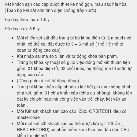
Két khách sạn cao cấp được thiết kế nhỏ gọn, màu sắc hài hòa
(Toàn bộ két sắt sơn tĩnh điện chống trầy xước)
Độ dày thép thân: 1.5ly
Độ dày cửa: 3.5 ly
Mỗi chiếc két sắt đều trang bị bộ khóa điện tử là model mới
nhất, có thể cài đặt được từ 3 – 6 mã số ( thế Hệ mô tơ
xoắn tự động cao cấp)
Khi nhập sai mã số 3 lần và tự động khóa bàn phím.
Trang bị khóa kỹ thuật số giúp việc đóng mở két thuận tiện
gồm: 01 khóa điện tử, 02 chốt inox, hệ thống mô tơ xoắn tự
động cao cấp.
(Dùng phím # két tự động đóng).
Trang bị khóa khẩn cấp phục vụ khi hết pin mà không phải
phá két, gồm: 01 chìa khẩn cấp (chìa dự phòng). không tốn
bất kỳ chi phí nào mà công việc vẫn trôi chảy, két vẫn an
toàn..
Mỗi Két sắt khách sạn cao cấp KS25-ORBITECH đều có
mastercode
Mỗi một két sắt khách sạn có thể được lưu lại 100 lần (
READ RECORD) có phần mềm kèm theo và đầu đọc CEU
kiểm tra giờ mở.