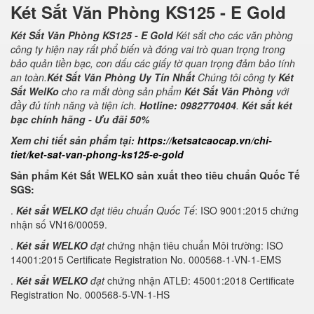
Két Sắt Văn Phòng KS125 - E Gold
Két Sắt Văn Phòng KS125 - E Gold
Két sắt cho các văn phòng
công ty hiện nay rất phổ biến và đóng vai trò quan trọng trong
bảo quản tiền bạc, con dấu các giấy tờ quan trọng đảm bảo tính
an toàn.
Két Sắt Văn Phòng Uy Tín Nhất
Chúng tôi công ty
Két
Sắt WelKo
cho ra mắt dòng sản phẩm
Két Sắt Văn Phòng
với
đầy đủ tính năng và tiện ích.
Hotline: 0982770404
.
Két sắt két
bạc chính hãng - Ưu đãi 50%
Xem chi tiết sản phẩm tại:
https://ketsatcaocap.vn/chi-
tiet/ket-sat-van-phong-ks125-e-gold
Sản phẩm Két Sắt WELKO sản xuất theo tiêu chuẩn Quốc Tế
SGS:
.
Két sắt WELKO
đạt tiêu chuẩn Quốc Tế
: ISO 9001:2015 chứng
nhận số VN16/00059.
.
Két sắt WELKO
đạt c
hứng nhận tiêu chuẩn Môi trường: ISO
14001:2015 Certificate Registration No. 000568-1-VN-1-EMS
.
Két sắt WELKO
đạt
chứng nhận ATLĐ: 45001:2018 Certificate
Registration No. 000568-5-VN-1-HS