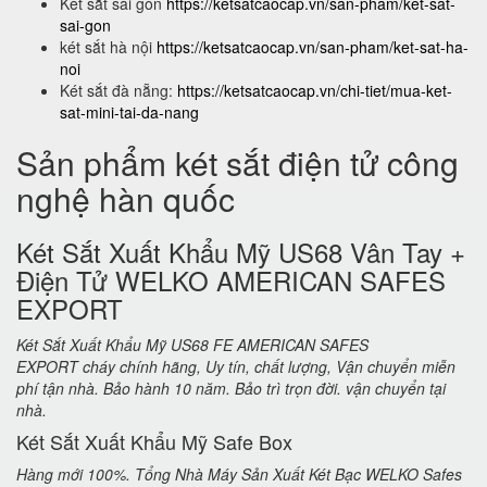
Két sắt sài gòn
https://ketsatcaocap.vn/san-pham/ket-sat-
sai-gon
két sắt hà nội
https://ketsatcaocap.vn/san-pham/ket-sat-ha-
noi
Két sắt đà nẵng:
https://ketsatcaocap.vn/chi-tiet/mua-ket-
sat-mini-tai-da-nang
Sản phẩm két sắt điện tử công
nghệ hàn quốc
Két Sắt Xuất Khẩu Mỹ US68 Vân Tay +
Điện Tử WELKO AMERICAN SAFES
EXPORT
Két Sắt Xuất Khẩu Mỹ US68 FE AMERICAN SAFES
EXPORT cháy chính hãng, Uy tín, chất lượng, Vận chuyển miễn
phí tận nhà. Bảo hành 10 năm. Bảo trì trọn đời. vận chuyển tại
nhà.
Két Sắt Xuất Khẩu Mỹ Safe Box
Hàng mới 100%. Tổng Nhà Máy Sản Xuất Két Bạc WELKO Safes