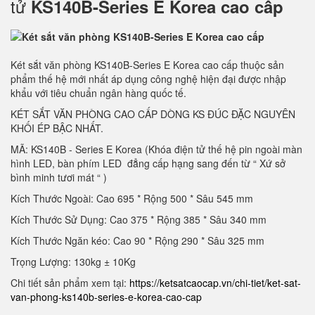
tử
KS140B-Series E Korea cao cấp
Két sắt văn phòng KS140B-Series E Korea cao cấp thuộc sản
phẩm thế hệ mới nhất áp dụng công nghệ hiện đại được nhập
khẩu với tiêu chuẩn ngân hàng quốc tế.
KÉT SẮT VĂN PHÒNG CAO CẤP DÒNG KS ĐÚC ĐẶC NGUYÊN
KHỐI ÉP BẬC NHẤT.
MÃ: KS140B - Series E Korea (Khóa điện tử thế hệ pin ngoài màn
hình LED, bàn phím LED đẳng cấp hạng sang đến từ “ Xứ sở
bình minh tươi mát “ )
Kích Thước Ngoài: Cao 695 * Rộng 500 * Sâu 545 mm
Kích Thước Sử Dụng: Cao 375 * Rộng 385 * Sâu 340 mm
Kích Thước Ngăn kéo: Cao 90 * Rộng 290 * Sâu 325 mm
Trọng Lượng: 130kg ± 10Kg
Chi tiết sản phẩm xem tại:
https://ketsatcaocap.vn/chi-tiet/ket-sat-
van-phong-ks140b-series-e-korea-cao-cap