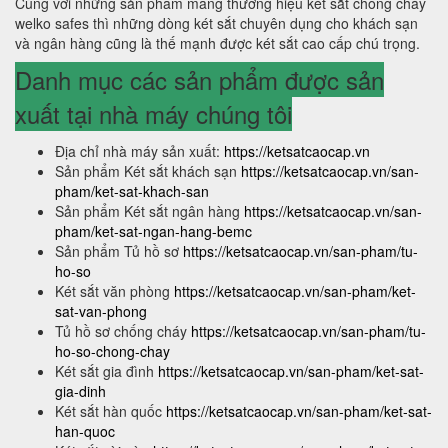
Cùng với những sản phẩm mang thương hiệu két sắt chống cháy
welko safes thì những dòng két sắt chuyên dụng cho khách sạn
và ngân hàng cũng là thế mạnh được két sắt cao cấp chú trọng.
Danh mục các sản phẩm được sản
xuất tại nhà máy chúng tôi
Địa chỉ nhà máy sản xuất:
https://ketsatcaocap.vn
Sản phẩm Két sắt khách sạn
https://ketsatcaocap.vn/san-
pham/ket-sat-khach-san
Sản phẩm Két sắt ngân hàng
https://ketsatcaocap.vn/san-
pham/ket-sat-ngan-hang-bemc
Sản phẩm Tủ hồ sơ
https://ketsatcaocap.vn/san-pham/tu-
ho-so
Két sắt văn phòng
https://ketsatcaocap.vn/san-pham/ket-
sat-van-phong
Tủ hồ sơ chống cháy
https://ketsatcaocap.vn/san-pham/tu-
ho-so-chong-chay
Két sắt gia đình
https://ketsatcaocap.vn/san-pham/ket-sat-
gia-dinh
Két sắt hàn quốc
https://ketsatcaocap.vn/san-pham/ket-sat-
han-quoc