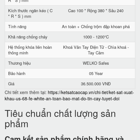
R * S ) mm
Kích thước ngăn kéo ( C
Cao 100 * Rộng 380 * Sâu 240
* R * S ) mm
Tính năng
An toàn + Chống trộm đập khoan phá
Khả năng chống cháy
1000 - 1200°C
Hệ thống khóa liên hoàn
Khoá Vân Tay Điện Tử - Chìa khoá -
thông minh
Tay Cầm
Thương hiệu
WELKO Safes
Bảo hành
05 Year
Giá
36.500.000 VNĐ
Chi tiết xem thêm tại:
https://ketsatcaocap.vn/chi-tiet/ket-sat-xuat-
khau-us-68-fe-white-an-toan-bao-mat-do-tin-cay-tuyet-doi
Tiêu chuẩn chất lượng sản
phẩm
Cam kết
sản phẩm chính hãng và