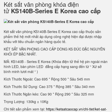
Két sắt vân phòng khóa điện
tử
KS140B-Series E Korea cao cấp
Két sắt văn phòng KS140B-Series E Korea cao cấp thuộc sản
phẩm thế hệ mới nhất áp dụng công nghệ hiện đại được nhập
khẩu với tiêu chuẩn ngân hàng quốc tế.
KÉT SẮT VĂN PHÒNG CAO CẤP DÒNG KS ĐÚC ĐẶC NGUYÊN
KHỐI ÉP BẬC NHẤT.
MÃ: KS140B - Series E Korea (Khóa điện tử thế hệ pin ngoài màn
hình LED, bàn phím LED đẳng cấp hạng sang đến từ “ Xứ sở
bình minh tươi mát “ )
Kích Thước Ngoài: Cao 695 * Rộng 500 * Sâu 545 mm
Kích Thước Sử Dụng: Cao 375 * Rộng 385 * Sâu 340 mm
Kích Thước Ngăn kéo: Cao 90 * Rộng 290 * Sâu 325 mm
Trọng Lượng: 130kg ± 10Kg
Chi tiết sản phẩm xem tại:
https://ketsatcaocap.vn/chi-tiet/ket-sat-