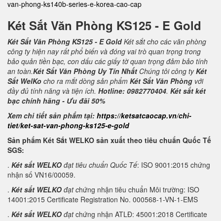
van-phong-ks140b-series-e-korea-cao-cap
Két Sắt Văn Phòng KS125 - E Gold
Két Sắt Văn Phòng KS125 - E Gold
Két sắt cho các văn phòng
công ty hiện nay rất phổ biến và đóng vai trò quan trọng trong
bảo quản tiền bạc, con dấu các giấy tờ quan trọng đảm bảo tính
an toàn.
Két Sắt Văn Phòng Uy Tín Nhất
Chúng tôi công ty
Két
Sắt WelKo
cho ra mắt dòng sản phẩm
Két Sắt Văn Phòng
với
đầy đủ tính năng và tiện ích.
Hotline: 0982770404
.
Két sắt két
bạc chính hãng - Ưu đãi 50%
Xem chi tiết sản phẩm tại:
https://ketsatcaocap.vn/chi-
tiet/ket-sat-van-phong-ks125-e-gold
Sản phẩm Két Sắt WELKO sản xuất theo tiêu chuẩn Quốc Tế
SGS:
.
Két sắt WELKO
đạt tiêu chuẩn Quốc Tế
: ISO 9001:2015 chứng
nhận số VN16/00059.
.
Két sắt WELKO
đạt c
hứng nhận tiêu chuẩn Môi trường: ISO
14001:2015 Certificate Registration No. 000568-1-VN-1-EMS
.
Két sắt WELKO
đạt
chứng nhận ATLĐ: 45001:2018 Certificate