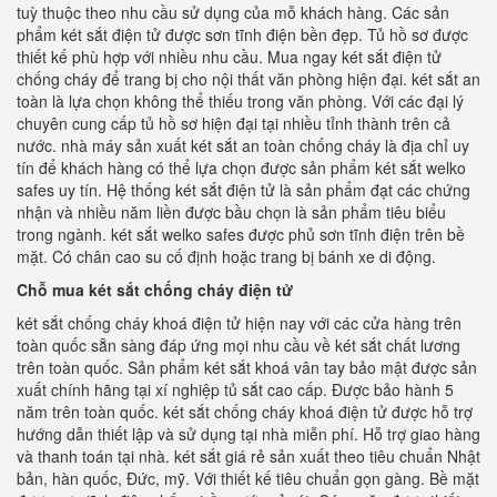
tuỳ thuộc theo nhu cầu sử dụng của mỗ khách hàng. Các sản
phẩm két sắt điện tử được sơn tĩnh điện bền đẹp. Tủ hồ sơ được
thiết kế phù hợp với nhiều nhu cầu. Mua ngay két sắt điện tử
chống cháy để trang bị cho nội thất văn phòng hiện đại. két sắt an
toàn là lựa chọn không thể thiếu trong văn phòng. Với các đại lý
chuyên cung cấp tủ hồ sơ hiện đại tại nhiều tỉnh thành trên cả
nước. nhà máy sản xuất két sắt an toàn chống cháy là địa chỉ uy
tín để khách hàng có thể lựa chọn được sản phẩm két sắt welko
safes uy tín. Hệ thống két sắt điện tử là sản phẩm đạt các chứng
nhận và nhiều năm liền được bầu chọn là sản phẩm tiêu biểu
trong ngành. két sắt welko safes được phủ sơn tĩnh điện trên bề
mặt. Có chân cao su cố định hoặc trang bị bánh xe di động.
Chỗ mua két sắt chống cháy điện tử
két sắt chống cháy khoá điện tử hiện nay với các cửa hàng trên
toàn quốc sẵn sàng đáp ứng mọi nhu cầu về két sắt chất lương
trên toàn quốc. Sản phẩm két sắt khoá vân tay bảo mật được sản
xuất chính hãng tại xí nghiệp tủ sắt cao cấp. Được bảo hành 5
năm trên toàn quốc. két sắt chống cháy khoá điện tử được hỗ trợ
hướng dẫn thiết lập và sử dụng tại nhà miễn phí. Hỗ trợ giao hàng
và thanh toán tại nhà. két sắt giá rẻ sản xuất theo tiêu chuẩn Nhật
bản, hàn quốc, Đức, mỹ. Với thiết kế tiêu chuẩn gọn gàng. Bề mặt