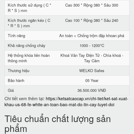
Kích thước sử dụng ( C *
Cao 300 * Rộng 380 * Sâu 300
R * S ) mm
Kích thước ngăn kéo ( C
Cao 100 * Rộng 380 * Sâu 240
* R * S ) mm
Tính năng
An toàn + Chống trộm đập khoan phá
Khả năng chống cháy
1000 - 1200°C
Hệ thống khóa liên hoàn
Khoá Vân Tay Điện Tử - Chìa khoá -
thông minh
Tay Cầm
Thương hiệu
WELKO Safes
Bảo hành
05 Year
Giá
36.500.000 VNĐ
Chi tiết xem thêm tại:
https://ketsatcaocap.vn/chi-tiet/ket-sat-xuat-
khau-us-68-fe-white-an-toan-bao-mat-do-tin-cay-tuyet-doi
Tiêu chuẩn chất lượng sản
phẩm