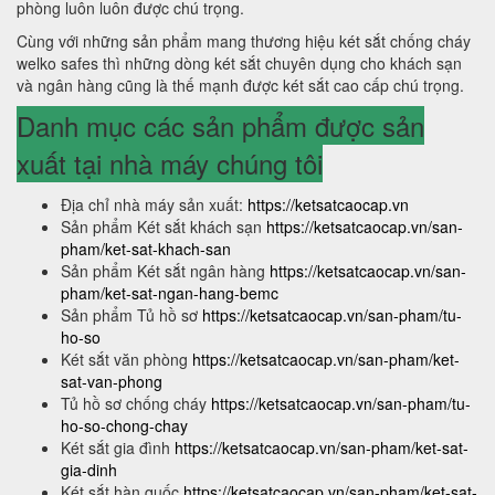
phòng luôn luôn được chú trọng.
Cùng với những sản phẩm mang thương hiệu két sắt chống cháy
welko safes thì những dòng két sắt chuyên dụng cho khách sạn
và ngân hàng cũng là thế mạnh được két sắt cao cấp chú trọng.
Danh mục các sản phẩm được sản
xuất tại nhà máy chúng tôi
Địa chỉ nhà máy sản xuất:
https://ketsatcaocap.vn
Sản phẩm Két sắt khách sạn
https://ketsatcaocap.vn/san-
pham/ket-sat-khach-san
Sản phẩm Két sắt ngân hàng
https://ketsatcaocap.vn/san-
pham/ket-sat-ngan-hang-bemc
Sản phẩm Tủ hồ sơ
https://ketsatcaocap.vn/san-pham/tu-
ho-so
Két sắt văn phòng
https://ketsatcaocap.vn/san-pham/ket-
sat-van-phong
Tủ hồ sơ chống cháy
https://ketsatcaocap.vn/san-pham/tu-
ho-so-chong-chay
Két sắt gia đình
https://ketsatcaocap.vn/san-pham/ket-sat-
gia-dinh
Két sắt hàn quốc
https://ketsatcaocap.vn/san-pham/ket-sat-