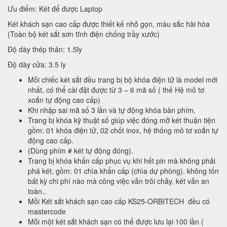
Ưu điểm: Két để được Laptop
Két khách sạn cao cấp được thiết kế nhỏ gọn, màu sắc hài hòa
(Toàn bộ két sắt sơn tĩnh điện chống trầy xước)
Độ dày thép thân: 1.5ly
Độ dày cửa: 3.5 ly
Mỗi chiếc két sắt đều trang bị bộ khóa điện tử là model mới
nhất, có thể cài đặt được từ 3 – 6 mã số ( thế Hệ mô tơ
xoắn tự động cao cấp)
Khi nhập sai mã số 3 lần và tự động khóa bàn phím.
Trang bị khóa kỹ thuật số giúp việc đóng mở két thuận tiện
gồm: 01 khóa điện tử, 02 chốt inox, hệ thống mô tơ xoắn tự
động cao cấp.
(Dùng phím # két tự động đóng).
Trang bị khóa khẩn cấp phục vụ khi hết pin mà không phải
phá két, gồm: 01 chìa khẩn cấp (chìa dự phòng). không tốn
bất kỳ chi phí nào mà công việc vẫn trôi chảy, két vẫn an
toàn..
Mỗi Két sắt khách sạn cao cấp KS25-ORBITECH đều có
mastercode
Mỗi một két sắt khách sạn có thể được lưu lại 100 lần (