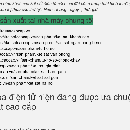
 hình khoá của két sắt điện tử cách cài đặt két ở trạng thái bình thườ
ển thị theo các thứ tự : Năm , tháng , ngày , thứ, giờ
ản xuất tại nhà máy chúng tôi
//ketsatcaocap.vn
ps://ketsatcaocap.vn/san-pham/ket-sat-khach-san
ps://ketsatcaocap.vn/san-pham/ket-sat-ngan-hang-bemc
atcaocap.vn/san-pham/tu-ho-so
tcaocap.vn/san-pham/ket-sat-van-phong
satcaocap.vn/san-pham/tu-ho-so-chong-chay
ocap.vn/san-pham/ket-sat-gia-dinh
aocap.vn/san-pham/ket-sat-han-quoc
cap.vn/san-pham/ket-sat-sai-gon
ap.vn/san-pham/ket-sat-ha-noi
óa điện tử hiện đang được ưa ch
ắt cao cấp