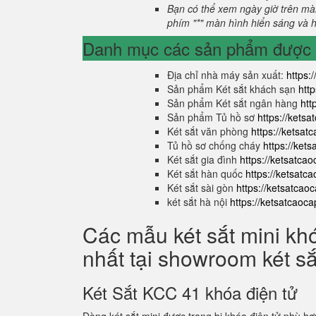
Bạn có thể xem ngày giờ trên màn
phím "*" màn hình hiển sáng và hi
Danh mục các sản phẩm được s
Địa chỉ nhà máy sản xuất:
https:
Sản phẩm Két sắt khách sạn
htt
Sản phẩm Két sắt ngân hàng
htt
Sản phẩm Tủ hồ sơ
https://kets
Két sắt văn phòng
https://ketsa
Tủ hồ sơ chống cháy
https://ket
Két sắt gia đình
https://ketsatca
Két sắt hàn quốc
https://ketsatc
Két sắt sài gòn
https://ketsatcao
két sắt hà nội
https://ketsatcaoc
Các mẫu két sắt mini kh
nhất tại showroom két s
Két Sắt KCC 41 khóa điện tử