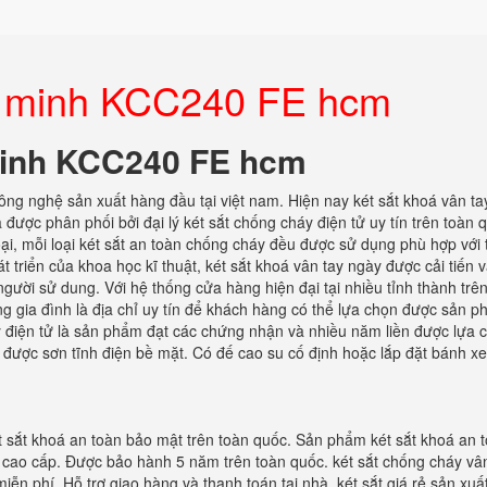
ng minh KCC240 FE hcm
 minh KCC240 FE hcm
ông nghệ sản xuất hàng đầu tại việt nam. Hiện nay két sắt khoá vân t
ược phân phối bởi đại lý két sắt chống cháy điện tử uy tín trên toàn 
 loại, mỗi loại két sắt an toàn chống cháy đều được sử dụng phù hợp với
 triển của khoa học kĩ thuật, két sắt khoá vân tay ngày được cải tiến 
gười sử dung. Với hệ thống cửa hàng hiện đại tại nhiều tỉnh thành trê
g gia đình là địa chỉ uy tín để khách hàng có thể lựa chọn được sản p
áy điện tử là sản phẩm đạt các chứng nhận và nhiều năm liền được lựa 
 được sơn tĩnh điện bề mặt. Có đế cao su cố định hoặc lắp đặt bánh xe
t sắt khoá an toàn bảo mật trên toàn quốc. Sản phẩm két sắt khoá an 
t cao cấp. Được bảo hành 5 năm trên toàn quốc. két sắt chống cháy vâ
iễn phí. Hỗ trợ giao hàng và thanh toán tại nhà. két sắt giá rẻ sản xuấ