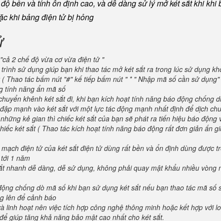
ộ bền và tính ổn định cao, và dễ dàng sử lý mở két sắt khi khi b
oặc khi bảng điện tử bị hỏng
ử
"cả 2 chế độ vừa cơ vừa điện tử "
trình sử dụng giúp bạn khi thao tác mở két sắt ra trong lúc sử dụng kh
 ( Thao tác bấm nút "#" kế tiếp bấm nút " * " Nhập mã số cần sử dụng
ng tính năng ẩn mã số
huyển khênh két sắt đi, khi bạn kích hoạt tính năng báo động chống d
va đập mạnh vào két sắt với một lực tác động mạnh nhất định để dịch ch
 những kẻ gian thì chiếc két sắt của bạn sẽ phát ra tiến hiệu báo động
iếc két sắt ( Thao tác kích hoạt tính năng báo động rất đơn giản ấn g
 mạch điện tử của két sắt điện tử dùng rất bền và ổn định dùng được t
 tới 1 năm
 sắt nhanh dễ dàng, dễ sử dụng, không phải quay mật khẩu nhiều vòng 
 động chống dò mã số khi bạn sử dụng két sắt nếu bạn thao tác mã số 
g lên để cảnh báo
và linh hoạt nên việc tích hợp công nghệ thông minh hoặc kết hợp với l
để giúp tăng khả năng bảo mật cao nhất cho két sắt.