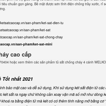
ế tiêu chuẩn gọn gàng. Bề mặt được sơn tĩnh điện chống trầy xước, rỉ s
ợng.
//ketsatcaocap.vn/san-pham/ket-sat-dien-tu
/ketsatcaocap.vn/san-pham/ket-sat
satcaocap.vn/san-pham/ket-sat-chong-chay
tcaocap.vn/san-pham/ket-sat-mini
háy cao cấp
982770404 hoặc xem thêm các sản phẩm tủ sắt chống cháy 4 cánh WELKO
 Tốt nhất 2021
nh bảo mật cao và dễ sử dụng, Khi sử dụng két sắt điện tử các
ược két sắt ra ngay chứ không cần xoay vặn mã số mở như dòng ké
khoá ra bằng điện tử mà két có có thêm tính năng mở bằng cơ "