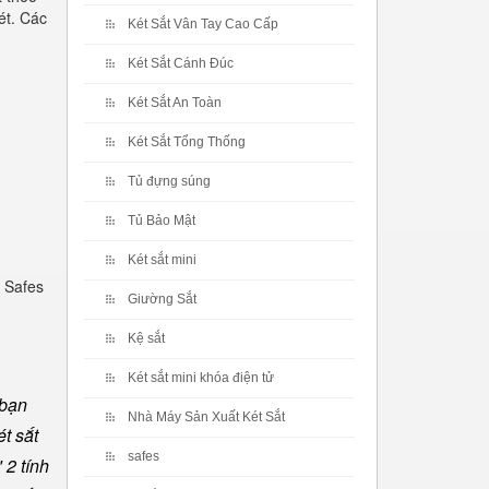
ét. Các
Két Sắt Vân Tay Cao Cấp
Két Sắt Cánh Đúc
Két Sắt An Toàn
Két Sắt Tổng Thống
Tủ đựng súng
Tủ Bảo Mật
Két sắt mini
 Safes
Giường Sắt
Kệ sắt
Két sắt mini khóa điện tử
 bạn
Nhà Máy Sản Xuất Két Sắt
t sắt
safes
 2 tính