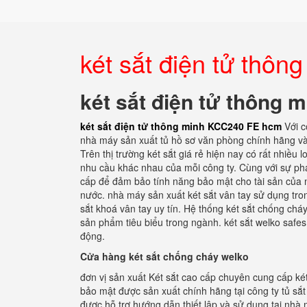
két sắt điện tử thô
két sắt điện tử thông
két sắt điện tử thông minh KCC240 FE hcm
Với c
nhà máy sản xuất tủ hồ sơ văn phòng chính hãng và đ
Trên thị trường két sắt giá rẻ hiện nay có rất nhiều
nhu cầu khác nhau của mỗi công ty. Cùng với sự phát
cấp để đảm bảo tính năng bảo mật cho tài sản của n
nước. nhà máy sản xuất két sắt vân tay sử dụng tron
sắt khoá vân tay uy tín. Hệ thống két sắt chống ch
sản phẩm tiêu biểu trong ngành. két sắt welko safes
động.
Cửa hàng két sắt chống cháy welko
đơn vị sản xuất Két sắt cao cấp chuyên cung cấp ké
bảo mật được sản xuất chính hãng tại công ty tủ sắ
được hỗ trợ hướng dẫn thiết lập và sử dụng tại nhà m