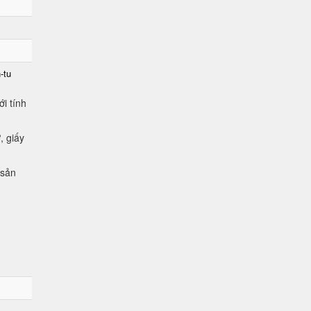
-tu
i tính
, giấy
 sản