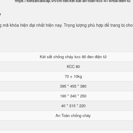
https://ketsatcaocap.vn/chi-tiet/ket-sat-an-toan-kcc-41-khoa-dien-tu
ử
mã khóa hiện đại nhất hiện nay. Trọng lượng phù hợp để trang bị cho
Két sắt chống cháy kcc 80 đen điện tử
KCC 80
70 ± 10kg
395 * 455 * 380
190 * 340 * 250
40 * 315 * 220
An Toàn chống cháy