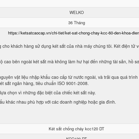
WELKO
36 Tháng
https://ketsatcaocap.vn/chi-tiet/ket-sat-chong-chay-kcc-60-den-khoa-dien
 cho khách hàng sử dụng két sắt của nhà máy chúng tôi. Két điện tử vớ
ộ cao bên ngoài két sắt mà không làm hư hại đến những tài sản, hồ sơ
guyên vật liệu nhập khẩu cao cấp từ nước ngoài, và trải qua quá trình
két sắt ngân hàng, tiêu chuẩn ISO 9001-2008.
ựa chọn vì những đặc biệt của chiếc két sắt này.
hẩu khác nhau phù hợp với các doanh nghiệp hoặc gia đình.
Két sắt chống cháy kcc120 DT
KCC120 DT