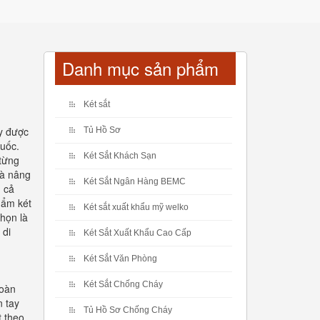
Danh mục sản phẩm
Két sắt
ay được
Tủ Hồ Sơ
quốc.
Két Sắt Khách Sạn
 từng
và nâng
Két Sắt Ngân Hàng BEMC
n cả
hẩm két
Két sắt xuất khẩu mỹ welko
chọn là
 di
Két Sắt Xuất Khẩu Cao Cấp
Két Sắt Văn Phòng
Két Sắt Chống Cháy
toàn
n tay
Tủ Hồ Sơ Chống Cháy
t theo