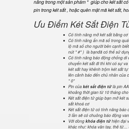
năng trong một sản phẩm " giúp cho két sắt có đ
pin trong két sắt , hoặc quên mật mã két sắt, h
Ưu Điểm Két Sắt Điện T
Có tính năng mở két sắt bằng cơ 
Có tính năng ẩn mã số trong quá 
lộ mã số cho người bên cạnh biết
nút " #" ) là bạnđã có thể sử dụ
Có tính năng báo động chống di c
chuyển két sắt đi thì khi có sự 
két sắt hay khênh trộm két sắt tự
lên cảnh báo đến chủ nhân của ch
" 0"
Pin của
két sắt điện tử
là pin AA
khoảng thời gian từ 10 tháng cho
Két sắt điện tử giúp bạn mở két
sắt khoá cơ
Két sắt điện tử có tính năng báo
3 lần sẽ có chuông báo động van
Với dòng
khóa điện tử
hiện đại 
khác như: khóa vân tay, thẻ từ… 