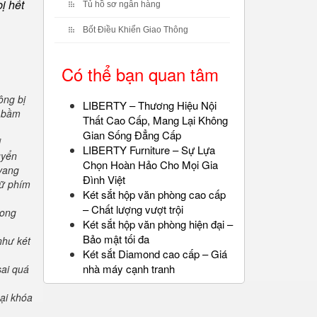
ị hết
Tủ hồ sơ ngân hàng
Bốt Điều Khiển Giao Thông
Có thể bạn quan tâm
ông bị
LIBERTY – Thương Hiệu Nội
" bầm
Thất Cao Cấp, Mang Lại Không
Gian Sống Đẳng Cấp
i
LIBERTY Furniture – Sự Lựa
uyển
Chọn Hoàn Hảo Cho Mọi Gia
 vang
Đình Việt
iữ phím
Két sắt hộp văn phòng cao cấp
– Chất lượng vượt trội
rong
Két sắt hộp văn phòng hiện đại –
Bảo mật tối đa
như két
Két sắt Diamond cao cấp – Giá
nhà máy cạnh tranh
sai quá
oại khóa