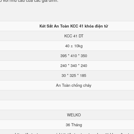
p với nhu cầu của các gia đình.
Két Sắt An Toàn KCC 41 khóa điện tử
KCC 41 DT
40 ± 10kg
395 * 410 * 350
240 * 340 * 240
30 * 325 * 185
An Toàn chống cháy
WELKO
36 Tháng